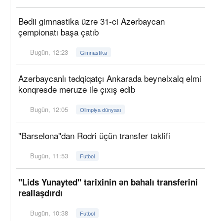
Bədii gimnastika üzrə 31-ci Azərbaycan
çempionatı başa çatıb
Bugün, 12:23
Gimnastika
Azərbaycanlı tədqiqatçı Ankarada beynəlxalq elmi
konqresdə məruzə ilə çıxış edib
Bugün, 12:05
Olimpiya dünyası
"Barselona"dan Rodri üçün transfer təklifi
Bugün, 11:53
Futbol
"Lids Yunayted" tarixinin ən bahalı transferini
reallaşdırdı
Bugün, 10:38
Futbol