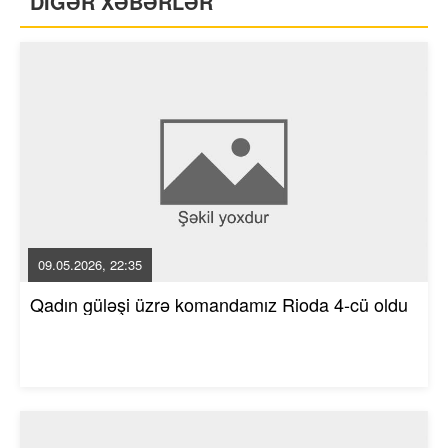
DİGƏR XƏBƏRLƏR
09.05.2026, 22:35
Qadın güləşi üzrə komandamız Rioda 4-cü oldu