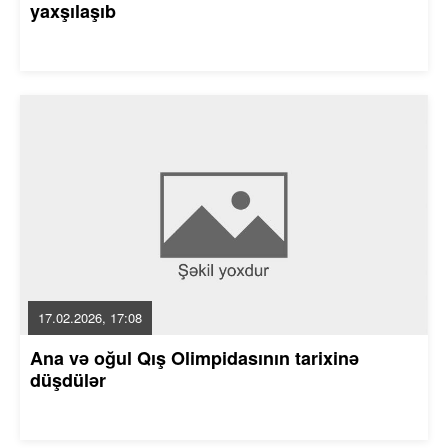
yaxşılaşıb
17.02.2026, 17:08
Ana və oğul Qış Olimpidasının tarixinə
düşdülər