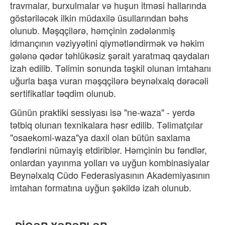
travmalar, burxulmalar və huşun itməsi hallarında
göstəriləcək ilkin müdaxilə üsullarından bəhs
olunub. Məşqçilərə, həmçinin zədələnmiş
idmançının vəziyyətini qiymətləndirmək və həkim
gələnə qədər təhlükəsiz şərait yaratmaq qaydaları
izah edilib. Təlimin sonunda təşkil olunan imtahanı
uğurla başa vuran məşqçilərə beynəlxalq dərəcəli
sertifikatlar təqdim olunub.
Günün praktiki sessiyası isə "ne-waza" - yerdə
tətbiq olunan texnikalara həsr edilib. Təlimatçılar
"osaekomi-waza"ya daxil olan bütün saxlama
fəndlərini nümayiş etdiriblər. Həmçinin bu fəndlər,
onlardan yayınma yolları və uyğun kombinasiyalar
Beynəlxalq Cüdo Federasiyasının Akademiyasının
imtahan formatına uyğun şəkildə izah olunub.