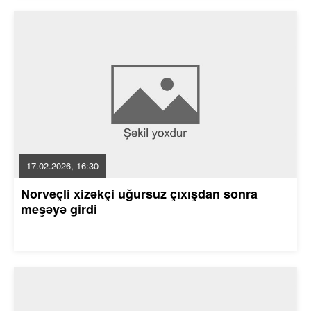
17.02.2026, 16:30
Norveçli xizəkçi uğursuz çıxışdan sonra
meşəyə girdi