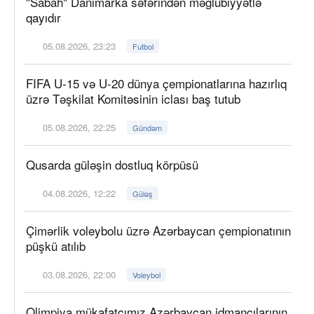
"Sabah" Danimarka səfərindən məğlubiyyətlə
qayıdır
05.08.2026, 23:23
Futbol
FIFA U-15 və U-20 dünya çempionatlarına hazırlıq
üzrə Təşkilat Komitəsinin iclası baş tutub
05.08.2026, 22:25
Gündəm
Qusarda güləşin dostluq körpüsü
04.08.2026, 12:22
Güləş
Çimərlik voleybolu üzrə Azərbaycan çempionatının
püşkü atılıb
03.08.2026, 22:00
Voleybol
Olimpiya mükafatçımız Azərbaycan idmançılarının