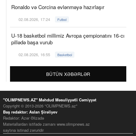
Ronaldo və Corcina evlənməyə hazırlaşır
02.08.2026, 17:24
Futbol
U-18 basketbol millimiz Avropa çempionatını 16-cı
pillədə başa vurub
02.08.2026, 16:55
Basketbol
BÜTÜN XƏBƏRLƏR
"OLIMPNEWS.AZ" Məhdud Məsuliyyətli Cəmiyyət
Copyright © 2013-2026 "OLIMPNEWS.az"
Baş redaktor: Aslan Şirəliyev
Redaktor: Azər Əlizadə
Materiallardan istifadə zamanı www.olimpnews.az
saytına istinad zəruridir