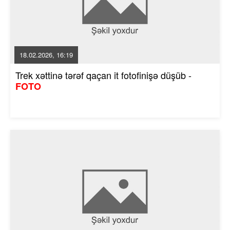
18.02.2026, 16:19
Trek xəttinə tərəf qaçan it fotofinişə düşüb -
FOTO