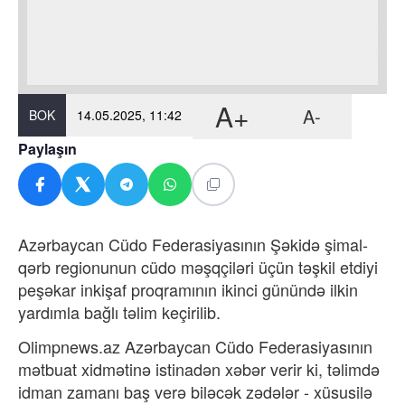
A+
A-
BOK
14.05.2025, 11:42
Paylaşın
Azərbaycan Cüdo Federasiyasının Şəkidə şimal-
qərb regionunun cüdo məşqçiləri üçün təşkil etdiyi
peşəkar inkişaf proqramının ikinci günündə ilkin
yardımla bağlı təlim keçirilib.
Olimpnews.az Azərbaycan Cüdo Federasiyasının
mətbuat xidmətinə istinadən xəbər verir ki, təlimdə
idman zamanı baş verə biləcək zədələr - xüsusilə