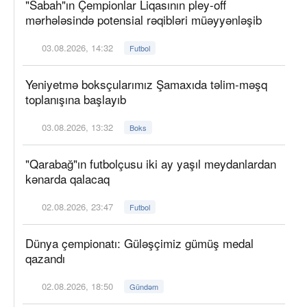
"Sabah"ın Çempionlar Liqasının pley-off
mərhələsində potensial rəqibləri müəyyənləşib
03.08.2026, 14:32
Futbol
Yeniyetmə boksçularımız Şamaxıda təlim-məşq
toplanışına başlayıb
03.08.2026, 13:32
Boks
"Qarabağ"ın futbolçusu iki ay yaşıl meydanlardan
kənarda qalacaq
02.08.2026, 23:47
Futbol
Dünya çempionatı: Güləşçimiz gümüş medal
qazandı
02.08.2026, 18:50
Gündəm