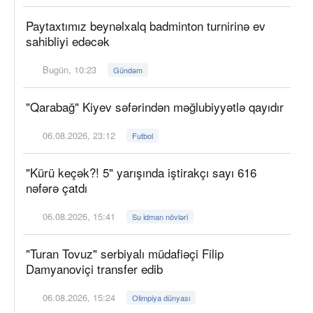
Paytaxtımız beynəlxalq badminton turnirinə ev
sahibliyi edəcək
Bugün, 10:23
Gündəm
"Qarabağ" Kiyev səfərindən məğlubiyyətlə qayıdır
06.08.2026, 23:12
Futbol
"Kürü keçək?! 5" yarışında iştirakçı sayı 616
nəfərə çatdı
06.08.2026, 15:41
Su idman növləri
"Turan Tovuz" serbiyalı müdafiəçi Filip
Damyanoviçi transfer edib
06.08.2026, 15:24
Olimpiya dünyası