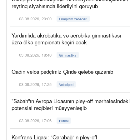
reytinq siyahısında liderliyini qoruyub
03.08.2026, 20:00
Olimpizm xəbərləri
Yardımlıda akrobatika və aerobika gimnastikası
üzrə ölkə çempionatı keçiriləcək
03.08.2026, 18:40
Gimnastika
Qadın velosipedçimiz Çində qələbə qazanıb
03.08.2026, 17:25
Velosiped
"Sabah"ın Avropa Liqasının pley-off mərhələsindəki
potensial rəqibləri müəyyənləşib
03.08.2026, 17:06
Futbol
Konfrans Liqası: "Qarabağ"ın pley-off