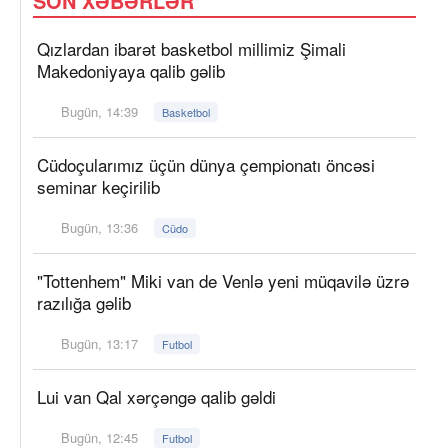
SON XƏBƏRLƏR
Qızlardan ibarət basketbol millimiz Şimali
Makedoniyaya qalib gəlib
Bugün, 14:39
Basketbol
Cüdoçularımız üçün dünya çempionatı öncəsi
seminar keçirilib
Bugün, 13:36
Cüdo
"Tottenhem" Miki van de Venlə yeni müqavilə üzrə
razılığa gəlib
Bugün, 13:17
Futbol
Lui van Qal xərçəngə qalib gəldi
Bugün, 12:45
Futbol