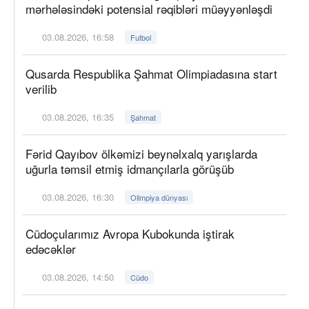
mərhələsindəki potensial rəqibləri müəyyənləşdi
03.08.2026, 16:58
Futbol
Qusarda Respublika Şahmat Olimpiadasına start
verilib
03.08.2026, 16:35
Şahmat
Fərid Qayıbov ölkəmizi beynəlxalq yarışlarda
uğurla təmsil etmiş idmançılarla görüşüb
03.08.2026, 16:30
Olimpiya dünyası
Cüdoçularımız Avropa Kubokunda iştirak
edəcəklər
03.08.2026, 14:50
Cüdo