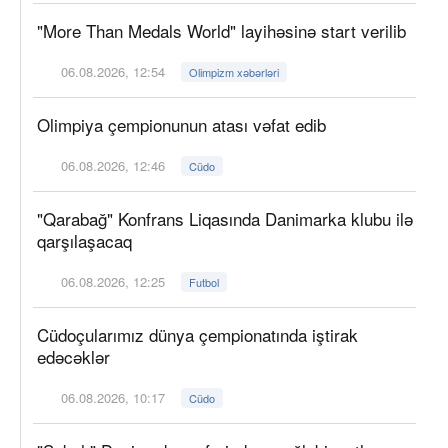
"More Than Medals World" layihəsinə start verilib
06.08.2026, 12:54
Olimpizm xəbərləri
Olimpiya çempionunun atası vəfat edib
06.08.2026, 12:46
Cüdo
"Qarabağ" Konfrans Liqasında Danimarka klubu ilə
qarşılaşacaq
06.08.2026, 12:25
Futbol
Cüdoçularımız dünya çempionatında iştirak
edəcəklər
06.08.2026, 10:17
Cüdo