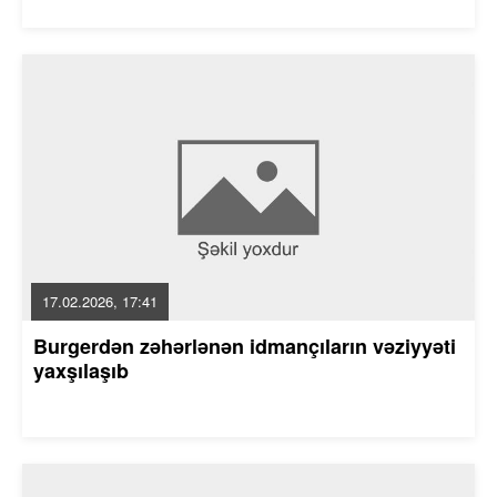
17.02.2026, 17:41
Burgerdən zəhərlənən idmançıların vəziyyəti
yaxşılaşıb