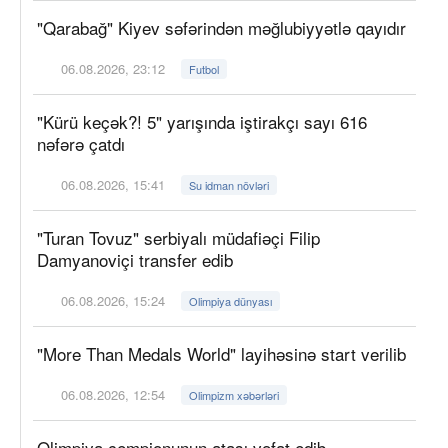
"Qarabağ" Kiyev səfərindən məğlubiyyətlə qayıdır
06.08.2026, 23:12
Futbol
"Kürü keçək?! 5" yarışında iştirakçı sayı 616
nəfərə çatdı
06.08.2026, 15:41
Su idman növləri
"Turan Tovuz" serbiyalı müdafiəçi Filip
Damyanoviçi transfer edib
06.08.2026, 15:24
Olimpiya dünyası
"More Than Medals World" layihəsinə start verilib
06.08.2026, 12:54
Olimpizm xəbərləri
Olimpiya çempionunun atası vəfat edib