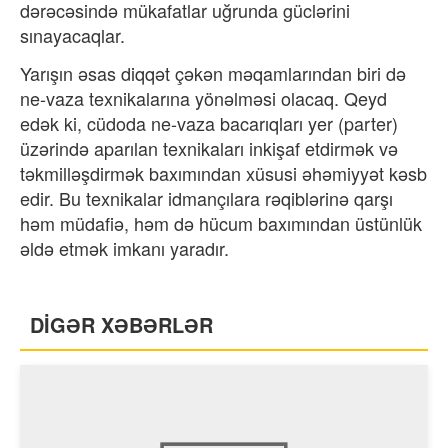
dərəcəsində mükafatlar uğrunda güclərini
sınayacaqlar.
Yarışın əsas diqqət çəkən məqamlarından biri də
ne-vaza texnikalarına yönəlməsi olacaq. Qeyd
edək ki, cüdoda ne-vaza bacarıqları yer (parter)
üzərində aparılan texnikaları inkişaf etdirmək və
təkmilləşdirmək baxımından xüsusi əhəmiyyət kəsb
edir. Bu texnikalar idmançılara rəqiblərinə qarşı
həm müdafiə, həm də hücum baxımından üstünlük
əldə etmək imkanı yaradır.
DİGƏR XƏBƏRLƏR