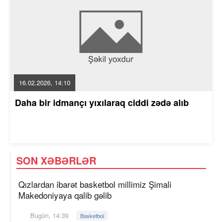
16.02.2026, 14:10
Daha bir idmançı yıxılaraq ciddi zədə alıb
SON XƏBƏRLƏR
Qızlardan ibarət basketbol millimiz Şimali
Makedoniyaya qalib gəlib
Bugün, 14:39
Basketbol