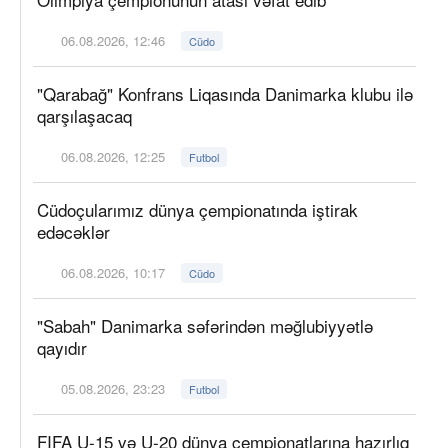
06.08.2026, 12:46
Cüdo
"Qarabağ" Konfrans Liqasında Danimarka klubu ilə
qarşılaşacaq
06.08.2026, 12:25
Futbol
Cüdoçularımız dünya çempionatında iştirak
edəcəklər
06.08.2026, 10:17
Cüdo
"Sabah" Danimarka səfərindən məğlubiyyətlə
qayıdır
05.08.2026, 23:23
Futbol
FIFA U-15 və U-20 dünya çempionatlarına hazırlıq