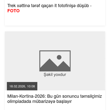
Trek xəttinə tərəf qaçan it fotofinişə düşüb -
FOTO
18.02.2026, 10:08
Milan-Kortina-2026: Bu gün sonuncu təmsilçimiz
olimpiadada mübarizəyə başlayır