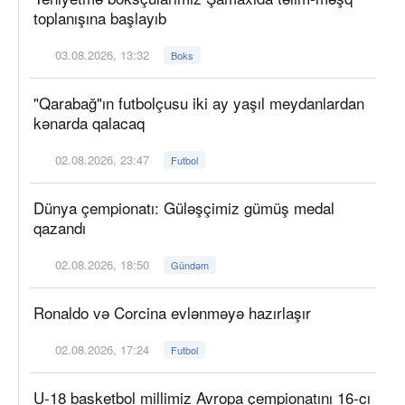
toplanışına başlayıb
03.08.2026, 13:32
Boks
"Qarabağ"ın futbolçusu iki ay yaşıl meydanlardan
kənarda qalacaq
02.08.2026, 23:47
Futbol
Dünya çempionatı: Güləşçimiz gümüş medal
qazandı
02.08.2026, 18:50
Gündəm
Ronaldo və Corcina evlənməyə hazırlaşır
02.08.2026, 17:24
Futbol
U-18 basketbol millimiz Avropa çempionatını 16-cı