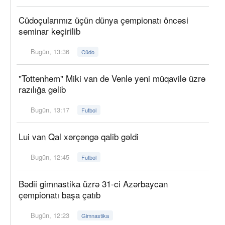
Cüdoçularımız üçün dünya çempionatı öncəsi
seminar keçirilib
Bugün, 13:36
Cüdo
"Tottenhem" Miki van de Venlə yeni müqavilə üzrə
razılığa gəlib
Bugün, 13:17
Futbol
Lui van Qal xərçəngə qalib gəldi
Bugün, 12:45
Futbol
Bədii gimnastika üzrə 31-ci Azərbaycan
çempionatı başa çatıb
Bugün, 12:23
Gimnastika