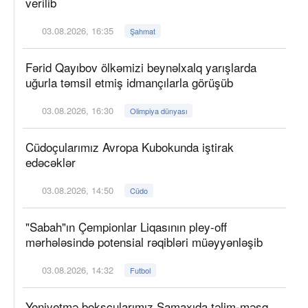
verilib
03.08.2026, 16:35
Şahmat
Fərid Qayıbov ölkəmizi beynəlxalq yarışlarda
uğurla təmsil etmiş idmançılarla görüşüb
03.08.2026, 16:30
Olimpiya dünyası
Cüdoçularımız Avropa Kubokunda iştirak
edəcəklər
03.08.2026, 14:50
Cüdo
"Sabah"ın Çempionlar Liqasının pley-off
mərhələsində potensial rəqibləri müəyyənləşib
03.08.2026, 14:32
Futbol
Yeniyetmə boksçularımız Şamaxıda təlim-məşq