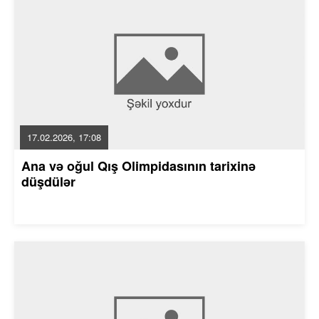
17.02.2026, 17:08
Ana və oğul Qış Olimpidasının tarixinə
düşdülər