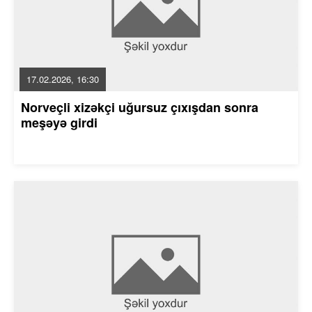
17.02.2026, 16:30
Norveçli xizəkçi uğursuz çıxışdan sonra
meşəyə girdi