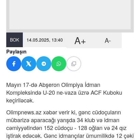
A+
A-
BOK
14.05.2025, 13:40
Paylaşın
Mayın 17-də Abşeron Olimpiya İdman
Kompleksində U-20 ne-vaza üzrə ACF Kuboku
keçiriləcək.
Olimpnews.az xəbər verir ki, gənc cüdoçuların
mübarizə aparacağı yarışda 34 klub və idman
cəmiyyətindən 152 cüdoçu - 128 oğlan və 24 qız
iştirak edəcək. Gənc idmançılar ümumilikdə 12 çəki