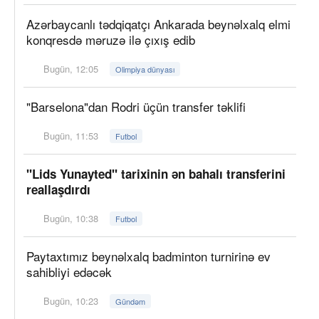
Azərbaycanlı tədqiqatçı Ankarada beynəlxalq elmi
konqresdə məruzə ilə çıxış edib
Bugün, 12:05
Olimpiya dünyası
"Barselona"dan Rodri üçün transfer təklifi
Bugün, 11:53
Futbol
"Lids Yunayted" tarixinin ən bahalı transferini
reallaşdırdı
Bugün, 10:38
Futbol
Paytaxtımız beynəlxalq badminton turnirinə ev
sahibliyi edəcək
Bugün, 10:23
Gündəm