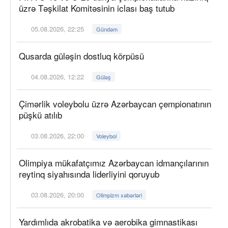
üzrə Təşkilat Komitəsinin iclası baş tutub
05.08.2026, 22:25
Gündəm
Qusarda güləşin dostluq körpüsü
04.08.2026, 12:22
Güləş
Çimərlik voleybolu üzrə Azərbaycan çempionatının
püşkü atılıb
03.08.2026, 22:00
Voleybol
Olimpiya mükafatçımız Azərbaycan idmançılarının
reytinq siyahısında liderliyini qoruyub
03.08.2026, 20:00
Olimpizm xəbərləri
Yardımlıda akrobatika və aerobika gimnastikası