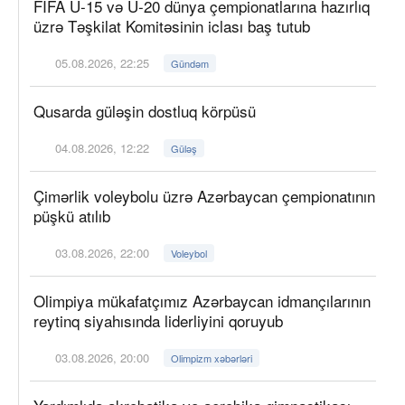
FIFA U-15 və U-20 dünya çempionatlarına hazırlıq
üzrə Təşkilat Komitəsinin iclası baş tutub
05.08.2026, 22:25
Gündəm
Qusarda güləşin dostluq körpüsü
04.08.2026, 12:22
Güləş
Çimərlik voleybolu üzrə Azərbaycan çempionatının
püşkü atılıb
03.08.2026, 22:00
Voleybol
Olimpiya mükafatçımız Azərbaycan idmançılarının
reytinq siyahısında liderliyini qoruyub
03.08.2026, 20:00
Olimpizm xəbərləri