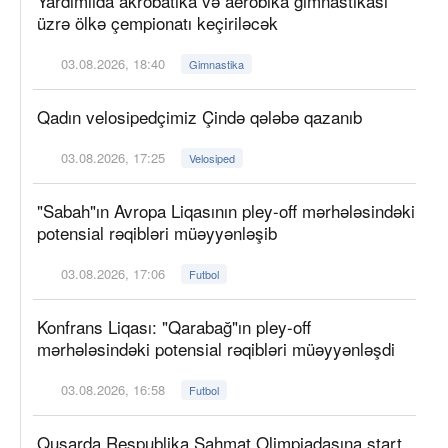
Yardımlıda akrobatika və aerobika gimnastikası
üzrə ölkə çempionatı keçiriləcək
03.08.2026, 18:40
Gimnastika
Qadın velosipedçimiz Çində qələbə qazanıb
03.08.2026, 17:25
Velosiped
"Sabah"ın Avropa Liqasının pley-off mərhələsindəki
potensial rəqibləri müəyyənləşib
03.08.2026, 17:06
Futbol
Konfrans Liqası: "Qarabağ"ın pley-off
mərhələsindəki potensial rəqibləri müəyyənləşdi
03.08.2026, 16:58
Futbol
Qusarda Respublika Şahmat Olimpiadasına start