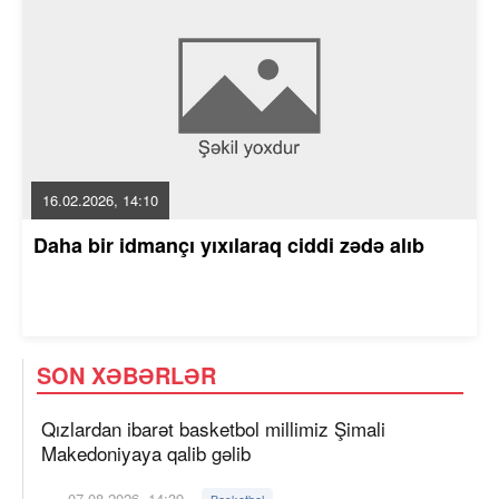
16.02.2026, 14:10
Daha bir idmançı yıxılaraq ciddi zədə alıb
SON XƏBƏRLƏR
Qızlardan ibarət basketbol millimiz Şimali
Makedoniyaya qalib gəlib
07.08.2026, 14:39
Basketbol