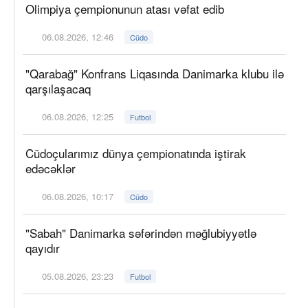
Olimpiya çempionunun atası vəfat edib
06.08.2026, 12:46
Cüdo
"Qarabağ" Konfrans Liqasında Danimarka klubu ilə
qarşılaşacaq
06.08.2026, 12:25
Futbol
Cüdoçularımız dünya çempionatında iştirak
edəcəklər
06.08.2026, 10:17
Cüdo
"Sabah" Danimarka səfərindən məğlubiyyətlə
qayıdır
05.08.2026, 23:23
Futbol