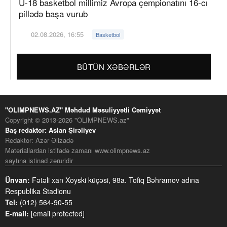
U-18 basketbol millimiz Avropa çempionatını 16-cı
pillədə başa vurub
02.08.2026, 16:55
Basketbol
BÜTÜN XƏBƏRLƏR
"OLIMPNEWS.AZ" Məhdud Məsuliyyətli Cəmiyyət
Copyright © 2013-2026 "OLIMPNEWS.az"
Baş redaktor: Aslan Şirəliyev
Redaktor: Azər Əlizadə
Materiallardan istifadə zamanı www.olimpnews.az
saytına istinad zəruridir
Ünvan:
Fətəli xan Xoyski küçəsi, 98a. Tofiq Bəhramov adına
Respublika Stadionu
Tel:
(012) 564-90-55
E-mail:
[email protected]