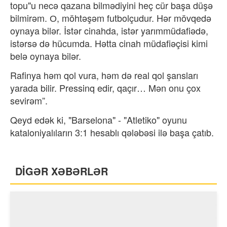
topu"u necə qazana bilmədiyini heç cür başa düşə
bilmirəm. О, möhtəşəm futbolçudur. Hər mövqedə
oynaya bilər. İstər cinahda, istər yarımmüdafiədə,
istərsə də hücumda. Hətta cinah müdafiəçisi kimi
belə oynaya bilər.
Rafinya həm qol vura, həm də real qol şansları
yarada bilir. Pressinq edir, qaçır… Mən onu çox
sevirəm”.
Qeyd edək ki, "Barselona" - "Atletiko" oyunu
kataloniyalıların 3:1 hesablı qələbəsi ilə başa çatıb.
DİGƏR XƏBƏRLƏR