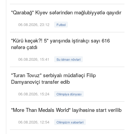
"Qarabağ" Kiyev səfərindən məğlubiyyətlə qayıdır
06.08.2026, 23:12
Futbol
"Kürü keçək?! 5" yarışında iştirakçı sayı 616
nəfərə çatdı
06.08.2026, 15:41
Su idman növləri
"Turan Tovuz" serbiyalı müdafiəçi Filip
Damyanoviçi transfer edib
06.08.2026, 15:24
Olimpiya dünyası
"More Than Medals World" layihəsinə start verilib
06.08.2026, 12:54
Olimpizm xəbərləri