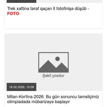
Trek xəttinə tərəf qaçan it fotofinişə düşüb -
FOTO
18.02.2026, 10:08
Milan-Kortina-2026: Bu gün sonuncu təmsilçimiz
olimpiadada mübarizəyə başlayır