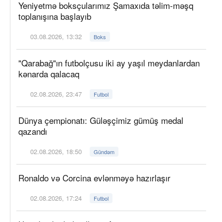
Yeniyetmə boksçularımız Şamaxıda təlim-məşq
toplanışına başlayıb
03.08.2026, 13:32
Boks
"Qarabağ"ın futbolçusu iki ay yaşıl meydanlardan
kənarda qalacaq
02.08.2026, 23:47
Futbol
Dünya çempionatı: Güləşçimiz gümüş medal
qazandı
02.08.2026, 18:50
Gündəm
Ronaldo və Corcina evlənməyə hazırlaşır
02.08.2026, 17:24
Futbol