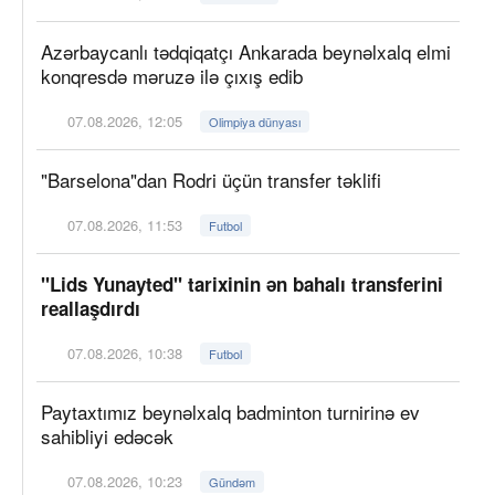
Azərbaycanlı tədqiqatçı Ankarada beynəlxalq elmi
konqresdə məruzə ilə çıxış edib
07.08.2026, 12:05
Olimpiya dünyası
"Barselona"dan Rodri üçün transfer təklifi
07.08.2026, 11:53
Futbol
"Lids Yunayted" tarixinin ən bahalı transferini
reallaşdırdı
07.08.2026, 10:38
Futbol
Paytaxtımız beynəlxalq badminton turnirinə ev
sahibliyi edəcək
07.08.2026, 10:23
Gündəm