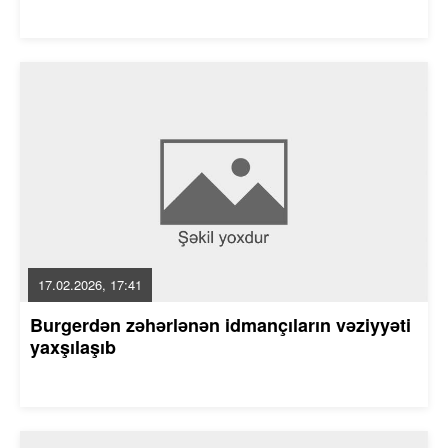
17.02.2026, 17:41
Burgerdən zəhərlənən idmançıların vəziyyəti
yaxşılaşıb