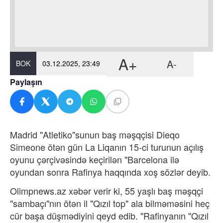
A+
A-
BOK
03.12.2025, 23:49
Paylaşın
Madrid "Atletiko"sunun baş məşqçisi Dieqo
Simeone ötən gün La Liqanın 15-ci turunun açılış
oyunu çərçivəsində keçirilən "Barcelona ilə
oyundan sonra Rafinya haqqında xoş sözlər deyib.
Olimpnews.az xəbər verir ki, 55 yaşlı baş məşqçi
"sambaçı"nın ötən il "Qızıl top" ala bilməməsini heç
cür başa düşmədiyini qeyd edib. "Rafinyanın "Qızıl