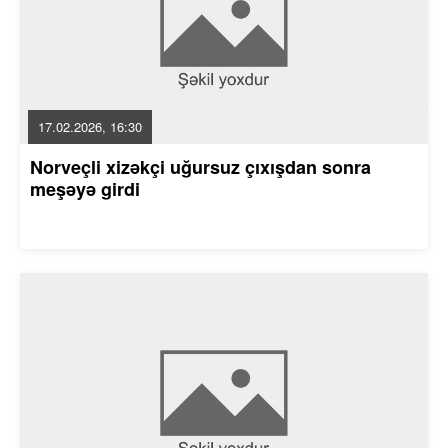
17.02.2026, 16:30
Norveçli xizəkçi uğursuz çıxışdan sonra
meşəyə girdi