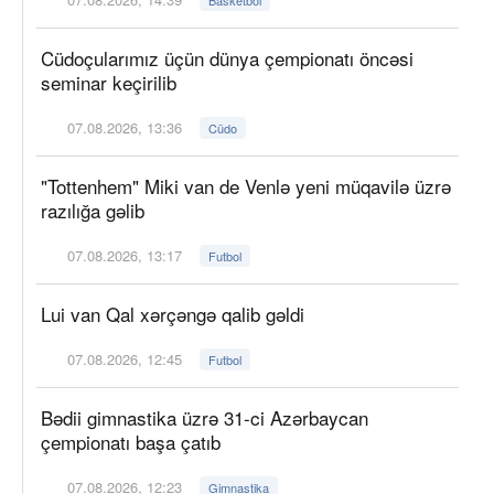
Cüdoçularımız üçün dünya çempionatı öncəsi
seminar keçirilib
07.08.2026, 13:36
Cüdo
"Tottenhem" Miki van de Venlə yeni müqavilə üzrə
razılığa gəlib
07.08.2026, 13:17
Futbol
Lui van Qal xərçəngə qalib gəldi
07.08.2026, 12:45
Futbol
Bədii gimnastika üzrə 31-ci Azərbaycan
çempionatı başa çatıb
07.08.2026, 12:23
Gimnastika