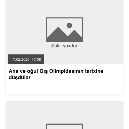
17.02.2026, 17:08
Ana və oğul Qış Olimpidasının tarixinə
düşdülər