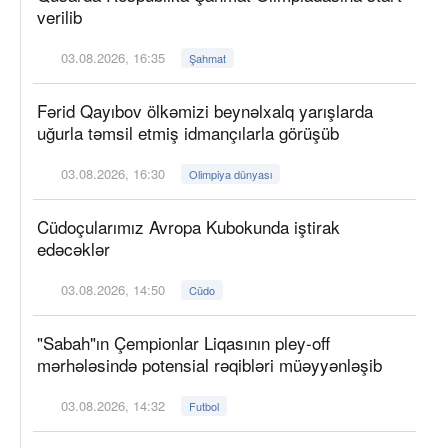
verilib
03.08.2026, 16:35
Şahmat
Fərid Qayıbov ölkəmizi beynəlxalq yarışlarda
uğurla təmsil etmiş idmançılarla görüşüb
03.08.2026, 16:30
Olimpiya dünyası
Cüdoçularımız Avropa Kubokunda iştirak
edəcəklər
03.08.2026, 14:50
Cüdo
"Sabah"ın Çempionlar Liqasının pley-off
mərhələsində potensial rəqibləri müəyyənləşib
03.08.2026, 14:32
Futbol