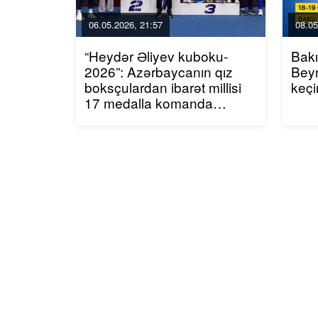
06.05.2026, 21:57
08.05
“Heydər Əliyev kuboku-
Bak
2026”: Azərbaycanın qız
Beyn
boksçulardan ibarət millisi
keçi
17 medalla komanda
hesabında birinci olub