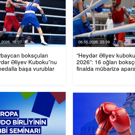
.2026, 18:07
06.05.2026, 23:39
baycan boksçuları
“Heydər Əliyev kuboku
ydər Əliyev Kuboku”nu
2026”: 16 oğlan boks
edalla başa vurublar
finalda mübarizə apar