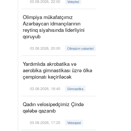
03.08.2026, 22:00
Voleybol
Olimpiya mükafatçımız
Azərbaycan idmançılarının
reytinq siyahısında liderliyini
qoruyub
03.08.2026, 20:00
Olimpizm xəbərləri
Yardımlıda akrobatika və
aerobika gimnastikası üzrə ölkə
çempionatı keçiriləcək
03.08.2026, 18:40
Gimnastika
Qadın velosipedçimiz Çində
qələbə qazanıb
03.08.2026, 17:25
Velosiped