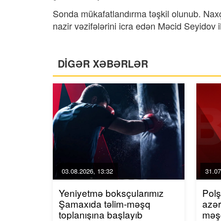
Sonda mükafatlandırma təşkil olunub. Naxç
nazir vəzifələrini icra edən Məcid Seyidov il
DİGƏR XƏBƏRLƏR
03.08.2026, 13:32
31.07
Yeniyetmə boksçularımız
Polş
Şamaxıda təlim-məşq
azər
toplanışına başlayıb
məşq