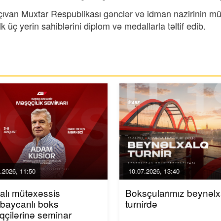
ıvan Muxtar Respublikası gənclər və idman nazirinin mü
k üç yerin sahiblərini diplom və medallarla təltif edib.
.2026, 11:50
10.07.2026, 13:40
alı mütəxəssis
Boksçularımız beynəlx
baycanlı boks
turnirdə
çilərinə seminar