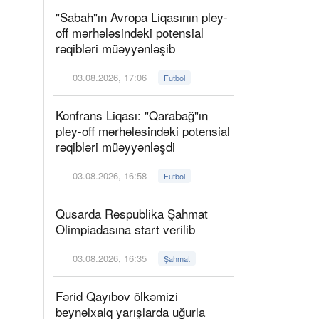
"Sabah"ın Avropa Liqasının pley-
off mərhələsindəki potensial
rəqibləri müəyyənləşib
03.08.2026, 17:06
Futbol
Konfrans Liqası: "Qarabağ"ın
pley-off mərhələsindəki potensial
rəqibləri müəyyənləşdi
03.08.2026, 16:58
Futbol
Qusarda Respublika Şahmat
Olimpiadasına start verilib
03.08.2026, 16:35
Şahmat
Fərid Qayıbov ölkəmizi
beynəlxalq yarışlarda uğurla