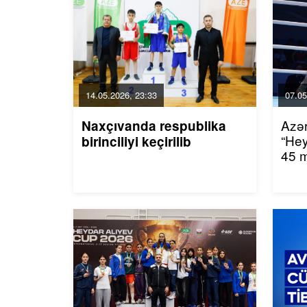
14.05.2026, 23:33
07.05
Azər
Naxçıvanda respublika
“He
birinciliyi keçirilib
45 m