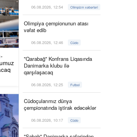
06.08.2026, 12:54
Olimpizm xəbərləri
Olimpiya çempionunun atası
vəfat edib
06.08.2026, 12:46
Cüdo
-
"Qarabağ" Konfrans Liqasında
çumuz
Danimarka klubu ilə
acaq
qarşılaşacaq
06.08.2026, 12:25
Futbol
Cüdoçularımız dünya
çempionatında iştirak edəcəklər
06.08.2026, 10:17
Cüdo
"Sabah" Danimarka səfərindən