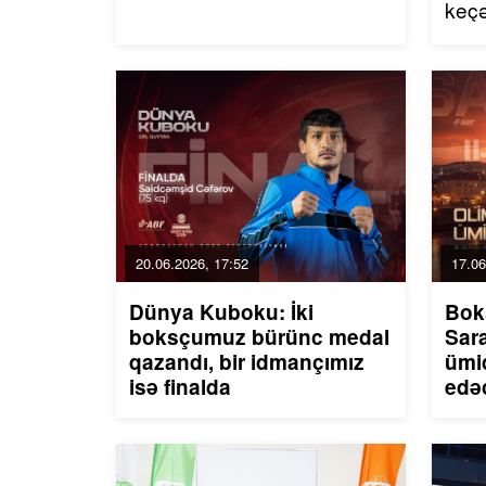
keç
20.06.2026, 17:52
17.06
Dünya Kuboku: İki
Bok
boksçumuz bürünc medal
Sar
qazandı, bir idmançımız
ümid
isə finalda
edə