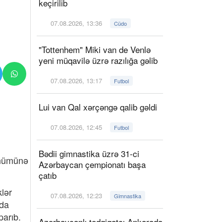
keçirilib
07.08.2026, 13:36
Cüdo
"Tottenhem" Miki van de Venlə
yeni müqavilə üzrə razılığa gəlib
07.08.2026, 13:17
Futbol
Lui van Qal xərçəngə qalib gəldi
07.08.2026, 12:45
Futbol
Bədii gimnastika üzrə 31-ci
önümünə
Azərbaycan çempionatı başa
çatıb
lər
07.08.2026, 12:23
Gimnastika
tda
parıb.
Azərbaycanlı tədqiqatçı Ankarada