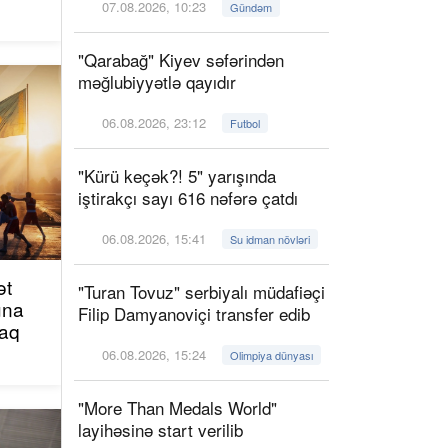
07.08.2026, 10:23
Gündəm
"Qarabağ" Kiyev səfərindən
məğlubiyyətlə qayıdır
06.08.2026, 23:12
Futbol
"Kürü keçək?! 5" yarışında
iştirakçı sayı 616 nəfərə çatdı
06.08.2026, 15:41
Su idman növləri
ət
"Turan Tovuz" serbiyalı müdafiəçi
una
Filip Damyanoviçi transfer edib
caq
06.08.2026, 15:24
Olimpiya dünyası
"More Than Medals World"
layihəsinə start verilib