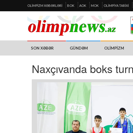
OLIMPIZM XƏBƏRLƏRI
BOK
AOK
MOK
OLIMPIYA TARIXI
SON XƏBƏR
GÜNDƏM
OLIMPIZM
Naxçıvanda boks turnir