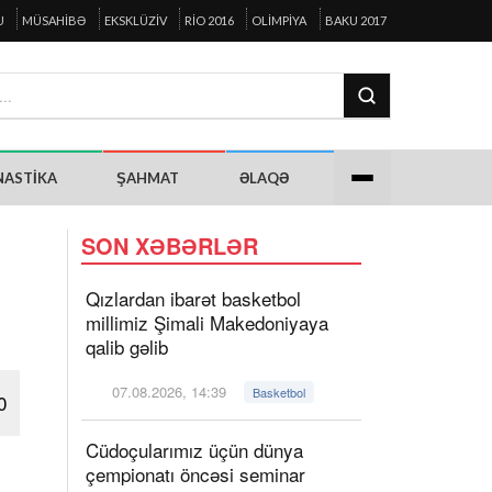
U
MÜSAHIBƏ
EKSKLÜZIV
RIO 2016
OLIMPIYA
BAKU 2017
NASTIKA
ŞAHMAT
ƏLAQƏ
SON XƏBƏRLƏR
Qızlardan ibarət basketbol
millimiz Şimali Makedoniyaya
qalib gəlib
07.08.2026, 14:39
Basketbol
0
Cüdoçularımız üçün dünya
çempionatı öncəsi seminar