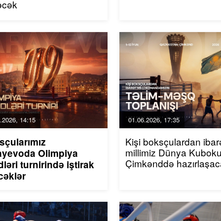
əcək
.2026, 14:15
01.06.2026, 17:35
Kişi boksçulardan ibar
sçularımız
millimiz Dünya Kubok
ayevoda Olimpiya
Çimkənddə hazırlaşa
ləri turnirində iştirak
cəklər