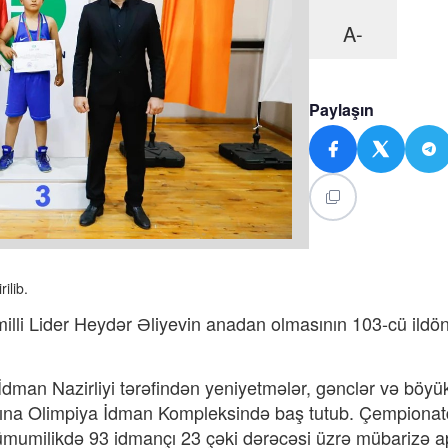
A-
Paylaşın
ilib.
lli Lider Heydər Əliyevin anadan olmasının 103-cü ild
dman Nazirliyi tərəfindən yeniyetmələr, gənclər və böyük
 adına Olimpiya İdman Kompleksində baş tutub. Çempiona
ümumilikdə 93 idmançı 23 çəki dərəcəsi üzrə mübarizə a