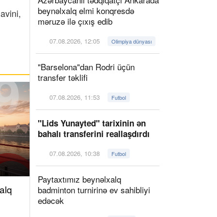
beynəlxalq elmi konqresdə
avini,
məruzə ilə çıxış edib
07.08.2026, 12:05
Olimpiya dünyası
"Barselona"dan Rodri üçün
transfer təklifi
07.08.2026, 11:53
Futbol
"Lids Yunayted" tarixinin ən
bahalı transferini reallaşdırdı
07.08.2026, 10:38
Futbol
Paytaxtımız beynəlxalq
alq
badminton turnirinə ev sahibliyi
edəcək