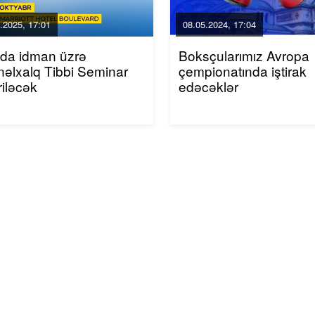
.2025, 17:01
08.05.2024, 17:04
ıda idman üzrə
Boksçularımız Avropa
əlxalq Tibbi Seminar
çempionatında iştirak
riləcək
edəcəklər