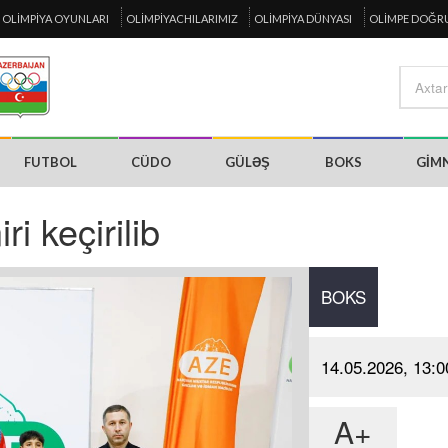
OLIMPIYA OYUNLARI
OLIMPIYACHILARIMIZ
OLIMPIYA DÜNYASI
OLIMPE DOĞR
FUTBOL
CÜDO
GÜLƏŞ
BOKS
GIM
i keçirilib
BOKS
14.05.2026, 13:0
A+