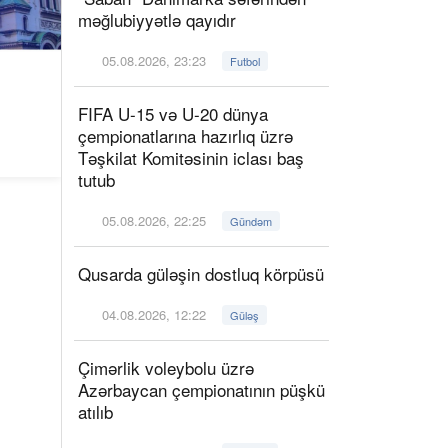
məğlubiyyətlə qayıdır
05.08.2026, 23:23
Futbol
FIFA U-15 və U-20 dünya
çempionatlarına hazırlıq üzrə
Təşkilat Komitəsinin iclası baş
tutub
05.08.2026, 22:25
Gündəm
Qusarda güləşin dostluq körpüsü
04.08.2026, 12:22
Güləş
Çimərlik voleybolu üzrə
Azərbaycan çempionatının püşkü
atılıb