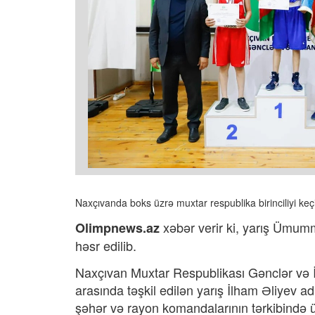
Naxçıvanda boks üzrə muxtar respublika birinciliyi keçir
xəbər verir ki,
yarış Ümummi
Olimpnews.az
həsr edilib.
Naxçıvan Muxtar Respublikası Gənclər və İ
arasında təşkil edilən yarış İlham Əliyev
şəhər və rayon komandalarının tərkibində 