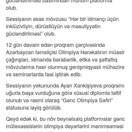
olub.
Sessiyanın əsas mövzusu “Hər bir idmançı üçün
inklüzivliyin, dürüstlüyün və məsuliyyətin
gücləndirilməsi” olub.
12 gün davam edən proqram çərçivəsində
Azərbaycan təmsilçisi Olimpiya Hərəkatının müasir
çağırışları, idmanda bərabərlik, etika və şəffaflıq
mövzularına həsr olunmuş genişmiqyaslı mühazirə
və seminarlarda fəal iştirak edib.
Sessiyanın yekununda Ayan Xankişiyeva proqramı
uğurla başa vurduğuna görə xüsusi diplomla təltif
olunub və rəsmi olaraq “Gənc Olimpiya Səfiri”
statusuna layiq görülüb.
Qeyd edək ki, bu növ beynəlxalq platformalar gənc
mütəxəssislərin olimpiya dəyərlərini mənimsəməsi