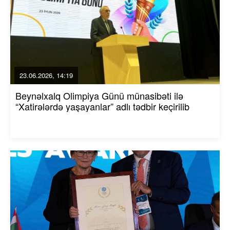
23.06.2026, 14:19
Beynəlxalq Olimpiya Günü münasibəti ilə
“Xatirələrdə yaşayanlar” adlı tədbir keçirilib