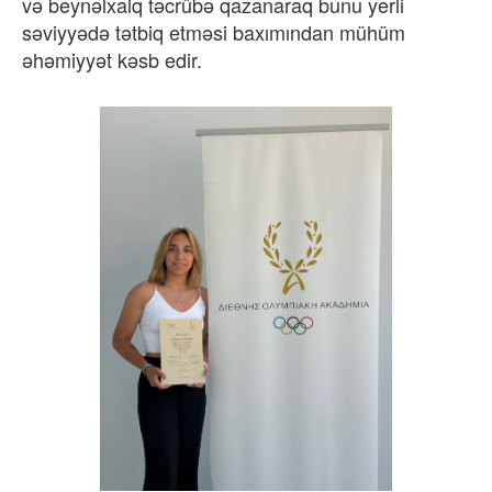
və beynəlxalq təcrübə qazanaraq bunu yerli
səviyyədə tətbiq etməsi baxımından mühüm
əhəmiyyət kəsb edir.