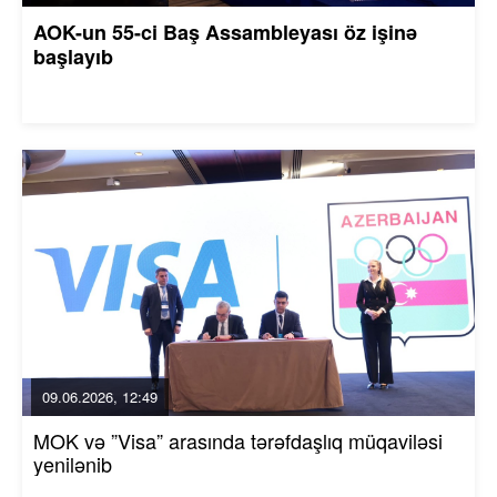
AOK-un 55-ci Baş Assambleyası öz işinə
başlayıb
09.06.2026, 12:49
MOK və ”Visa” arasında tərəfdaşlıq müqaviləsi
yenilənib