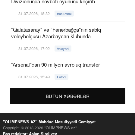
Divizionunda növbəti oyununu keçirib
31.07.2026, 18:32
Basketbol
“Qalatasaray” və “Fənərbağça”nın sabiq
voleybolçusu Azərbaycan klubunda
31.07.2026, 17:02
Voleybol
“Arsenal”dan 90 milyon avroluq transfer
31.07.2026, 15:49
Futbol
BÜTÜN XƏBƏRLƏR
"OLIMPNEWS.AZ" Məhdud Məsuliyyətli Cəmiyyət
Copyright © 2013-2026 "OLIMPNEWS.az"
Baş redaktor: Aslan Şirəliyev