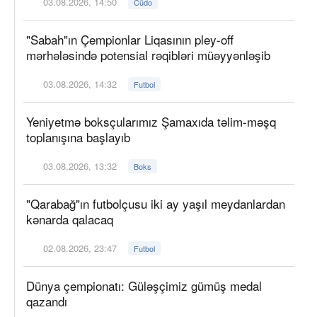
03.08.2026, 14:50
Cüdo
"Sabah"ın Çempionlar Liqasının pley-off
mərhələsində potensial rəqibləri müəyyənləşib
03.08.2026, 14:32
Futbol
Yeniyetmə boksçularımız Şamaxıda təlim-məşq
toplanışına başlayıb
03.08.2026, 13:32
Boks
"Qarabağ"ın futbolçusu iki ay yaşıl meydanlardan
kənarda qalacaq
02.08.2026, 23:47
Futbol
Dünya çempionatı: Güləşçimiz gümüş medal
qazandı