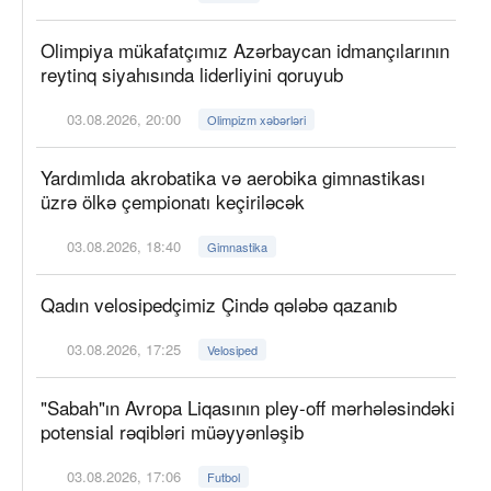
Olimpiya mükafatçımız Azərbaycan idmançılarının
reytinq siyahısında liderliyini qoruyub
03.08.2026, 20:00
Olimpizm xəbərləri
Yardımlıda akrobatika və aerobika gimnastikası
üzrə ölkə çempionatı keçiriləcək
03.08.2026, 18:40
Gimnastika
Qadın velosipedçimiz Çində qələbə qazanıb
03.08.2026, 17:25
Velosiped
"Sabah"ın Avropa Liqasının pley-off mərhələsindəki
potensial rəqibləri müəyyənləşib
03.08.2026, 17:06
Futbol