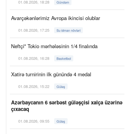
01.08.2026, 18:28
Gündəm
Avarçəkənlərimiz Avropa ikincisi olublar
01.08.2026, 17:25
Su idman növləri
Neftçi" Tokio mərhələsinin 1/4 finalında
01.08.2026, 16:28
Basketbol
Xatirə turnirinin ilk günündə 4 medal
01.08.2026, 15:22
Güləş
Azərbaycanın 6 sərbəst güləşçisi xalça üzərinə
çıxacaq
01.08.2026, 09:55
Güləş