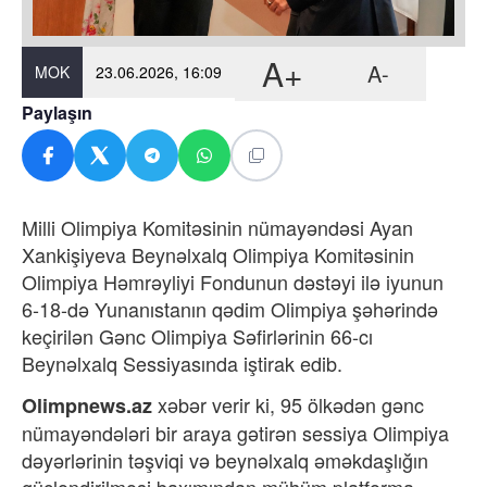
A+
A-
MOK
23.06.2026, 16:09
Paylaşın
Milli Olimpiya Komitəsinin nümayəndəsi Ayan
Xankişiyeva Beynəlxalq Olimpiya Komitəsinin
Olimpiya Həmrəyliyi Fondunun dəstəyi ilə iyunun
6-18-də Yunanıstanın qədim Olimpiya şəhərində
keçirilən Gənc Olimpiya Səfirlərinin 66-cı
Beynəlxalq Sessiyasında iştirak edib.
xəbər verir ki,
95 ölkədən gənc
Olimpnews.az
nümayəndələri bir araya gətirən sessiya Olimpiya
dəyərlərinin təşviqi və beynəlxalq əməkdaşlığın
gücləndirilməsi baxımından mühüm platforma