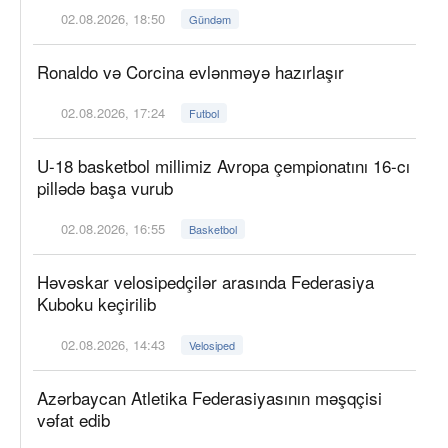
02.08.2026, 18:50
Gündəm
Ronaldo və Corcina evlənməyə hazırlaşır
02.08.2026, 17:24
Futbol
U-18 basketbol millimiz Avropa çempionatını 16-cı
pillədə başa vurub
02.08.2026, 16:55
Basketbol
Həvəskar velosipedçilər arasında Federasiya
Kuboku keçirilib
02.08.2026, 14:43
Velosiped
Azərbaycan Atletika Federasiyasının məşqçisi
vəfat edib