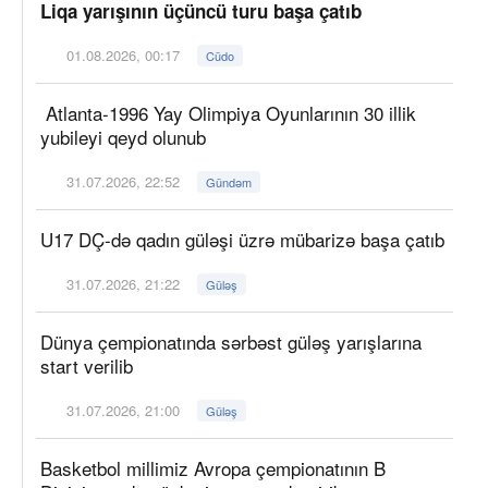
Liqa yarışının üçüncü turu başa çatıb
01.08.2026, 00:17
Cüdo
Atlanta-1996 Yay Olimpiya Oyunlarının 30 illik
yubileyi qeyd olunub
31.07.2026, 22:52
Gündəm
U17 DÇ-də qadın güləşi üzrə mübarizə başa çatıb
31.07.2026, 21:22
Güləş
Dünya çempionatında sərbəst güləş yarışlarına
start verilib
31.07.2026, 21:00
Güləş
Basketbol millimiz Avropa çempionatının B