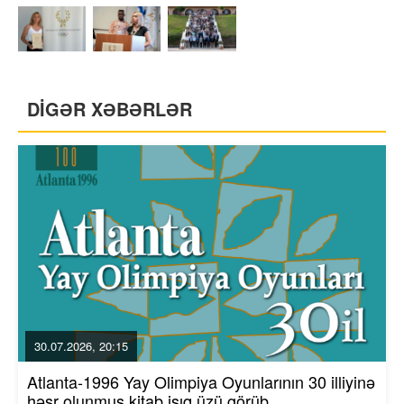
DİGƏR XƏBƏRLƏR
30.07.2026, 20:15
Atlanta-1996 Yay Olimpiya Oyunlarının 30 illiyinə
həsr olunmuş kitab işıq üzü görüb