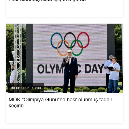
30.06.2026, 13:00
MOK "Olimpiya Günü"nə həsr olunmuş tədbir
keçirib