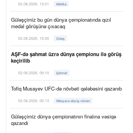
02.08.2026, 13:01
Atletika
Güləşçimiz bu gün dünya çempionatında qızıl
medal görüşünə çıxacaq
02.08.2026, 10:00
Güləş
AŞF-də şahmat üzrə dünya çempionu ilə görüş
keçirilib
02.08.2026, 09:10
Şahmat
Tofiq Musayev UFC-də növbəti qələbəsini qazanıb
02.08.2026, 00:13
Əlbəyaxa döyüş növləri
Güləşçimiz dünya çempionatının finalına vəsiqə
qazandı