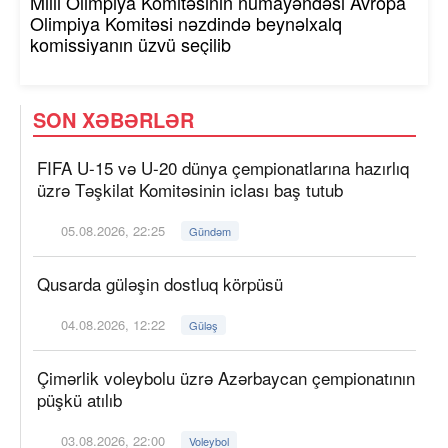
Milli Olimpiya Komitəsinin nümayəndəsi Avropa
Olimpiya Komitəsi nəzdində beynəlxalq
komissiyanın üzvü seçilib
SON XƏBƏRLƏR
FIFA U-15 və U-20 dünya çempionatlarına hazırlıq
üzrə Təşkilat Komitəsinin iclası baş tutub
05.08.2026, 22:25
Gündəm
Qusarda güləşin dostluq körpüsü
04.08.2026, 12:22
Güləş
Çimərlik voleybolu üzrə Azərbaycan çempionatının
püşkü atılıb
03.08.2026, 22:00
Voleybol