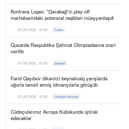
Konfrans Liqası: "Qarabağ"ın pley-off
mərhələsindəki potensial rəqibləri müəyyənləşdi
03.08.2026, 16:58
Futbol
Qusarda Respublika Şahmat Olimpiadasına start
verilib
03.08.2026, 16:35
Şahmat
Fərid Qayıbov ölkəmizi beynəlxalq yarışlarda
uğurla təmsil etmiş idmançılarla görüşüb
03.08.2026, 16:30
Olimpiya dünyası
Cüdoçularımız Avropa Kubokunda iştirak
edəcəklər