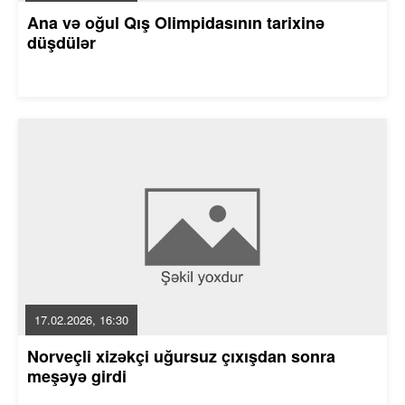
Ana və oğul Qış Olimpidasının tarixinə
düşdülər
17.02.2026, 16:30
Norveçli xizəkçi uğursuz çıxışdan sonra
meşəyə girdi