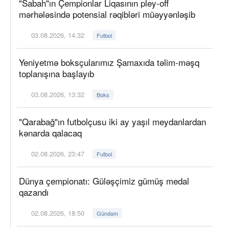
"Sabah"ın Çempionlar Liqasının pley-off
mərhələsində potensial rəqibləri müəyyənləşib
03.08.2026, 14:32
Futbol
Yeniyetmə boksçularımız Şamaxıda təlim-məşq
toplanışına başlayıb
03.08.2026, 13:32
Boks
"Qarabağ"ın futbolçusu iki ay yaşıl meydanlardan
kənarda qalacaq
02.08.2026, 23:47
Futbol
Dünya çempionatı: Güləşçimiz gümüş medal
qazandı
02.08.2026, 18:50
Gündəm