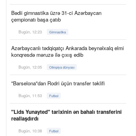
Bədii gimnastika üzrə 31-ci Azərbaycan
çempionatı başa çatıb
Bugün, 12:23
Gimnastika
Azərbaycanlı tədqiqatçı Ankarada beynəlxalq elmi
konqresdə məruzə ilə çıxış edib
Bugün, 12:05
Olimpiya dünyası
"Barselona"dan Rodri üçün transfer təklifi
Bugün, 11:53
Futbol
"Lids Yunayted" tarixinin ən bahalı transferini
reallaşdırdı
Bugün, 10:38
Futbol