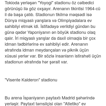
Tokioda yerləşən "Yoyogi" stadionu öz cəlbedici
görünüşü ilə göz oxşayır. Arenanın tikintisi 1964-cü
il də başa çatıb. Stadionun tikilmə məqsədi isə
Dünya miqyaslı yarışlara və Olimpiyadalara ev
sahibliyi etmək idi. İstifadəyə verildiyi gündən bu
günə qədər Yaponiyanın ən böyük stadionu olaq
qalır. İri miqyaslı yarışlar da daxil olmaqla bir çox
idman tədbirlərinə ev sahibliyi edir. Arenanın
ətrafında idman meydançaları və piknik üçün
xüsusi yerlər var. Bir sözlə insanların istirahəti üçün
stadionun ətrafında hər şərait var.
"Visente Kalderon" stadionu
Bu arena İspaniyanın paytaxtı Madrid şəhərində
yerləşir. Paytaxt təmsilçisi olan "Atletiko" ev