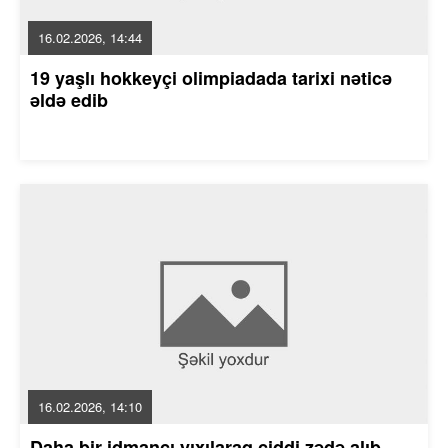
16.02.2026, 14:44
19 yaşlı hokkeyçi olimpiadada tarixi nəticə
əldə edib
16.02.2026, 14:10
Daha bir idmançı yıxılaraq ciddi zədə alıb