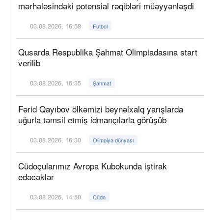
mərhələsindəki potensial rəqibləri müəyyənləşdi
03.08.2026, 16:58
Futbol
Qusarda Respublika Şahmat Olimpiadasına start
verilib
03.08.2026, 16:35
Şahmat
Fərid Qayıbov ölkəmizi beynəlxalq yarışlarda
uğurla təmsil etmiş idmançılarla görüşüb
03.08.2026, 16:30
Olimpiya dünyası
Cüdoçularımız Avropa Kubokunda iştirak
edəcəklər
03.08.2026, 14:50
Cüdo