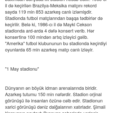
il də keçirilən Brazilya-Meksika​ matçını rekord
sayda 119 min 853 azarkeş canlı izləmişdir.
Stadionda futbol matçlarından başqa tədbirlər də
keçirilir. Belə ki, 1986-cı il də Maykl Cekson
stadionda ard-arda 4 dəfə konsert verib. Hər
konsertinə 100 mindən artıq izləyici gəlib.
"Amerika" futbol klubununun bu stadionda keçirdiyi
oyunlarda 65 min azarkeş matçı canlı izləyir.
"1 May stadionu"
Dünyanın ən böyük idman arenalarında biridir.
Azarkeş tutumu 150 min nəfərdir. Stadion orjinal
görünüşü ilə insanları özünə cəlb edir. Stadionun
xarici görünüşü dəniz dalğalarının xatırladır. Şimali
Koreyanın paytaxtı Pxenyan şəhərində yerləşir.