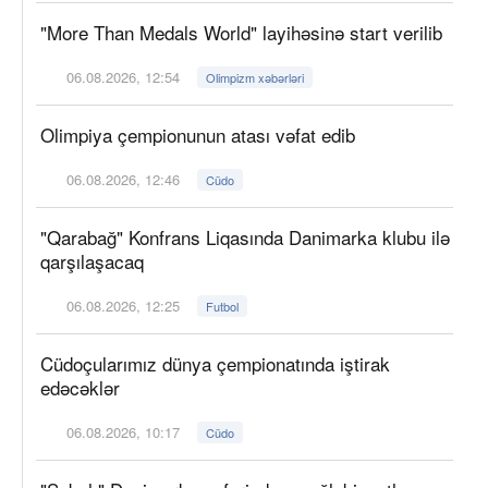
"More Than Medals World" layihəsinə start verilib
06.08.2026, 12:54
Olimpizm xəbərləri
Olimpiya çempionunun atası vəfat edib
06.08.2026, 12:46
Cüdo
"Qarabağ" Konfrans Liqasında Danimarka klubu ilə
qarşılaşacaq
06.08.2026, 12:25
Futbol
Cüdoçularımız dünya çempionatında iştirak
edəcəklər
06.08.2026, 10:17
Cüdo