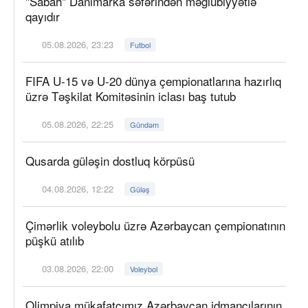
"Sabah" Danimarka səfərindən məğlubiyyətlə
qayıdır
05.08.2026, 23:23
Futbol
FIFA U-15 və U-20 dünya çempionatlarına hazırlıq
üzrə Təşkilat Komitəsinin iclası baş tutub
05.08.2026, 22:25
Gündəm
Qusarda güləşin dostluq körpüsü
04.08.2026, 12:22
Güləş
Çimərlik voleybolu üzrə Azərbaycan çempionatının
püşkü atılıb
03.08.2026, 22:00
Voleybol
Olimpiya mükafatçımız Azərbaycan idmançılarının