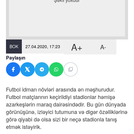
A+
A-
BOK
27.04.2020, 17:23
Paylaşın
Futbol idman növləri arasında ən məşhurudur.
Futbol matçlarının keçirildiyi stadionlar həmişə
azarkeşlərin maraq dairəsindədir. Bu gün​ dünyada
görünüşünə, izləyici tutumuna və digər özəlliklərinə
görə qiyabi də olsa sizi bir neçə stadionla tanış
etmək istəyirik.