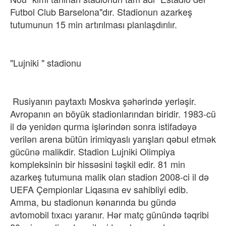
Futbol Club Barselona"dır. Stadionun azarkeş
tutumunun 15 min artırılması planlaşdırılır.
"Lujniki " stadionu
​ Rusiyanın paytaxtı Moskva şəhərində yerləşir.
Avropanın ən böyük stadionlarından biridir. 1983-cü
il də yenidən qurma işlərindən sonra istifadəyə
verilən arena bütün irimiqyaslı yarışları qəbul etmək
gücünə malikdir. Stadion Lujniki Olimpiya
kompleksinin bir hissəsini təşkil edir. 81 min
azarkeş tutumuna malik olan stadion 2008-ci il də
UEFA Çempionlar Liqasına ev sahibliyi edib.
Amma, bu stadionun kənarında bu gündə
avtomobil tıxacı yaranır. Hər matç günündə təqribi