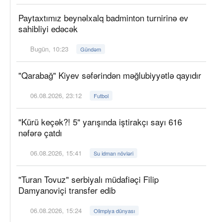
Paytaxtımız beynəlxalq badminton turnirinə ev
sahibliyi edəcək
Bugün, 10:23
Gündəm
"Qarabağ" Kiyev səfərindən məğlubiyyətlə qayıdır
06.08.2026, 23:12
Futbol
"Kürü keçək?! 5" yarışında iştirakçı sayı 616
nəfərə çatdı
06.08.2026, 15:41
Su idman növləri
"Turan Tovuz" serbiyalı müdafiəçi Filip
Damyanoviçi transfer edib
06.08.2026, 15:24
Olimpiya dünyası