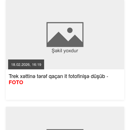
18.02.2026, 16:19
Trek xəttinə tərəf qaçan it fotofinişə düşüb -
FOTO