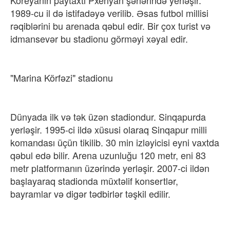
1989-cu il də istifadəyə verilib. Əsas futbol millisi
rəqiblərini bu arenada qəbul edir. Bir çox turist və
idmansevər bu stadionu görməyi xəyal edir.
"Marina Körfəzi"​ stadionu
Dünyada ilk və tək üzən stadiondur. Sinqapurda
yerləşir. 1995-ci ildə xüsusi olaraq Sinqapur milli
komandası üçün tikilib. 30 min izləyicisi eyni vaxtda
qəbul edə bilir. Arena uzunluğu 120 metr, eni 83
metr platformanın üzərində yerləşir. 2007-ci ildən
başlayaraq stadionda müxtəlif konsertlər,
bayramlar və digər tədbirlər təşkil edilir.