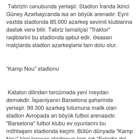
​ Təbrizin cənubunda yerləşir. Stadion İranda ikinci
Güney Azərbaycanda isə ən böyük arenadır. Eyni
vaxtda stadionda 85.000 azarkeş sevimli klublarına
dəstək verə bilir. Təbriz təmsilçisi​ "Traktor"
rəqiblərini bu stadionda qəbul edir. Əsasən
matçlarda stadion azarkeşlərlə tam dolu olur.
"Kamp Nou" stadionu
​ Katalon dilindən tərcümədə yeni meydan
deməkdir. İspaniyanın Barselona şəhərində
yerləşir. 99.300 azarkeş tutumuna malik olan
stadion Avropada ən böyük futbol arenasıdır.
"Barselona" futbol klubu ev oyunlarını bu
möhtəşəm stadionda keçirir. Bütün dünyada "Kamp
Nou" kimi tanınan stadionun tam adı "Estadio del