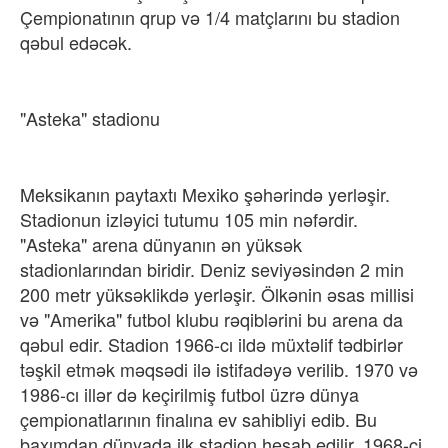
Çempionatının qrup və 1/4 matçlarını bu stadion
qəbul edəcək.
"Asteka" stadionu​
Meksikanın paytaxtı Mexiko şəhərində yerləşir.
Stadionun izləyici tutumu 105 min nəfərdir.
"Asteka" arena dünyanın ən yüksək
stadionlarından biridir. Deniz seviyəsindən 2 min
200 metr yüksəklikdə yerləşir. Ölkənin əsas millisi
və "Amerika" futbol klubu rəqiblərini bu arena da
qəbul edir. Stadion 1966-cı ildə müxtəlif tədbirlər
təşkil etmək məqsədi ilə istifadəyə verilib. 1970 və
1986-cı illər də keçirilmiş futbol üzrə dünya
çempionatlarının finalına ev sahibliyi edib. Bu
baxımdan dünyada ilk stadion hesab edilir. 1968-ci