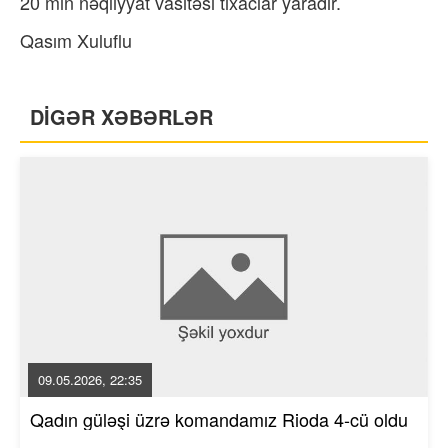
20 min nəqliyyat vasitəsi tıxaclar yaradır.
Qasım Xuluflu
DİGƏR XƏBƏRLƏR
09.05.2026, 22:35
Qadın güləşi üzrə komandamız Rioda 4-cü oldu