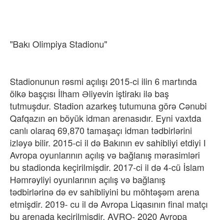
"Bakı Olimpiya Stadionu"
Stadionunun rəsmi açılışı 2015-ci ilin 6 martında
ölkə başçısı İlham Əliyevin iştirakı ilə baş
tutmuşdur. Stadion azarkeş tutumuna görə Cənubi
Qafqazın ən böyük idman arenasıdır. Eyni vaxtda
canlı olaraq 69,870 tamaşaçı idman tədbirlərini​
izləyə bilir. 2015-ci il də Bakının ev sahibliyi etdiyi I
Avropa oyunlarının açılış və bağlanış mərasimləri
bu stadionda keçirilmişdir. 2017-ci il də 4-cü İslam
Həmrəyliyi oyunlarının açılış və bağlanış
tədbirlərinə də ev sahibliyini bu möhtəşəm arena
etmişdir. 2019- cu il də Avropa Liqasının final matçı
bu arenada keçirilmişdir. AVRO- 2020 Avropa