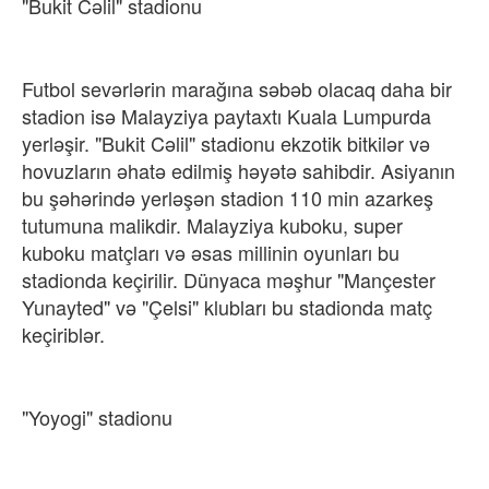
"Bukit Cəlil" stadionu
Futbol sevərlərin marağına səbəb olacaq daha bir
stadion isə Malayziya paytaxtı Kuala Lumpurda
yerləşir. "Bukit Cəlil" stadionu ekzotik bitkilər və
hovuzların əhatə edilmiş həyətə sahibdir. Asiyanın
bu şəhərində yerləşən stadion 110 min azarkeş
tutumuna malikdir. Malayziya kuboku,​ super
kuboku matçları və əsas millinin oyunları bu
stadionda keçirilir. Dünyaca məşhur "Mançester
Yunayted" və "Çelsi" klubları bu stadionda matç
keçiriblər.​
"Yoyogi" stadionu