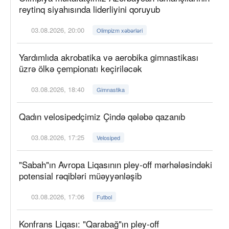
reytinq siyahısında liderliyini qoruyub
03.08.2026, 20:00
Olimpizm xəbərləri
Yardımlıda akrobatika və aerobika gimnastikası
üzrə ölkə çempionatı keçiriləcək
03.08.2026, 18:40
Gimnastika
Qadın velosipedçimiz Çində qələbə qazanıb
03.08.2026, 17:25
Velosiped
"Sabah"ın Avropa Liqasının pley-off mərhələsindəki
potensial rəqibləri müəyyənləşib
03.08.2026, 17:06
Futbol
Konfrans Liqası: "Qarabağ"ın pley-off