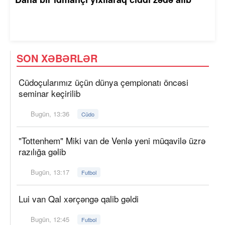
SON XƏBƏRLƏR
Cüdoçularımız üçün dünya çempionatı öncəsi
seminar keçirilib
Bugün, 13:36
Cüdo
"Tottenhem" Miki van de Venlə yeni müqavilə üzrə
razılığa gəlib
Bugün, 13:17
Futbol
Lui van Qal xərçəngə qalib gəldi
Bugün, 12:45
Futbol