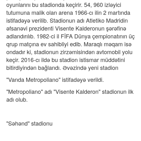
oyunlarını bu stadionda keçirir. 54,​ 960 izləyici
tutumuna malik olan arena 1966-cı ilin 2 martında
istifadəyə verilib. Stadionun adı Atletiko Madridin
əfsanəvi prezidenti Visente Kalderonun şərəfinə
adlandırılıb. 1982-ci il FİFA Dünya çempionatının üç
qrup matçına ev sahibliyi edib. Maraqlı məqam isə
ondadır ki, stadionun zirzəmisindən avtomobil yolu
keçir.​ 2016-cı ildə bu stadion istismar müddətini
bitirdiyindən bağlandı. Əvəzində yeni stadion
"Vanda Metropoliano" istifadəyə verildi.
"Metropoliano" adı "Visente Kalderon" stadionun ilk
adı olub.
"Səhənd" stadionu