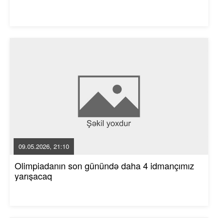
09.05.2026, 21:10
Olimpiadanın son günündə daha 4 idmançımız
yarışacaq