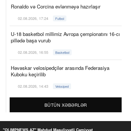
Ronaldo və Corcina evlənməyə hazırlaşır
02.08.2026, 17:24
Futbol
U-18 basketbol millimiz Avropa çempionatını 16-cı
pillədə başa vurub
02.08.2026, 16:55
Basketbol
Həvəskar velosipedçilər arasında Federasiya
Kuboku keçirilib
02.08.2026, 14:43
Velosiped
BÜTÜN XƏBƏRLƏR
"OLIMPNEWS.AZ" Məhdud Məsuliyyətli Cəmiyyət