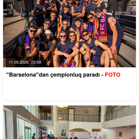
11.05.2026, 23:09
"Barselona"dan çempionluq paradı -
FOTO