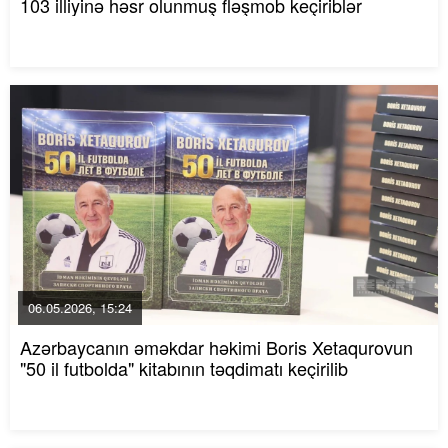
103 illiyinə həsr olunmuş fləşmob keçiriblər
06.05.2026, 15:24
Azərbaycanın əməkdar həkimi Boris Xetaqurovun
"50 il futbolda" kitabının təqdimatı keçirilib