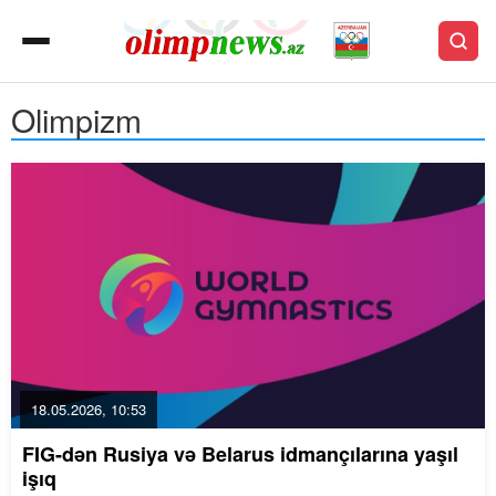
Olimpizm
18.05.2026, 10:53
FIG-dən Rusiya və Belarus idmançılarına yaşıl
işıq