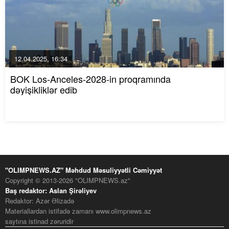
12.04.2025, 16:34
BOK Los-Anceles-2028-in proqramında
dəyişikliklər edib
"OLIMPNEWS.AZ" Məhdud Məsuliyyətli Cəmiyyət
Copyright © 2013-2026 "OLIMPNEWS.az"
Baş redaktor: Aslan Şirəliyev
Redaktor: Azər Əlizadə
Materiallardan istifadə zamanı www.olimpnews.az
saytına istinad zəruridir