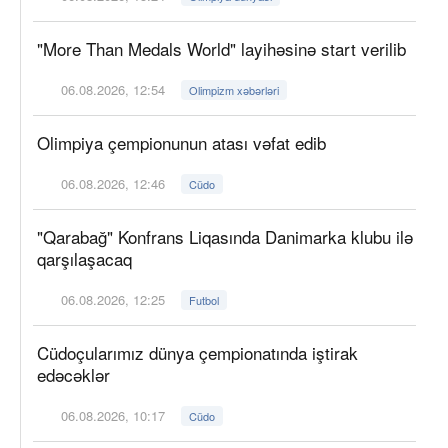
"More Than Medals World" layihəsinə start verilib
06.08.2026, 12:54
Olimpizm xəbərləri
Olimpiya çempionunun atası vəfat edib
06.08.2026, 12:46
Cüdo
"Qarabağ" Konfrans Liqasında Danimarka klubu ilə
qarşılaşacaq
06.08.2026, 12:25
Futbol
Cüdoçularımız dünya çempionatında iştirak
edəcəklər
06.08.2026, 10:17
Cüdo