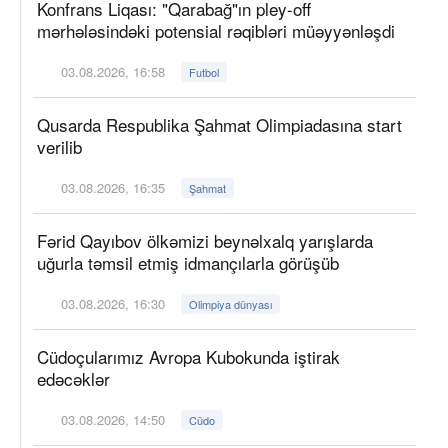
Konfrans Liqası: "Qarabağ"ın pley-off
mərhələsindəki potensial rəqibləri müəyyənləşdi
03.08.2026, 16:58
Futbol
Qusarda Respublika Şahmat Olimpiadasına start
verilib
03.08.2026, 16:35
Şahmat
Fərid Qayıbov ölkəmizi beynəlxalq yarışlarda
uğurla təmsil etmiş idmançılarla görüşüb
03.08.2026, 16:30
Olimpiya dünyası
Cüdoçularımız Avropa Kubokunda iştirak
edəcəklər
03.08.2026, 14:50
Cüdo