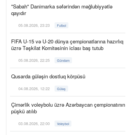
"Sabah" Danimarka səfərindən məğlubiyyətlə
qayıdır
05.08.2026, 23:23
Futbol
FIFA U-15 və U-20 dünya çempionatlarına hazırlıq
üzrə Təşkilat Komitəsinin iclası baş tutub
05.08.2026, 22:25
Gündəm
Qusarda güləşin dostluq körpüsü
04.08.2026, 12:22
Güləş
Çimərlik voleybolu üzrə Azərbaycan çempionatının
püşkü atılıb
03.08.2026, 22:00
Voleybol