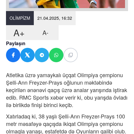
OLIMPIZM
21.04.2025, 16:32
A+
A-
Paylaşın
Atletika üzrə yamaykalı üçqat Olimpiya çempionu
Şelli-Ann Freyzer-Prays oğlunun məktəbində
keçirilən ənənəvi qaçış üzrə analar yarışında iştirak
edib. RMC Sports xəbər verir ki, obu yarışda övladı
ilə birlikdə finişi birinci keçib.
Xatırladaq ki, 38 yaşlı Şelli-Ann Freyzer-Prays 100
metr məsafəyə qaçışda ikiqat Olimpiya çempionu
olmaqla yanaşı, estafetdə də Oyunların qalibi olub.