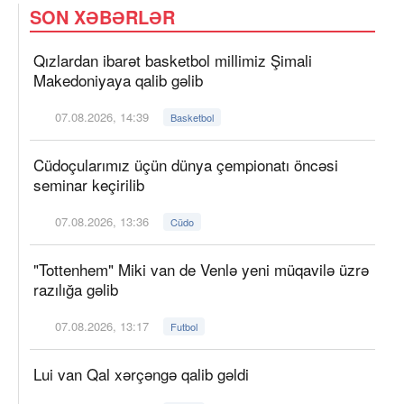
SON XƏBƏRLƏR
Qızlardan ibarət basketbol millimiz Şimali
Makedoniyaya qalib gəlib
07.08.2026, 14:39
Basketbol
Cüdoçularımız üçün dünya çempionatı öncəsi
seminar keçirilib
07.08.2026, 13:36
Cüdo
"Tottenhem" Miki van de Venlə yeni müqavilə üzrə
razılığa gəlib
07.08.2026, 13:17
Futbol
Lui van Qal xərçəngə qalib gəldi