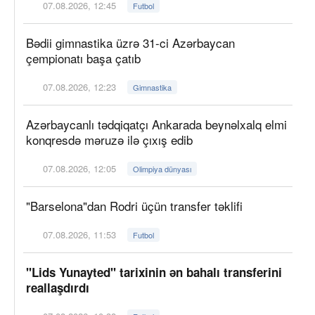
07.08.2026, 12:45
Futbol
Bədii gimnastika üzrə 31-ci Azərbaycan
çempionatı başa çatıb
07.08.2026, 12:23
Gimnastika
Azərbaycanlı tədqiqatçı Ankarada beynəlxalq elmi
konqresdə məruzə ilə çıxış edib
07.08.2026, 12:05
Olimpiya dünyası
"Barselona"dan Rodri üçün transfer təklifi
07.08.2026, 11:53
Futbol
"Lids Yunayted" tarixinin ən bahalı transferini
reallaşdırdı