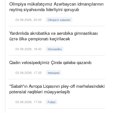
Olimpiya mükafatçımız Azərbaycan idmançılarının
reytinq siyahısında liderliyini qoruyub
03.08.2026, 20:00
Olimpizm xəbərləri
Yardımlıda akrobatika və aerobika gimnastikası
üzrə ölkə çempionatı keçiriləcək
03.08.2026, 18:40
Gimnastika
Qadın velosipedçimiz Çində qələbə qazanıb
03.08.2026, 17:25
Velosiped
"Sabah"ın Avropa Liqasının pley-off mərhələsindəki
potensial rəqibləri müəyyənləşib
03.08.2026, 17:06
Futbol