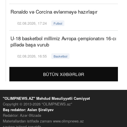
Ronaldo və Corcina evlənməyə hazırlaşır
02.08.2026, 17:24
Futbol
U-18 basketbol millimiz Avropa çempionatını 16-cı
pillədə başa vurub
02.08.2026, 16:55
Basketbol
BÜTÜN XƏBƏRLƏR
"OLIMPNEWS.AZ" Məhdud Məsuliyyətli Cəmiyyət
Copyright © 2013-2026 "OLIMPNEWS.az"
Baş redaktor: Aslan Şirəliyev
Redaktor: Azər Əlizadə
Materiallardan istifadə zamanı www.olimpnews.az
saytına istinad zəruridir