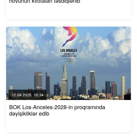
növünün kvotaları təsdiqlənib
12.04.2025, 16:34
BOK Los-Anceles-2028-in proqramında
dəyişikliklər edib