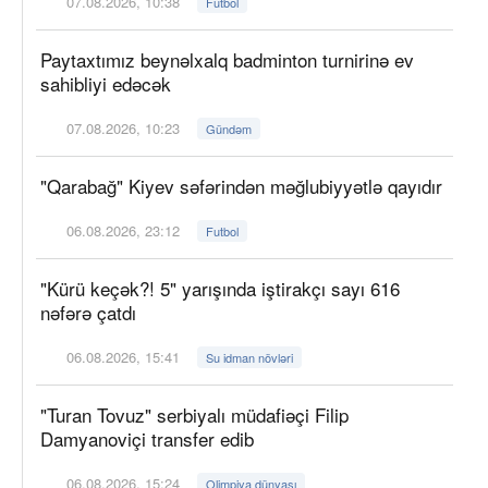
07.08.2026, 10:38
Futbol
Paytaxtımız beynəlxalq badminton turnirinə ev
sahibliyi edəcək
07.08.2026, 10:23
Gündəm
"Qarabağ" Kiyev səfərindən məğlubiyyətlə qayıdır
06.08.2026, 23:12
Futbol
"Kürü keçək?! 5" yarışında iştirakçı sayı 616
nəfərə çatdı
06.08.2026, 15:41
Su idman növləri
"Turan Tovuz" serbiyalı müdafiəçi Filip
Damyanoviçi transfer edib
06.08.2026, 15:24
Olimpiya dünyası