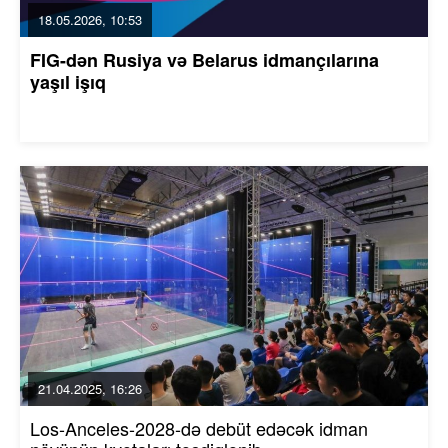
18.05.2026, 10:53
FIG-dən Rusiya və Belarus idmançılarına
yaşıl işıq
21.04.2025, 16:26
Los-Anceles-2028-də debüt edəcək idman