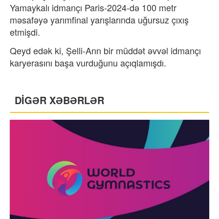
Yamaykalı idmançı Paris-2024-də 100 metr
məsafəyə yarımfinal yarışlarında uğursuz çıxış
etmişdi.
Qeyd edək ki, Şelli-Ann bir müddət əvvəl idmançı
karyerasını başa vurduğunu açıqlamışdı.
DİGƏR XƏBƏRLƏR