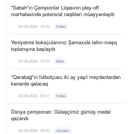
"Sabah"ın Çempionlar Liqasının pley-off
mərhələsində potensial rəqibləri müəyyənləşib
03.08.2026, 14:32
Futbol
Yeniyetmə boksçularımız Şamaxıda təlim-məşq
toplanışına başlayıb
03.08.2026, 13:32
Boks
"Qarabağ"ın futbolçusu iki ay yaşıl meydanlardan
kənarda qalacaq
02.08.2026, 23:47
Futbol
Dünya çempionatı: Güləşçimiz gümüş medal
qazandı
02.08.2026, 18:50
Gündəm