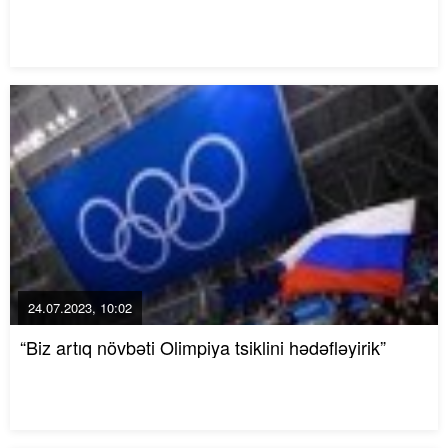
24.07.2023, 10:02
“Biz artıq növbəti Olimpiya tsiklini hədəfləyirik”