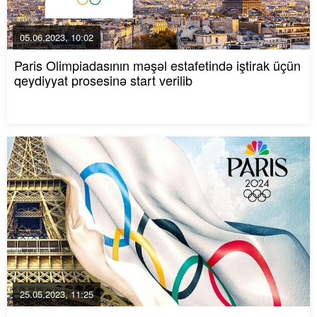
05.06.2023, 10:02
Paris Olimpiadasının məşəl estafetində iştirak üçün
qeydiyyat prosesinə start verilib
25.05.2023, 11:25