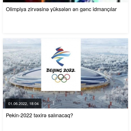
Olimpiya zirvəsinə yüksələn ən gənc idmançılar
01.06.2022, 18:04
Pekin-2022 təxirə salınacaq?