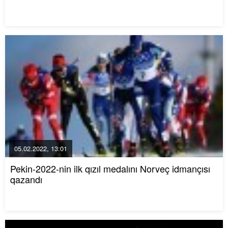
05.02.2022, 13:01
Pekin-2022-nin ilk qızıl medalını Norveç idmançısı
qazandı