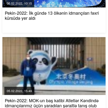
06.02.2022, 10:15
Pekin-2022: İlk gündə 13 ölkənin idmançıları fəxri
kürsüdə yer aldı
05.02.2022, 15:49
Pekin-2022: MOK-un baş katibi Atletlər Kəndində
idmançılarımız üçün yaradılan şəraitlə tanış olub