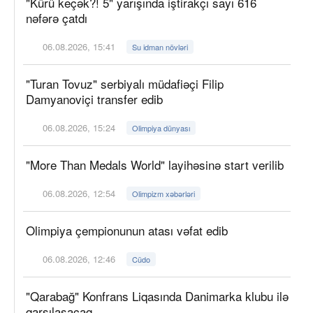
"Kürü keçək?! 5" yarışında iştirakçı sayı 616
nəfərə çatdı
06.08.2026, 15:41
Su idman növləri
"Turan Tovuz" serbiyalı müdafiəçi Filip
Damyanoviçi transfer edib
06.08.2026, 15:24
Olimpiya dünyası
"More Than Medals World" layihəsinə start verilib
06.08.2026, 12:54
Olimpizm xəbərləri
Olimpiya çempionunun atası vəfat edib
06.08.2026, 12:46
Cüdo
"Qarabağ" Konfrans Liqasında Danimarka klubu ilə
qarşılaşacaq