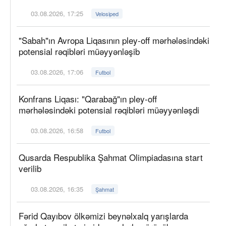
03.08.2026, 17:25
Velosiped
"Sabah"ın Avropa Liqasının pley-off mərhələsindəki
potensial rəqibləri müəyyənləşib
03.08.2026, 17:06
Futbol
Konfrans Liqası: "Qarabağ"ın pley-off
mərhələsindəki potensial rəqibləri müəyyənləşdi
03.08.2026, 16:58
Futbol
Qusarda Respublika Şahmat Olimpiadasına start
verilib
03.08.2026, 16:35
Şahmat
Fərid Qayıbov ölkəmizi beynəlxalq yarışlarda