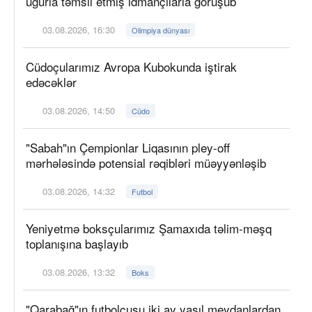
uğurla təmsil etmiş idmançılarla görüşüb
03.08.2026, 16:30
Olimpiya dünyası
Cüdoçularımız Avropa Kubokunda iştirak
edəcəklər
03.08.2026, 14:50
Cüdo
"Sabah"ın Çempionlar Liqasının pley-off
mərhələsində potensial rəqibləri müəyyənləşib
03.08.2026, 14:32
Futbol
Yeniyetmə boksçularımız Şamaxıda təlim-məşq
toplanışına başlayıb
03.08.2026, 13:32
Boks
"Qarabağ"ın futbolçusu iki ay yaşıl meydanlardan