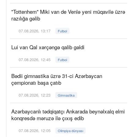
"Tottenhem" Miki van de Venlə yeni müqavilə üzrə
razılığa gəlib
07.08.2026, 13:17
Futbol
Lui van Qal xərçəngə qalib gəldi
07.08.2026, 12:45
Futbol
Bədii gimnastika üzrə 31-ci Azərbaycan
çempionatı başa çatıb
07.08.2026, 12:23
Gimnastika
Azərbaycanlı tədqiqatçı Ankarada beynəlxalq elmi
konqresdə məruzə ilə çıxış edib
07.08.2026, 12:05
Olimpiya dünyası