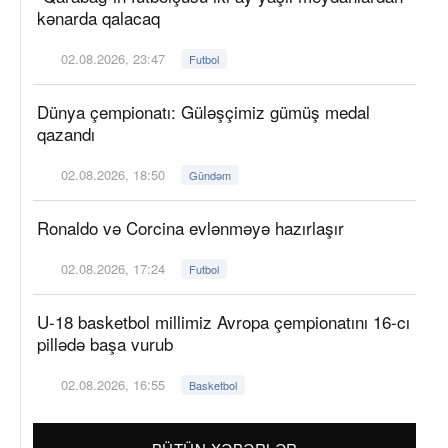
kənarda qalacaq
02.08.2026, 23:47
Futbol
Dünya çempionatı: Güləşçimiz gümüş medal
qazandı
02.08.2026, 18:50
Gündəm
Ronaldo və Corcina evlənməyə hazırlaşır
02.08.2026, 17:24
Futbol
U-18 basketbol millimiz Avropa çempionatını 16-cı
pillədə başa vurub
02.08.2026, 16:55
Basketbol