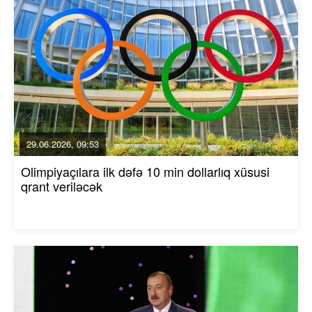
29.06.2026, 09:53
Olimpiyaçılara ilk dəfə 10 min dollarlıq xüsusi
qrant veriləcək