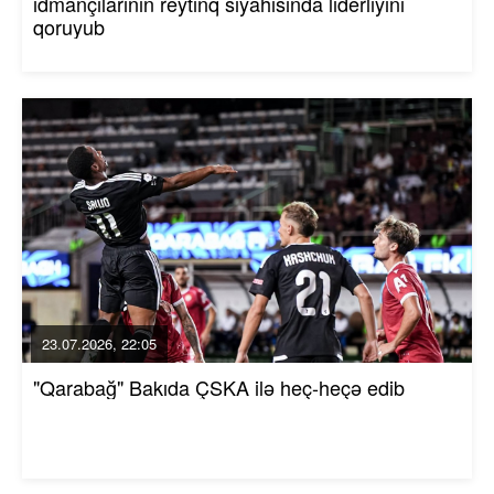
idmançılarının reytinq siyahısında liderliyini
qoruyub
23.07.2026, 22:05
"Qarabağ" Bakıda ÇSKA ilə heç-heçə edib