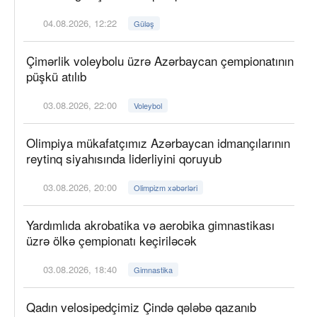
04.08.2026, 12:22
Güləş
Çimərlik voleybolu üzrə Azərbaycan çempionatının
püşkü atılıb
03.08.2026, 22:00
Voleybol
Olimpiya mükafatçımız Azərbaycan idmançılarının
reytinq siyahısında liderliyini qoruyub
03.08.2026, 20:00
Olimpizm xəbərləri
Yardımlıda akrobatika və aerobika gimnastikası
üzrə ölkə çempionatı keçiriləcək
03.08.2026, 18:40
Gimnastika
Qadın velosipedçimiz Çində qələbə qazanıb