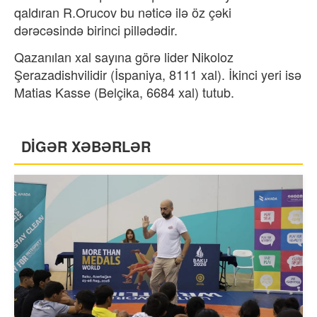
qaldıran R.Orucov bu nəticə ilə öz çəki
dərəcəsində birinci pillədədir.
Qazanılan xal sayına görə lider Nikoloz
Şerazadishvilidir (İspaniya, 8111 xal). İkinci yeri isə
Matias Kasse (Belçika, 6684 xal) tutub.
DİGƏR XƏBƏRLƏR