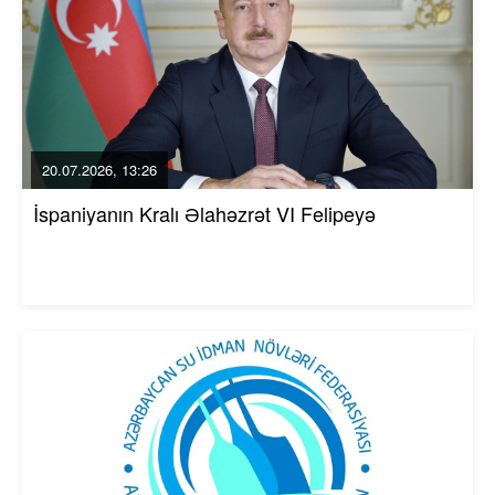
20.07.2026, 13:26
İspaniyanın Kralı Əlahəzrət VI Felipeyə