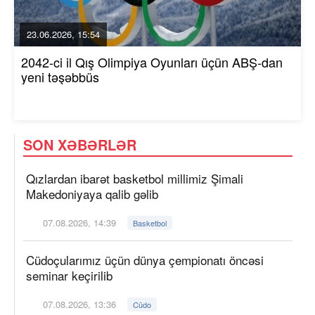
23.06.2026, 15:54
2042-ci il Qış Olimpiya Oyunları üçün ABŞ-dan
yeni təşəbbüs
SON XƏBƏRLƏR
Qızlardan ibarət basketbol millimiz Şimali
Makedoniyaya qalib gəlib
07.08.2026, 14:39
Basketbol
Cüdoçularımız üçün dünya çempionatı öncəsi
seminar keçirilib
07.08.2026, 13:36
Cüdo