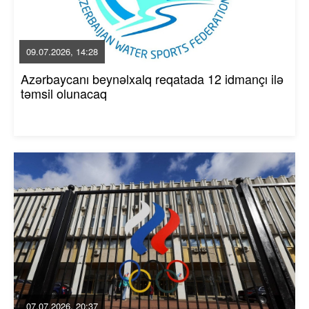
09.07.2026, 14:28
Azərbaycanı beynəlxalq reqatada 12 idmançı ilə
təmsil olunacaq
07.07.2026, 20:37