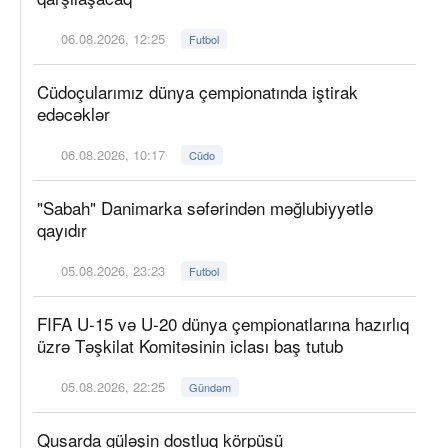
06.08.2026, 12:25
Futbol
Cüdoçularımız dünya çempionatında iştirak
edəcəklər
06.08.2026, 10:17
Cüdo
"Sabah" Danimarka səfərindən məğlubiyyətlə
qayıdır
05.08.2026, 23:23
Futbol
FIFA U-15 və U-20 dünya çempionatlarına hazırlıq
üzrə Təşkilat Komitəsinin iclası baş tutub
05.08.2026, 22:25
Gündəm
Qusarda güləşin dostluq körpüsü