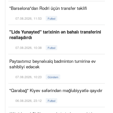
"Barselona"dan Rodri üçün transfer təklifi
07.08.2026, 11:53
Futbol
"Lids Yunayted" tarixinin ən bahalı transferini
reallaşdırdı
07.08.2026, 10:38
Futbol
Paytaxtımız beynəlxalq badminton turnirinə ev
sahibliyi edəcək
07.08.2026, 10:23
Gündəm
"Qarabağ" Kiyev səfərindən məğlubiyyətlə qayıdır
06.08.2026, 23:12
Futbol