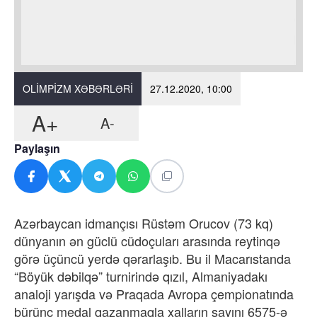
OLIMPIZM XƏBƏRLƏRI
27.12.2020, 10:00
A+
A-
Paylaşın
Azərbaycan idmançısı Rüstəm Orucov (73 kq)
dünyanın ən güclü cüdoçuları arasında reytinqə
görə üçüncü yerdə qərarlaşıb. Bu il Macarıstanda
“Böyük dəbilqə” turnirində qızıl, Almaniyadakı
analoji yarışda və Praqada Avropa çempionatında
bürünc medal qazanmaqla xalların sayını 6575-ə