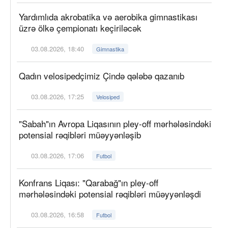
Yardımlıda akrobatika və aerobika gimnastikası
üzrə ölkə çempionatı keçiriləcək
03.08.2026, 18:40
Gimnastika
Qadın velosipedçimiz Çində qələbə qazanıb
03.08.2026, 17:25
Velosiped
"Sabah"ın Avropa Liqasının pley-off mərhələsindəki
potensial rəqibləri müəyyənləşib
03.08.2026, 17:06
Futbol
Konfrans Liqası: "Qarabağ"ın pley-off
mərhələsindəki potensial rəqibləri müəyyənləşdi
03.08.2026, 16:58
Futbol