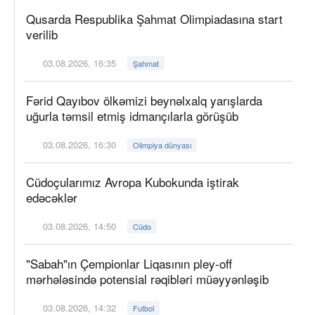
Qusarda Respublika Şahmat Olimpiadasına start
verilib
03.08.2026, 16:35
Şahmat
Fərid Qayıbov ölkəmizi beynəlxalq yarışlarda
uğurla təmsil etmiş idmançılarla görüşüb
03.08.2026, 16:30
Olimpiya dünyası
Cüdoçularımız Avropa Kubokunda iştirak
edəcəklər
03.08.2026, 14:50
Cüdo
"Sabah"ın Çempionlar Liqasının pley-off
mərhələsində potensial rəqibləri müəyyənləşib
03.08.2026, 14:32
Futbol