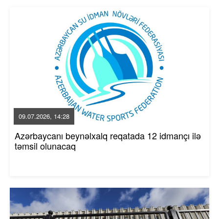
09.07.2026, 14:28
Azərbaycanı beynəlxalq reqatada 12 idmançı ilə
təmsil olunacaq