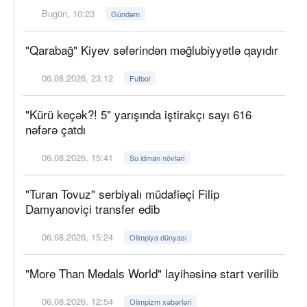
Bugün, 10:23
Gündəm
"Qarabağ" Kiyev səfərindən məğlubiyyətlə qayıdır
06.08.2026, 23:12
Futbol
"Kürü keçək?! 5" yarışında iştirakçı sayı 616
nəfərə çatdı
06.08.2026, 15:41
Su idman növləri
"Turan Tovuz" serbiyalı müdafiəçi Filip
Damyanoviçi transfer edib
06.08.2026, 15:24
Olimpiya dünyası
"More Than Medals World" layihəsinə start verilib
06.08.2026, 12:54
Olimpizm xəbərləri