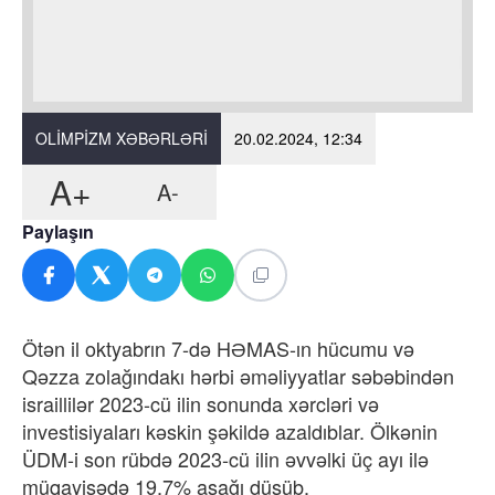
OLIMPIZM XƏBƏRLƏRI
20.02.2024, 12:34
A+
A-
Paylaşın
Ötən il oktyabrın 7-də HƏMAS-ın hücumu və
Qəzza zolağındakı hərbi əməliyyatlar səbəbindən
israillilər 2023-cü ilin sonunda xərcləri və
investisiyaları kəskin şəkildə azaldıblar. Ölkənin
ÜDM-i son rübdə 2023-cü ilin əvvəlki üç ayı ilə
müqayisədə 19,7% aşağı düşüb.