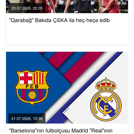
23.07.2026, 22:05
"Qarabağ" Bakıda ÇSKA ilə heç-heçə edib
21.07.2026, 15:36
"Barselona"nın futbolçusu Madrid "Real"ının