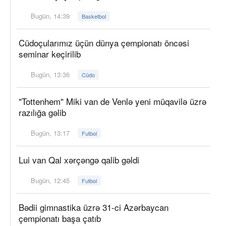
Bugün, 14:39
Basketbol
Cüdoçularımız üçün dünya çempionatı öncəsi
seminar keçirilib
Bugün, 13:36
Cüdo
"Tottenhem" Miki van de Venlə yeni müqavilə üzrə
razılığa gəlib
Bugün, 13:17
Futbol
Lui van Qal xərçəngə qalib gəldi
Bugün, 12:45
Futbol
Bədii gimnastika üzrə 31-ci Azərbaycan
çempionatı başa çatıb