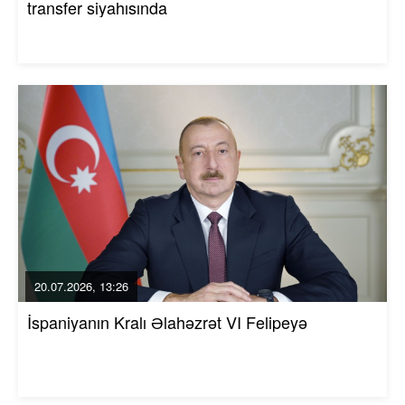
transfer siyahısında
20.07.2026, 13:26
İspaniyanın Kralı Əlahəzrət VI Felipeyə