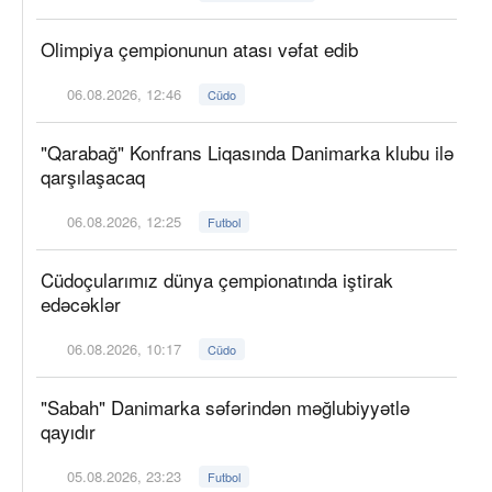
Olimpiya çempionunun atası vəfat edib
06.08.2026, 12:46
Cüdo
"Qarabağ" Konfrans Liqasında Danimarka klubu ilə
qarşılaşacaq
06.08.2026, 12:25
Futbol
Cüdoçularımız dünya çempionatında iştirak
edəcəklər
06.08.2026, 10:17
Cüdo
"Sabah" Danimarka səfərindən məğlubiyyətlə
qayıdır
05.08.2026, 23:23
Futbol