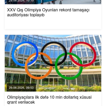
29.06.2026, 10:10
XXV Qış Olimpiya Oyunları rekord tamaşaçı
auditoriyası toplayıb
29.06.2026, 09:53
Olimpiyaçılara ilk dəfə 10 min dollarlıq xüsusi
qrant veriləcək