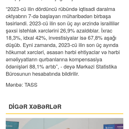
“2023-cü ilin dördüncü rübündə iqtisadi daralma
oktyabrın 7-də başlayan müharibədən birbaşa
təsirləndi. 2023-cü ilin son üç ayı ərzində israillilər
şəxsi istehlak xərclərini 26,9% azaldıblar. İxrac
18,3%, idxal 42%, investisiyalar isə 67,8% aşağı
düşüb. Eyni zamanda, 2023-cü ilin son üç ayında
hökumət xərcləri, əsasən hərbi ehtiyaclar və hərbi
əməliyyatların qurbanlarına kompensasiya
ödənişləri 88,1% artıb”, - deyə Mərkəzi Statistika
Bürosunun hesabatında bildirilir.
Mənbə: TASS
DİGƏR XƏBƏRLƏR