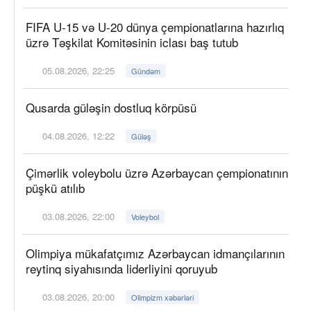
FIFA U-15 və U-20 dünya çempionatlarına hazırlıq
üzrə Təşkilat Komitəsinin iclası baş tutub
05.08.2026, 22:25
Gündəm
Qusarda güləşin dostluq körpüsü
04.08.2026, 12:22
Güləş
Çimərlik voleybolu üzrə Azərbaycan çempionatının
püşkü atılıb
03.08.2026, 22:00
Voleybol
Olimpiya mükafatçımız Azərbaycan idmançılarının
reytinq siyahısında liderliyini qoruyub
03.08.2026, 20:00
Olimpizm xəbərləri