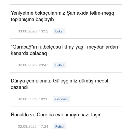
Yeniyetmə boksçularımız Şamaxıda təlim-məşq
toplanışına başlayıb
03.08.2026, 13:32
Boks
"Qarabağ"ın futbolçusu iki ay yaşıl meydanlardan
kənarda qalacaq
02.08.2026, 23:47
Futbol
Dünya çempionatı: Güləşçimiz gümüş medal
qazandı
02.08.2026, 18:50
Gündəm
Ronaldo və Corcina evlənməyə hazırlaşır
02.08.2026, 17:24
Futbol