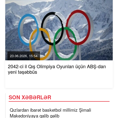
23.06.2026, 15:54
2042-ci il Qış Olimpiya Oyunları üçün ABŞ-dan
yeni təşəbbüs
SON XƏBƏRLƏR
Qızlardan ibarət basketbol millimiz Şimali
Makedoniyaya qalib gəlib