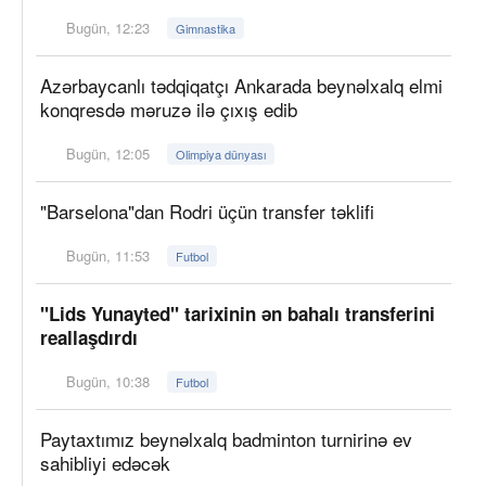
Bugün, 12:23
Gimnastika
Azərbaycanlı tədqiqatçı Ankarada beynəlxalq elmi
konqresdə məruzə ilə çıxış edib
Bugün, 12:05
Olimpiya dünyası
"Barselona"dan Rodri üçün transfer təklifi
Bugün, 11:53
Futbol
"Lids Yunayted" tarixinin ən bahalı transferini
reallaşdırdı
Bugün, 10:38
Futbol
Paytaxtımız beynəlxalq badminton turnirinə ev
sahibliyi edəcək