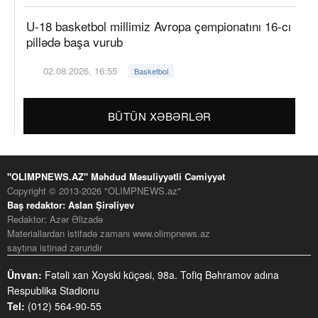
U-18 basketbol millimiz Avropa çempionatını 16-cı
pillədə başa vurub
02.08.2026, 16:55
Basketbol
BÜTÜN XƏBƏRLƏR
"OLIMPNEWS.AZ" Məhdud Məsuliyyətli Cəmiyyət
Copyright © 2013-2026 "OLIMPNEWS.az"
Baş redaktor: Aslan Şirəliyev
Redaktor: Azər Əlizadə
Materiallardan istifadə zamanı www.olimpnews.az
saytına istinad zəruridir
Ünvan:
Fətəli xan Xoyski küçəsi, 98a. Tofiq Bəhramov adına
Respublika Stadionu
Tel:
(012) 564-90-55