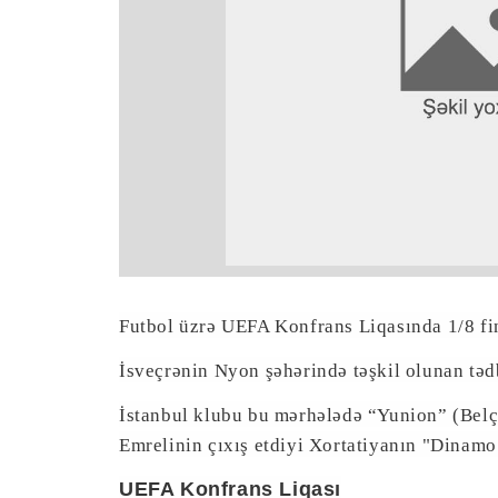
Futbol üzrə UEFA Konfrans Liqasında 1/8 fin
İsveçrənin Nyon şəhərində təşkil olunan təd
İstanbul klubu bu mərhələdə “Yunion” (Belçi
Emrelinin çıxış etdiyi Xortatiyanın "Dinam
UEFA Konfrans Liqası