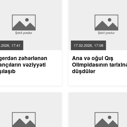
.2026, 17:41
17.02.2026, 17:08
gerdən zəhərlənən
Ana və oğul Qış
nçıların vəziyyəti
Olimpidasının tarixin
ılaşıb
düşdülər