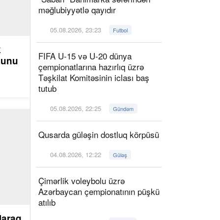
məğlubiyyətlə qayıdır
05.08.2026, 23:23
Futbol
k
FIFA U-15 və U-20 dünya
ğunu
çempionatlarına hazırlıq üzrə
Təşkilat Komitəsinin iclası baş
tutub
05.08.2026, 22:25
Gündəm
Qusarda güləşin dostluq körpüsü
04.08.2026, 12:22
Güləş
Çimərlik voleybolu üzrə
Azərbaycan çempionatının püşkü
atılıb
laraq