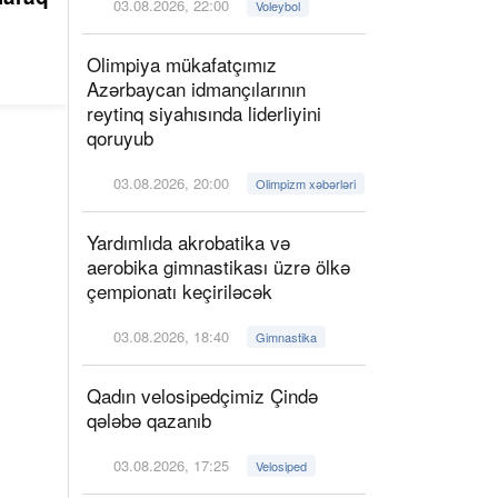
03.08.2026, 22:00
Voleybol
Olimpiya mükafatçımız
Azərbaycan idmançılarının
reytinq siyahısında liderliyini
qoruyub
03.08.2026, 20:00
Olimpizm xəbərləri
Yardımlıda akrobatika və
aerobika gimnastikası üzrə ölkə
çempionatı keçiriləcək
03.08.2026, 18:40
Gimnastika
Qadın velosipedçimiz Çində
qələbə qazanıb
03.08.2026, 17:25
Velosiped