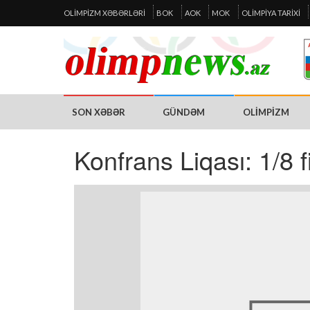
OLIMPIZM XƏBƏRLƏRI
BOK
AOK
MOK
OLIMPIYA TARIXI
SON XƏBƏR
GÜNDƏM
OLIMPIZM
Konfrans Liqası: 1/8 f