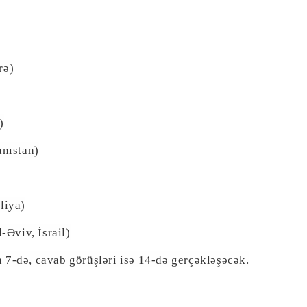
rə)
)
nıstan)
liya)
Əviv, İsrail)
 7-də, cavab görüşləri isə 14-də gerçəkləşəcək.