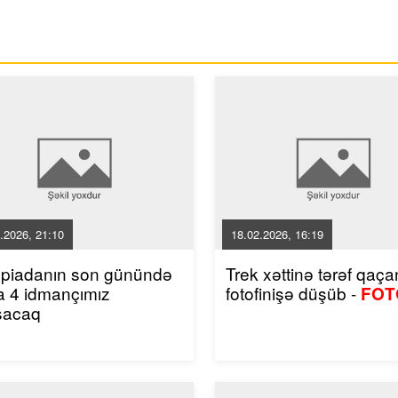
.2026, 21:10
18.02.2026, 16:19
mpiadanın son günündə
Trek xəttinə tərəf qaçan
a 4 idmançımız
fotofinişə düşüb -
FOT
şacaq