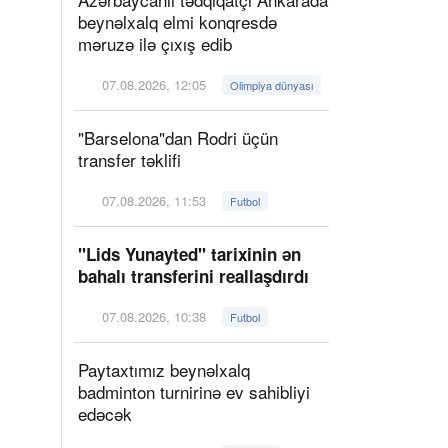
beynəlxalq elmi konqresdə
məruzə ilə çıxış edib
07.08.2026, 12:05
Olimpiya dünyası
"Barselona"dan Rodri üçün
transfer təklifi
07.08.2026, 11:53
Futbol
"Lids Yunayted" tarixinin ən
bahalı transferini reallaşdırdı
07.08.2026, 10:38
Futbol
Paytaxtımız beynəlxalq
badminton turnirinə ev sahibliyi
edəcək