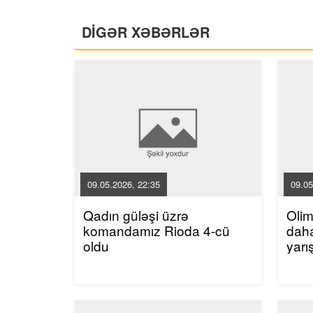
DİGƏR XƏBƏRLƏR
09.05.2026, 22:35
09.05
Qadın güləşi üzrə
Oli
komandamız Rioda 4-cü
dah
oldu
yarı