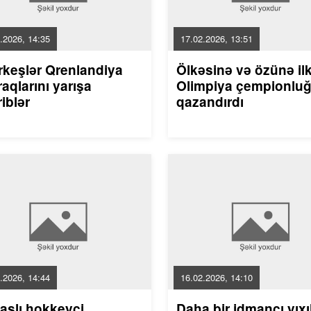
.2026, 14:35
17.02.2026, 13:51
rkeşlər Qrenlandiya
Ölkəsinə və özünə il
aqlarını yarışa
Olimpiya çempionlu
riblər
qazandırdı
.2026, 14:44
16.02.2026, 14:10
aşlı hokkeyçi
Daha bir idmançı yıxı