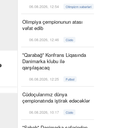
06.08.2026, 12:54
Olimpizm xəbərləri
Olimpiya çempionunun atası
vəfat edib
06.08.2026, 12:46
Cüdo
"Qarabağ" Konfrans Liqasında
Danimarka klubu ilə
ə
qarşılaşacaq
06.08.2026, 12:25
Futbol
Cüdoçularımız dünya
çempionatında iştirak edəcəklər
06.08.2026, 10:17
Cüdo
"Sabah" Danimarka səfərindən