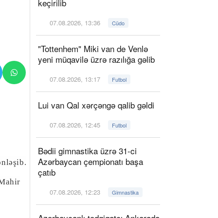
keçirilib
07.08.2026, 13:36
Cüdo
"Tottenhem" Miki van de Venlə
yeni müqavilə üzrə razılığa gəlib
07.08.2026, 13:17
Futbol
Lui van Qal xərçəngə qalib gəldi
07.08.2026, 12:45
Futbol
Bədii gimnastika üzrə 31-ci
Azərbaycan çempionatı başa
nləşib.
çatıb
 Mahir
07.08.2026, 12:23
Gimnastika
Azərbaycanlı tədqiqatçı Ankarada