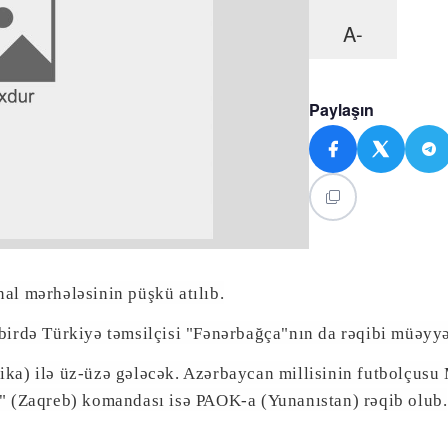
A-
Paylaşın
al mərhələsinin püşkü atılıb.
birdə Türkiyə təmsilçisi "Fənərbağça"nın da rəqibi müəyyə
ka) ilə üz-üzə gələcək. Azərbaycan millisinin futbolçusu
o" (Zaqreb) komandası isə PAOK-a (Yunanıstan) rəqib olub.