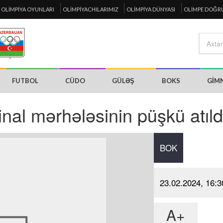
OLIMPIYA OYUNLARI
OLIMPIYACHILARIMIZ
OLIMPIYA DÜNYASI
OLIMPE DOĞR
FUTBOL
CÜDO
GÜLƏŞ
BOKS
GIM
inal mərhələsinin püşkü atıld
BOK
23.02.2024, 16:3
A+