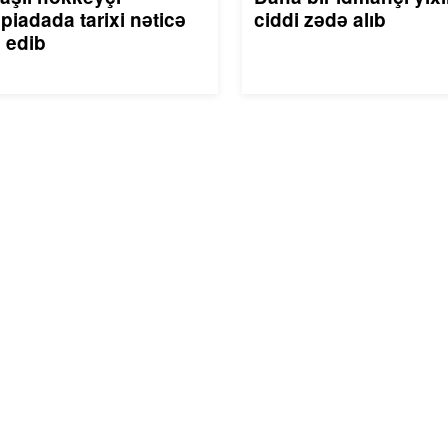
piadada tarixi nəticə
ciddi zədə alıb
 edib