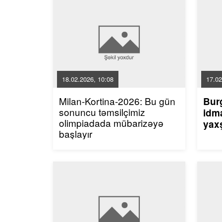
18.02.2026, 10:08
17.02
Milan-Kortina-2026: Bu gün
Bur
sonuncu təmsilçimiz
idma
olimpiadada mübarizəyə
yaxş
başlayır