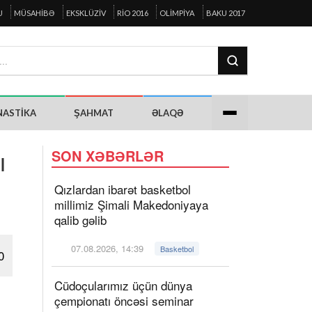
U
MÜSAHIBƏ
EKSKLÜZIV
RIO 2016
OLIMPIYA
BAKU 2017
NASTIKA
ŞAHMAT
ƏLAQƏ
ı
SON XƏBƏRLƏR
Qızlardan ibarət basketbol
millimiz Şimali Makedoniyaya
qalib gəlib
07.08.2026, 14:39
Basketbol
0
Cüdoçularımız üçün dünya
çempionatı öncəsi seminar