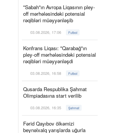
"Sabah"ın Avropa Liqasının pley-
off mərhələsindəki potensial
rəqibləri müəyyənləşib
03.08.2026, 17:06
Futbol
Konfrans Liqası: "Qarabağ"ın
pley-off mərhələsindəki potensial
rəqibləri müəyyənləşdi
03.08.2026, 16:58
Futbol
Qusarda Respublika Şahmat
Olimpiadasına start verilib
03.08.2026, 16:35
Şahmat
Fərid Qayıbov ölkəmizi
beynəlxalq yarışlarda uğurla