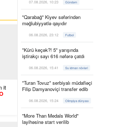
07.08.2026, 10:23
Gündəm
"Qarabağ" Kiyev səfərindən
məğlubiyyətlə qayıdır
06.08.2026, 23:12
Futbol
"Kürü keçək?! 5" yarışında
iştirakçı sayı 616 nəfərə çatdı
06.08.2026, 15:41
Su idman növləri
"Turan Tovuz" serbiyalı müdafiəçi
 it
Filip Damyanoviçi transfer edib
O
06.08.2026, 15:24
Olimpiya dünyası
"More Than Medals World"
layihəsinə start verilib