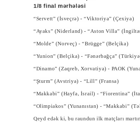
1/8 final mərhələsi
“Servett” (İsveçrə) - “Viktoriya” (Çexiya)
“Ayaks” (Niderland) - “Aston Villa” (İngiltə
“Molde” (Norveç) - “Brügge” (Belçika)
“Yunion” (Belçika) - “Fənərbağça” (Türkiyə
“Dinamo” (Zaqreb, Xorvatiya) - PAOK (Yuna
“Şturm” (Avstriya) - “Lill” (Fransa)
“Makkabi” (Hayfa, İsrail) - “Fiorentina” (İta
“Olimpiakos” (Yunanıstan) - “Makkabi” (Təl-
Qeyd edək ki, bu raundun ilk matçları martın