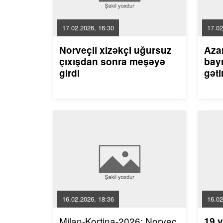
17.02.2026, 16:30
17.02
Norveçli xizəkçi uğursuz
Aza
çıxışdan sonra meşəyə
bayr
girdi
gəti
16.02.2026, 18:36
16.02
Milan-Kortina-2026: Norveç
19 y