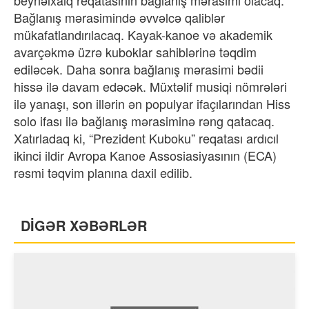
Bağlanış mərasimində əvvəlcə qaliblər
mükafatlandırılacaq. Kayak-kanoe və akademik
avarçəkmə üzrə kuboklar sahiblərinə təqdim
ediləcək. Daha sonra bağlanış mərasimi bədii
hissə ilə davam edəcək. Müxtəlif musiqi nömrələri
ilə yanaşı, son illərin ən populyar ifaçılarından Hiss
solo ifası ilə bağlanış mərasiminə rəng qatacaq.
Xatırladaq ki, “Prezident Kuboku” reqatası ardıcıl
ikinci ildir Avropa Kanoe Assosiasiyasının (ECA)
rəsmi təqvim planına daxil edilib.
DİGƏR XƏBƏRLƏR