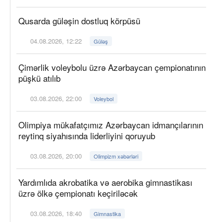
Qusarda güləşin dostluq körpüsü
04.08.2026, 12:22
Güləş
Çimərlik voleybolu üzrə Azərbaycan çempionatının
püşkü atılıb
03.08.2026, 22:00
Voleybol
Olimpiya mükafatçımız Azərbaycan idmançılarının
reytinq siyahısında liderliyini qoruyub
03.08.2026, 20:00
Olimpizm xəbərləri
Yardımlıda akrobatika və aerobika gimnastikası
üzrə ölkə çempionatı keçiriləcək
03.08.2026, 18:40
Gimnastika