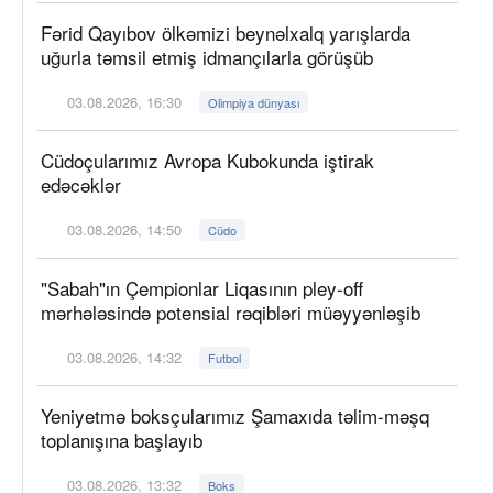
Fərid Qayıbov ölkəmizi beynəlxalq yarışlarda
uğurla təmsil etmiş idmançılarla görüşüb
03.08.2026, 16:30
Olimpiya dünyası
Cüdoçularımız Avropa Kubokunda iştirak
edəcəklər
03.08.2026, 14:50
Cüdo
"Sabah"ın Çempionlar Liqasının pley-off
mərhələsində potensial rəqibləri müəyyənləşib
03.08.2026, 14:32
Futbol
Yeniyetmə boksçularımız Şamaxıda təlim-məşq
toplanışına başlayıb
03.08.2026, 13:32
Boks