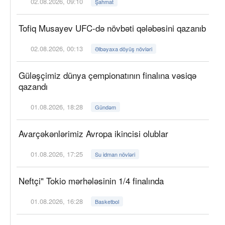
02.08.2026, 09:10
Şahmat
Tofiq Musayev UFC-də növbəti qələbəsini qazanıb
02.08.2026, 00:13
Əlbəyaxa döyüş növləri
Güləşçimiz dünya çempionatının finalına vəsiqə
qazandı
01.08.2026, 18:28
Gündəm
Avarçəkənlərimiz Avropa ikincisi olublar
01.08.2026, 17:25
Su idman növləri
Neftçi" Tokio mərhələsinin 1/4 finalında
01.08.2026, 16:28
Basketbol