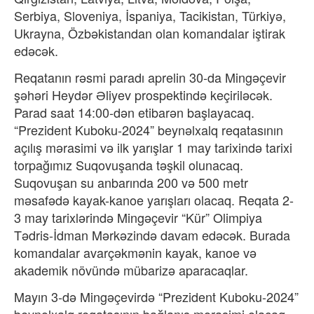
Serbiya, Sloveniya, İspaniya, Tacikistan, Türkiyə,
Ukrayna, Özbəkistandan olan komandalar iştirak
edəcək.
Reqatanın rəsmi paradı aprelin 30-da Mingəçevir
şəhəri Heydər Əliyev prospektində keçiriləcək.
Parad saat 14:00-dən etibarən başlayacaq.
“Prezident Kuboku-2024” beynəlxalq reqatasının
açılış mərasimi və ilk yarışlar 1 may tarixində tarixi
torpağımız Suqovuşanda təşkil olunacaq.
Suqovuşan su anbarında 200 və 500 metr
məsafədə kayak-kanoe yarışları olacaq. Reqata 2-
3 may tarixlərində Mingəçevir “Kür” Olimpiya
Tədris-İdman Mərkəzində davam edəcək. Burada
komandalar avarçəkmənin kayak, kanoe və
akademik növündə mübarizə aparacaqlar.
Mayın 3-də Mingəçevirdə “Prezident Kuboku-2024”
beynəlxalq reqatasının bağlanış mərasimi olacaq.