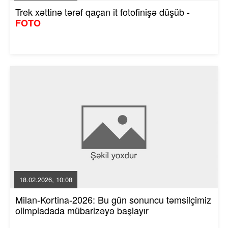
Trek xəttinə tərəf qaçan it fotofinişə düşüb -
FOTO
18.02.2026, 10:08
Milan-Kortina-2026: Bu gün sonuncu təmsilçimiz
olimpiadada mübarizəyə başlayır