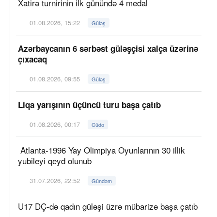
Xatirə turnirinin ilk günündə 4 medal
01.08.2026, 15:22
Güləş
Azərbaycanın 6 sərbəst güləşçisi xalça üzərinə
çıxacaq
01.08.2026, 09:55
Güləş
Liqa yarışının üçüncü turu başa çatıb
01.08.2026, 00:17
Cüdo
Atlanta-1996 Yay Olimpiya Oyunlarının 30 illik
yubileyi qeyd olunub
31.07.2026, 22:52
Gündəm
U17 DÇ-də qadın güləşi üzrə mübarizə başa çatıb