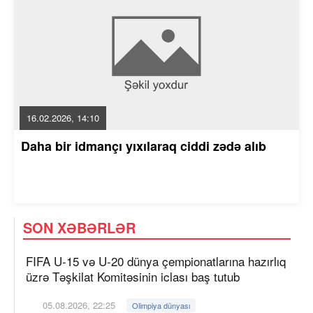
16.02.2026, 14:10
Daha bir idmançı yıxılaraq ciddi zədə alıb
SON XƏBƏRLƏR
FIFA U-15 və U-20 dünya çempionatlarına hazırlıq
üzrə Təşkilat Komitəsinin iclası baş tutub
05.08.2026, 22:25
Olimpiya dünyası