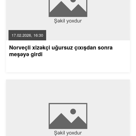
17.02.2026, 16:30
Norveçli xizəkçi uğursuz çıxışdan sonra
meşəyə girdi