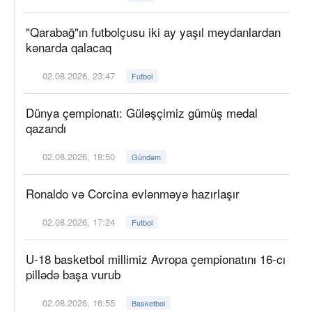
"Qarabağ"ın futbolçusu iki ay yaşıl meydanlardan
kənarda qalacaq
02.08.2026, 23:47
Futbol
Dünya çempionatı: Güləşçimiz gümüş medal
qazandı
02.08.2026, 18:50
Gündəm
Ronaldo və Corcina evlənməyə hazırlaşır
02.08.2026, 17:24
Futbol
U-18 basketbol millimiz Avropa çempionatını 16-cı
pillədə başa vurub
02.08.2026, 16:55
Basketbol