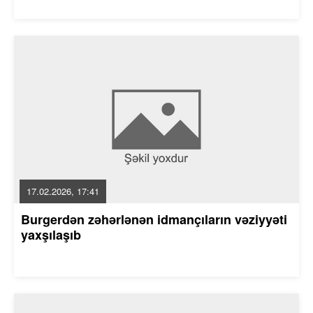
17.02.2026, 17:41
Burgerdən zəhərlənən idmançıların vəziyyəti
yaxşılaşıb