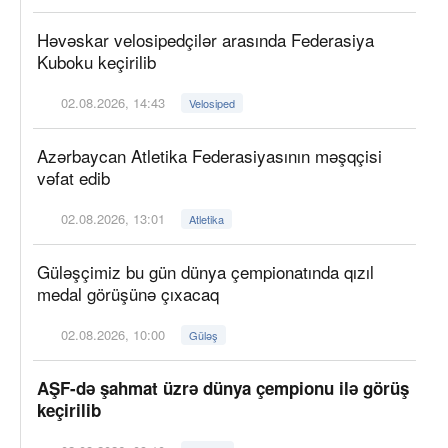
Həvəskar velosipedçilər arasında Federasiya
Kuboku keçirilib
02.08.2026, 14:43
Velosiped
Azərbaycan Atletika Federasiyasının məşqçisi
vəfat edib
02.08.2026, 13:01
Atletika
Güləşçimiz bu gün dünya çempionatında qızıl
medal görüşünə çıxacaq
02.08.2026, 10:00
Güləş
AŞF-də şahmat üzrə dünya çempionu ilə görüş
keçirilib