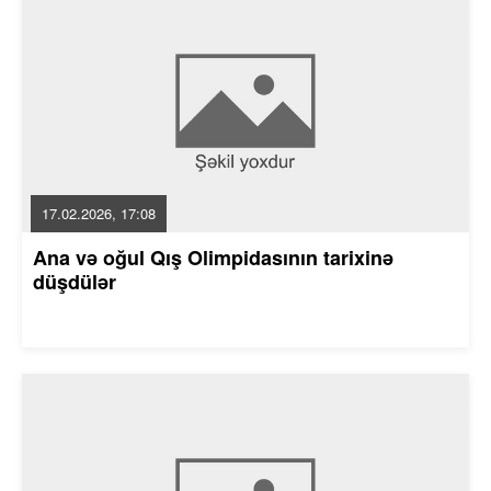
17.02.2026, 17:08
Ana və oğul Qış Olimpidasının tarixinə
düşdülər