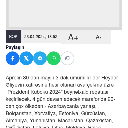
A+
A-
BOK
23.04.2024, 13:52
Paylaşın
Aprelin 30-dan mayın 3-dək ümumilli lider Heydər
Əliyevin xatirəsinə həsr olunan avarçəkmə üzrə
“Prezident Kuboku 2024” beynəlxalq reqatası
keçiriləcək. 4 gün davam edəcək marafonda 20-
dən çox ölkədən - Azərbaycanla yanaşı,
Bolqarıstan, Xorvatiya, Estoniya, Gürcüstan,
Almaniya, Yunanıstan, Macarıstan, Qazaxıstan,
Qırğızıstan, Latviya, Litva, Moldova, Polşa,