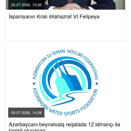
20.07.2026, 13:26
İspaniyanın Kralı Əlahəzrət VI Felipeyə
09.07.2026, 14:28
Azərbaycanı beynəlxalq reqatada 12 idmançı ilə
təmsil olunacaq