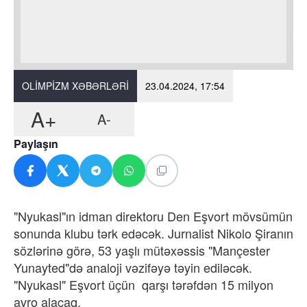
OLIMPIZM XƏBƏRLƏRI
23.04.2024, 17:54
A+
A-
Paylaşın
"Nyukasl"ın idman direktoru Den Eşvort mövsümün
sonunda klubu tərk edəcək. Jurnalist Nikolo Şiranın
sözlərinə görə, 53 yaşlı mütəxəssis "Mançester
Yunayted"də analoji vəzifəyə təyin ediləcək.
"Nyukasl" Eşvort üçün qarşı tərəfdən 15 milyon
avro alacaq.