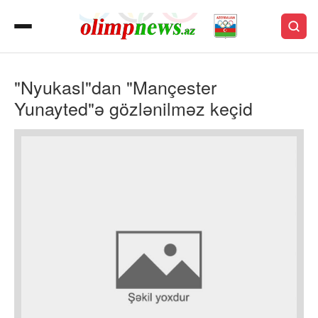
"Nyukasl"dan "Mançester
Yunayted"ə gözlənilməz keçid