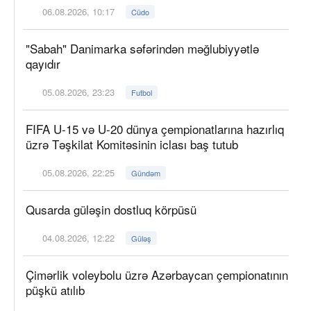
06.08.2026, 10:17
Cüdo
"Sabah" Danimarka səfərindən məğlubiyyətlə
qayıdır
05.08.2026, 23:23
Futbol
FIFA U-15 və U-20 dünya çempionatlarına hazırlıq
üzrə Təşkilat Komitəsinin iclası baş tutub
05.08.2026, 22:25
Gündəm
Qusarda güləşin dostluq körpüsü
04.08.2026, 12:22
Güləş
Çimərlik voleybolu üzrə Azərbaycan çempionatının
püşkü atılıb