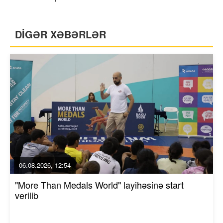
DİGƏR XƏBƏRLƏR
06.08.2026, 12:54
"More Than Medals World" layihəsinə start
verilib