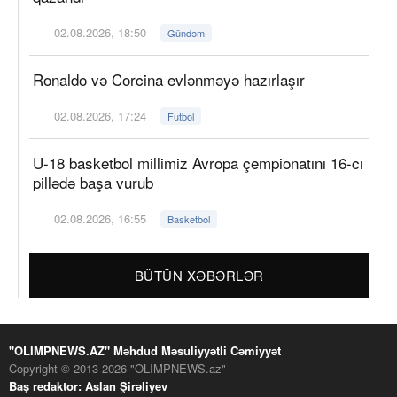
02.08.2026, 18:50
Gündəm
Ronaldo və Corcina evlənməyə hazırlaşır
02.08.2026, 17:24
Futbol
U-18 basketbol millimiz Avropa çempionatını 16-cı
pillədə başa vurub
02.08.2026, 16:55
Basketbol
BÜTÜN XƏBƏRLƏR
"OLIMPNEWS.AZ" Məhdud Məsuliyyətli Cəmiyyət
Copyright © 2013-2026 "OLIMPNEWS.az"
Baş redaktor: Aslan Şirəliyev