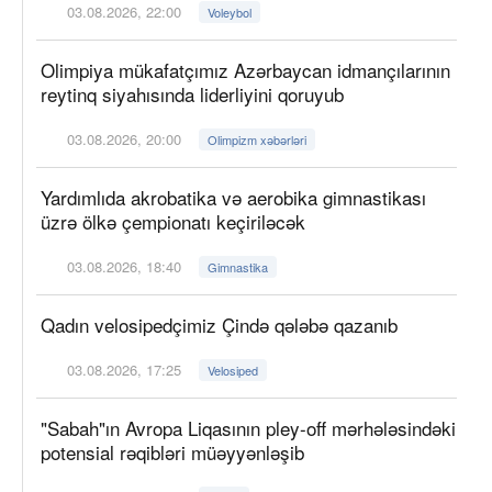
03.08.2026, 22:00
Voleybol
Olimpiya mükafatçımız Azərbaycan idmançılarının
reytinq siyahısında liderliyini qoruyub
03.08.2026, 20:00
Olimpizm xəbərləri
Yardımlıda akrobatika və aerobika gimnastikası
üzrə ölkə çempionatı keçiriləcək
03.08.2026, 18:40
Gimnastika
Qadın velosipedçimiz Çində qələbə qazanıb
03.08.2026, 17:25
Velosiped
"Sabah"ın Avropa Liqasının pley-off mərhələsindəki
potensial rəqibləri müəyyənləşib