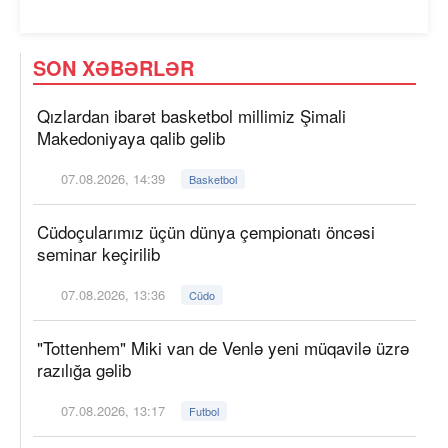
SON XƏBƏRLƏR
Qızlardan ibarət basketbol millimiz Şimali
Makedoniyaya qalib gəlib
07.08.2026, 14:39
Basketbol
Cüdoçularımız üçün dünya çempionatı öncəsi
seminar keçirilib
07.08.2026, 13:36
Cüdo
"Tottenhem" Miki van de Venlə yeni müqavilə üzrə
razılığa gəlib
07.08.2026, 13:17
Futbol