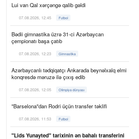
Lui van Qal xərçəngə qalib gəldi
07.08.2026, 12:45
Futbol
Bədii gimnastika üzrə 31-ci Azərbaycan
çempionatı başa çatıb
07.08.2026, 12:23
Gimnastika
Azərbaycanlı tədqiqatçı Ankarada beynəlxalq elmi
konqresdə məruzə ilə çıxış edib
07.08.2026, 12:05
Olimpiya dünyası
"Barselona"dan Rodri üçün transfer təklifi
07.08.2026, 11:53
Futbol
"Lids Yunayted" tarixinin ən bahalı transferini