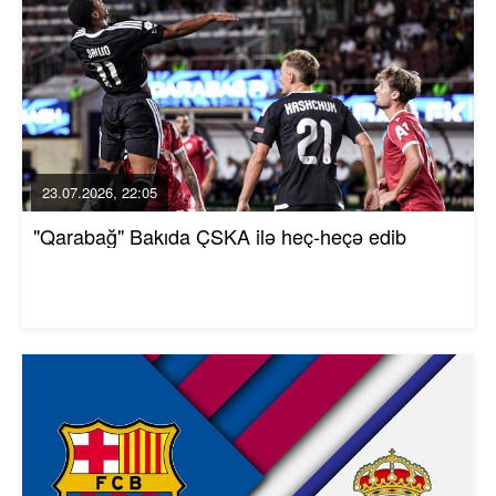
23.07.2026, 22:05
"Qarabağ" Bakıda ÇSKA ilə heç-heçə edib