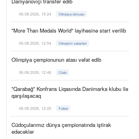
Damyanoviçi transfer edib
06.08.2026, 15:24
Olimpiya dünyası
"More Than Medals World" layihəsinə start verilib
06.08.2026, 12:54
Olimpizm xəbərləri
Olimpiya çempionunun atası vəfat edib
06.08.2026, 12:46
Cüdo
"Qarabağ" Konfrans Liqasında Danimarka klubu ilə
qarşılaşacaq
06.08.2026, 12:25
Futbol
Cüdoçularımız dünya çempionatında iştirak
edəcəklər