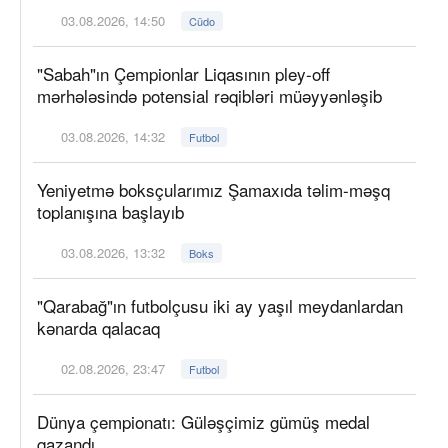
03.08.2026, 14:50
Cüdo
"Sabah"ın Çempionlar Liqasının pley-off
mərhələsində potensial rəqibləri müəyyənləşib
03.08.2026, 14:32
Futbol
Yeniyetmə boksçularımız Şamaxıda təlim-məşq
toplanışına başlayıb
03.08.2026, 13:32
Boks
"Qarabağ"ın futbolçusu iki ay yaşıl meydanlardan
kənarda qalacaq
02.08.2026, 23:47
Futbol
Dünya çempionatı: Güləşçimiz gümüş medal
qazandı