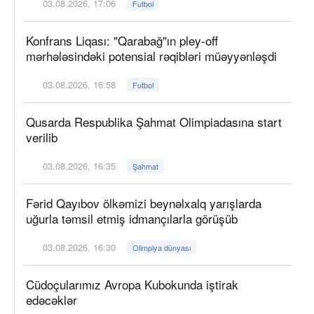
03.08.2026, 17:06
Futbol
Konfrans Liqası: "Qarabağ"ın pley-off
mərhələsindəki potensial rəqibləri müəyyənləşdi
03.08.2026, 16:58
Futbol
Qusarda Respublika Şahmat Olimpiadasına start
verilib
03.08.2026, 16:35
Şahmat
Fərid Qayıbov ölkəmizi beynəlxalq yarışlarda
uğurla təmsil etmiş idmançılarla görüşüb
03.08.2026, 16:30
Olimpiya dünyası
Cüdoçularımız Avropa Kubokunda iştirak
edəcəklər