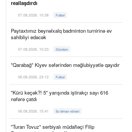
reallaşdırdı
07.08.2026, 10:38
Futbol
Paytaxtımız beynəlxalq badminton turnirinə ev
sahibliyi edəcək
07.08.2026, 10:23
Gündəm
"Qarabağ" Kiyev səfərindən məğlubiyyətlə qayıdır
06.08.2026, 23:12
Futbol
"Kürü keçək?! 5" yarışında iştirakçı sayı 616
nəfərə çatdı
06.08.2026, 15:41
Su idman növləri
"Turan Tovuz" serbiyalı müdafiəçi Filip