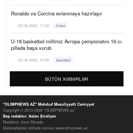
Ronaldo və Corcina evlənməyə hazırlaşır
02.08.2026, 17:24
Futbol
U-18 basketbol millimiz Avropa çempionatını 16-cı
pillədə başa vurub
02.08.2026, 16:55
Basketbol
BÜTÜN XƏBƏRLƏR
"OLIMPNEWS.AZ" Məhdud Məsuliyyətli Cəmiyyət
Copyright © 2013-2026 "OLIMPNEWS.az"
Baş redaktor: Aslan Şirəliyev
Redaktor: Azər Əlizadə
Materiallardan istifadə zamanı www.olimpnews.az