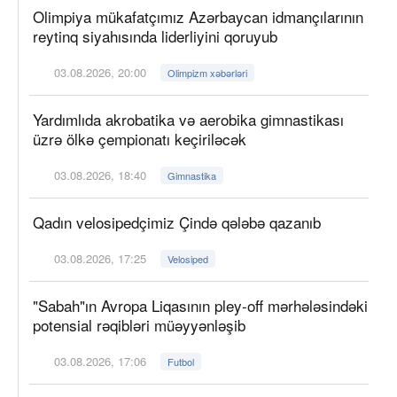
Olimpiya mükafatçımız Azərbaycan idmançılarının
reytinq siyahısında liderliyini qoruyub
03.08.2026, 20:00
Olimpizm xəbərləri
Yardımlıda akrobatika və aerobika gimnastikası
üzrə ölkə çempionatı keçiriləcək
03.08.2026, 18:40
Gimnastika
Qadın velosipedçimiz Çində qələbə qazanıb
03.08.2026, 17:25
Velosiped
"Sabah"ın Avropa Liqasının pley-off mərhələsindəki
potensial rəqibləri müəyyənləşib
03.08.2026, 17:06
Futbol