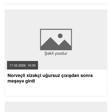
17.02.2026, 16:30
Norveçli xizəkçi uğursuz çıxışdan sonra
meşəyə girdi