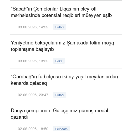
"Sabah"ın Çempionlar Liqasının pley-off
mərhələsində potensial rəqibləri müəyyənləşib
03.08.2026, 14:32
Futbol
Yeniyetmə boksçularımız Şamaxıda təlim-məşq
toplanışına başlayıb
03.08.2026, 13:32
Boks
"Qarabağ"ın futbolçusu iki ay yaşıl meydanlardan
kənarda qalacaq
02.08.2026, 23:47
Futbol
Dünya çempionatı: Güləşçimiz gümüş medal
qazandı
02.08.2026, 18:50
Gündəm