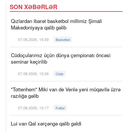
SON XƏBƏRLƏR
Qızlardan ibarət basketbol millimiz Şimali
Makedoniyaya qalib gəlib
07.08.2026, 14:39
Basketbol
Cüdoçularımız üçün dünya çempionatı öncəsi
seminar keçirilib
07.08.2026, 13:36
Cüdo
"Tottenhem" Miki van de Venlə yeni müqavilə üzrə
razılığa gəlib
07.08.2026, 13:17
Futbol
Lui van Qal xərçəngə qalib gəldi