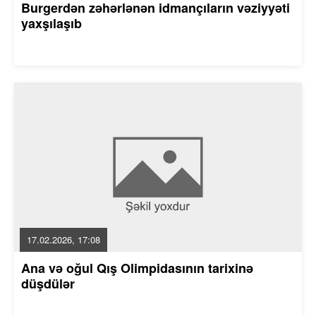
Burgerdən zəhərlənən idmançıların vəziyyəti
yaxşılaşıb
17.02.2026, 17:08
Ana və oğul Qış Olimpidasının tarixinə
düşdülər