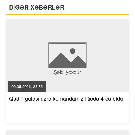
DİGƏR XƏBƏRLƏR
09.05.2026, 22:35
Qadın güləşi üzrə komandamız Rioda 4-cü oldu