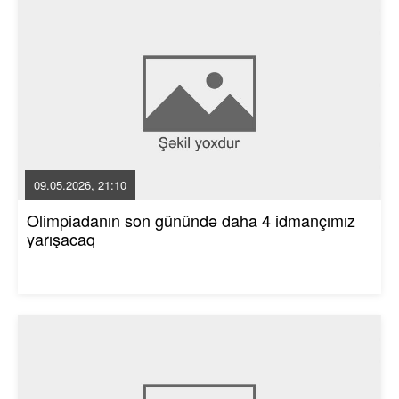
09.05.2026, 21:10
Olimpiadanın son günündə daha 4 idmançımız
yarışacaq