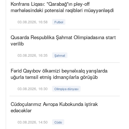
Konfrans Liqası: "Qarabağ"ın pley-off
mərhələsindəki potensial rəqibləri müəyyənləşdi
03.08.2026, 16:58
Futbol
Qusarda Respublika Şahmat Olimpiadasına start
verilib
03.08.2026, 16:35
Şahmat
Fərid Qayıbov ölkəmizi beynəlxalq yarışlarda
uğurla təmsil etmiş idmançılarla görüşüb
03.08.2026, 16:30
Olimpiya dünyası
Cüdoçularımız Avropa Kubokunda iştirak
edəcəklər
03.08.2026, 14:50
Cüdo