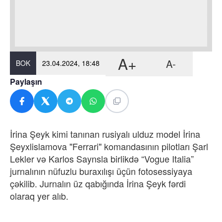
A+
A-
BOK
23.04.2024, 18:48
Paylaşın
İrina Şeyk kimi tanınan rusiyalı ulduz model İrina
Şeyxlislamova "Ferrari" komandasının pilotları Şarl
Lekler və Karlos Saynsla birlikdə “Vogue Italia”
jurnalının nüfuzlu buraxılışı üçün fotosessiyaya
çəkilib. Jurnalın üz qabığında İrina Şeyk fərdi
olaraq yer alıb.