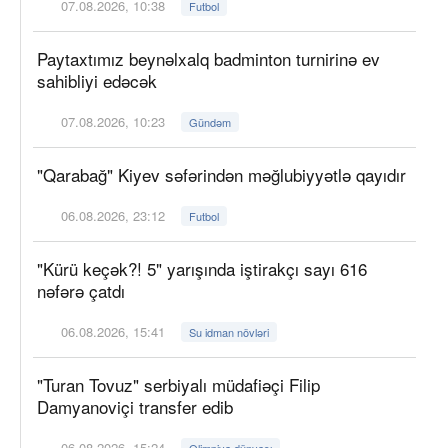
07.08.2026, 10:38
Futbol
Paytaxtımız beynəlxalq badminton turnirinə ev
sahibliyi edəcək
07.08.2026, 10:23
Gündəm
"Qarabağ" Kiyev səfərindən məğlubiyyətlə qayıdır
06.08.2026, 23:12
Futbol
"Kürü keçək?! 5" yarışında iştirakçı sayı 616
nəfərə çatdı
06.08.2026, 15:41
Su idman növləri
"Turan Tovuz" serbiyalı müdafiəçi Filip
Damyanoviçi transfer edib
06.08.2026, 15:24
Olimpiya dünyası