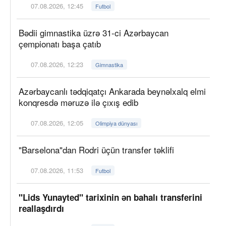
07.08.2026, 12:45
Futbol
Bədii gimnastika üzrə 31-ci Azərbaycan
çempionatı başa çatıb
07.08.2026, 12:23
Gimnastika
Azərbaycanlı tədqiqatçı Ankarada beynəlxalq elmi
konqresdə məruzə ilə çıxış edib
07.08.2026, 12:05
Olimpiya dünyası
"Barselona"dan Rodri üçün transfer təklifi
07.08.2026, 11:53
Futbol
"Lids Yunayted" tarixinin ən bahalı transferini
reallaşdırdı