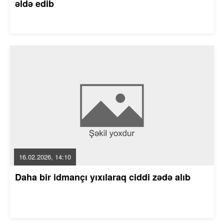
əldə edib
16.02.2026, 14:10
Daha bir idmançı yıxılaraq ciddi zədə alıb