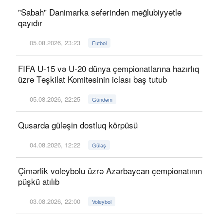
"Sabah" Danimarka səfərindən məğlubiyyətlə
qayıdır
05.08.2026, 23:23
Futbol
FIFA U-15 və U-20 dünya çempionatlarına hazırlıq
üzrə Təşkilat Komitəsinin iclası baş tutub
05.08.2026, 22:25
Gündəm
Qusarda güləşin dostluq körpüsü
04.08.2026, 12:22
Güləş
Çimərlik voleybolu üzrə Azərbaycan çempionatının
püşkü atılıb
03.08.2026, 22:00
Voleybol