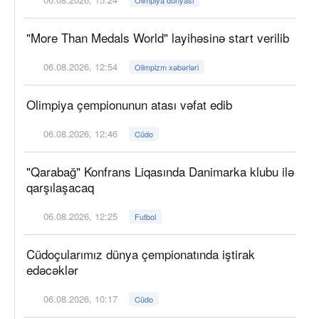
"More Than Medals World" layihəsinə start verilib
06.08.2026, 12:54
Olimpizm xəbərləri
Olimpiya çempionunun atası vəfat edib
06.08.2026, 12:46
Cüdo
"Qarabağ" Konfrans Liqasında Danimarka klubu ilə
qarşılaşacaq
06.08.2026, 12:25
Futbol
Cüdoçularımız dünya çempionatında iştirak
edəcəklər
06.08.2026, 10:17
Cüdo