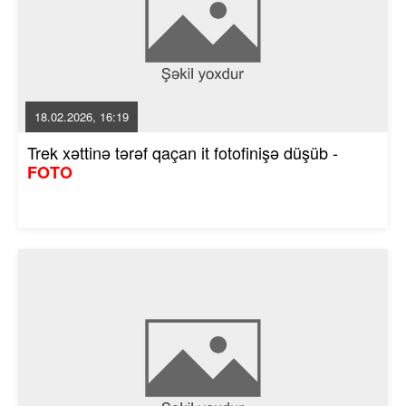
18.02.2026, 16:19
Trek xəttinə tərəf qaçan it fotofinişə düşüb -
FOTO