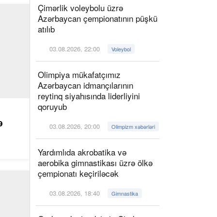
Çimərlik voleybolu üzrə
Azərbaycan çempionatının püşkü
atılıb
03.08.2026, 22:00
Voleybol
Olimpiya mükafatçımız
Azərbaycan idmançılarının
reytinq siyahısında liderliyini
qoruyub
ə
03.08.2026, 20:00
Olimpizm xəbərləri
Yardımlıda akrobatika və
aerobika gimnastikası üzrə ölkə
çempionatı keçiriləcək
03.08.2026, 18:40
Gimnastika