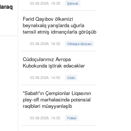
03.08.2026, 16:35
Şahmat
laraq
Fərid Qayıbov ölkəmizi
beynəlxalq yarışlarda uğurla
təmsil etmiş idmançılarla görüşüb
03.08.2026, 16:30
Olimpiya dünyası
Cüdoçularımız Avropa
Kubokunda iştirak edəcəklər
03.08.2026, 14:50
Cüdo
"Sabah"ın Çempionlar Liqasının
pley-off mərhələsində potensial
rəqibləri müəyyənləşib
03.08.2026, 14:32
Futbol