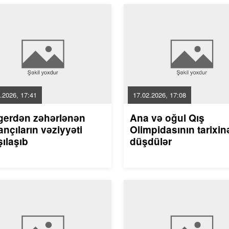
.2026, 17:41
17.02.2026, 17:08
gerdən zəhərlənən
Ana və oğul Qış
nçıların vəziyyəti
Olimpidasının tarixin
ılaşıb
düşdülər