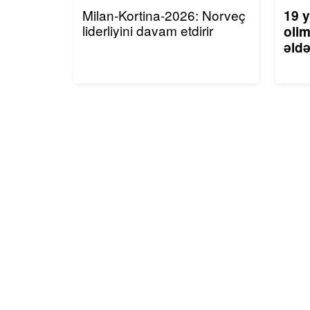
Milan-Kortina-2026: Norveç
19 y
liderliyini davam etdirir
olim
əldə