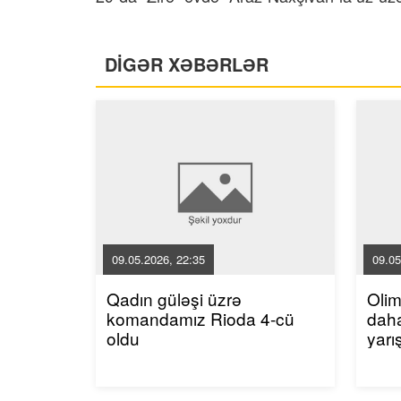
DİGƏR XƏBƏRLƏR
09.05.2026, 22:35
09.05
Qadın güləşi üzrə
Oli
komandamız Rioda 4-cü
dah
oldu
yarı