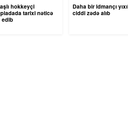
aşlı hokkeyçi
Daha bir idmançı yıxı
piadada tarixi nəticə
ciddi zədə alıb
 edib