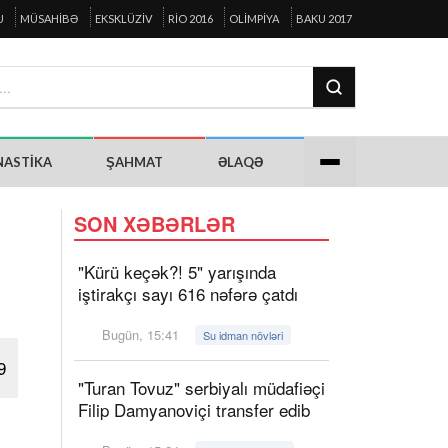
U
MÜSAHIBƏ
EKSKLÜZIV
RIO 2016
OLIMPIYA
BAKU 2017
NASTIKA
ŞAHMAT
ƏLAQƏ
SON XƏBƏRLƏR
"Kürü keçək?! 5" yarışında
iştirakçı sayı 616 nəfərə çatdı
Bugün, 15:41
Su idman növləri
9
"Turan Tovuz" serbiyalı müdafiəçi
Filip Damyanoviçi transfer edib