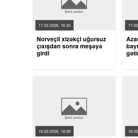
17.02.2026, 16:30
17.02
Norveçli xizəkçi uğursuz
Aza
çıxışdan sonra meşəyə
bayr
girdi
gəti
16.02.2026, 18:36
16.02