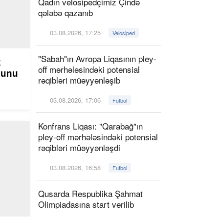
Qadın velosipedçimiz Çində
qələbə qazanıb
03.08.2026, 17:25
Velosiped
"Sabah"ın Avropa Liqasının pley-
k
off mərhələsindəki potensial
ğunu
rəqibləri müəyyənləşib
03.08.2026, 17:06
Futbol
Konfrans Liqası: "Qarabağ"ın
pley-off mərhələsindəki potensial
rəqibləri müəyyənləşdi
03.08.2026, 16:58
Futbol
Qusarda Respublika Şahmat
Olimpiadasına start verilib