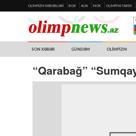
OLIMPIZM XƏBƏRLƏRI
BOK
AOK
MOK
OLIMPIYA TARIXI
SON XƏBƏR
GÜNDƏM
OLIMPIZM
“Qarabağ” “Sumqay