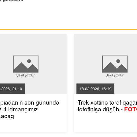
.2026, 21:10
18.02.2026, 16:19
mpiadanın son günündə
Trek xəttinə tərəf qaçan
a 4 idmançımız
fotofinişə düşüb -
FOT
şacaq