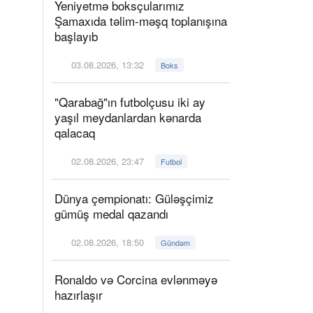
Yeniyetmə boksçularımız
Şamaxıda təlim-məşq toplanışına
başlayıb
03.08.2026, 13:32
Boks
"Qarabağ"ın futbolçusu iki ay
yaşıl meydanlardan kənarda
qalacaq
02.08.2026, 23:47
Futbol
Dünya çempionatı: Güləşçimiz
gümüş medal qazandı
02.08.2026, 18:50
Gündəm
Ronaldo və Corcina evlənməyə
hazırlaşır