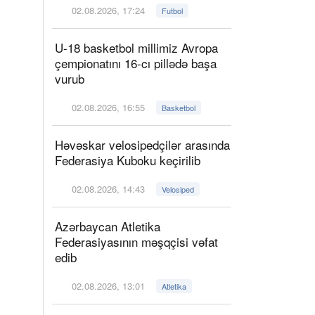
02.08.2026, 17:24
Futbol
U-18 basketbol millimiz Avropa
çempionatını 16-cı pillədə başa
vurub
02.08.2026, 16:55
Basketbol
Həvəskar velosipedçilər arasında
Federasiya Kuboku keçirilib
02.08.2026, 14:43
Velosiped
Azərbaycan Atletika
Federasiyasının məşqçisi vəfat
edib
02.08.2026, 13:01
Atletika