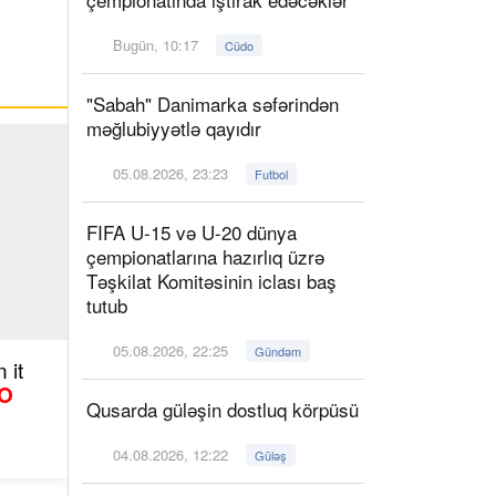
Bugün, 10:17
Cüdo
"Sabah" Danimarka səfərindən
məğlubiyyətlə qayıdır
05.08.2026, 23:23
Futbol
FIFA U-15 və U-20 dünya
çempionatlarına hazırlıq üzrə
Təşkilat Komitəsinin iclası baş
tutub
05.08.2026, 22:25
Gündəm
 it
O
Qusarda güləşin dostluq körpüsü
04.08.2026, 12:22
Güləş