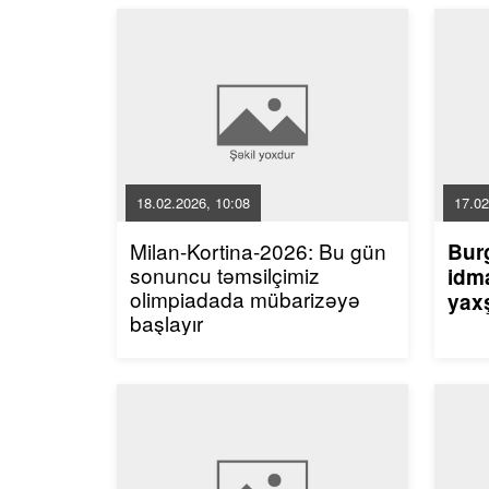
18.02.2026, 10:08
17.02
Milan-Kortina-2026: Bu gün
Bur
sonuncu təmsilçimiz
idma
olimpiadada mübarizəyə
yaxş
başlayır