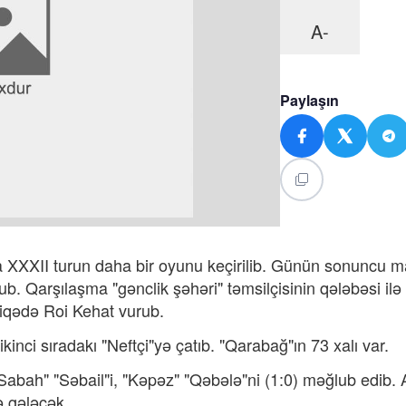
A-
Paylaşın
 XXXII turun daha bir oyunu keçirilib. Günün sonuncu m
. Qarşılaşma "gənclik şəhəri" təmsilçisinin qələbəsi ilə
iqədə Roi Kehat vurub.
kinci sıradakı "Neftçi"yə çatıb. "Qarabağ"ın 73 xalı var.
"Sabah" "Səbail"i, "Kəpəz" "Qəbələ"ni (1:0) məğlub edib. 
ə gələcək.