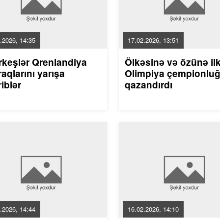
.2026, 14:35
17.02.2026, 13:51
rkeşlər Qrenlandiya
Ölkəsinə və özünə il
aqlarını yarışa
Olimpiya çempionlu
riblər
qazandırdı
.2026, 14:44
16.02.2026, 14:10