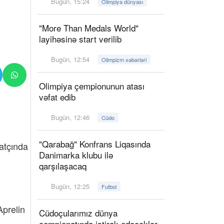
Bugün, 15:24
Olimpiya dünyası
"More Than Medals World"
layihəsinə start verilib
Bugün, 12:54
Olimpizm xəbərləri
Olimpiya çempionunun atası
vəfat edib
Bugün, 12:46
Cüdo
"Qarabağ" Konfrans Liqasında
atçında
Danimarka klubu ilə
qarşılaşacaq
Bugün, 12:25
Futbol
Aprelin
Cüdoçularımız dünya
çempionatında iştirak edəcəklər