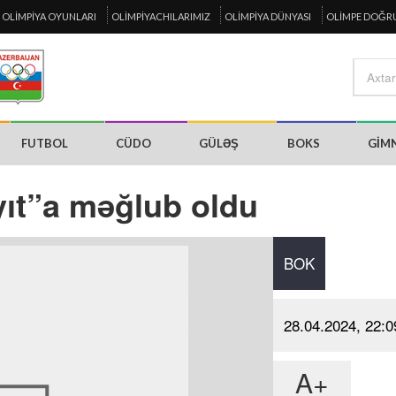
OLIMPIYA OYUNLARI
OLIMPIYACHILARIMIZ
OLIMPIYA DÜNYASI
OLIMPE DOĞR
FUTBOL
CÜDO
GÜLƏŞ
BOKS
GIM
ıt”a məğlub oldu
BOK
28.04.2024, 22:0
A+