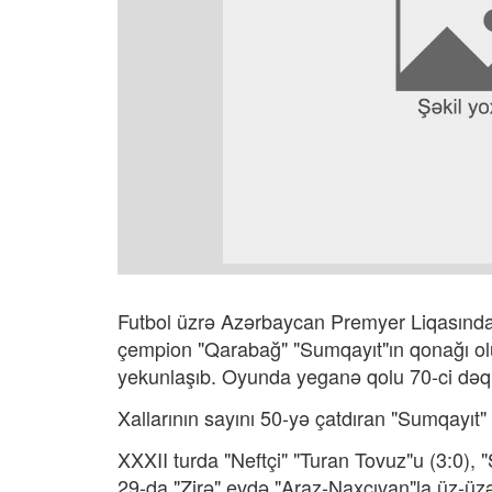
Futbol üzrə Azərbaycan Premyer Liqasında
çempion "Qarabağ" "Sumqayıt"ın qonağı olub
yekunlaşıb. Oyunda yeganə qolu 70-ci dəq
Xallarının sayını 50-yə çatdıran "Sumqayıt" i
XXXII turda "Neftçi" "Turan Tovuz"u (3:0), 
29-da "Zirə" evdə "Araz-Naxçıvan"la üz-üz