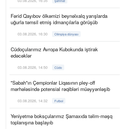
03.08.2026, 16:35
Şahmat
Fərid Qayıbov ölkəmizi beynəlxalq yarışlarda
uğurla təmsil etmiş idmançılarla görüşüb
03.08.2026, 16:30
Olimpiya dünyası
Cüdoçularımız Avropa Kubokunda iştirak
edəcəklər
03.08.2026, 14:50
Cüdo
"Sabah"ın Çempionlar Liqasının pley-off
mərhələsində potensial rəqibləri müəyyənləşib
03.08.2026, 14:32
Futbol
Yeniyetmə boksçularımız Şamaxıda təlim-məşq
toplanışına başlayıb