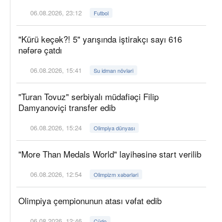
06.08.2026, 23:12
Futbol
"Kürü keçək?! 5" yarışında iştirakçı sayı 616
nəfərə çatdı
06.08.2026, 15:41
Su idman növləri
"Turan Tovuz" serbiyalı müdafiəçi Filip
Damyanoviçi transfer edib
06.08.2026, 15:24
Olimpiya dünyası
"More Than Medals World" layihəsinə start verilib
06.08.2026, 12:54
Olimpizm xəbərləri
Olimpiya çempionunun atası vəfat edib
06.08.2026, 12:46
Cüdo