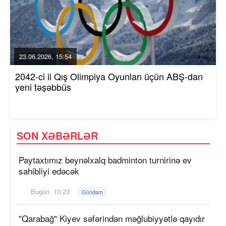
23.06.2026, 15:54
2042-ci il Qış Olimpiya Oyunları üçün ABŞ-dan
yeni təşəbbüs
SON XƏBƏRLƏR
Paytaxtımız beynəlxalq badminton turnirinə ev
sahibliyi edəcək
Bugün, 10:23
Gündəm
"Qarabağ" Kiyev səfərindən məğlubiyyətlə qayıdır