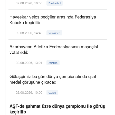
02.08.2026, 16:55
Basketbol
Həvəskar velosipedçilər arasında Federasiya
Kuboku keçirilib
02.08.2026, 14:43
Velosiped
Azərbaycan Atletika Federasiyasının məşqçisi
vəfat edib
02.08.2026, 13:01
Atletika
Güləşçimiz bu gün dünya çempionatında qızıl
medal görüşünə çıxacaq
02.08.2026, 10:00
Güləş
AŞF-də şahmat üzrə dünya çempionu ilə görüş
keçirilib