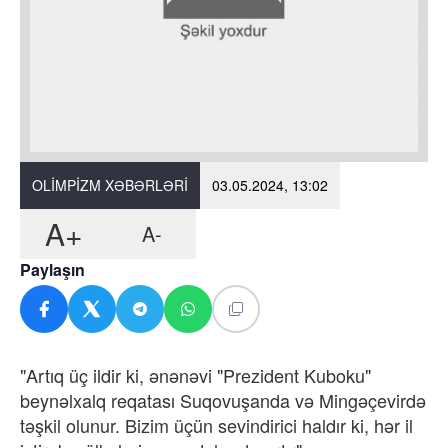
OLIMPIZM XƏBƏRLƏRI
03.05.2024, 13:02
A+
A-
Paylaşın
"Artıq üç ildir ki, ənənəvi "Prezident Kuboku"
beynəlxalq reqatası Suqovuşanda və Mingəçevirdə
təşkil olunur. Bizim üçün sevindirici haldır ki, hər il