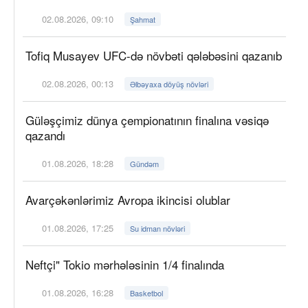
02.08.2026, 09:10
Şahmat
Tofiq Musayev UFC-də növbəti qələbəsini qazanıb
02.08.2026, 00:13
Əlbəyaxa döyüş növləri
Güləşçimiz dünya çempionatının finalına vəsiqə
qazandı
01.08.2026, 18:28
Gündəm
Avarçəkənlərimiz Avropa ikincisi olublar
01.08.2026, 17:25
Su idman növləri
Neftçi" Tokio mərhələsinin 1/4 finalında
01.08.2026, 16:28
Basketbol