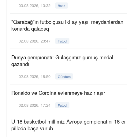
03.08.2026, 13:32
Boks
"Qarabağ"ın futbolçusu iki ay yaşıl meydanlardan
kənarda qalacaq
02.08.2026, 23:47
Futbol
Dünya çempionatı: Güləşçimiz gümüş medal
qazandı
02.08.2026, 18:50
Gündəm
Ronaldo və Corcina evlənməyə hazırlaşır
02.08.2026, 17:24
Futbol
U-18 basketbol millimiz Avropa çempionatını 16-cı
pillədə başa vurub