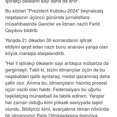
iştirakçı ölkələrin sayı daha da artır".
Bu sözləri "Prezident Kuboku-2024" beynəlxalq
reqatasının üçüncü günündə jurnalistlərə
müsahibəsində Gənclər və İdman naziri Fərid
Qayıbov bildirib.
Yarışda 21 ölkədən 30 komandanın iştirak
etdiyini qeyd edən nazir bunu ənənəvi yarışa olan
böyük maraqla əlaqələndirib.
"Hər il iştirakçı ölkələrin sayı artdıqca mübarizə də
gərginləşir. Təbii ki, bizim idmançılar üçün də bu
rəqabətdən qalib ayrılaraq, medal qazanmaq daha
çətin olur. Amma bu, idmançıların hazırlıq prosesi
üçün vacib olan haldır. Federasiyanı bu uğurlu
təşkilatçılıq münasibəti ilə təbrik edirəm. Yarışlar
hər zaman olduğu kimi yüksək səviyyədə təşkil
olundu. Bildiyiniz kimi, avarçəkmə idman növündə
bir idmançımız Paris Olimpiadasına lisenziya