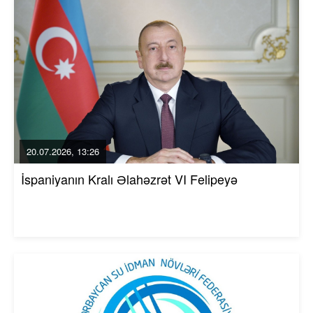
20.07.2026, 13:26
İspaniyanın Kralı Əlahəzrət VI Felipeyə