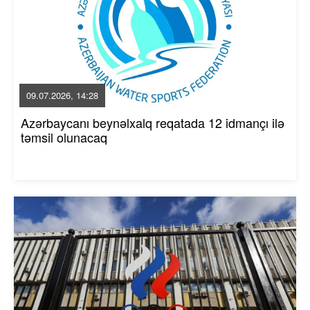
09.07.2026, 14:28
Azərbaycanı beynəlxalq reqatada 12 idmançı ilə
təmsil olunacaq