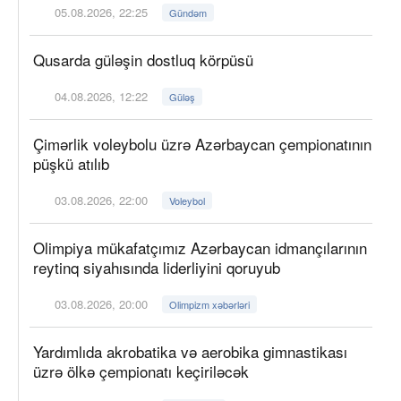
05.08.2026, 22:25
Gündəm
Qusarda güləşin dostluq körpüsü
04.08.2026, 12:22
Güləş
Çimərlik voleybolu üzrə Azərbaycan çempionatının
püşkü atılıb
03.08.2026, 22:00
Voleybol
Olimpiya mükafatçımız Azərbaycan idmançılarının
reytinq siyahısında liderliyini qoruyub
03.08.2026, 20:00
Olimpizm xəbərləri
Yardımlıda akrobatika və aerobika gimnastikası
üzrə ölkə çempionatı keçiriləcək