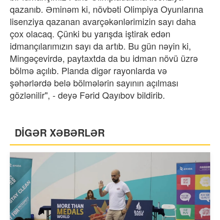
qazanıb. Əminəm ki, növbəti Olimpiya Oyunlarına
lisenziya qazanan avarçəkənlərimizin sayı daha
çox olacaq. Çünki bu yarışda iştirak edən
idmançılarımızın sayı da artıb. Bu gün nəyin ki,
Mingəçevirdə, paytaxtda da bu idman növü üzrə
bölmə açılıb. Planda digər rayonlarda və
şəhərlərdə belə bölmələrin sayının açılması
gözlənilir", - deyə Fərid Qayıbov bildirib.
DİGƏR XƏBƏRLƏR