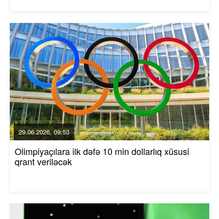
29.06.2026, 09:53
Olimpiyaçılara ilk dəfə 10 min dollarlıq xüsusi
qrant veriləcək