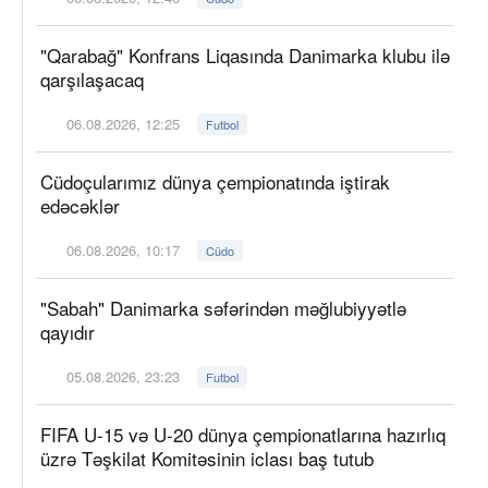
"Qarabağ" Konfrans Liqasında Danimarka klubu ilə
qarşılaşacaq
06.08.2026, 12:25
Futbol
Cüdoçularımız dünya çempionatında iştirak
edəcəklər
06.08.2026, 10:17
Cüdo
"Sabah" Danimarka səfərindən məğlubiyyətlə
qayıdır
05.08.2026, 23:23
Futbol
FIFA U-15 və U-20 dünya çempionatlarına hazırlıq
üzrə Təşkilat Komitəsinin iclası baş tutub