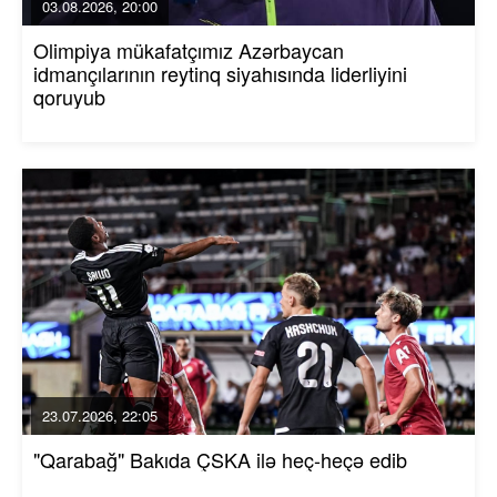
03.08.2026, 20:00
Olimpiya mükafatçımız Azərbaycan
idmançılarının reytinq siyahısında liderliyini
qoruyub
23.07.2026, 22:05
"Qarabağ" Bakıda ÇSKA ilə heç-heçə edib