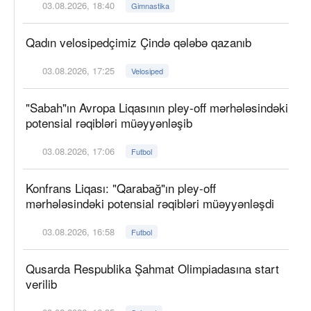
03.08.2026, 18:40
Gimnastika
Qadın velosipedçimiz Çində qələbə qazanıb
03.08.2026, 17:25
Velosiped
"Sabah"ın Avropa Liqasının pley-off mərhələsindəki
potensial rəqibləri müəyyənləşib
03.08.2026, 17:06
Futbol
Konfrans Liqası: "Qarabağ"ın pley-off
mərhələsindəki potensial rəqibləri müəyyənləşdi
03.08.2026, 16:58
Futbol
Qusarda Respublika Şahmat Olimpiadasına start
verilib