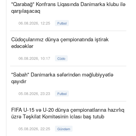
"Qarabağ" Konfrans Liqasında Danimarka klubu ilə
qarşılaşacaq
06.08.2026, 12:25
Futbol
Cüdoçularımız dünya çempionatında iştirak
edəcəklər
06.08.2026, 10:17
Cüdo
"Sabah" Danimarka səfərindən məğlubiyyətlə
qayıdır
05.08.2026, 23:23
Futbol
FIFA U-15 və U-20 dünya çempionatlarına hazırlıq
üzrə Təşkilat Komitəsinin iclası baş tutub
05.08.2026, 22:25
Gündəm