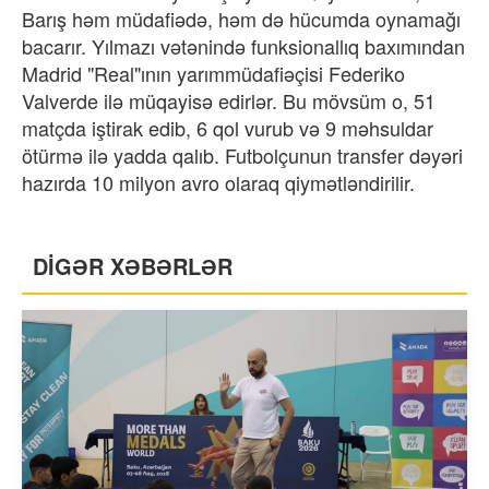
Barış həm müdafiədə, həm də hücumda oynamağı
bacarır. Yılmazı vətənində funksionallıq baxımından
Madrid "Real"ının yarımmüdafiəçisi Federiko
Valverde ilə müqayisə edirlər. Bu mövsüm o, 51
matçda iştirak edib, 6 qol vurub və 9 məhsuldar
ötürmə ilə yadda qalıb. Futbolçunun transfer dəyəri
hazırda 10 milyon avro olaraq qiymətləndirilir.
DİGƏR XƏBƏRLƏR