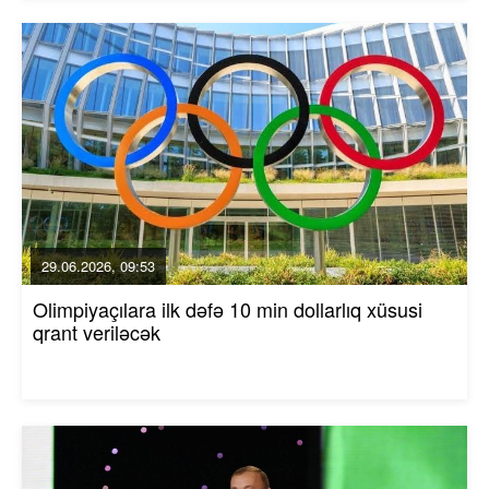
29.06.2026, 09:53
Olimpiyaçılara ilk dəfə 10 min dollarlıq xüsusi
qrant veriləcək