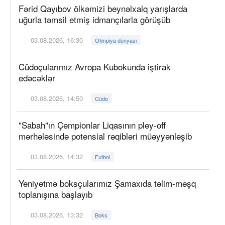
Fərid Qayıbov ölkəmizi beynəlxalq yarışlarda
uğurla təmsil etmiş idmançılarla görüşüb
03.08.2026, 16:30
Olimpiya dünyası
Cüdoçularımız Avropa Kubokunda iştirak
edəcəklər
03.08.2026, 14:50
Cüdo
"Sabah"ın Çempionlar Liqasının pley-off
mərhələsində potensial rəqibləri müəyyənləşib
03.08.2026, 14:32
Futbol
Yeniyetmə boksçularımız Şamaxıda təlim-məşq
toplanışına başlayıb
03.08.2026, 13:32
Boks