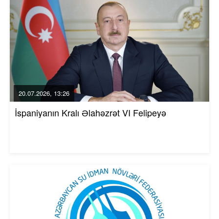
20.07.2026, 13:26
İspaniyanın Kralı Əlahəzrət VI Felipeyə