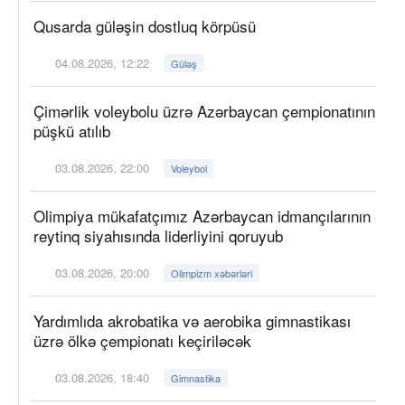
Qusarda güləşin dostluq körpüsü
04.08.2026, 12:22
Güləş
Çimərlik voleybolu üzrə Azərbaycan çempionatının
püşkü atılıb
03.08.2026, 22:00
Voleybol
Olimpiya mükafatçımız Azərbaycan idmançılarının
reytinq siyahısında liderliyini qoruyub
03.08.2026, 20:00
Olimpizm xəbərləri
Yardımlıda akrobatika və aerobika gimnastikası
üzrə ölkə çempionatı keçiriləcək
03.08.2026, 18:40
Gimnastika