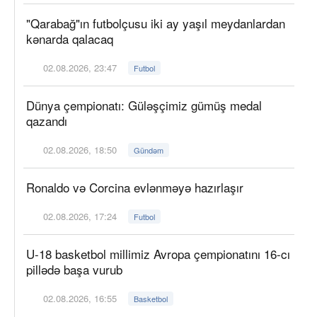
"Qarabağ"ın futbolçusu iki ay yaşıl meydanlardan
kənarda qalacaq
02.08.2026, 23:47
Futbol
Dünya çempionatı: Güləşçimiz gümüş medal
qazandı
02.08.2026, 18:50
Gündəm
Ronaldo və Corcina evlənməyə hazırlaşır
02.08.2026, 17:24
Futbol
U-18 basketbol millimiz Avropa çempionatını 16-cı
pillədə başa vurub
02.08.2026, 16:55
Basketbol