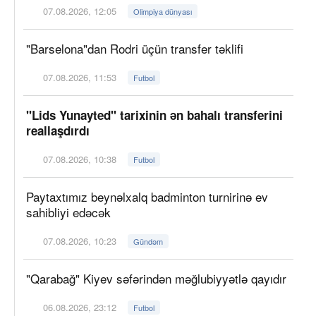
07.08.2026, 12:05
Olimpiya dünyası
"Barselona"dan Rodri üçün transfer təklifi
07.08.2026, 11:53
Futbol
"Lids Yunayted" tarixinin ən bahalı transferini
reallaşdırdı
07.08.2026, 10:38
Futbol
Paytaxtımız beynəlxalq badminton turnirinə ev
sahibliyi edəcək
07.08.2026, 10:23
Gündəm
"Qarabağ" Kiyev səfərindən məğlubiyyətlə qayıdır
06.08.2026, 23:12
Futbol