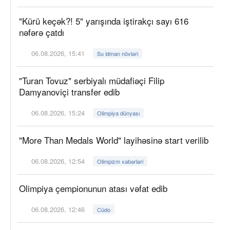
"Kürü keçək?! 5" yarışında iştirakçı sayı 616
nəfərə çatdı
06.08.2026, 15:41
Su idman növləri
"Turan Tovuz" serbiyalı müdafiəçi Filip
Damyanoviçi transfer edib
06.08.2026, 15:24
Olimpiya dünyası
"More Than Medals World" layihəsinə start verilib
06.08.2026, 12:54
Olimpizm xəbərləri
Olimpiya çempionunun atası vəfat edib
06.08.2026, 12:46
Cüdo