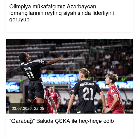
Olimpiya mükafatçımız Azərbaycan
idmançılarının reytinq siyahısında liderliyini
qoruyub
23.07.2026, 22:05
"Qarabağ" Bakıda ÇSKA ilə heç-heçə edib