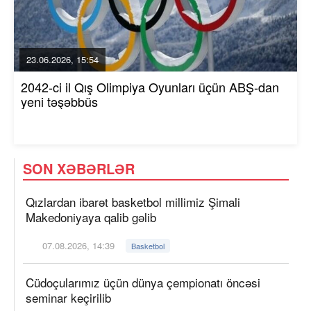
23.06.2026, 15:54
2042-ci il Qış Olimpiya Oyunları üçün ABŞ-dan
yeni təşəbbüs
SON XƏBƏRLƏR
Qızlardan ibarət basketbol millimiz Şimali
Makedoniyaya qalib gəlib
07.08.2026, 14:39
Basketbol
Cüdoçularımız üçün dünya çempionatı öncəsi
seminar keçirilib