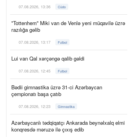
07.08.2026, 13:36
Cüdo
"Tottenhem" Miki van de Venlə yeni müqavilə üzrə
razılığa gəlib
07.08.2026, 13:17
Futbol
Lui van Qal xərçəngə qalib gəldi
07.08.2026, 12:45
Futbol
Bədii gimnastika üzrə 31-ci Azərbaycan
çempionatı başa çatıb
07.08.2026, 12:23
Gimnastika
Azərbaycanlı tədqiqatçı Ankarada beynəlxalq elmi
konqresdə məruzə ilə çıxış edib