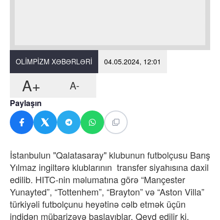
OLIMPIZM XƏBƏRLƏRI
04.05.2024, 12:01
A+
A-
Paylaşın
İstanbulun "Qalatasaray" klubunun futbolçusu Barış
Yılmaz ingiltərə klublarının transfer siyahısına daxil
edilib. HITC-nin məlumatına görə “Mançester
Yunayted”, “Tottenhem”, “Brayton” və “Aston Villa”
türkiyəli futbolçunu heyətinə cəlb etmək üçün
indidən mübarizəyə başlayıblar. Qeyd edilir ki,