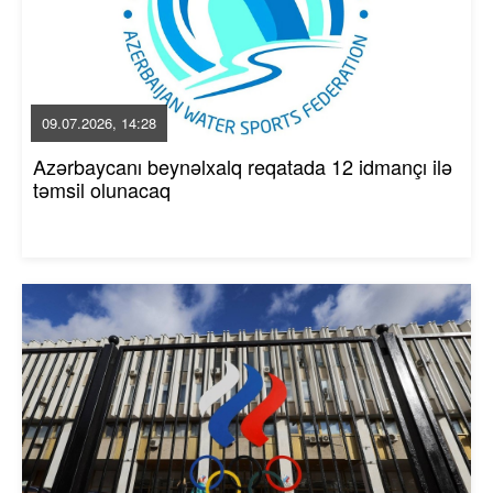
09.07.2026, 14:28
Azərbaycanı beynəlxalq reqatada 12 idmançı ilə
təmsil olunacaq