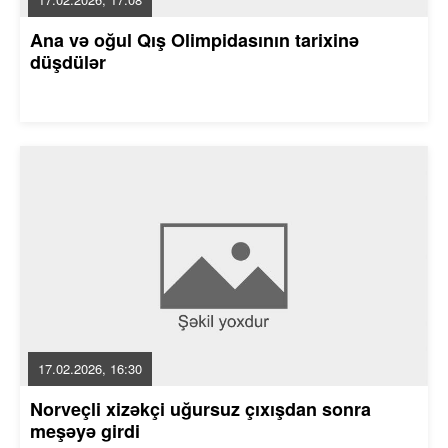
Ana və oğul Qış Olimpidasının tarixinə
düşdülər
17.02.2026, 16:30
Norveçli xizəkçi uğursuz çıxışdan sonra
meşəyə girdi