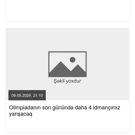
09.05.2026, 21:10
Olimpiadanın son günündə daha 4 idmançımız
yarışacaq