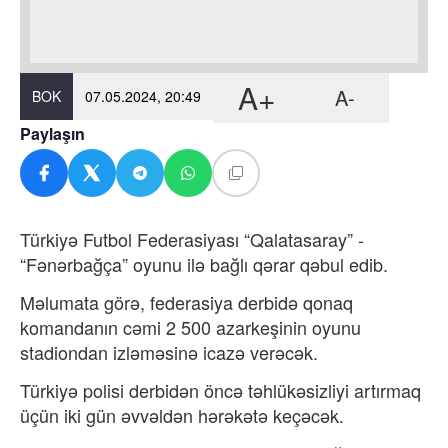
A+
A-
BOK
07.05.2024, 20:49
Paylaşın
Türkiyə Futbol Federasiyası “Qalatasaray” -
“Fənərbağça” oyunu ilə bağlı qərar qəbul edib.
Məlumata görə, federasiya derbidə qonaq
komandanın cəmi 2 500 azarkeşinin oyunu
stadiondan izləməsinə icazə verəcək.
Türkiyə polisi derbidən öncə təhlükəsizliyi artırmaq
üçün iki gün əvvəldən hərəkətə keçəcək.