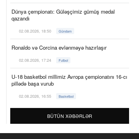
Dünya çempionatı: Güləşçimiz gümüş medal
qazandı
02.08.2026, 18:50
Gündəm
Ronaldo və Corcina evlənməyə hazırlaşır
02.08.2026, 17:24
Futbol
U-18 basketbol millimiz Avropa çempionatını 16-cı
pillədə başa vurub
02.08.2026, 16:55
Basketbol
BÜTÜN XƏBƏRLƏR