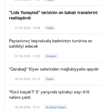
"Lids Yunayted" tarixinin ən bahalı transferini
reallaşdırdı
07.08.2026, 10:38
Futbol
Paytaxtımız beynəlxalq badminton turnirinə ev
sahibliyi edəcək
07.08.2026, 10:23
Gündəm
"Qarabağ" Kiyev səfərindən məğlubiyyətlə qayıdır
06.08.2026, 23:12
Futbol
"Kürü keçək?! 5" yarışında iştirakçı sayı 616
nəfərə çatdı
06.08.2026, 15:41
Su idman növləri