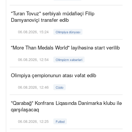
"Turan Tovuz" serbiyalı müdafiəçi Filip
Damyanoviçi transfer edib
06.08.2026, 15:24
Olimpiya dünyası
"More Than Medals World" layihəsinə start verilib
06.08.2026, 12:54
Olimpizm xəbərləri
Olimpiya çempionunun atası vəfat edib
06.08.2026, 12:46
Cüdo
"Qarabağ" Konfrans Liqasında Danimarka klubu ilə
qarşılaşacaq
06.08.2026, 12:25
Futbol