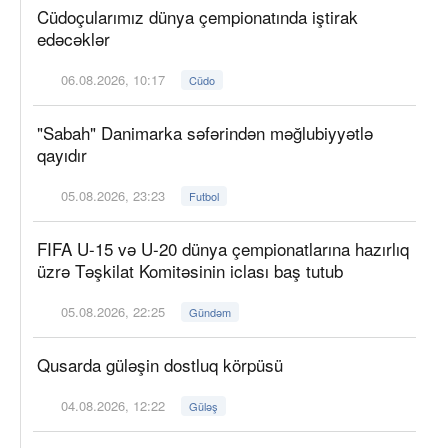
Cüdoçularımız dünya çempionatında iştirak
edəcəklər
06.08.2026, 10:17
Cüdo
"Sabah" Danimarka səfərindən məğlubiyyətlə
qayıdır
05.08.2026, 23:23
Futbol
FIFA U-15 və U-20 dünya çempionatlarına hazırlıq
üzrə Təşkilat Komitəsinin iclası baş tutub
05.08.2026, 22:25
Gündəm
Qusarda güləşin dostluq körpüsü
04.08.2026, 12:22
Güləş