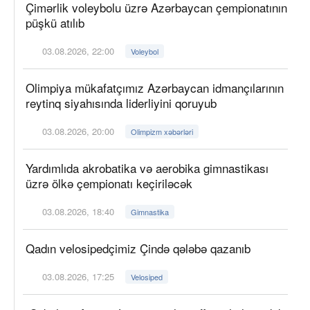
Çimərlik voleybolu üzrə Azərbaycan çempionatının
püşkü atılıb
03.08.2026, 22:00
Voleybol
Olimpiya mükafatçımız Azərbaycan idmançılarının
reytinq siyahısında liderliyini qoruyub
03.08.2026, 20:00
Olimpizm xəbərləri
Yardımlıda akrobatika və aerobika gimnastikası
üzrə ölkə çempionatı keçiriləcək
03.08.2026, 18:40
Gimnastika
Qadın velosipedçimiz Çində qələbə qazanıb
03.08.2026, 17:25
Velosiped