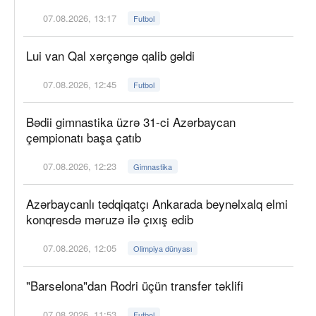
07.08.2026, 13:17
Futbol
Lui van Qal xərçəngə qalib gəldi
07.08.2026, 12:45
Futbol
Bədii gimnastika üzrə 31-ci Azərbaycan
çempionatı başa çatıb
07.08.2026, 12:23
Gimnastika
Azərbaycanlı tədqiqatçı Ankarada beynəlxalq elmi
konqresdə məruzə ilə çıxış edib
07.08.2026, 12:05
Olimpiya dünyası
"Barselona"dan Rodri üçün transfer təklifi
07.08.2026, 11:53
Futbol