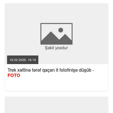
18.02.2026, 16:19
Trek xəttinə tərəf qaçan it fotofinişə düşüb -
FOTO