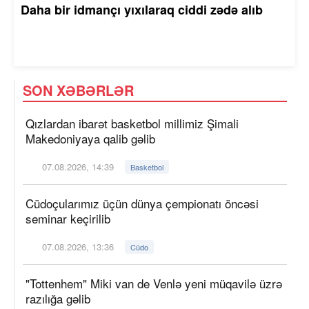
Daha bir idmançı yıxılaraq ciddi zədə alıb
SON XƏBƏRLƏR
Qızlardan ibarət basketbol millimiz Şimali
Makedoniyaya qalib gəlib
07.08.2026, 14:39
Basketbol
Cüdoçularımız üçün dünya çempionatı öncəsi
seminar keçirilib
07.08.2026, 13:36
Cüdo
"Tottenhem" Miki van de Venlə yeni müqavilə üzrə
razılığa gəlib