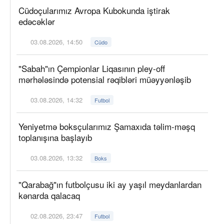
Cüdoçularımız Avropa Kubokunda iştirak
edəcəklər
03.08.2026, 14:50
Cüdo
"Sabah"ın Çempionlar Liqasının pley-off
mərhələsində potensial rəqibləri müəyyənləşib
03.08.2026, 14:32
Futbol
Yeniyetmə boksçularımız Şamaxıda təlim-məşq
toplanışına başlayıb
03.08.2026, 13:32
Boks
"Qarabağ"ın futbolçusu iki ay yaşıl meydanlardan
kənarda qalacaq
02.08.2026, 23:47
Futbol