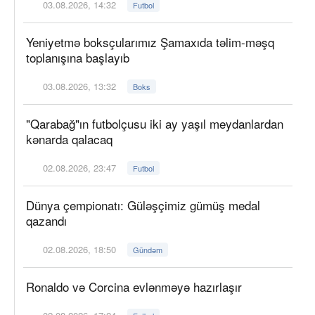
03.08.2026, 14:32
Futbol
Yeniyetmə boksçularımız Şamaxıda təlim-məşq
toplanışına başlayıb
03.08.2026, 13:32
Boks
"Qarabağ"ın futbolçusu iki ay yaşıl meydanlardan
kənarda qalacaq
02.08.2026, 23:47
Futbol
Dünya çempionatı: Güləşçimiz gümüş medal
qazandı
02.08.2026, 18:50
Gündəm
Ronaldo və Corcina evlənməyə hazırlaşır