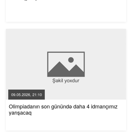
09.05.2026, 21:10
Olimpiadanın son günündə daha 4 idmançımız
yarışacaq