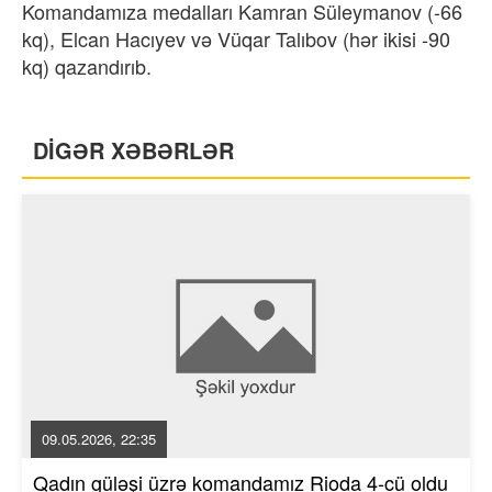
Komandamıza medalları Kamran Süleymanov (-66
kq), Elcan Hacıyev və Vüqar Talıbov (hər ikisi -90
kq) qazandırıb.
DİGƏR XƏBƏRLƏR
09.05.2026, 22:35
Qadın güləşi üzrə komandamız Rioda 4-cü oldu