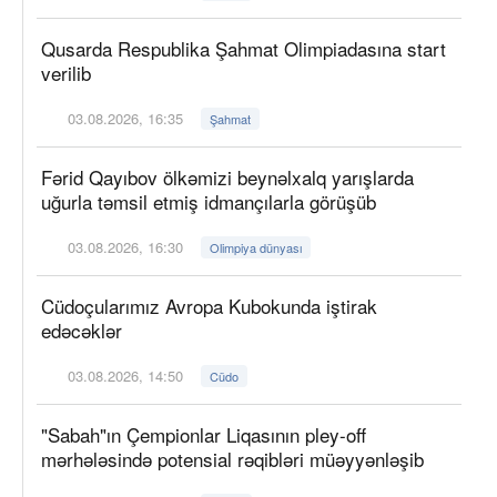
Qusarda Respublika Şahmat Olimpiadasına start
verilib
03.08.2026, 16:35
Şahmat
Fərid Qayıbov ölkəmizi beynəlxalq yarışlarda
uğurla təmsil etmiş idmançılarla görüşüb
03.08.2026, 16:30
Olimpiya dünyası
Cüdoçularımız Avropa Kubokunda iştirak
edəcəklər
03.08.2026, 14:50
Cüdo
"Sabah"ın Çempionlar Liqasının pley-off
mərhələsində potensial rəqibləri müəyyənləşib