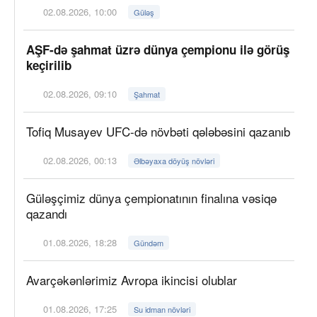
02.08.2026, 10:00
Güləş
AŞF-də şahmat üzrə dünya çempionu ilə görüş
keçirilib
02.08.2026, 09:10
Şahmat
Tofiq Musayev UFC-də növbəti qələbəsini qazanıb
02.08.2026, 00:13
Əlbəyaxa döyüş növləri
Güləşçimiz dünya çempionatının finalına vəsiqə
qazandı
01.08.2026, 18:28
Gündəm
Avarçəkənlərimiz Avropa ikincisi olublar
01.08.2026, 17:25
Su idman növləri