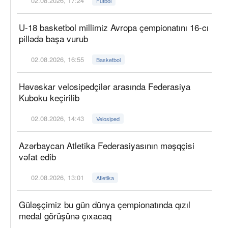
02.08.2026, 17:24
Futbol
U-18 basketbol millimiz Avropa çempionatını 16-cı
pillədə başa vurub
02.08.2026, 16:55
Basketbol
Həvəskar velosipedçilər arasında Federasiya
Kuboku keçirilib
02.08.2026, 14:43
Velosiped
Azərbaycan Atletika Federasiyasının məşqçisi
vəfat edib
02.08.2026, 13:01
Atletika
Güləşçimiz bu gün dünya çempionatında qızıl
medal görüşünə çıxacaq