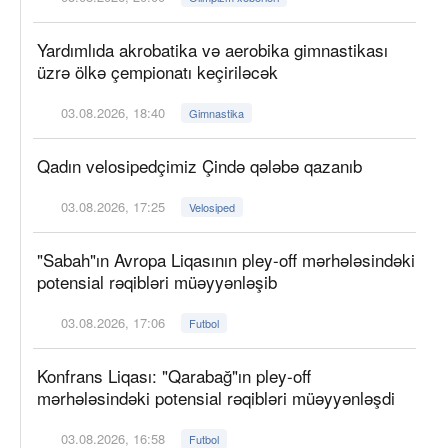
Yardımlıda akrobatika və aerobika gimnastikası
üzrə ölkə çempionatı keçiriləcək
03.08.2026, 18:40
Gimnastika
Qadın velosipedçimiz Çində qələbə qazanıb
03.08.2026, 17:25
Velosiped
"Sabah"ın Avropa Liqasının pley-off mərhələsindəki
potensial rəqibləri müəyyənləşib
03.08.2026, 17:06
Futbol
Konfrans Liqası: "Qarabağ"ın pley-off
mərhələsindəki potensial rəqibləri müəyyənləşdi
03.08.2026, 16:58
Futbol