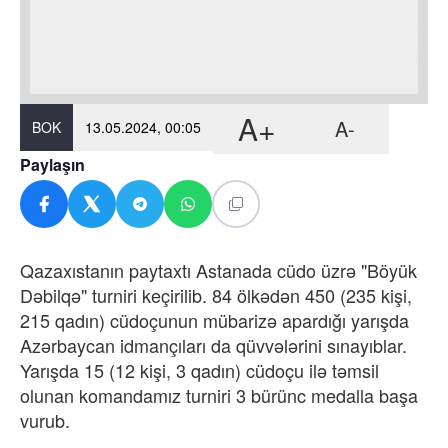
A+
A-
BOK
13.05.2024, 00:05
Paylaşın
Qazaxıstanın paytaxtı Astanada cüdo üzrə "Böyük
Dəbilqə" turniri keçirilib. 84 ölkədən 450 (235 kişi,
215 qadın) cüdoçunun mübarizə apardığı yarışda
Azərbaycan idmançıları da qüvvələrini sınayıblar.
Yarışda 15 (12 kişi, 3 qadın) cüdoçu ilə təmsil
olunan komandamız turniri 3 bürünc medalla başa
vurub.