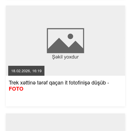
18.02.2026, 16:19
Trek xəttinə tərəf qaçan it fotofinişə düşüb -
FOTO