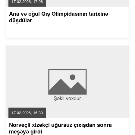
17.02.2026, 17:08
Ana və oğul Qış Olimpidasının tarixinə
düşdülər
17.02.2026, 16:30
Norveçli xizəkçi uğursuz çıxışdan sonra
meşəyə girdi