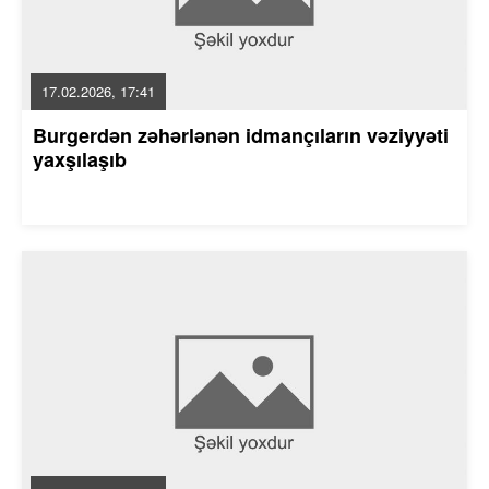
17.02.2026, 17:41
Burgerdən zəhərlənən idmançıların vəziyyəti
yaxşılaşıb