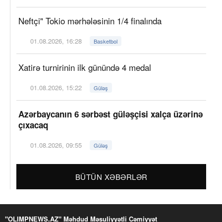
Neftçi" Tokio mərhələsinin 1/4 finalında
01.08.2026, 16:28
Basketbol
Xatirə turnirinin ilk günündə 4 medal
01.08.2026, 15:22
Güləş
Azərbaycanın 6 sərbəst güləşçisi xalça üzərinə
çıxacaq
01.08.2026, 09:55
Güləş
BÜTÜN XƏBƏRLƏR
"OLIMPNEWS.AZ" Məhdud Məsuliyyətli Cəmiyyət