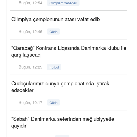
Bugün, 12:54
Olimpizm xəbərləri
Olimpiya çempionunun atası vəfat edib
Bugün, 12:46
Cüdo
"Qarabağ" Konfrans Liqasında Danimarka klubu ilə
qarşılaşacaq
Bugün, 12:25
Futbol
Cüdoçularımız dünya çempionatında iştirak
edəcəklər
Bugün, 10:17
Cüdo
"Sabah" Danimarka səfərindən məğlubiyyətlə
qayıdır