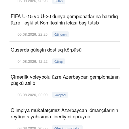
05.08.2026, 23:23
Futbol
FIFA U-15 və U-20 dünya çempionatlarına hazırlıq
üzrə Təşkilat Komitəsinin iclası baş tutub
05.08.2026, 22:25
Gündəm
Qusarda güləşin dostluq körpüsü
04.08.2026, 12:22
Güləş
Çimərlik voleybolu üzrə Azərbaycan çempionatının
püşkü atılıb
03.08.2026, 22:00
Voleybol
Olimpiya mükafatçımız Azərbaycan idmançılarının
reytinq siyahısında liderliyini qoruyub
03.08.2026, 20:00
Olimpizm xəbərləri