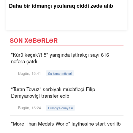
Daha bir idmançı yıxılaraq ciddi zədə alıb
SON XƏBƏRLƏR
"Kürü keçək?! 5" yarışında iştirakçı sayı 616
nəfərə çatdı
Bugün, 15:41
Su idman növləri
"Turan Tovuz" serbiyalı müdafiəçi Filip
Damyanoviçi transfer edib
Bugün, 15:24
Olimpiya dünyası
"More Than Medals World" layihəsinə start verilib