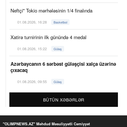
Neftçi" Tokio mərhələsinin 1/4 finalında
01.08.2026, 16:28
Basketbol
Xatirə turnirinin ilk günündə 4 medal
01.08.2026, 15:22
Güləş
Azərbaycanın 6 sərbəst güləşçisi xalça üzərinə
çıxacaq
01.08.2026, 09:55
Güləş
BÜTÜN XƏBƏRLƏR
"OLIMPNEWS.AZ" Məhdud Məsuliyyətli Cəmiyyət