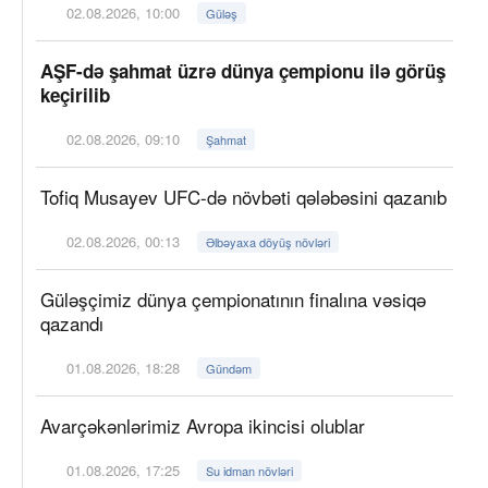
02.08.2026, 10:00
Güləş
AŞF-də şahmat üzrə dünya çempionu ilə görüş
keçirilib
02.08.2026, 09:10
Şahmat
Tofiq Musayev UFC-də növbəti qələbəsini qazanıb
02.08.2026, 00:13
Əlbəyaxa döyüş növləri
Güləşçimiz dünya çempionatının finalına vəsiqə
qazandı
01.08.2026, 18:28
Gündəm
Avarçəkənlərimiz Avropa ikincisi olublar
01.08.2026, 17:25
Su idman növləri