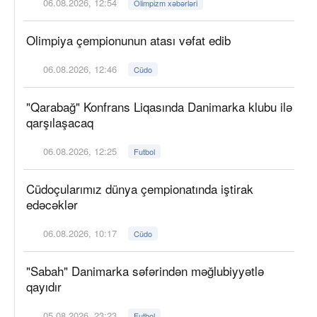
06.08.2026, 12:54
Olimpizm xəbərləri
Olimpiya çempionunun atası vəfat edib
06.08.2026, 12:46
Cüdo
"Qarabağ" Konfrans Liqasında Danimarka klubu ilə
qarşılaşacaq
06.08.2026, 12:25
Futbol
Cüdoçularımız dünya çempionatında iştirak
edəcəklər
06.08.2026, 10:17
Cüdo
"Sabah" Danimarka səfərindən məğlubiyyətlə
qayıdır
05.08.2026, 23:23
Futbol