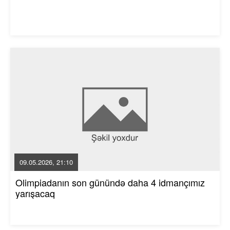
09.05.2026, 21:10
Olimpiadanın son günündə daha 4 idmançımız
yarışacaq