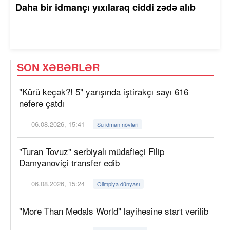
Daha bir idmançı yıxılaraq ciddi zədə alıb
SON XƏBƏRLƏR
"Kürü keçək?! 5" yarışında iştirakçı sayı 616
nəfərə çatdı
06.08.2026, 15:41
Su idman növləri
"Turan Tovuz" serbiyalı müdafiəçi Filip
Damyanoviçi transfer edib
06.08.2026, 15:24
Olimpiya dünyası
"More Than Medals World" layihəsinə start verilib