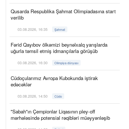
Qusarda Respublika Şahmat Olimpiadasına start
verilib
03.08.2026, 16:35
Şahmat
Fərid Qayıbov ölkəmizi beynəlxalq yarışlarda
uğurla təmsil etmiş idmançılarla görüşüb
03.08.2026, 16:30
Olimpiya dünyası
Cüdoçularımız Avropa Kubokunda iştirak
edəcəklər
03.08.2026, 14:50
Cüdo
"Sabah"ın Çempionlar Liqasının pley-off
mərhələsində potensial rəqibləri müəyyənləşib