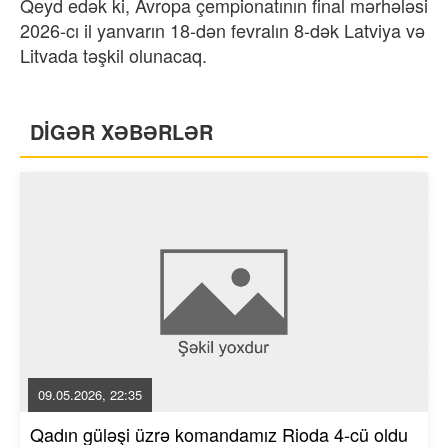
Qeyd edək ki, Avropa çempionatının final mərhələsi
2026-cı il yanvarın 18-dən fevralın 8-dək Latviya və
Litvada təşkil olunacaq.
DİGƏR XƏBƏRLƏR
09.05.2026, 22:35
Qadın güləşi üzrə komandamız Rioda 4-cü oldu