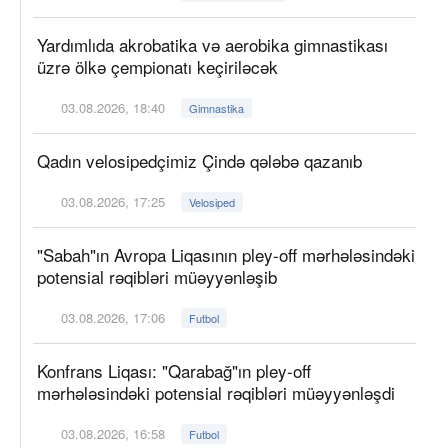
Yardımlıda akrobatika və aerobika gimnastikası
üzrə ölkə çempionatı keçiriləcək
03.08.2026, 18:40
Gimnastika
Qadın velosipedçimiz Çində qələbə qazanıb
03.08.2026, 17:25
Velosiped
"Sabah"ın Avropa Liqasının pley-off mərhələsindəki
potensial rəqibləri müəyyənləşib
03.08.2026, 17:06
Futbol
Konfrans Liqası: "Qarabağ"ın pley-off
mərhələsindəki potensial rəqibləri müəyyənləşdi
03.08.2026, 16:58
Futbol