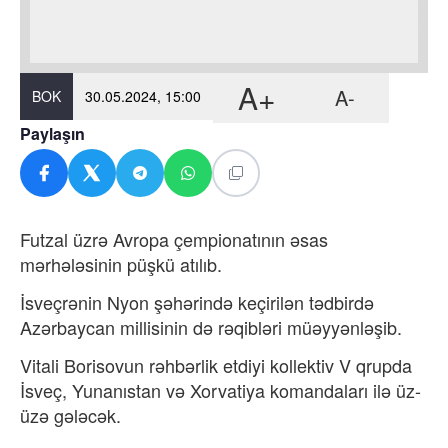
A+
A-
BOK
30.05.2024, 15:00
Paylaşın
Futzal üzrə Avropa çempionatının əsas
mərhələsinin püşkü atılıb.
İsveçrənin Nyon şəhərində keçirilən tədbirdə
Azərbaycan millisinin də rəqibləri müəyyənləşib.
Vitali Borisovun rəhbərlik etdiyi kollektiv V qrupda
İsveç, Yunanıstan və Xorvatiya komandaları ilə üz-
üzə gələcək.