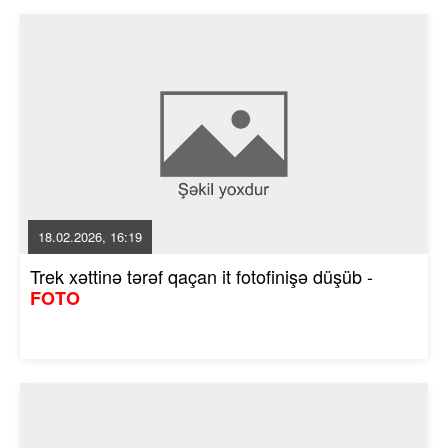
18.02.2026, 16:19
Trek xəttinə tərəf qaçan it fotofinişə düşüb -
FOTO