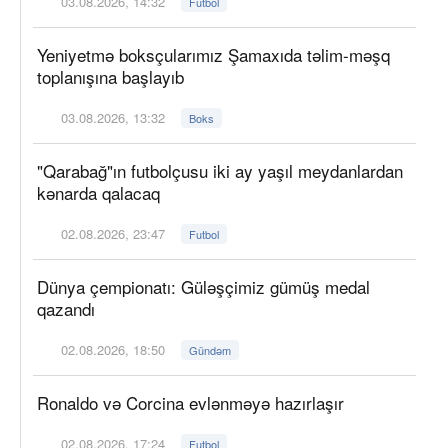
03.08.2026, 14:32
Futbol
Yeniyetmə boksçularımız Şamaxıda təlim-məşq
toplanışına başlayıb
03.08.2026, 13:32
Boks
"Qarabağ"ın futbolçusu iki ay yaşıl meydanlardan
kənarda qalacaq
02.08.2026, 23:47
Futbol
Dünya çempionatı: Güləşçimiz gümüş medal
qazandı
02.08.2026, 18:50
Gündəm
Ronaldo və Corcina evlənməyə hazırlaşır
02.08.2026, 17:24
Futbol