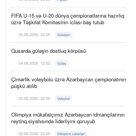
FIFA U-15 və U-20 dünya çempionatlarına hazırlıq
üzrə Təşkilat Komitəsinin iclası baş tutub
05.08.2026, 22:25
Gündəm
Qusarda güləşin dostluq körpüsü
04.08.2026, 12:22
Güləş
Çimərlik voleybolu üzrə Azərbaycan çempionatının
püşkü atılıb
03.08.2026, 22:00
Voleybol
Olimpiya mükafatçımız Azərbaycan idmançılarının
reytinq siyahısında liderliyini qoruyub
03.08.2026, 20:00
Olimpizm xəbərləri