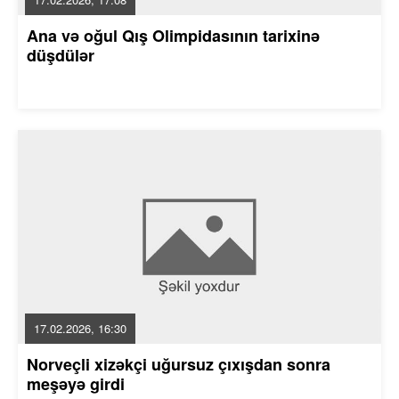
Ana və oğul Qış Olimpidasının tarixinə
düşdülər
17.02.2026, 16:30
Norveçli xizəkçi uğursuz çıxışdan sonra
meşəyə girdi