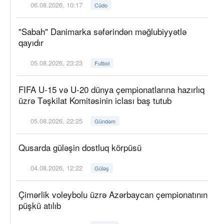
06.08.2026, 10:17
Cüdo
"Sabah" Danimarka səfərindən məğlubiyyətlə
qayıdır
05.08.2026, 23:23
Futbol
FIFA U-15 və U-20 dünya çempionatlarına hazırlıq
üzrə Təşkilat Komitəsinin iclası baş tutub
05.08.2026, 22:25
Gündəm
Qusarda güləşin dostluq körpüsü
04.08.2026, 12:22
Güləş
Çimərlik voleybolu üzrə Azərbaycan çempionatının
püşkü atılıb