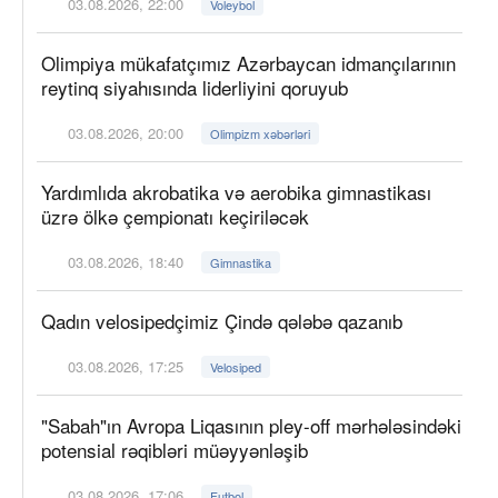
03.08.2026, 22:00
Voleybol
Olimpiya mükafatçımız Azərbaycan idmançılarının
reytinq siyahısında liderliyini qoruyub
03.08.2026, 20:00
Olimpizm xəbərləri
Yardımlıda akrobatika və aerobika gimnastikası
üzrə ölkə çempionatı keçiriləcək
03.08.2026, 18:40
Gimnastika
Qadın velosipedçimiz Çində qələbə qazanıb
03.08.2026, 17:25
Velosiped
"Sabah"ın Avropa Liqasının pley-off mərhələsindəki
potensial rəqibləri müəyyənləşib
03.08.2026, 17:06
Futbol