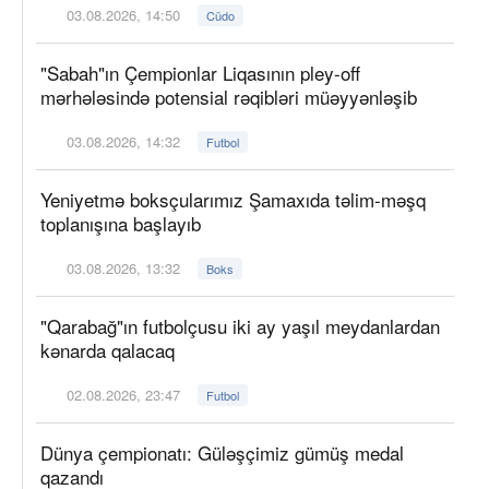
03.08.2026, 14:50
Cüdo
"Sabah"ın Çempionlar Liqasının pley-off
mərhələsində potensial rəqibləri müəyyənləşib
03.08.2026, 14:32
Futbol
Yeniyetmə boksçularımız Şamaxıda təlim-məşq
toplanışına başlayıb
03.08.2026, 13:32
Boks
"Qarabağ"ın futbolçusu iki ay yaşıl meydanlardan
kənarda qalacaq
02.08.2026, 23:47
Futbol
Dünya çempionatı: Güləşçimiz gümüş medal
qazandı