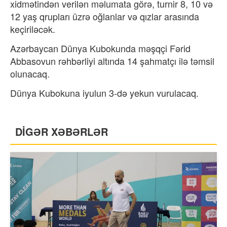
xidmətindən verilən məlumata görə, turnir 8, 10 və
12 yaş qrupları üzrə oğlanlar və qızlar arasında
keçiriləcək.
Azərbaycan Dünya Kubokunda məşqçi Fərid
Abbasovun rəhbərliyi altında 14 şahmatçı ilə təmsil
olunacaq.
Dünya Kubokuna iyulun 3-də yekun vurulacaq.
DİGƏR XƏBƏRLƏR