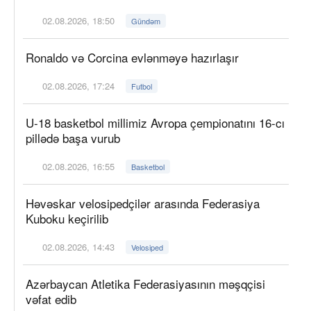
02.08.2026, 18:50
Gündəm
Ronaldo və Corcina evlənməyə hazırlaşır
02.08.2026, 17:24
Futbol
U-18 basketbol millimiz Avropa çempionatını 16-cı
pillədə başa vurub
02.08.2026, 16:55
Basketbol
Həvəskar velosipedçilər arasında Federasiya
Kuboku keçirilib
02.08.2026, 14:43
Velosiped
Azərbaycan Atletika Federasiyasının məşqçisi
vəfat edib