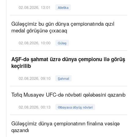
02.08.2026, 13:01
Atletika
Güləşçimiz bu gün dünya çempionatında qızıl
medal görüşünə çıxacaq
02.08.2026, 10:00
Güləş
AŞF-də şahmat üzrə dünya çempionu ilə görüş
keçirilib
02.08.2026, 09:10
Şahmat
Tofiq Musayev UFC-də növbəti qələbəsini qazanıb
02.08.2026, 00:13
Əlbəyaxa döyüş növləri
Güləşçimiz dünya çempionatının finalına vəsiqə
qazandı