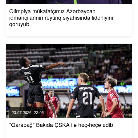
Olimpiya mükafatçımız Azərbaycan
idmançılarının reytinq siyahısında liderliyini
qoruyub
23.07.2026, 22:05
"Qarabağ" Bakıda ÇSKA ilə heç-heçə edib