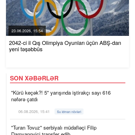
23.06.2026, 15:54
2042-ci il Qış Olimpiya Oyunları üçün ABŞ-dan
yeni təşəbbüs
SON XƏBƏRLƏR
"Kürü keçək?! 5" yarışında iştirakçı sayı 616
nəfərə çatdı
06.08.2026, 15:41
Su idman növləri
"Turan Tovuz" serbiyalı müdafiəçi Filip
Damyanoviçi transfer edib