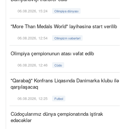
06.08.2026, 15:24
Olimpiya dünyası
"More Than Medals World" layihəsinə start verilib
06.08.2026, 12:54
Olimpizm xəbərləri
Olimpiya çempionunun atası vəfat edib
06.08.2026, 12:46
Cüdo
"Qarabağ" Konfrans Liqasında Danimarka klubu ilə
qarşılaşacaq
06.08.2026, 12:25
Futbol
Cüdoçularımız dünya çempionatında iştirak
edəcəklər