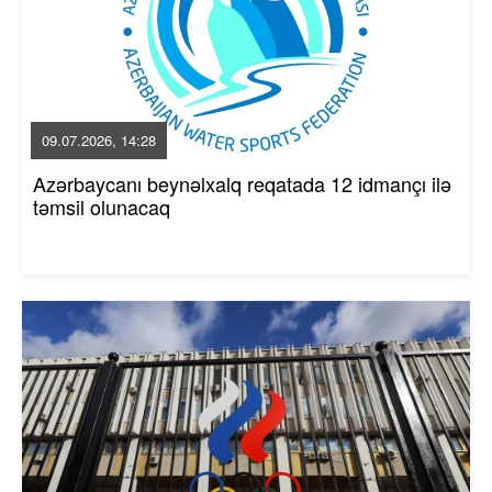
09.07.2026, 14:28
Azərbaycanı beynəlxalq reqatada 12 idmançı ilə
təmsil olunacaq