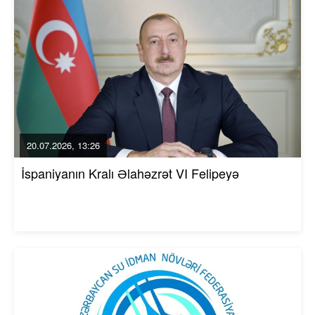
20.07.2026, 13:26
İspaniyanın Kralı Əlahəzrət VI Felipeyə