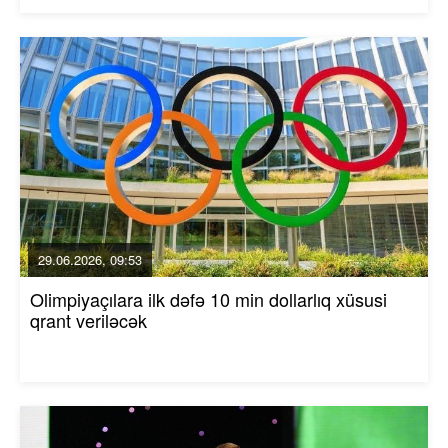
29.06.2026, 09:53
Olimpiyaçılara ilk dəfə 10 min dollarlıq xüsusi
qrant veriləcək