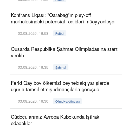
Konfrans Liqası: "Qarabağ"ın pley-off
mərhələsindəki potensial rəqibləri müəyyənləşdi
03.08.2026, 16:58
Futbol
Qusarda Respublika Şahmat Olimpiadasına start
verilib
03.08.2026, 16:35
Şahmat
Fərid Qayıbov ölkəmizi beynəlxalq yarışlarda
uğurla təmsil etmiş idmançılarla görüşüb
03.08.2026, 16:30
Olimpiya dünyası
Cüdoçularımız Avropa Kubokunda iştirak
edəcəklər