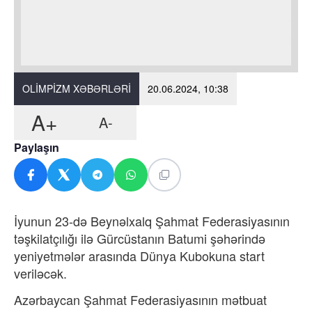
OLIMPIZM XƏBƏRLƏRI
20.06.2024, 10:38
A+
A-
Paylaşın
İyunun 23-də Beynəlxalq Şahmat Federasiyasının
təşkilatçılığı ilə Gürcüstanın Batumi şəhərində
yeniyetmələr arasında Dünya Kubokuna start
veriləcək.
Azərbaycan Şahmat Federasiyasının mətbuat