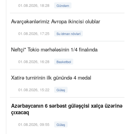
01.08.2026, 18:28
Gündəm
Avarçəkənlərimiz Avropa ikincisi olublar
01.08.2026, 17:25
Su idman növləri
Neftçi" Tokio mərhələsinin 1/4 finalında
01.08.2026, 16:28
Basketbol
Xatirə turnirinin ilk günündə 4 medal
01.08.2026, 15:22
Güləş
Azərbaycanın 6 sərbəst güləşçisi xalça üzərinə
çıxacaq
01.08.2026, 09:55
Güləş