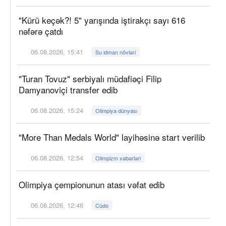
"Kürü keçək?! 5" yarışında iştirakçı sayı 616
nəfərə çatdı
06.08.2026, 15:41
Su idman növləri
"Turan Tovuz" serbiyalı müdafiəçi Filip
Damyanoviçi transfer edib
06.08.2026, 15:24
Olimpiya dünyası
"More Than Medals World" layihəsinə start verilib
06.08.2026, 12:54
Olimpizm xəbərləri
Olimpiya çempionunun atası vəfat edib
06.08.2026, 12:46
Cüdo