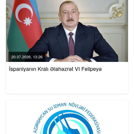
20.07.2026, 13:26
İspaniyanın Kralı Əlahəzrət VI Felipeyə