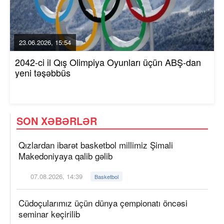
23.06.2026, 15:54
2042-ci il Qış Olimpiya Oyunları üçün ABŞ-dan
yeni təşəbbüs
SON XƏBƏRLƏR
Qızlardan ibarət basketbol millimiz Şimali
Makedoniyaya qalib gəlib
07.08.2026, 14:39
Basketbol
Cüdoçularımız üçün dünya çempionatı öncəsi
seminar keçirilib