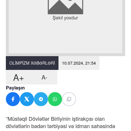
OLIMPIZM XƏBƏRLƏRI
10.07.2024, 21:54
A+
A-
Paylaşın
“Müstəqil Dövlətlər Birliyinin iştirakçısı olan
dövlətlərin bədən tərbiyəsi və idman sahəsində