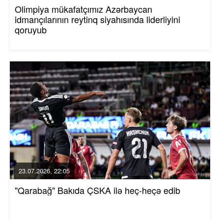
Olimpiya mükafatçımız Azərbaycan
idmançılarının reytinq siyahısında liderliyini
qoruyub
23.07.2026, 22:05
"Qarabağ" Bakıda ÇSKA ilə heç-heçə edib