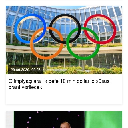
29.06.2026, 09:53
Olimpiyaçılara ilk dəfə 10 min dollarlıq xüsusi
qrant veriləcək