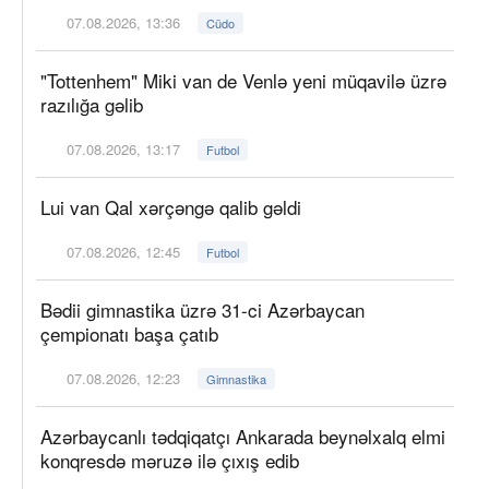
07.08.2026, 13:36
Cüdo
"Tottenhem" Miki van de Venlə yeni müqavilə üzrə
razılığa gəlib
07.08.2026, 13:17
Futbol
Lui van Qal xərçəngə qalib gəldi
07.08.2026, 12:45
Futbol
Bədii gimnastika üzrə 31-ci Azərbaycan
çempionatı başa çatıb
07.08.2026, 12:23
Gimnastika
Azərbaycanlı tədqiqatçı Ankarada beynəlxalq elmi
konqresdə məruzə ilə çıxış edib