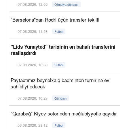
07.08.2026, 12:05
Olimpiya dünyası
"Barselona"dan Rodri üçün transfer təklifi
07.08.2026, 11:53
Futbol
"Lids Yunayted" tarixinin ən bahalı transferini
reallaşdırdı
07.08.2026, 10:38
Futbol
Paytaxtımız beynəlxalq badminton turnirinə ev
sahibliyi edəcək
07.08.2026, 10:23
Gündəm
"Qarabağ" Kiyev səfərindən məğlubiyyətlə qayıdır
06.08.2026, 23:12
Futbol