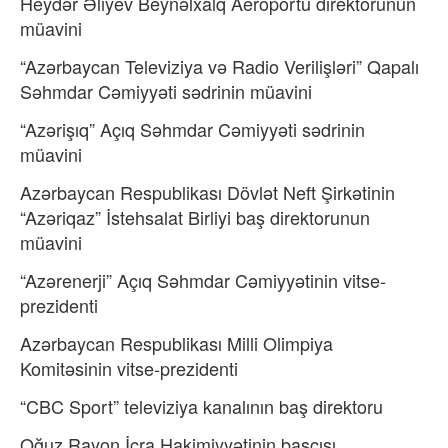
Heydər Əliyev Beynəlxalq Aeroportu direktorunun
müavini
“Azərbaycan Televiziya və Radio Verilişləri” Qapalı
Səhmdar Cəmiyyəti sədrinin müavini
“Azərişıq” Açıq Səhmdar Cəmiyyəti sədrinin
müavini
Azərbaycan Respublikası Dövlət Neft Şirkətinin
“Azəriqaz” İstehsalat Birliyi baş direktorunun
müavini
“Azərenerji” Açıq Səhmdar Cəmiyyətinin vitse-
prezidenti
Azərbaycan Respublikası Milli Olimpiya
Komitəsinin vitse-prezidenti
“CBC Sport” televiziya kanalının baş direktoru
Oğuz Rayon İcra Hakimiyyətinin başçısı