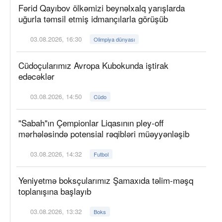
Fərid Qayıbov ölkəmizi beynəlxalq yarışlarda
uğurla təmsil etmiş idmançılarla görüşüb
03.08.2026, 16:30
Olimpiya dünyası
Cüdoçularımız Avropa Kubokunda iştirak
edəcəklər
03.08.2026, 14:50
Cüdo
"Sabah"ın Çempionlar Liqasının pley-off
mərhələsində potensial rəqibləri müəyyənləşib
03.08.2026, 14:32
Futbol
Yeniyetmə boksçularımız Şamaxıda təlim-məşq
toplanışına başlayıb
03.08.2026, 13:32
Boks