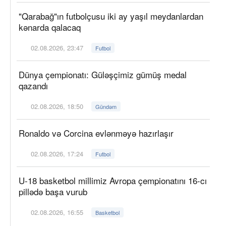
"Qarabağ"ın futbolçusu iki ay yaşıl meydanlardan
kənarda qalacaq
02.08.2026, 23:47
Futbol
Dünya çempionatı: Güləşçimiz gümüş medal
qazandı
02.08.2026, 18:50
Gündəm
Ronaldo və Corcina evlənməyə hazırlaşır
02.08.2026, 17:24
Futbol
U-18 basketbol millimiz Avropa çempionatını 16-cı
pillədə başa vurub
02.08.2026, 16:55
Basketbol