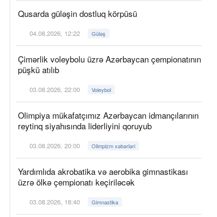
Qusarda güləşin dostluq körpüsü
04.08.2026, 12:22
Güləş
Çimərlik voleybolu üzrə Azərbaycan çempionatının
püşkü atılıb
03.08.2026, 22:00
Voleybol
Olimpiya mükafatçımız Azərbaycan idmançılarının
reytinq siyahısında liderliyini qoruyub
03.08.2026, 20:00
Olimpizm xəbərləri
Yardımlıda akrobatika və aerobika gimnastikası
üzrə ölkə çempionatı keçiriləcək
03.08.2026, 18:40
Gimnastika