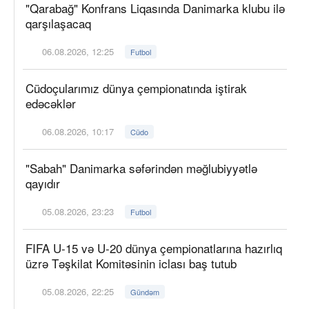
"Qarabağ" Konfrans Liqasında Danimarka klubu ilə
qarşılaşacaq
06.08.2026, 12:25
Futbol
Cüdoçularımız dünya çempionatında iştirak
edəcəklər
06.08.2026, 10:17
Cüdo
"Sabah" Danimarka səfərindən məğlubiyyətlə
qayıdır
05.08.2026, 23:23
Futbol
FIFA U-15 və U-20 dünya çempionatlarına hazırlıq
üzrə Təşkilat Komitəsinin iclası baş tutub
05.08.2026, 22:25
Gündəm