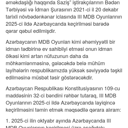
əməkdaşlığı haqqında Saziş” iştirakçılarının Bədən
Tərbiyəsi və İdman Şurasının 2021-ci il 20 dekabr
tarixli növbədənkənar iclasında III MDB Oyunlarının
2025-ci ildə Azərbaycanda keçirilməsi barədə
qərar qəbul edilmişdir.
Azərbaycanın MDB Oyunları kimi əhəmiyyətli bir
idman tədbirinə ev sahibliyi etməsi onun idman
ölkəsi kimi artan nüfuzunun daha da
möhkəmlənməsinə, gələcəkdə belə mühüm
layihələrin respublikamızda yüksək səviyyədə təşkil
edilməsinə müsbət təsir göstərəcəkdir.
Azərbaycan Respublikası Konstitusiyasının 109-cu
maddəsinin 32-ci bəndini rəhbər tutaraq, III MDB
Oyunlarının 2025-ci ildə Azərbaycanda layiqincə
keçirilməsini təmin etmək məqsədilə qərara alıram:
1. 2025-ci ilin oktyabr ayında Azərbaycanda III
MDB Oyunlarının keçirilməsi üzrə aşağıdakı