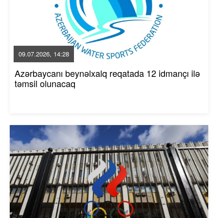
09.07.2026, 14:28
Azərbaycanı beynəlxalq reqatada 12 idmançı ilə
təmsil olunacaq