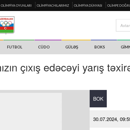
OLIMPIYA OYUNLARI
OLIMPIYACHILARIMIZ
OLIMPIYA DÜNYASI
OLIMPE DOĞR
FUTBOL
CÜDO
GÜLƏŞ
BOKS
GIM
zın çıxış edəcəyi yarış təxir
BOK
30.07.2024, 09:5