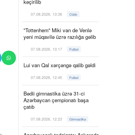
keçirilib
07.08.2026, 13:36
Cüdo
"Tottenhem" Miki van de Venlə
yeni müqavilə üzrə razılığa gəlib
07.08.2026, 13:17
Futbol
Lui van Qal xərçəngə qalib gəldi
07.08.2026, 12:45
Futbol
Bədii gimnastika üzrə 31-ci
Azərbaycan çempionatı başa
çatıb
07.08.2026, 12:23
Gimnastika
Azərbaycanlı tədqiqatçı Ankarada