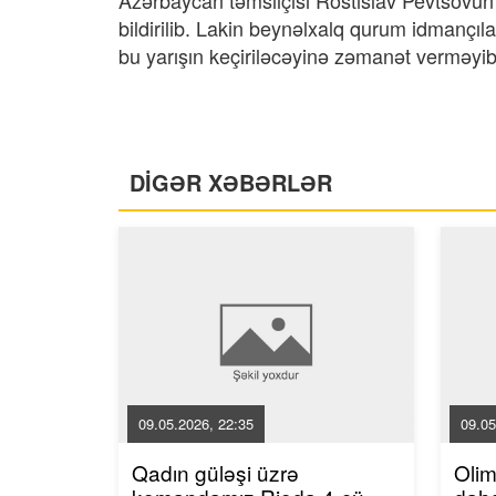
Azərbaycan təmsilçisi Rostislav Pevtsovun 
bildirilib. Lakin beynəlxalq qurum idmançıla
bu yarışın keçiriləcəyinə zəmanət verməyib
DİGƏR XƏBƏRLƏR
09.05.2026, 22:35
09.05
Qadın güləşi üzrə
Oli