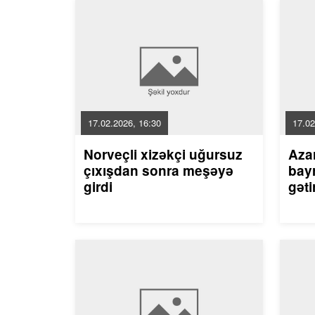
17.02.2026, 16:30
17.02
Norveçli xizəkçi uğursuz
Aza
çıxışdan sonra meşəyə
bayr
girdi
gəti