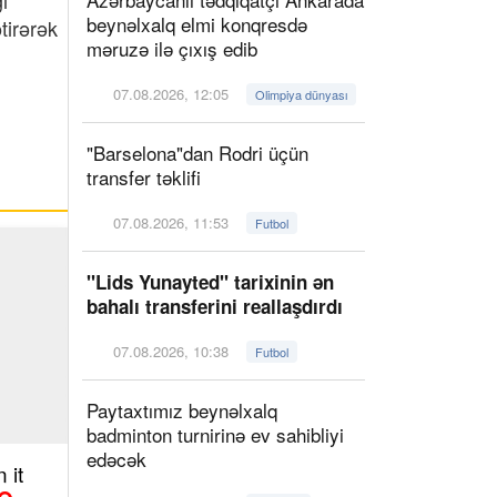
ı
beynəlxalq elmi konqresdə
tirərək
məruzə ilə çıxış edib
07.08.2026, 12:05
Olimpiya dünyası
"Barselona"dan Rodri üçün
transfer təklifi
07.08.2026, 11:53
Futbol
"Lids Yunayted" tarixinin ən
bahalı transferini reallaşdırdı
07.08.2026, 10:38
Futbol
Paytaxtımız beynəlxalq
badminton turnirinə ev sahibliyi
edəcək
 it