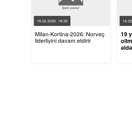
16.02.2026, 18:36
16.02
Milan-Kortina-2026: Norveç
19 y
liderliyini davam etdirir
olim
əldə