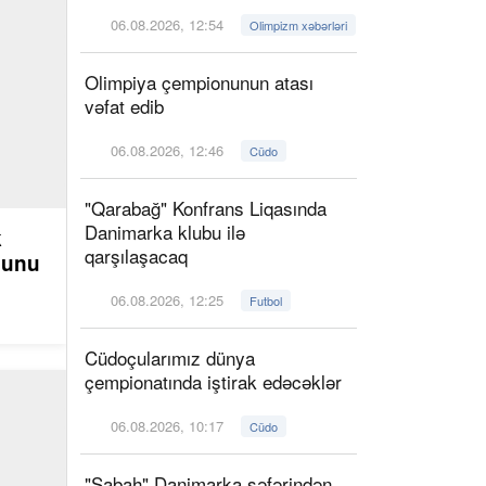
06.08.2026, 12:54
Olimpizm xəbərləri
Olimpiya çempionunun atası
vəfat edib
06.08.2026, 12:46
Cüdo
"Qarabağ" Konfrans Liqasında
Danimarka klubu ilə
k
qarşılaşacaq
ğunu
06.08.2026, 12:25
Futbol
Cüdoçularımız dünya
çempionatında iştirak edəcəklər
06.08.2026, 10:17
Cüdo
"Sabah" Danimarka səfərindən