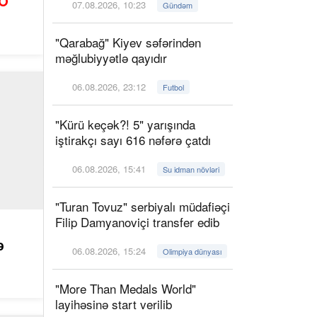
O
07.08.2026, 10:23
Gündəm
"Qarabağ" Kiyev səfərindən
məğlubiyyətlə qayıdır
06.08.2026, 23:12
Futbol
"Kürü keçək?! 5" yarışında
iştirakçı sayı 616 nəfərə çatdı
06.08.2026, 15:41
Su idman növləri
"Turan Tovuz" serbiyalı müdafiəçi
Filip Damyanoviçi transfer edib
ə
06.08.2026, 15:24
Olimpiya dünyası
"More Than Medals World"
layihəsinə start verilib