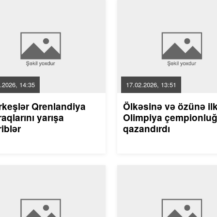
.2026, 14:35
17.02.2026, 13:51
rkeşlər Qrenlandiya
Ölkəsinə və özünə il
aqlarını yarışa
Olimpiya çempionlu
riblər
qazandırdı