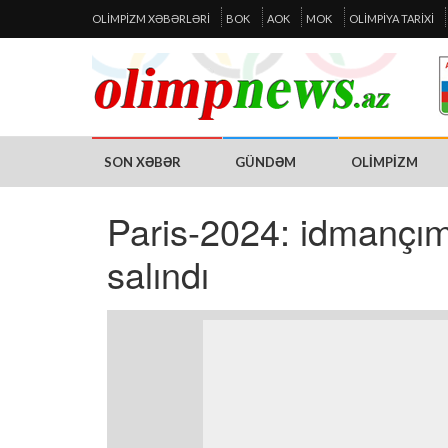
OLIMPIZM XƏBƏRLƏRI
BOK
AOK
MOK
OLIMPIYA TARIXI
SON XƏBƏR
GÜNDƏM
OLIMPIZM
Paris-2024: idmançımı
salındı