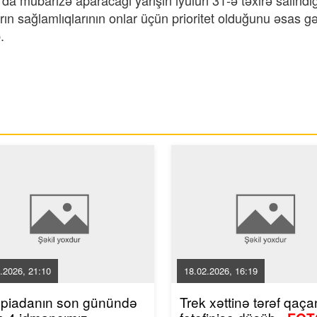
da mübarizə aparacağı yarışın iyulun 31-ə təxirə salındığ
rın sağlamlıqlarının onlar üçün prioritet olduğunu əsas gə
.
.2026, 21:10
18.02.2026, 16:19
mpiadanın son günündə
Trek xəttinə tərəf qaçan