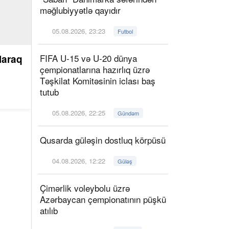
məğlubiyyətlə qayıdır
05.08.2026, 23:23
Futbol
FIFA U-15 və U-20 dünya
laraq
çempionatlarına hazırlıq üzrə
Təşkilat Komitəsinin iclası baş
tutub
05.08.2026, 22:25
Gündəm
Qusarda güləşin dostluq körpüsü
04.08.2026, 12:22
Güləş
Çimərlik voleybolu üzrə
Azərbaycan çempionatının püşkü
atılıb