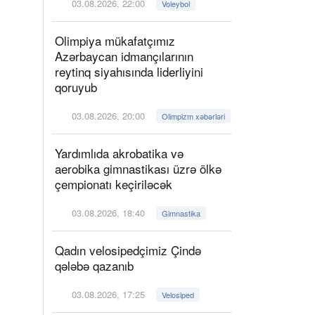
03.08.2026, 22:00
Voleybol
Olimpiya mükafatçımız
Azərbaycan idmançılarının
reytinq siyahısında liderliyini
qoruyub
03.08.2026, 20:00
Olimpizm xəbərləri
Yardımlıda akrobatika və
aerobika gimnastikası üzrə ölkə
çempionatı keçiriləcək
03.08.2026, 18:40
Gimnastika
Qadın velosipedçimiz Çində
qələbə qazanıb
03.08.2026, 17:25
Velosiped