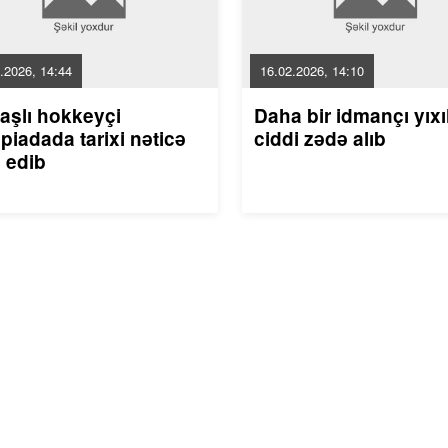
.2026, 14:44
16.02.2026, 14:10
aşlı hokkeyçi
Daha bir idmançı yıxı
piadada tarixi nəticə
ciddi zədə alıb
 edib