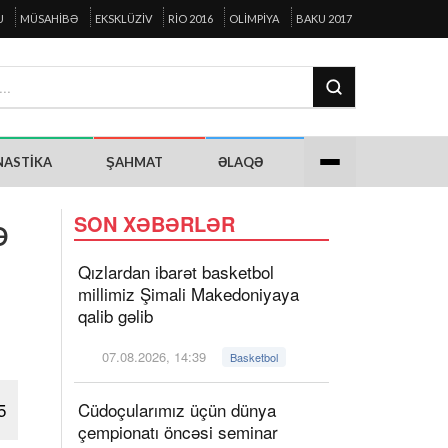
U
MÜSAHIBƏ
EKSKLÜZIV
RIO 2016
OLIMPIYA
BAKU 2017
NASTIKA
ŞAHMAT
ƏLAQƏ
ə
SON XƏBƏRLƏR
Qızlardan ibarət basketbol
millimiz Şimali Makedoniyaya
qalib gəlib
07.08.2026, 14:39
Basketbol
5
Cüdoçularımız üçün dünya
çempionatı öncəsi seminar