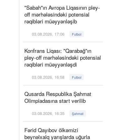
"Sabah"ın Avropa Liqasının pley-
off mərhələsindəki potensial
rəqibləri müəyyənləşib
03.08.2026, 17:06
Futbol
Konfrans Liqası: "Qarabağ"ın
pley-off mərhələsindəki potensial
rəqibləri müəyyənləşdi
03.08.2026, 16:58
Futbol
Qusarda Respublika Şahmat
Olimpiadasına start verilib
03.08.2026, 16:35
Şahmat
Fərid Qayıbov ölkəmizi
beynəlxalq yarışlarda uğurla