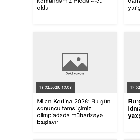
komandamız Rioda 4-cü
dah
oldu
yarı
18.02.2026, 10:08
17.02
Milan-Kortina-2026: Bu gün
Bur
sonuncu təmsilçimiz
idma
olimpiadada mübarizəyə
yaxş
başlayır