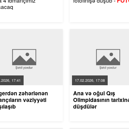
a 4 idmançımız
fotofinişə düşüb -
FOT
şacaq
.2026, 17:41
17.02.2026, 17:08
gerdən zəhərlənən
Ana və oğul Qış
nçıların vəziyyəti
Olimpidasının tarixin
ılaşıb
düşdülər