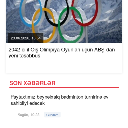
23.06.2026, 15:54
2042-ci il Qış Olimpiya Oyunları üçün ABŞ-dan
yeni təşəbbüs
SON XƏBƏRLƏR
Paytaxtımız beynəlxalq badminton turnirinə ev
sahibliyi edəcək
Bugün, 10:23
Gündəm