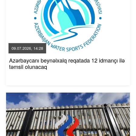
09.07.2026, 14:28
Azərbaycanı beynəlxalq reqatada 12 idmançı ilə
təmsil olunacaq