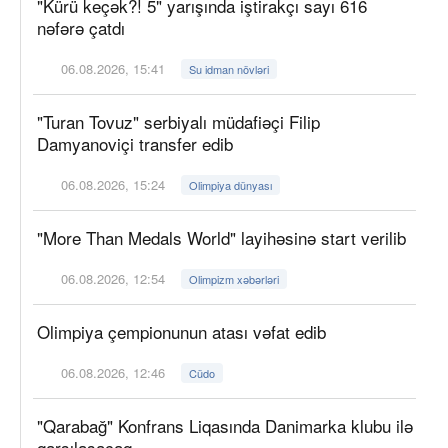
"Kürü keçək?! 5" yarışında iştirakçı sayı 616
nəfərə çatdı
06.08.2026, 15:41
Su idman növləri
"Turan Tovuz" serbiyalı müdafiəçi Filip
Damyanoviçi transfer edib
06.08.2026, 15:24
Olimpiya dünyası
"More Than Medals World" layihəsinə start verilib
06.08.2026, 12:54
Olimpizm xəbərləri
Olimpiya çempionunun atası vəfat edib
06.08.2026, 12:46
Cüdo
"Qarabağ" Konfrans Liqasında Danimarka klubu ilə
qarşılaşacaq