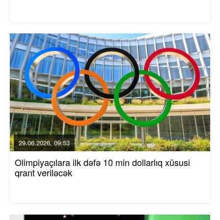
29.06.2026, 09:53
Olimpiyaçılara ilk dəfə 10 min dollarlıq xüsusi
qrant veriləcək