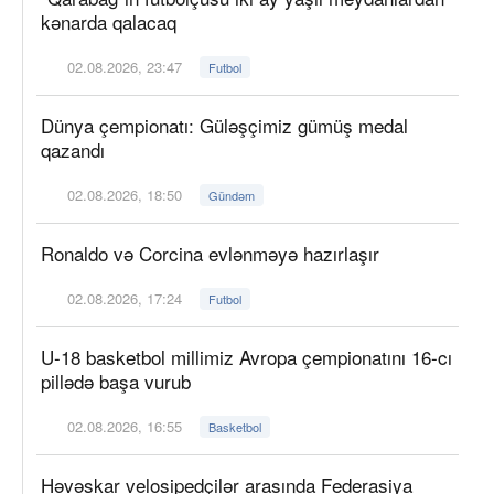
kənarda qalacaq
02.08.2026, 23:47
Futbol
Dünya çempionatı: Güləşçimiz gümüş medal
qazandı
02.08.2026, 18:50
Gündəm
Ronaldo və Corcina evlənməyə hazırlaşır
02.08.2026, 17:24
Futbol
U-18 basketbol millimiz Avropa çempionatını 16-cı
pillədə başa vurub
02.08.2026, 16:55
Basketbol
Həvəskar velosipedçilər arasında Federasiya