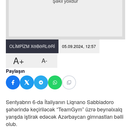
OLIMPIZM XƏBƏRLƏRI
05.09.2024, 12:57
A+
A-
Paylaşın
Sentyabrın 6-da İtaliyanın Liqnano Sabbiadoro
şəhərində keçiriləcək “TeamGym” üzrə beynəlxalq
yarışda iştirak edəcək Azərbaycan gimnastları bəlli
olub.