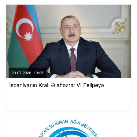
20.07.2026, 13:26
İspaniyanın Kralı Əlahəzrət VI Felipeyə