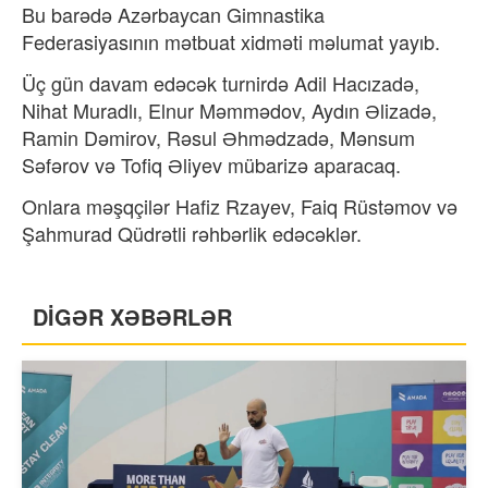
Bu barədə Azərbaycan Gimnastika
Federasiyasının mətbuat xidməti məlumat yayıb.
Üç gün davam edəcək turnirdə Adil Hacızadə,
Nihat Muradlı, Elnur Məmmədov, Aydın Əlizadə,
Ramin Dəmirov, Rəsul Əhmədzadə, Mənsum
Səfərov və ⁠Tofiq Əliyev mübarizə aparacaq.
Onlara məşqçilər Hafiz Rzayev, Faiq Rüstəmov və
⁠Şahmurad Qüdrətli rəhbərlik edəcəklər.
DİGƏR XƏBƏRLƏR