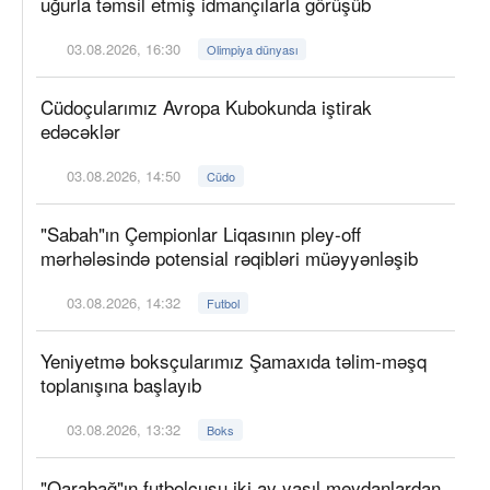
uğurla təmsil etmiş idmançılarla görüşüb
03.08.2026, 16:30
Olimpiya dünyası
Cüdoçularımız Avropa Kubokunda iştirak
edəcəklər
03.08.2026, 14:50
Cüdo
"Sabah"ın Çempionlar Liqasının pley-off
mərhələsində potensial rəqibləri müəyyənləşib
03.08.2026, 14:32
Futbol
Yeniyetmə boksçularımız Şamaxıda təlim-məşq
toplanışına başlayıb
03.08.2026, 13:32
Boks
"Qarabağ"ın futbolçusu iki ay yaşıl meydanlardan