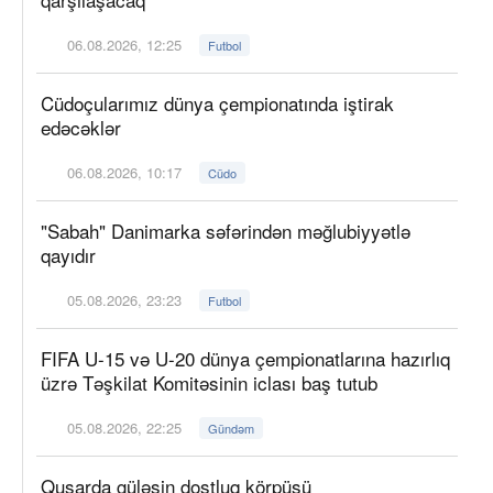
06.08.2026, 12:25
Futbol
Cüdoçularımız dünya çempionatında iştirak
edəcəklər
06.08.2026, 10:17
Cüdo
"Sabah" Danimarka səfərindən məğlubiyyətlə
qayıdır
05.08.2026, 23:23
Futbol
FIFA U-15 və U-20 dünya çempionatlarına hazırlıq
üzrə Təşkilat Komitəsinin iclası baş tutub
05.08.2026, 22:25
Gündəm
Qusarda güləşin dostluq körpüsü