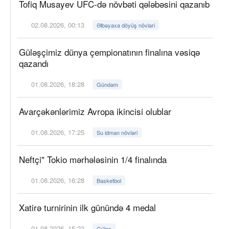
Tofiq Musayev UFC-də növbəti qələbəsini qazanıb
02.08.2026, 00:13
Əlbəyaxa döyüş növləri
Güləşçimiz dünya çempionatının finalına vəsiqə
qazandı
01.08.2026, 18:28
Gündəm
Avarçəkənlərimiz Avropa ikincisi olublar
01.08.2026, 17:25
Su idman növləri
Neftçi" Tokio mərhələsinin 1/4 finalında
01.08.2026, 16:28
Basketbol
Xatirə turnirinin ilk günündə 4 medal
01.08.2026, 15:22
Güləş