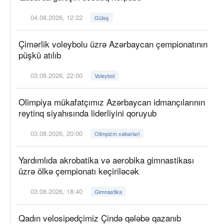
04.08.2026, 12:22
Güləş
Çimərlik voleybolu üzrə Azərbaycan çempionatının
püşkü atılıb
03.08.2026, 22:00
Voleybol
Olimpiya mükafatçımız Azərbaycan idmançılarının
reytinq siyahısında liderliyini qoruyub
03.08.2026, 20:00
Olimpizm xəbərləri
Yardımlıda akrobatika və aerobika gimnastikası
üzrə ölkə çempionatı keçiriləcək
03.08.2026, 18:40
Gimnastika
Qadın velosipedçimiz Çində qələbə qazanıb