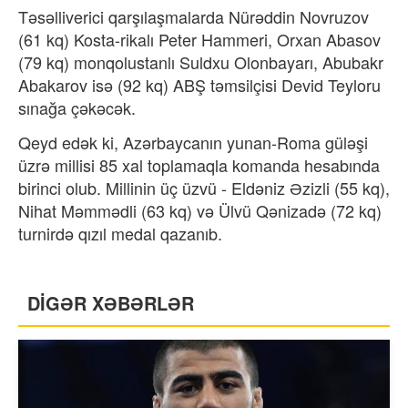
Təsəlliverici qarşılaşmalarda Nürəddin Novruzov
(61 kq) Kosta-rikalı Peter Hammeri, Orxan Abasov
(79 kq) monqolustanlı Suldxu Olonbayarı, Abubakr
Abakarov isə (92 kq) ABŞ təmsilçisi Devid Teyloru
sınağa çəkəcək.
Qeyd edək ki, Azərbaycanın yunan-Roma güləşi
üzrə millisi 85 xal toplamaqla komanda hesabında
birinci olub. Millinin üç üzvü - Eldəniz Əzizli (55 kq),
Nihat Məmmədli (63 kq) və Ülvü Qənizadə (72 kq)
turnirdə qızıl medal qazanıb.
DİGƏR XƏBƏRLƏR