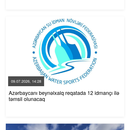
09.07.2026, 14:28
Azərbaycanı beynəlxalq reqatada 12 idmançı ilə
təmsil olunacaq