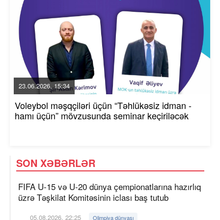
23.06.2026, 15:34
Voleybol məşqçiləri üçün “Təhlükəsiz idman -
hamı üçün” mövzusunda seminar keçiriləcək
SON XƏBƏRLƏR
FIFA U-15 və U-20 dünya çempionatlarına hazırlıq
üzrə Təşkilat Komitəsinin iclası baş tutub
05.08.2026, 22:25
Olimpiya dünyası