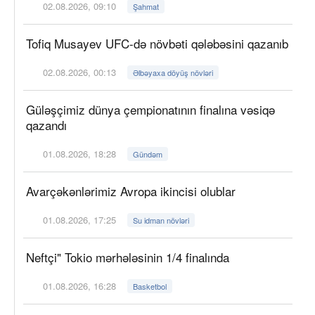
02.08.2026, 09:10
Şahmat
Tofiq Musayev UFC-də növbəti qələbəsini qazanıb
02.08.2026, 00:13
Əlbəyaxa döyüş növləri
Güləşçimiz dünya çempionatının finalına vəsiqə
qazandı
01.08.2026, 18:28
Gündəm
Avarçəkənlərimiz Avropa ikincisi olublar
01.08.2026, 17:25
Su idman növləri
Neftçi" Tokio mərhələsinin 1/4 finalında
01.08.2026, 16:28
Basketbol