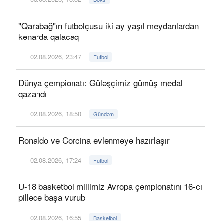
"Qarabağ"ın futbolçusu iki ay yaşıl meydanlardan
kənarda qalacaq
02.08.2026, 23:47
Futbol
Dünya çempionatı: Güləşçimiz gümüş medal
qazandı
02.08.2026, 18:50
Gündəm
Ronaldo və Corcina evlənməyə hazırlaşır
02.08.2026, 17:24
Futbol
U-18 basketbol millimiz Avropa çempionatını 16-cı
pillədə başa vurub
02.08.2026, 16:55
Basketbol