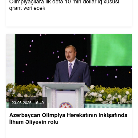
Olimpiyaçılara ilk dəfə 10 min dollarlıq xüsusi
qrant veriləcək
23.06.2026, 16:49
Azərbaycan Olimpiya Hərəkatının inkişafında
İlham Əliyevin rolu