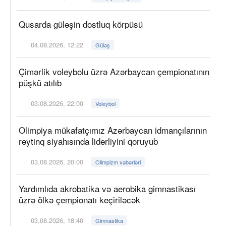
Qusarda güləşin dostluq körpüsü
04.08.2026, 12:22
Güləş
Çimərlik voleybolu üzrə Azərbaycan çempionatının
püşkü atılıb
03.08.2026, 22:00
Voleybol
Olimpiya mükafatçımız Azərbaycan idmançılarının
reytinq siyahısında liderliyini qoruyub
03.08.2026, 20:00
Olimpizm xəbərləri
Yardımlıda akrobatika və aerobika gimnastikası
üzrə ölkə çempionatı keçiriləcək
03.08.2026, 18:40
Gimnastika