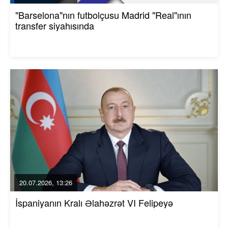
"Barselona"nın futbolçusu Madrid "Real"ının
transfer siyahısında
20.07.2026, 13:26
İspaniyanın Kralı Əlahəzrət VI Felipeyə