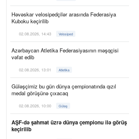
Həvəskar velosipedçilər arasında Federasiya
Kuboku keçirilib
02.08.2026, 14:43
Velosiped
Azərbaycan Atletika Federasiyasının məşqçisi
vəfat edib
02.08.2026, 13:01
Atletika
Güləşçimiz bu gün dünya çempionatında qızıl
medal görüşünə çıxacaq
02.08.2026, 10:00
Güləş
AŞF-də şahmat üzrə dünya çempionu ilə görüş
keçirilib