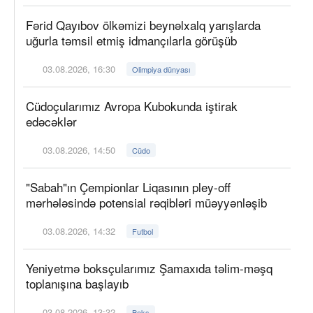
Fərid Qayıbov ölkəmizi beynəlxalq yarışlarda
uğurla təmsil etmiş idmançılarla görüşüb
03.08.2026, 16:30
Olimpiya dünyası
Cüdoçularımız Avropa Kubokunda iştirak
edəcəklər
03.08.2026, 14:50
Cüdo
"Sabah"ın Çempionlar Liqasının pley-off
mərhələsində potensial rəqibləri müəyyənləşib
03.08.2026, 14:32
Futbol
Yeniyetmə boksçularımız Şamaxıda təlim-məşq
toplanışına başlayıb
03.08.2026, 13:32
Boks