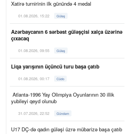
Xatirə turnirinin ilk günündə 4 medal
01.08.2026, 15:22
Güləş
Azərbaycanın 6 sərbəst güləşçisi xalça üzərinə
çıxacaq
01.08.2026, 09:55
Güləş
Liqa yarışının üçüncü turu başa çatıb
01.08.2026, 00:17
Cüdo
Atlanta-1996 Yay Olimpiya Oyunlarının 30 illik
yubileyi qeyd olunub
31.07.2026, 22:52
Gündəm
U17 DÇ-də qadın güləşi üzrə mübarizə başa çatıb