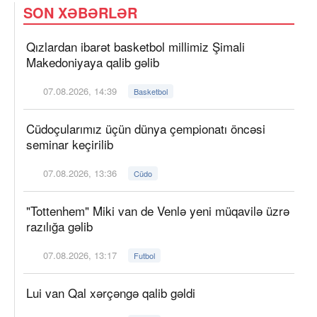
SON XƏBƏRLƏR
Qızlardan ibarət basketbol millimiz Şimali
Makedoniyaya qalib gəlib
07.08.2026, 14:39
Basketbol
Cüdoçularımız üçün dünya çempionatı öncəsi
seminar keçirilib
07.08.2026, 13:36
Cüdo
"Tottenhem" Miki van de Venlə yeni müqavilə üzrə
razılığa gəlib
07.08.2026, 13:17
Futbol
Lui van Qal xərçəngə qalib gəldi