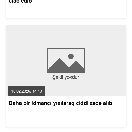
əldə edib
16.02.2026, 14:10
Daha bir idmançı yıxılaraq ciddi zədə alıb