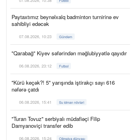
07.08.2026, 10:38
Futbol
Paytaxtımız beynəlxalq badminton turnirinə ev
sahibliyi edəcək
07.08.2026, 10:23
Gündəm
"Qarabağ" Kiyev səfərindən məğlubiyyətlə qayıdır
06.08.2026, 23:12
Futbol
"Kürü keçək?! 5" yarışında iştirakçı sayı 616
nəfərə çatdı
06.08.2026, 15:41
Su idman növləri
"Turan Tovuz" serbiyalı müdafiəçi Filip
Damyanoviçi transfer edib
06.08.2026, 15:24
Olimpiya dünyası