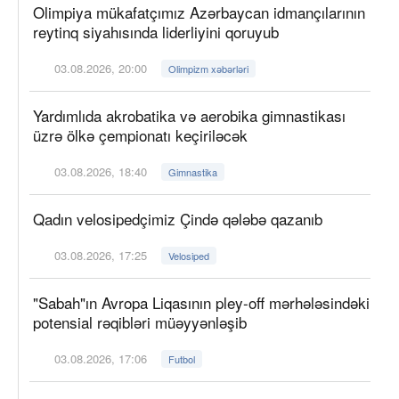
Olimpiya mükafatçımız Azərbaycan idmançılarının
reytinq siyahısında liderliyini qoruyub
03.08.2026, 20:00
Olimpizm xəbərləri
Yardımlıda akrobatika və aerobika gimnastikası
üzrə ölkə çempionatı keçiriləcək
03.08.2026, 18:40
Gimnastika
Qadın velosipedçimiz Çində qələbə qazanıb
03.08.2026, 17:25
Velosiped
"Sabah"ın Avropa Liqasının pley-off mərhələsindəki
potensial rəqibləri müəyyənləşib
03.08.2026, 17:06
Futbol