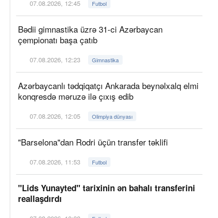
07.08.2026, 12:45
Futbol
Bədii gimnastika üzrə 31-ci Azərbaycan
çempionatı başa çatıb
07.08.2026, 12:23
Gimnastika
Azərbaycanlı tədqiqatçı Ankarada beynəlxalq elmi
konqresdə məruzə ilə çıxış edib
07.08.2026, 12:05
Olimpiya dünyası
"Barselona"dan Rodri üçün transfer təklifi
07.08.2026, 11:53
Futbol
"Lids Yunayted" tarixinin ən bahalı transferini
reallaşdırdı