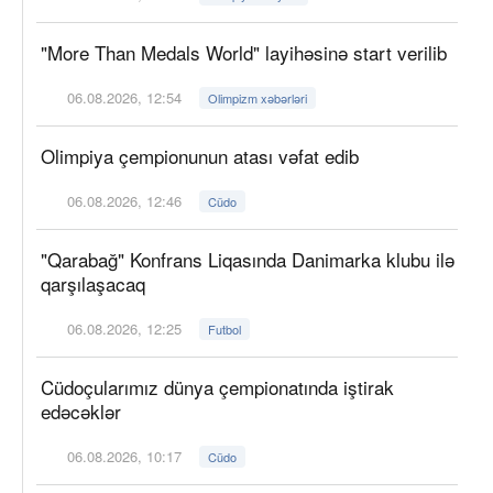
"More Than Medals World" layihəsinə start verilib
06.08.2026, 12:54
Olimpizm xəbərləri
Olimpiya çempionunun atası vəfat edib
06.08.2026, 12:46
Cüdo
"Qarabağ" Konfrans Liqasında Danimarka klubu ilə
qarşılaşacaq
06.08.2026, 12:25
Futbol
Cüdoçularımız dünya çempionatında iştirak
edəcəklər
06.08.2026, 10:17
Cüdo