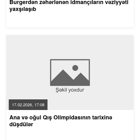
Burgerdən zəhərlənən idmançıların vəziyyəti
yaxşılaşıb
17.02.2026, 17:08
Ana və oğul Qış Olimpidasının tarixinə
düşdülər