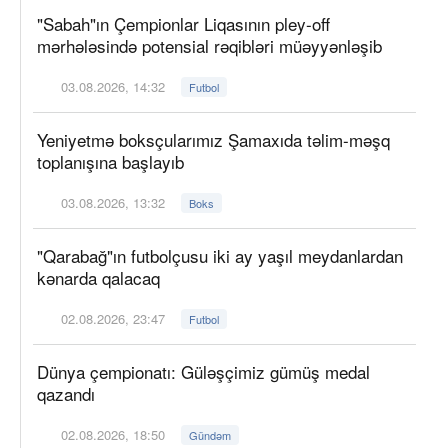
"Sabah"ın Çempionlar Liqasının pley-off
mərhələsində potensial rəqibləri müəyyənləşib
03.08.2026, 14:32
Futbol
Yeniyetmə boksçularımız Şamaxıda təlim-məşq
toplanışına başlayıb
03.08.2026, 13:32
Boks
"Qarabağ"ın futbolçusu iki ay yaşıl meydanlardan
kənarda qalacaq
02.08.2026, 23:47
Futbol
Dünya çempionatı: Güləşçimiz gümüş medal
qazandı
02.08.2026, 18:50
Gündəm