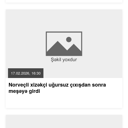
17.02.2026, 16:30
Norveçli xizəkçi uğursuz çıxışdan sonra
meşəyə girdi