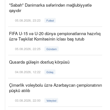
"Sabah" Danimarka səfərindən məğlubiyyətlə
qayıdır
05.08.2026, 23:23
Futbol
FIFA U-15 və U-20 dünya çempionatlarına hazırlıq
üzrə Təşkilat Komitəsinin iclası baş tutub
05.08.2026, 22:25
Gündəm
Qusarda güləşin dostluq körpüsü
04.08.2026, 12:22
Güləş
Çimərlik voleybolu üzrə Azərbaycan çempionatının
püşkü atılıb
03.08.2026, 22:00
Voleybol