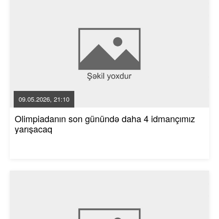
09.05.2026, 21:10
Olimpiadanın son günündə daha 4 idmançımız
yarışacaq