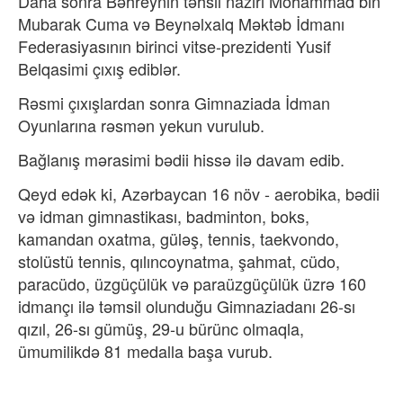
Daha sonra Bəhreynin təhsil naziri Mohammad bin
Mubarak Cuma və Beynəlxalq Məktəb İdmanı
Federasiyasının birinci vitse-prezidenti Yusif
Belqasimi çıxış ediblər.
Rəsmi çıxışlardan sonra Gimnaziada İdman
Oyunlarına rəsmən yekun vurulub.
Bağlanış mərasimi bədii hissə ilə davam edib.
Qeyd edək ki, Azərbaycan 16 növ - aerobika, bədii
və idman gimnastikası, badminton, boks,
kamandan oxatma, güləş, tennis, taekvondo,
stolüstü tennis, qılıncoynatma, şahmat, cüdo,
paracüdo, üzgüçülük və paraüzgüçülük üzrə 160
idmançı ilə təmsil olunduğu Gimnaziadanı 26-sı
qızıl, 26-sı gümüş, 29-u bürünc olmaqla,
ümumilikdə 81 medalla başa vurub.