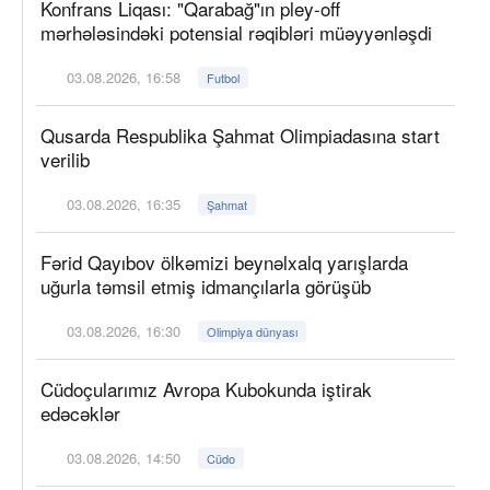
Konfrans Liqası: "Qarabağ"ın pley-off
mərhələsindəki potensial rəqibləri müəyyənləşdi
03.08.2026, 16:58
Futbol
Qusarda Respublika Şahmat Olimpiadasına start
verilib
03.08.2026, 16:35
Şahmat
Fərid Qayıbov ölkəmizi beynəlxalq yarışlarda
uğurla təmsil etmiş idmançılarla görüşüb
03.08.2026, 16:30
Olimpiya dünyası
Cüdoçularımız Avropa Kubokunda iştirak
edəcəklər
03.08.2026, 14:50
Cüdo