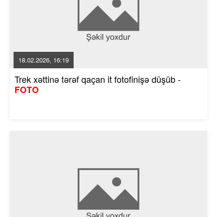
18.02.2026, 16:19
Trek xəttinə tərəf qaçan it fotofinişə düşüb -
FOTO