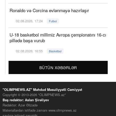
Ronaldo və Corcina evlənməyə hazırlaşır
02.08.2026, 17:24
Futbol
U-18 basketbol millimiz Avropa çempionatını 16-cı
pillədə başa vurub
02.08.2026, 16:55
Basketbol
BÜTÜN XƏBƏRLƏR
"OLIMPNEWS.AZ" Məhdud Məsuliyyətli Cəmiyyət
Copyright © 2013-2026 "OLIMPNEWS.az"
Baş redaktor: Aslan Şirəliyev
Redaktor: Azər Əlizadə
Materiallardan istifadə zamanı www.olimpnews.az
saytına istinad zəruridir