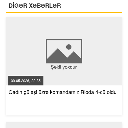
DİGƏR XƏBƏRLƏR
09.05.2026, 22:35
Qadın güləşi üzrə komandamız Rioda 4-cü oldu