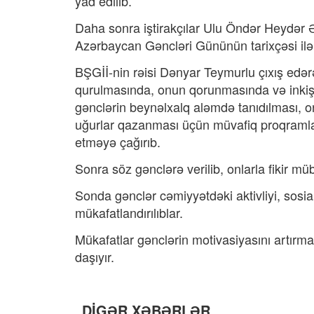
yad edilib.
Daha sonra iştirakçılar Ulu Öndər Heydər Ə
Azərbaycan Gəncləri Gününün tarixçəsi ilə b
BŞGİİ-nin rəisi Dənyar Teymurlu çıxış edərə
qurulmasında, onun qorunmasında və inkişaf
gənclərin beynəlxalq aləmdə tanıdılması, onl
uğurlar qazanması üçün müvafiq proqramlar 
etməyə çağırıb.
Sonra söz gənclərə verilib, onlarla fikir mübad
Sonda gənclər cəmiyyətdəki aktivliyi, sosial 
mükafatlandırılıblar.
Mükafatlar gənclərin motivasiyasını artırm
daşıyır.
DİGƏR XƏBƏRLƏR