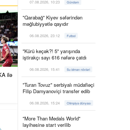
07.08.2026, 10:23
Gündəm
"Qarabağ" Kiyev səfərindən
məğlubiyyətlə qayıdır
06.08.2026, 23:12
Futbol
"Kürü keçək?! 5" yarışında
iştirakçı sayı 616 nəfərə çatdı
06.08.2026, 15:41
Su idman növləri
A ilə
"Turan Tovuz" serbiyalı müdafiəçi
Filip Damyanoviçi transfer edib
06.08.2026, 15:24
Olimpiya dünyası
"More Than Medals World"
layihəsinə start verilib