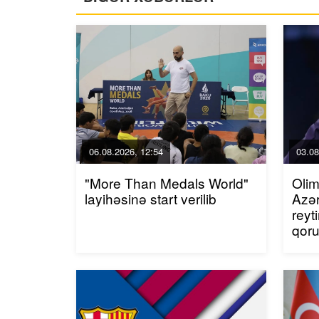
06.08.2026, 12:54
03.08
"More Than Medals World"
Olim
layihəsinə start verilib
Azər
reyt
qor