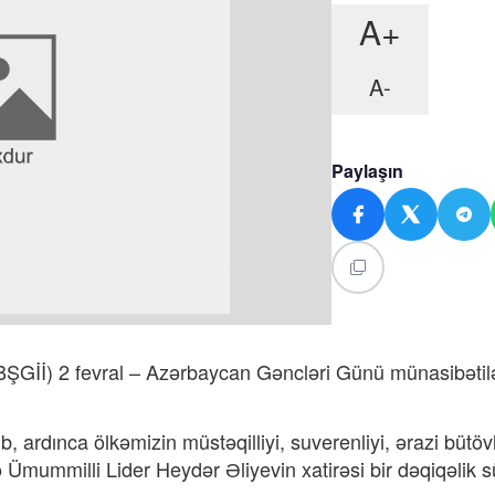
A+
A-
Paylaşın
BŞGİİ) 2 fevral – Azərbaycan Gəncləri Günü münasibətil
b, ardınca ölkəmizin müstəqilliyi, suverenliyi, ərazi bütö
 Ümummilli Lider Heydər Əliyevin xatirəsi bir dəqiqəlik s