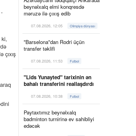
beynəlxalq elmi konqresdə
 -
məruzə ilə çıxış edib
07.08.2026, 12:05
Olimpiya dünyası
ki,
"Barselona"dan Rodri üçün
rdə
transfer təklifi
ə çıxış
07.08.2026, 11:53
Futbol
"Lids Yunayted" tarixinin ən
bahalı transferini reallaşdırdı
naraq
07.08.2026, 10:38
Futbol
dini
Paytaxtımız beynəlxalq
badminton turnirinə ev sahibliyi
edəcək