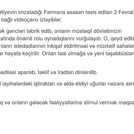
liyevin imzaladığı Fərmana əsasən təsis edilən 2 Fevral
ağlı videoçarxı izləyiblər.
k gəncləri təbrik edib, onların müstəqil dövlətimizin
ında önəmli rolu oynadıqlarını vurğulayıb. O, qeyd edib 
arın istedadlarının inkişaf etdirilməsi və müxtəlif sahələ
həyata keçirilir. Onları fəal olmağa və yeni təşəbbüslərl
iləsi aparılıb, təklif və iradları dinlənilib.
layihələrdəki iştirakları və əldə etdiyi uğurlar nəzərə alı
aq və onların gələcək fəaliyyətlərinə stimul vermək məqsə