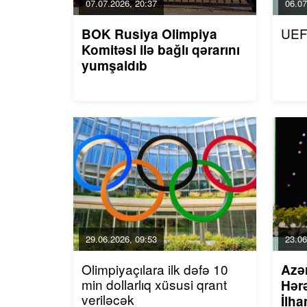
07.07.2026, 20:37
06.07
UEF
BOK Rusiya Olimpiya
Komitəsi ilə bağlı qərarını
yumşaldıb
29.06.2026, 09:53
23.06
Olimpiyaçılara ilk dəfə 10
Azə
min dollarlıq xüsusi qrant
Hərə
veriləcək
İlha