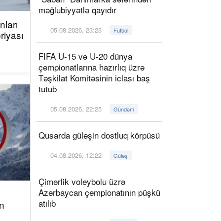
məğlubiyyətlə qayıdır
ları
05.08.2026, 23:23
Futbol
riyası
FIFA U-15 və U-20 dünya
çempionatlarına hazırlıq üzrə
Təşkilat Komitəsinin iclası baş
tutub
05.08.2026, 22:25
Gündəm
Qusarda güləşin dostluq körpüsü
04.08.2026, 12:22
Güləş
Çimərlik voleybolu üzrə
Azərbaycan çempionatının püşkü
atılıb
n