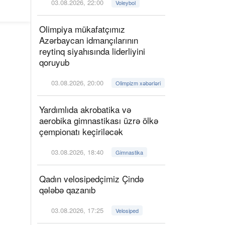
03.08.2026, 22:00
Voleybol
Olimpiya mükafatçımız
Azərbaycan idmançılarının
reytinq siyahısında liderliyini
qoruyub
03.08.2026, 20:00
Olimpizm xəbərləri
Yardımlıda akrobatika və
aerobika gimnastikası üzrə ölkə
çempionatı keçiriləcək
03.08.2026, 18:40
Gimnastika
Qadın velosipedçimiz Çində
qələbə qazanıb
03.08.2026, 17:25
Velosiped