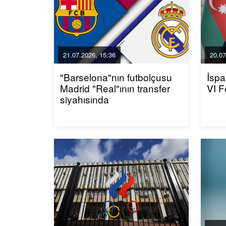
21.07.2026, 15:36
20.07
"Barselona"nın futbolçusu
İspa
Madrid "Real"ının transfer
VI F
siyahısında