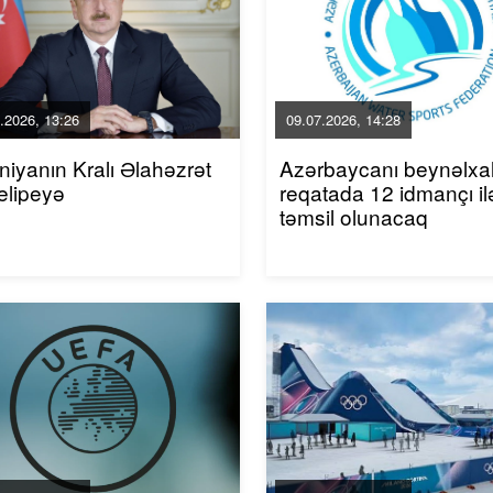
.2026, 13:26
09.07.2026, 14:28
niyanın Kralı Əlahəzrət
Azərbaycanı beynəlxa
elipeyə
reqatada 12 idmançı il
təmsil olunacaq