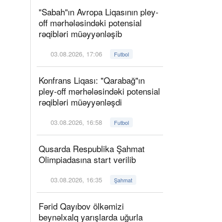
"Sabah"ın Avropa Liqasının pley-
off mərhələsindəki potensial
rəqibləri müəyyənləşib
03.08.2026, 17:06
Futbol
Konfrans Liqası: "Qarabağ"ın
pley-off mərhələsindəki potensial
rəqibləri müəyyənləşdi
03.08.2026, 16:58
Futbol
Qusarda Respublika Şahmat
Olimpiadasına start verilib
03.08.2026, 16:35
Şahmat
Fərid Qayıbov ölkəmizi
beynəlxalq yarışlarda uğurla