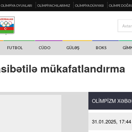
OLIMPIYA OYUNLARI
OLIMPIYACHILARIMIZ
OLIMPIYA DÜNYASI
OLIMPE DOĞR
FUTBOL
CÜDO
GÜLƏŞ
BOKS
GIM
ibətilə mükafatlandırma
OLIMPIZM XƏBƏ
31.01.2025, 17:44