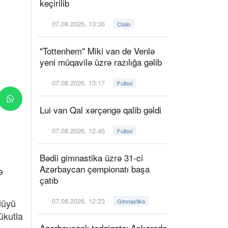
keçirilib
07.08.2026, 13:36
Cüdo
"Tottenhem" Miki van de Venlə
yeni müqavilə üzrə razılığa gəlib
07.08.2026, 13:17
Futbol
Lui van Qal xərçəngə qalib gəldi
07.08.2026, 12:45
Futbol
Bədii gimnastika üzrə 31-ci
Azərbaycan çempionatı başa
ə
çatıb
07.08.2026, 12:23
vlüyü
Gimnastika
ükutla
Azərbaycanlı tədqiqatçı Ankarada