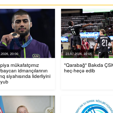
.2026, 20:00
23.07.2026, 22:05
piya mükafatçımız
"Qarabağ" Bakıda ÇSK
baycan idmançılarının
heç-heçə edib
inq siyahısında liderliyini
uyub