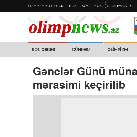
OLIMPIZM XƏBƏRLƏRI
BOK
AOK
MOK
OLIMPIYA TARIXI
SON XƏBƏR
GÜNDƏM
OLIMPIZM
Gənclər Günü münas
mərasimi keçirilib