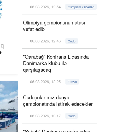
06.08.2026, 12:54
Olimpizm xəbərləri
Olimpiya çempionunun atası
vəfat edib
06.08.2026, 12:46
Cüdo
lq
ə
"Qarabağ" Konfrans Liqasında
Danimarka klubu ilə
qarşılaşacaq
06.08.2026, 12:25
Futbol
Cüdoçularımız dünya
çempionatında iştirak edəcəklər
06.08.2026, 10:17
Cüdo
"Sabah" Danimarka səfərindən