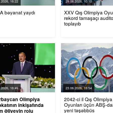
.2026, 16:22
29.06.2026, 10:10
A bəyanat yaydı
XXV Qış Olimpiya Oyun
rekord tamaşaçı audito
toplayıb
.2026, 16:49
23.06.2026, 15:54
2042-ci il Qış Olimpiya
rbaycan Olimpiya
Oyunları üçün ABŞ-da
katının inkişafında
yeni təşəbbüs
m Əliyevin rolu