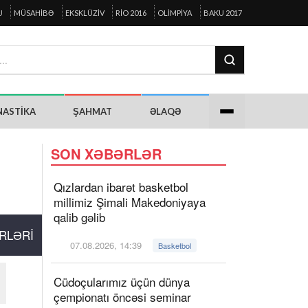
U
MÜSAHIBƏ
EKSKLÜZIV
RIO 2016
OLIMPIYA
BAKU 2017
NASTIKA
ŞAHMAT
ƏLAQƏ
SON XƏBƏRLƏR
Qızlardan ibarət basketbol
millimiz Şimali Makedoniyaya
qalib gəlib
RLƏRI
07.08.2026, 14:39
Basketbol
Cüdoçularımız üçün dünya
çempionatı öncəsi seminar