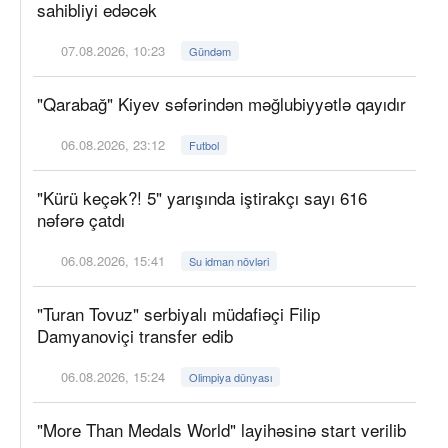
sahibliyi edəcək
07.08.2026, 10:23
Gündəm
"Qarabağ" Kiyev səfərindən məğlubiyyətlə qayıdır
06.08.2026, 23:12
Futbol
"Kürü keçək?! 5" yarışında iştirakçı sayı 616
nəfərə çatdı
06.08.2026, 15:41
Su idman növləri
"Turan Tovuz" serbiyalı müdafiəçi Filip
Damyanoviçi transfer edib
06.08.2026, 15:24
Olimpiya dünyası
"More Than Medals World" layihəsinə start verilib