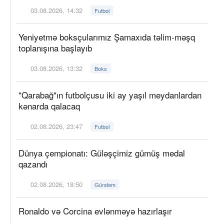
03.08.2026, 14:32
Futbol
Yeniyetmə boksçularımız Şamaxıda təlim-məşq
toplanışına başlayıb
03.08.2026, 13:32
Boks
"Qarabağ"ın futbolçusu iki ay yaşıl meydanlardan
kənarda qalacaq
02.08.2026, 23:47
Futbol
Dünya çempionatı: Güləşçimiz gümüş medal
qazandı
02.08.2026, 18:50
Gündəm
Ronaldo və Corcina evlənməyə hazırlaşır