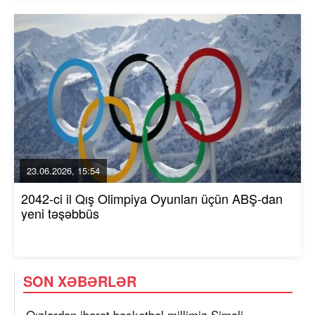
23.06.2026, 15:54
2042-ci il Qış Olimpiya Oyunları üçün ABŞ-dan
yeni təşəbbüs
SON XƏBƏRLƏR
Qızlardan ibarət basketbol millimiz Şimali