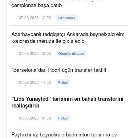
çempionatı başa çatıb
07.08.2026, 12:23
Gimnastika
Azərbaycanlı tədqiqatçı Ankarada beynəlxalq elmi
konqresdə məruzə ilə çıxış edib
07.08.2026, 12:05
Olimpiya dünyası
"Barselona"dan Rodri üçün transfer təklifi
07.08.2026, 11:53
Futbol
"Lids Yunayted" tarixinin ən bahalı transferini
reallaşdırdı
07.08.2026, 10:38
Futbol
Paytaxtımız beynəlxalq badminton turnirinə ev