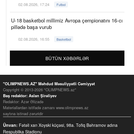
02.08.2026, 17:24
Futbol
U-18 basketbol millimiz Avropa çempionatını 16-cı
pillədə başa vurub
02.08.2026, 16:55
Basketbol
BÜTÜN XƏBƏRLƏR
"OLIMPNEWS.AZ" Məhdud Məsuliyyətli Cəmiyyət
Copyright © 2013-2026 "OLIMPNEWS.az"
Baş redaktor: Aslan Şirəliyev
Redaktor: Azər Əlizadə
Materiallardan istifadə zamanı www.olimpnews.az
saytına istinad zəruridir
Ünvan:
Fətəli xan Xoyski küçəsi, 98a. Tofiq Bəhramov adına
Respublika Stadionu