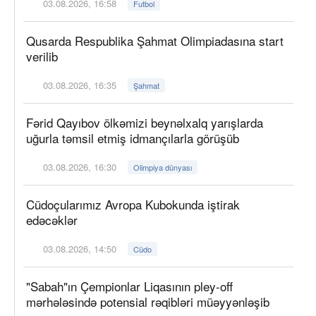
03.08.2026, 16:58
Futbol
Qusarda Respublika Şahmat Olimpiadasına start
verilib
03.08.2026, 16:35
Şahmat
Fərid Qayıbov ölkəmizi beynəlxalq yarışlarda
uğurla təmsil etmiş idmançılarla görüşüb
03.08.2026, 16:30
Olimpiya dünyası
Cüdoçularımız Avropa Kubokunda iştirak
edəcəklər
03.08.2026, 14:50
Cüdo
"Sabah"ın Çempionlar Liqasının pley-off
mərhələsində potensial rəqibləri müəyyənləşib