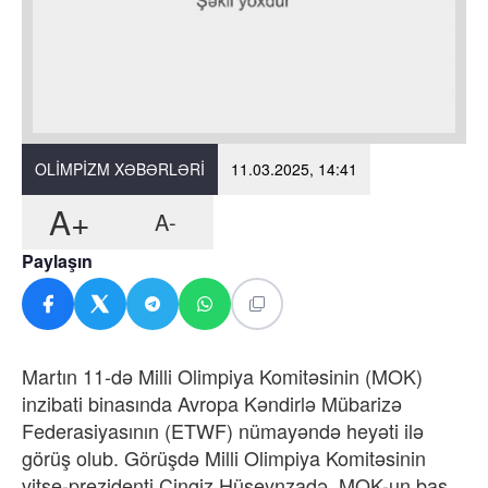
OLIMPIZM XƏBƏRLƏRI
11.03.2025, 14:41
A+
A-
Paylaşın
Martın 11-də Milli Olimpiya Komitəsinin (MOK)
inzibati binasında Avropa Kəndirlə Mübarizə
Federasiyasının (ETWF) nümayəndə heyəti ilə
görüş olub. Görüşdə Milli Olimpiya Komitəsinin
vitse-prezidenti Çingiz Hüseynzadə, MOK-un baş