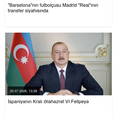
"Barselona"nın futbolçusu Madrid "Real"ının
transfer siyahısında
20.07.2026, 13:26
İspaniyanın Kralı Əlahəzrət VI Felipeyə