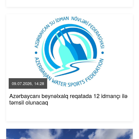
09.07.2026, 14:28
Azərbaycanı beynəlxalq reqatada 12 idmançı ilə
təmsil olunacaq