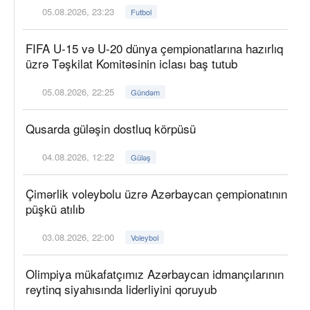
05.08.2026, 23:23
Futbol
FIFA U-15 və U-20 dünya çempionatlarına hazırlıq
üzrə Təşkilat Komitəsinin iclası baş tutub
05.08.2026, 22:25
Gündəm
Qusarda güləşin dostluq körpüsü
04.08.2026, 12:22
Güləş
Çimərlik voleybolu üzrə Azərbaycan çempionatının
püşkü atılıb
03.08.2026, 22:00
Voleybol
Olimpiya mükafatçımız Azərbaycan idmançılarının
reytinq siyahısında liderliyini qoruyub