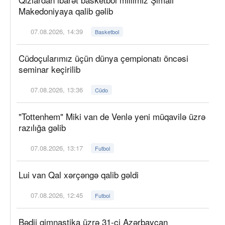
Makedoniyaya qalib gəlib
07.08.2026, 14:39
Basketbol
Cüdoçularımız üçün dünya çempionatı öncəsi
seminar keçirilib
07.08.2026, 13:36
Cüdo
"Tottenhem" Miki van de Venlə yeni müqavilə üzrə
razılığa gəlib
07.08.2026, 13:17
Futbol
Lui van Qal xərçəngə qalib gəldi
07.08.2026, 12:45
Futbol
Bədii gimnastika üzrə 31-ci Azərbaycan