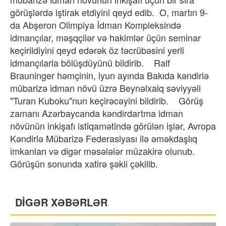
görüşlərdə iştirak etdiyini qeyd edib. O, martın 9-
da Abşeron Olimpiya İdman Kompleksində
idmançılar, məşqçilər və hakimlər üçün seminar
keçirildiyini qeyd edərək öz təcrübəsini yerli
idmançılarla bölüşdüyünü bildirib. Ralf
Brauninger həmçinin, iyun ayında Bakıda kəndirlə
mübarizə idman növü üzrə Beynəlxalq səviyyəli
"Turan Kuboku"nun keçirəcəyini bildirib. Görüş
zamanı Azərbaycanda kəndirdartma idman
növünün inkişafı istiqamətində görülən işlər, Avropa
Kəndirlə Mübarizə Federasiyası ilə əməkdaşlıq
imkanları və digər məsələlər müzakirə olunub.
Görüşün sonunda xatirə şəkli çəkilib.
DİGƏR XƏBƏRLƏR