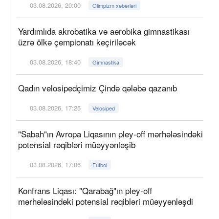
03.08.2026, 20:00
Olimpizm xəbərləri
Yardımlıda akrobatika və aerobika gimnastikası
üzrə ölkə çempionatı keçiriləcək
03.08.2026, 18:40
Gimnastika
Qadın velosipedçimiz Çində qələbə qazanıb
03.08.2026, 17:25
Velosiped
"Sabah"ın Avropa Liqasının pley-off mərhələsindəki
potensial rəqibləri müəyyənləşib
03.08.2026, 17:06
Futbol
Konfrans Liqası: "Qarabağ"ın pley-off
mərhələsindəki potensial rəqibləri müəyyənləşdi