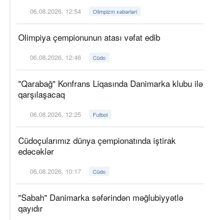
06.08.2026, 12:54
Olimpizm xəbərləri
Olimpiya çempionunun atası vəfat edib
06.08.2026, 12:46
Cüdo
"Qarabağ" Konfrans Liqasında Danimarka klubu ilə
qarşılaşacaq
06.08.2026, 12:25
Futbol
Cüdoçularımız dünya çempionatında iştirak
edəcəklər
06.08.2026, 10:17
Cüdo
"Sabah" Danimarka səfərindən məğlubiyyətlə
qayıdır