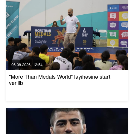
06.08.2026, 12:54
"More Than Medals World" layihəsinə start
verilib