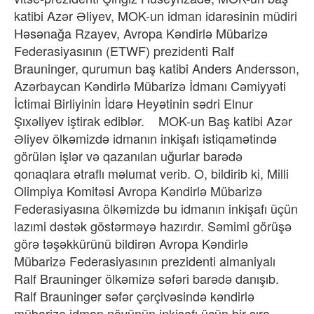
katibi Azər Əliyev, MOK-un idman idarəsinin müdiri
Həsənağa Rzayev, Avropa Kəndirlə Mübarizə
Federasiyasının (ETWF) prezidenti Ralf
Brauninger, qurumun baş katibi Anders Andersson,
Azərbaycan Kəndirlə Mübarizə İdmanı Cəmiyyəti
İctimai Birliyinin İdarə Heyətinin sədri Elnur
Şıxəliyev iştirak ediblər. MOK-un Baş katibi Azər
Əliyev ölkəmizdə idmanın inkişafı istiqamətində
görülən işlər və qazanılan uğurlar barədə
qonaqlara ətraflı məlumat verib. O, bildirib ki, Milli
Olimpiya Komitəsi Avropa Kəndirlə Mübarizə
Federasiyasına ölkəmizdə bu idmanın inkişafı üçün
lazımi dəstək göstərməyə hazırdır. Səmimi görüşə
görə təşəkkürünü bildirən Avropa Kəndirlə
Mübarizə Federasiyasının prezidenti almaniyalı
Ralf Brauninger ölkəmizə səfəri barədə danışıb.
Ralf Brauninger səfər çərçivəsində kəndirlə
mübarizə idman növünün inkişafı üçün bir sıra