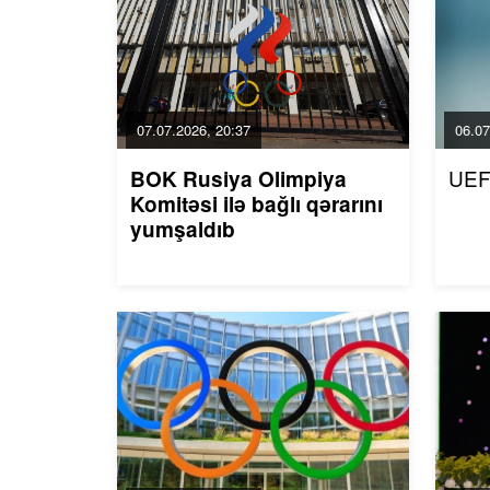
07.07.2026, 20:37
06.07
UEF
BOK Rusiya Olimpiya
Komitəsi ilə bağlı qərarını
yumşaldıb