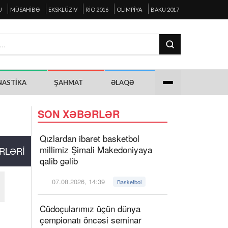
U
MÜSAHIBƏ
EKSKLÜZIV
RIO 2016
OLIMPIYA
BAKU 2017
NASTIKA
ŞAHMAT
ƏLAQƏ
SON XƏBƏRLƏR
Qızlardan ibarət basketbol
millimiz Şimali Makedoniyaya
RLƏRI
qalib gəlib
07.08.2026, 14:39
Basketbol
Cüdoçularımız üçün dünya
çempionatı öncəsi seminar