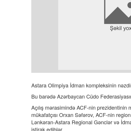
Astara Olimpiya İdman kompleksinin nəzdin
Bu barədə Azərbaycan Cüdo Federasiyasın
Açılış mərasimində ACF-nin prezidentinin 
mükafatçısı Orxan Səfərov, ACF-nin region
Lənkəran-Astara Regional Gənclər və İdma
iştirak ediblər.