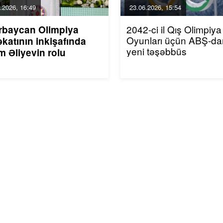
.2026, 16:49
23.06.2026, 15:54
2042-ci il Qış Olimpiya
rbaycan Olimpiya
Oyunları üçün ABŞ-da
katının inkişafında
yeni təşəbbüs
m Əliyevin rolu