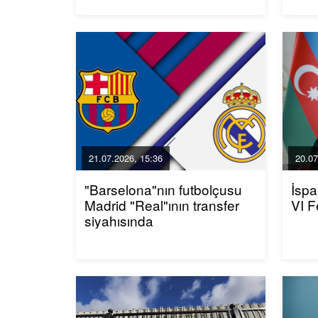
21.07.2026, 15:36
20.07
"Barselona"nın futbolçusu
İspa
Madrid "Real"ının transfer
VI F
siyahısında