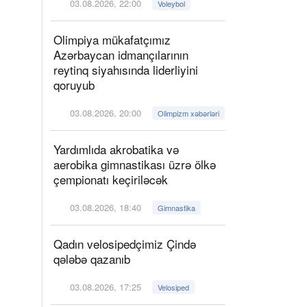
03.08.2026, 22:00
Voleybol
Olimpiya mükafatçımız
Azərbaycan idmançılarının
reytinq siyahısında liderliyini
qoruyub
03.08.2026, 20:00
Olimpizm xəbərləri
Yardımlıda akrobatika və
aerobika gimnastikası üzrə ölkə
çempionatı keçiriləcək
03.08.2026, 18:40
Gimnastika
Qadın velosipedçimiz Çində
qələbə qazanıb
03.08.2026, 17:25
Velosiped