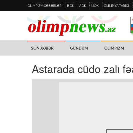
OLIMPIZM XƏBƏRLƏRI
BOK
AOK
MOK
OLIMPIYA TARIXI
SON XƏBƏR
GÜNDƏM
OLIMPIZM
Astarada cüdo zalı fə