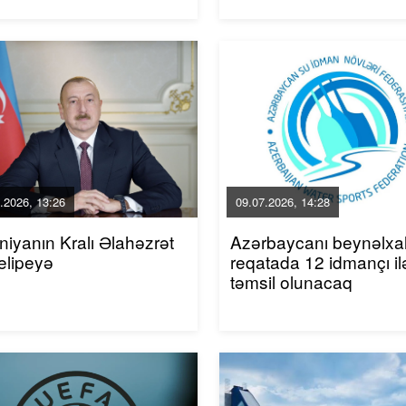
.2026, 13:26
09.07.2026, 14:28
niyanın Kralı Əlahəzrət
Azərbaycanı beynəlxa
elipeyə
reqatada 12 idmançı il
təmsil olunacaq