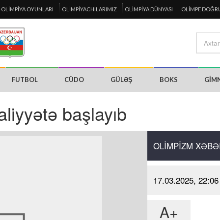
OLIMPIYA OYUNLARI
OLIMPIYACHILARIMIZ
OLIMPIYA DÜNYASI
OLIMPE DOĞR
FUTBOL
CÜDO
GÜLƏŞ
BOKS
GIM
aliyyətə başlayıb
OLIMPIZM XƏBƏ
17.03.2025, 22:06
A+