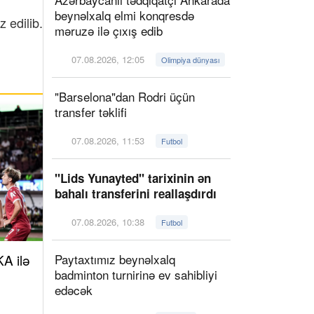
beynəlxalq elmi konqresdə
 edilib.
məruzə ilə çıxış edib
07.08.2026, 12:05
Olimpiya dünyası
"Barselona"dan Rodri üçün
transfer təklifi
07.08.2026, 11:53
Futbol
"Lids Yunayted" tarixinin ən
bahalı transferini reallaşdırdı
07.08.2026, 10:38
Futbol
A ilə
Paytaxtımız beynəlxalq
badminton turnirinə ev sahibliyi
edəcək