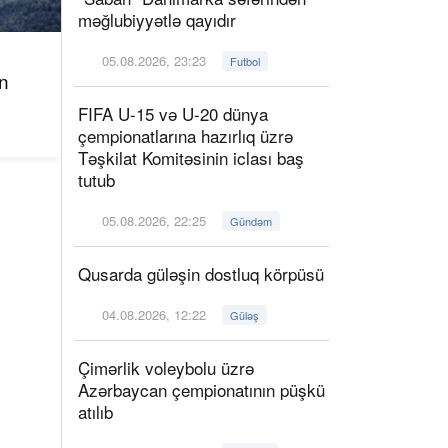
məğlubiyyətlə qayıdır
05.08.2026, 23:23
Futbol
n
FIFA U-15 və U-20 dünya
çempionatlarına hazırlıq üzrə
Təşkilat Komitəsinin iclası baş
tutub
05.08.2026, 22:25
Gündəm
Qusarda güləşin dostluq körpüsü
04.08.2026, 12:22
Güləş
Çimərlik voleybolu üzrə
Azərbaycan çempionatının püşkü
atılıb