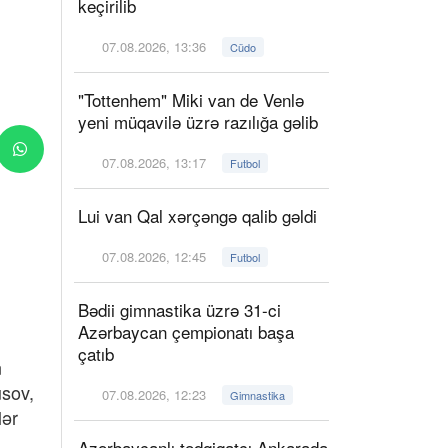
keçirilib
07.08.2026, 13:36
Cüdo
"Tottenhem" Miki van de Venlə
yeni müqavilə üzrə razılığa gəlib
07.08.2026, 13:17
Futbol
Lui van Qal xərçəngə qalib gəldi
07.08.2026, 12:45
Futbol
Bədii gimnastika üzrə 31-ci
Azərbaycan çempionatı başa
çatıb
n
usov,
07.08.2026, 12:23
Gimnastika
lər
Azərbaycanlı tədqiqatçı Ankarada