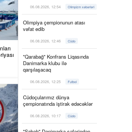
06.08.2026, 12:54
Olimpizm xəbərləri
Olimpiya çempionunun atası
vəfat edib
06.08.2026, 12:46
Cüdo
ları
riyası
"Qarabağ" Konfrans Liqasında
Danimarka klubu ilə
qarşılaşacaq
06.08.2026, 12:25
Futbol
Cüdoçularımız dünya
çempionatında iştirak edəcəklər
06.08.2026, 10:17
Cüdo
"Sabah" Danimarka səfərindən