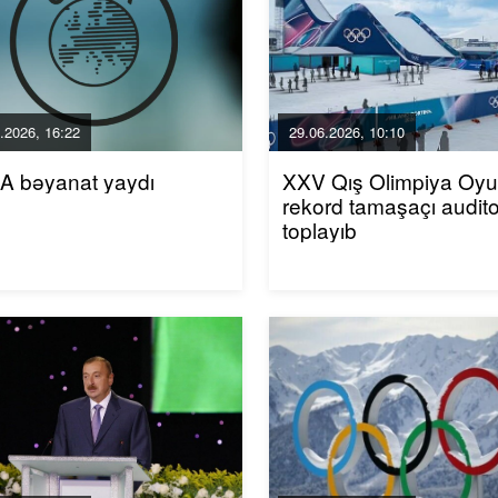
.2026, 16:22
29.06.2026, 10:10
A bəyanat yaydı
XXV Qış Olimpiya Oyun
rekord tamaşaçı audito
toplayıb