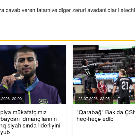
 cavab verən tatamivə digər zəruri avadanlıqlar ilətəchiz
.2026, 20:00
23.07.2026, 22:05
piya mükafatçımız
"Qarabağ" Bakıda ÇSK
baycan idmançılarının
heç-heçə edib
inq siyahısında liderliyini
uyub