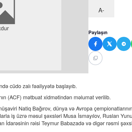
A-
Paylaşın
də cüdo zalı fəaliyyətə başlayıb.
ın (ACF) mətbuat xidmətindən məlumat verilib.
müşaviri Natiq Bağırov, dünya və Avropa çempionatlarını
larla iş üzrə məsul şəxsləri Musa İsmayılov, Ruslan Yun
n İdarəsinin rəisi Teymur Babazadə və digər rəsmi şəxs