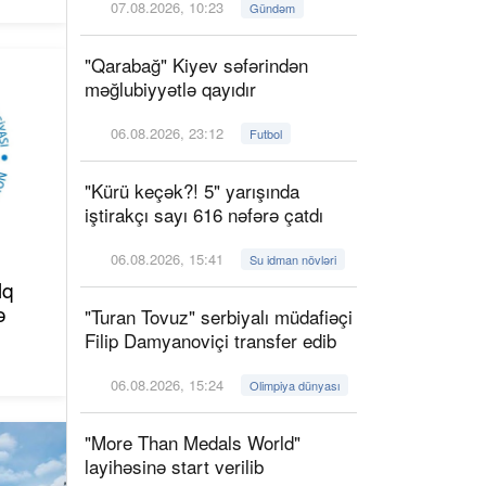
07.08.2026, 10:23
Gündəm
"Qarabağ" Kiyev səfərindən
məğlubiyyətlə qayıdır
06.08.2026, 23:12
Futbol
"Kürü keçək?! 5" yarışında
iştirakçı sayı 616 nəfərə çatdı
06.08.2026, 15:41
Su idman növləri
lq
ə
"Turan Tovuz" serbiyalı müdafiəçi
Filip Damyanoviçi transfer edib
06.08.2026, 15:24
Olimpiya dünyası
"More Than Medals World"
layihəsinə start verilib