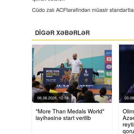
Cüdo zalı ACFtərəfindən müasir standartlara
DİGƏR XƏBƏRLƏR
06.08.2026, 12:54
03.08
"More Than Medals World"
Olim
layihəsinə start verilib
Azər
reyt
qor