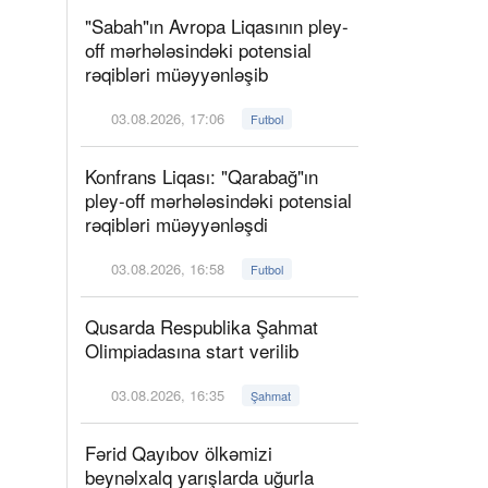
"Sabah"ın Avropa Liqasının pley-
off mərhələsindəki potensial
rəqibləri müəyyənləşib
03.08.2026, 17:06
Futbol
Konfrans Liqası: "Qarabağ"ın
pley-off mərhələsindəki potensial
rəqibləri müəyyənləşdi
03.08.2026, 16:58
Futbol
Qusarda Respublika Şahmat
Olimpiadasına start verilib
03.08.2026, 16:35
Şahmat
Fərid Qayıbov ölkəmizi
beynəlxalq yarışlarda uğurla