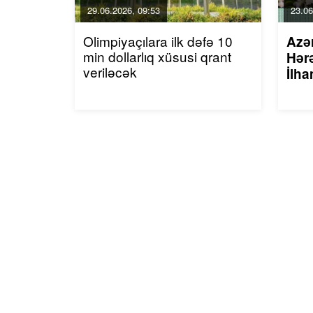
29.06.2026, 09:53
23.06
Olimpiyaçılara ilk dəfə 10
Azə
min dollarlıq xüsusi qrant
Hərə
veriləcək
İlha