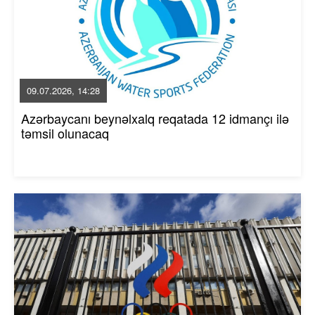
09.07.2026, 14:28
Azərbaycanı beynəlxalq reqatada 12 idmançı ilə
təmsil olunacaq