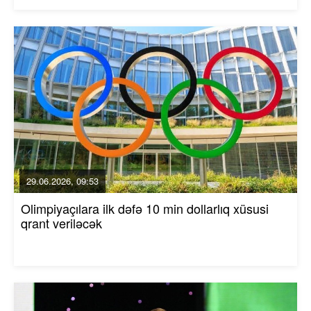
29.06.2026, 09:53
Olimpiyaçılara ilk dəfə 10 min dollarlıq xüsusi
qrant veriləcək