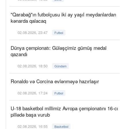
"Qarabağ"ın futbolçusu iki ay yaşıl meydanlardan
kənarda qalacaq
02.08.2026, 23:47
Futbol
Dünya çempionatı: Güləşçimiz gümüş medal
qazandı
02.08.2026, 18:50
Gündəm
Ronaldo və Corcina evlənməyə hazırlaşır
02.08.2026, 17:24
Futbol
U-18 basketbol millimiz Avropa çempionatını 16-cı
pillədə başa vurub
02.08.2026, 16:55
Basketbol