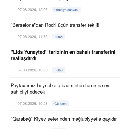
07.08.2026, 12:05
Olimpiya dünyası
"Barselona"dan Rodri üçün transfer təklifi
07.08.2026, 11:53
Futbol
"Lids Yunayted" tarixinin ən bahalı transferini
reallaşdırdı
07.08.2026, 10:38
Futbol
Paytaxtımız beynəlxalq badminton turnirinə ev
sahibliyi edəcək
07.08.2026, 10:23
Gündəm
"Qarabağ" Kiyev səfərindən məğlubiyyətlə qayıdır