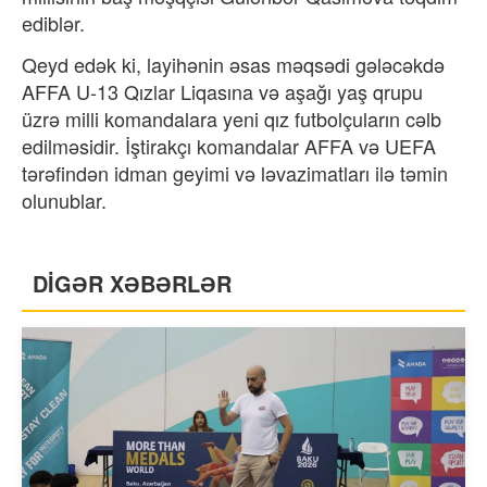
ediblər.
Qeyd edək ki, layihənin əsas məqsədi gələcəkdə
AFFA U-13 Qızlar Liqasına və aşağı yaş qrupu
üzrə milli komandalara yeni qız futbolçuların cəlb
edilməsidir. İştirakçı komandalar AFFA və UEFA
tərəfindən idman geyimi və ləvazimatları ilə təmin
olunublar.
DİGƏR XƏBƏRLƏR