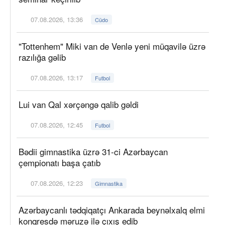
07.08.2026, 13:36
Cüdo
"Tottenhem" Miki van de Venlə yeni müqavilə üzrə
razılığa gəlib
07.08.2026, 13:17
Futbol
Lui van Qal xərçəngə qalib gəldi
07.08.2026, 12:45
Futbol
Bədii gimnastika üzrə 31-ci Azərbaycan
çempionatı başa çatıb
07.08.2026, 12:23
Gimnastika
Azərbaycanlı tədqiqatçı Ankarada beynəlxalq elmi
konqresdə məruzə ilə çıxış edib