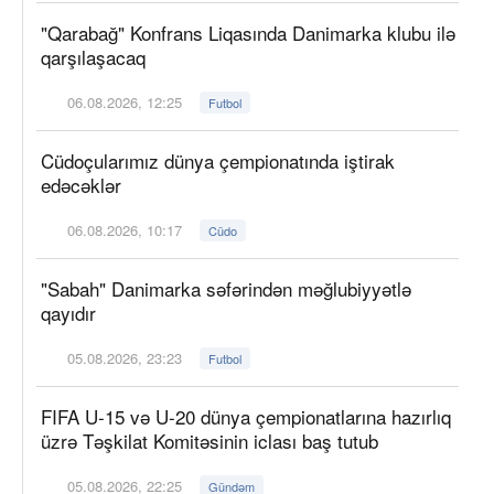
"Qarabağ" Konfrans Liqasında Danimarka klubu ilə
qarşılaşacaq
06.08.2026, 12:25
Futbol
Cüdoçularımız dünya çempionatında iştirak
edəcəklər
06.08.2026, 10:17
Cüdo
"Sabah" Danimarka səfərindən məğlubiyyətlə
qayıdır
05.08.2026, 23:23
Futbol
FIFA U-15 və U-20 dünya çempionatlarına hazırlıq
üzrə Təşkilat Komitəsinin iclası baş tutub
05.08.2026, 22:25
Gündəm