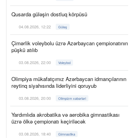
Qusarda güləşin dostluq körpüsü
04.08.2026, 12:22
Güləş
Çimərlik voleybolu üzrə Azərbaycan çempionatının
püşkü atılıb
03.08.2026, 22:00
Voleybol
Olimpiya mükafatçımız Azərbaycan idmançılarının
reytinq siyahısında liderliyini qoruyub
03.08.2026, 20:00
Olimpizm xəbərləri
Yardımlıda akrobatika və aerobika gimnastikası
üzrə ölkə çempionatı keçiriləcək
03.08.2026, 18:40
Gimnastika