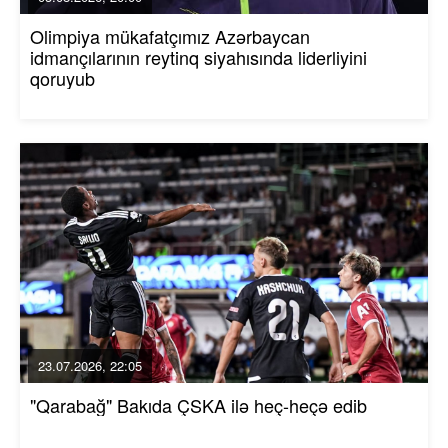
Olimpiya mükafatçımız Azərbaycan
idmançılarının reytinq siyahısında liderliyini
qoruyub
23.07.2026, 22:05
"Qarabağ" Bakıda ÇSKA ilə heç-heçə edib