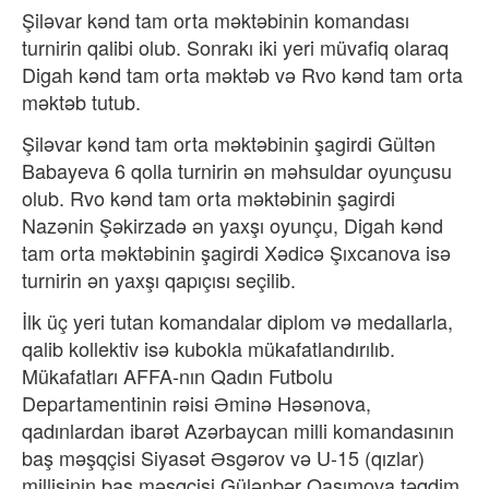
Şiləvar kənd tam orta məktəbinin komandası
turnirin qalibi olub. Sonrakı iki yeri müvafiq olaraq
Digah kənd tam orta məktəb və Rvo kənd tam orta
məktəb tutub.
Şiləvar kənd tam orta məktəbinin şagirdi Gültən
Babayeva 6 qolla turnirin ən məhsuldar oyunçusu
olub. Rvo kənd tam orta məktəbinin şagirdi
Nazənin Şəkirzadə ən yaxşı oyunçu, Digah kənd
tam orta məktəbinin şagirdi Xədicə Şıxcanova isə
turnirin ən yaxşı qapıçısı seçilib.
İlk üç yeri tutan komandalar diplom və medallarla,
qalib kollektiv isə kubokla mükafatlandırılıb.
Mükafatları AFFA-nın Qadın Futbolu
Departamentinin rəisi Əminə Həsənova,
qadınlardan ibarət Azərbaycan milli komandasının
baş məşqçisi Siyasət Əsgərov və U-15 (qızlar)
millisinin baş məşqçisi Gülənbər Qasımova təqdim