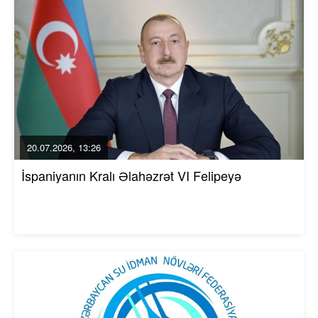
20.07.2026, 13:26
İspaniyanın Kralı Əlahəzrət VI Felipeyə