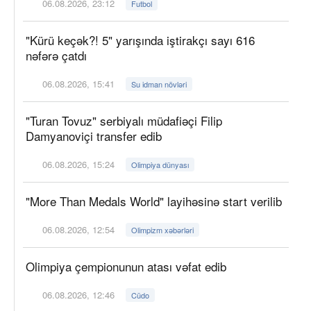
06.08.2026, 23:12
Futbol
"Kürü keçək?! 5" yarışında iştirakçı sayı 616
nəfərə çatdı
06.08.2026, 15:41
Su idman növləri
"Turan Tovuz" serbiyalı müdafiəçi Filip
Damyanoviçi transfer edib
06.08.2026, 15:24
Olimpiya dünyası
"More Than Medals World" layihəsinə start verilib
06.08.2026, 12:54
Olimpizm xəbərləri
Olimpiya çempionunun atası vəfat edib
06.08.2026, 12:46
Cüdo