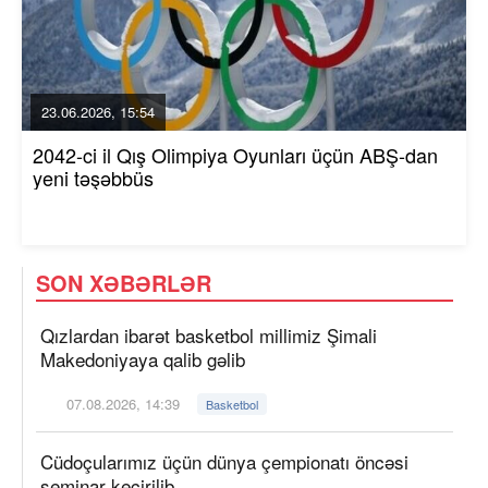
23.06.2026, 15:54
2042-ci il Qış Olimpiya Oyunları üçün ABŞ-dan
yeni təşəbbüs
SON XƏBƏRLƏR
Qızlardan ibarət basketbol millimiz Şimali
Makedoniyaya qalib gəlib
07.08.2026, 14:39
Basketbol
Cüdoçularımız üçün dünya çempionatı öncəsi
seminar keçirilib