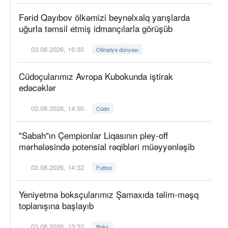
Fərid Qayıbov ölkəmizi beynəlxalq yarışlarda
uğurla təmsil etmiş idmançılarla görüşüb
03.08.2026, 16:30
Olimpiya dünyası
Cüdoçularımız Avropa Kubokunda iştirak
edəcəklər
03.08.2026, 14:50
Cüdo
"Sabah"ın Çempionlar Liqasının pley-off
mərhələsində potensial rəqibləri müəyyənləşib
03.08.2026, 14:32
Futbol
Yeniyetmə boksçularımız Şamaxıda təlim-məşq
toplanışına başlayıb
03.08.2026, 13:32
Boks