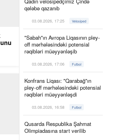
Qadın velosipedçimiz Çində
qələbə qazanıb
03.08.2026, 17:25
Velosiped
k
"Sabah"ın Avropa Liqasının pley-
ğunu
off mərhələsindəki potensial
rəqibləri müəyyənləşib
03.08.2026, 17:06
Futbol
Konfrans Liqası: "Qarabağ"ın
pley-off mərhələsindəki potensial
rəqibləri müəyyənləşdi
03.08.2026, 16:58
Futbol
Qusarda Respublika Şahmat
Olimpiadasına start verilib