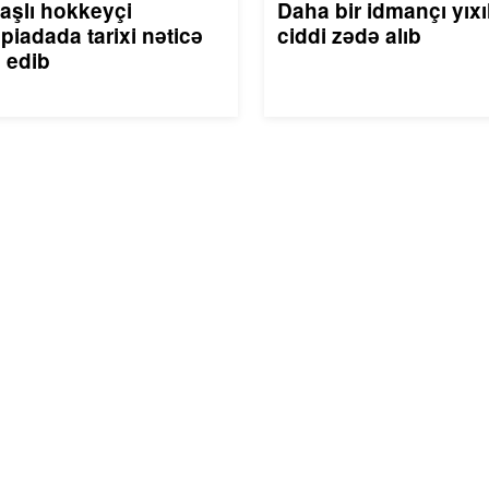
aşlı hokkeyçi
Daha bir idmançı yıxı
piadada tarixi nəticə
ciddi zədə alıb
 edib