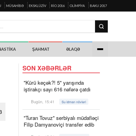
U
MÜSAHIBƏ
EKSKLÜZIV
RIO 2016
OLIMPIYA
BAKU 2017
NASTIKA
ŞAHMAT
ƏLAQƏ
SON XƏBƏRLƏR
"Kürü keçək?! 5" yarışında
iştirakçı sayı 616 nəfərə çatdı
Bugün, 15:41
Su idman növləri
3
"Turan Tovuz" serbiyalı müdafiəçi
Filip Damyanoviçi transfer edib