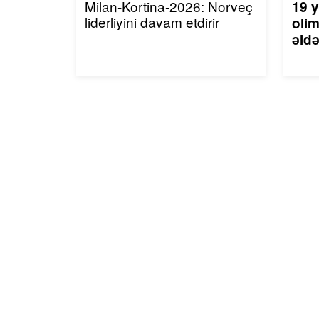
Milan-Kortina-2026: Norveç
19 y
liderliyini davam etdirir
olim
əldə