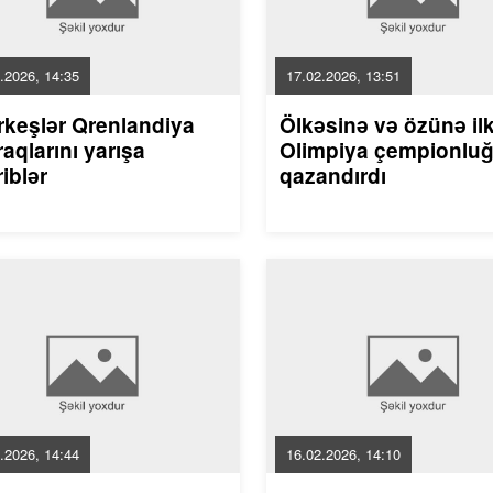
.2026, 14:35
17.02.2026, 13:51
rkeşlər Qrenlandiya
Ölkəsinə və özünə il
aqlarını yarışa
Olimpiya çempionlu
riblər
qazandırdı
.2026, 14:44
16.02.2026, 14:10