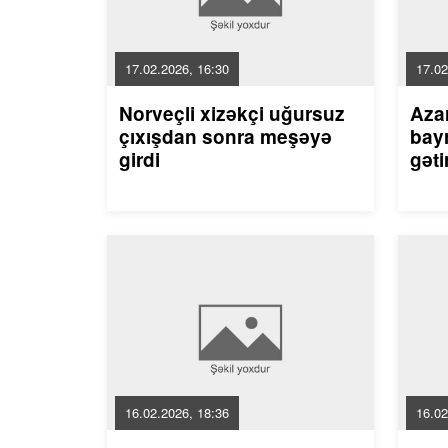
17.02.2026, 16:30
17.02
Norveçli xizəkçi uğursuz
Aza
çıxışdan sonra meşəyə
bayr
girdi
gəti
16.02.2026, 18:36
16.02