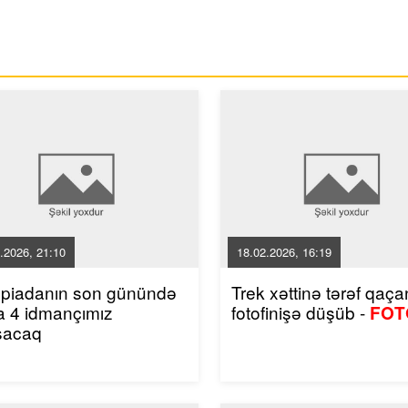
.2026, 21:10
18.02.2026, 16:19
mpiadanın son günündə
Trek xəttinə tərəf qaçan
a 4 idmançımız
fotofinişə düşüb -
FOT
şacaq