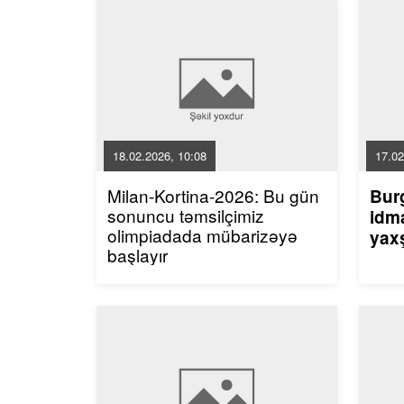
18.02.2026, 10:08
17.02
Milan-Kortina-2026: Bu gün
Bur
sonuncu təmsilçimiz
idma
olimpiadada mübarizəyə
yaxş
başlayır