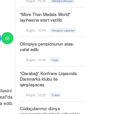
Bugün, 15:24
Olimpiya dünyası
"More Than Medals World"
layihəsinə start verilib
Bugün, 12:54
Olimpizm xəbərləri
Olimpiya çempionunun atası
vəfat edib
Bugün, 12:46
Cüdo
"Qarabağ" Konfrans Liqasında
Danimarka klubu ilə
qarşılaşacaq
ləsini
Bugün, 12:25
Futbol
Real"da
ə edib.
Cüdoçularımız dünya
çempionatında iştirak edəcəklər