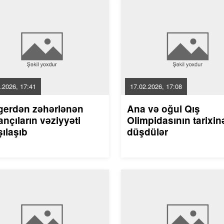
.2026, 17:41
17.02.2026, 17:08
gerdən zəhərlənən
Ana və oğul Qış
nçıların vəziyyəti
Olimpidasının tarixin
ılaşıb
düşdülər