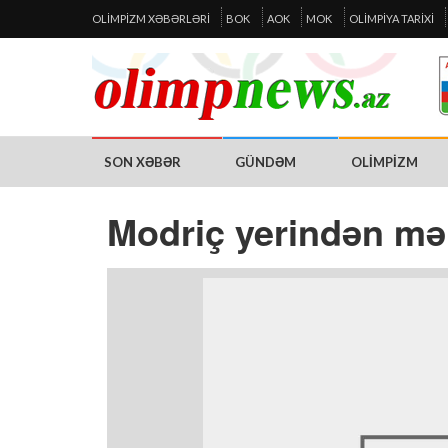
OLIMPIZM XƏBƏRLƏRI
BOK
AOK
MOK
OLIMPIYA TARIXI
SON XƏBƏR
GÜNDƏM
OLIMPIZM
Modriç yerindən m