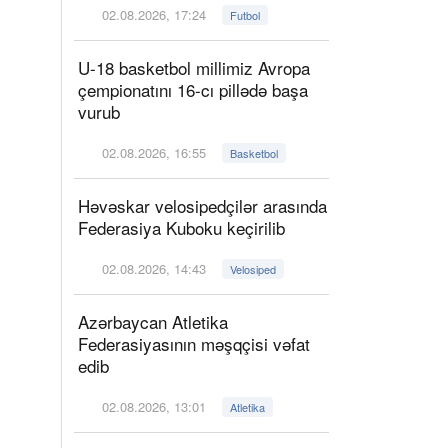
02.08.2026, 17:24
Futbol
U-18 basketbol millimiz Avropa
çempionatını 16-cı pillədə başa
vurub
02.08.2026, 16:55
Basketbol
Həvəskar velosipedçilər arasında
Federasiya Kuboku keçirilib
02.08.2026, 14:43
Velosiped
Azərbaycan Atletika
Federasiyasının məşqçisi vəfat
edib
02.08.2026, 13:01
Atletika