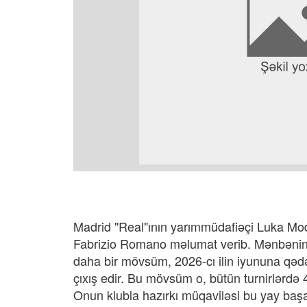
Madrid "Real"ının yarımmüdafiəçi Luka Mod
Fabrizio Romano məlumat verib. Mənbənin sö
daha bir mövsüm, 2026-cı ilin iyununa qədə
çıxış edir. Bu mövsüm o, bütün turnirlərdə
Onun klubla hazırkı müqaviləsi bu yay başa 