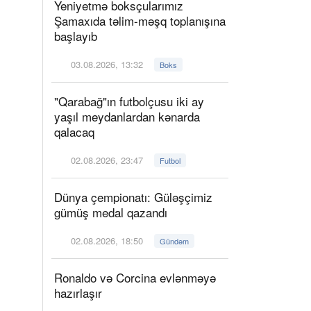
Yeniyetmə boksçularımız
Şamaxıda təlim-məşq toplanışına
başlayıb
03.08.2026, 13:32
Boks
"Qarabağ"ın futbolçusu iki ay
yaşıl meydanlardan kənarda
qalacaq
02.08.2026, 23:47
Futbol
Dünya çempionatı: Güləşçimiz
gümüş medal qazandı
02.08.2026, 18:50
Gündəm
Ronaldo və Corcina evlənməyə
hazırlaşır