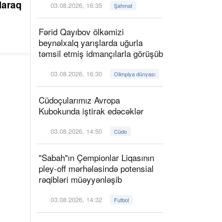
laraq
03.08.2026, 16:35
Şahmat
Fərid Qayıbov ölkəmizi
beynəlxalq yarışlarda uğurla
təmsil etmiş idmançılarla görüşüb
03.08.2026, 16:30
Olimpiya dünyası
Cüdoçularımız Avropa
Kubokunda iştirak edəcəklər
03.08.2026, 14:50
Cüdo
"Sabah"ın Çempionlar Liqasının
pley-off mərhələsində potensial
rəqibləri müəyyənləşib
03.08.2026, 14:32
Futbol