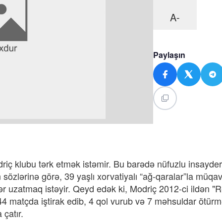
A-
Paylaşın
riç klubu tərk etmək istəmir. Bu barədə nüfuzlu insayder
zlərinə görə, 39 yaşlı xorvatiyalı “ağ-qaralar”la müqavi
r uzatmaq istəyir. Qeyd edək ki, Modriç 2012-ci ildən "
 44 matçda iştirak edib, 4 qol vurub və 7 məhsuldar ötürm
çatır.