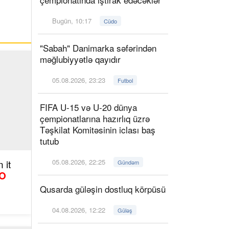
Bugün, 10:17
Cüdo
"Sabah" Danimarka səfərindən
məğlubiyyətlə qayıdır
05.08.2026, 23:23
Futbol
FIFA U-15 və U-20 dünya
çempionatlarına hazırlıq üzrə
Təşkilat Komitəsinin iclası baş
tutub
 it
05.08.2026, 22:25
Gündəm
O
Qusarda güləşin dostluq körpüsü
04.08.2026, 12:22
Güləş