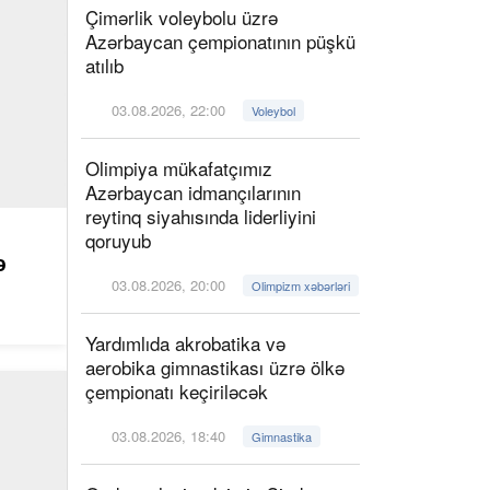
Çimərlik voleybolu üzrə
Azərbaycan çempionatının püşkü
atılıb
03.08.2026, 22:00
Voleybol
Olimpiya mükafatçımız
Azərbaycan idmançılarının
reytinq siyahısında liderliyini
qoruyub
ə
03.08.2026, 20:00
Olimpizm xəbərləri
Yardımlıda akrobatika və
aerobika gimnastikası üzrə ölkə
çempionatı keçiriləcək
03.08.2026, 18:40
Gimnastika