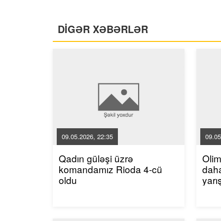
DİGƏR XƏBƏRLƏR
09.05.2026, 22:35
09.05
Qadın güləşi üzrə
Oli
komandamız Rioda 4-cü
dah
oldu
yarı