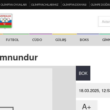
OLIMPIYA OYUNLARI
OLIMPIYACHILARIMIZ
OLIMPIYA DÜNYASI
OLIMPE DOĞR
FUTBOL
CÜDO
GÜLƏŞ
BOKS
GIM
əmnundur
BOK
18.03.2025, 12:5
A+