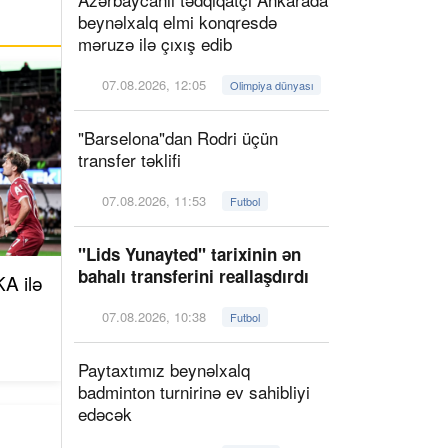
beynəlxalq elmi konqresdə
məruzə ilə çıxış edib
07.08.2026, 12:05
Olimpiya dünyası
"Barselona"dan Rodri üçün
transfer təklifi
07.08.2026, 11:53
Futbol
"Lids Yunayted" tarixinin ən
bahalı transferini reallaşdırdı
A ilə
07.08.2026, 10:38
Futbol
Paytaxtımız beynəlxalq
badminton turnirinə ev sahibliyi
edəcək