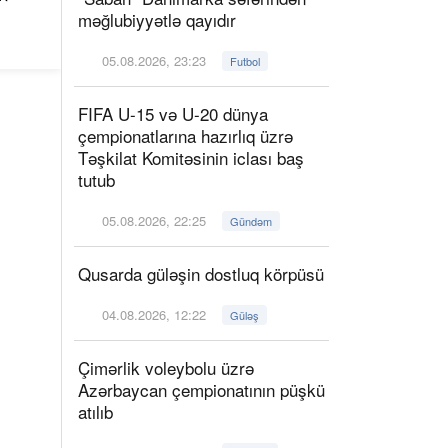
məğlubiyyətlə qayıdır
05.08.2026, 23:23
Futbol
FIFA U-15 və U-20 dünya
çempionatlarına hazırlıq üzrə
Təşkilat Komitəsinin iclası baş
tutub
05.08.2026, 22:25
Gündəm
Qusarda güləşin dostluq körpüsü
04.08.2026, 12:22
Güləş
Çimərlik voleybolu üzrə
Azərbaycan çempionatının püşkü
atılıb