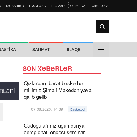
U
MÜSAHIBƏ
EKSKLÜZIV
RIO 2016
OLIMPIYA
BAKU 2017
NASTIKA
ŞAHMAT
ƏLAQƏ
SON XƏBƏRLƏR
Qızlardan ibarət basketbol
millimiz Şimali Makedoniyaya
RLƏRI
qalib gəlib
07.08.2026, 14:39
Basketbol
Cüdoçularımız üçün dünya
çempionatı öncəsi seminar