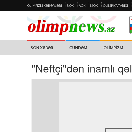
OLIMPIZM XƏBƏRLƏRI
BOK
AOK
MOK
OLIMPIYA TARIXI
SON XƏBƏR
GÜNDƏM
OLIMPIZM
"Neftçi"dən inamlı qə