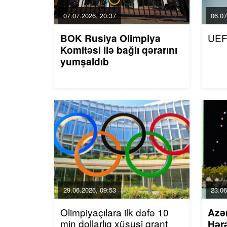
07.07.2026, 20:37
06.07
UEF
BOK Rusiya Olimpiya
Komitəsi ilə bağlı qərarını
yumşaldıb
29.06.2026, 09:53
23.06
Olimpiyaçılara ilk dəfə 10
Azə
min dollarlıq xüsusi qrant
Hərə