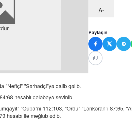
A-
Paylaşın
 "Neftçi" "Sərhədçi"yə qalib gəlib.
84:68 hesablı qələbəyə sevinib.
Sumqayıt" "Quba"nı 112:103, "Ordu" "Lənkəran"ı 87:65, "
79 hesabı ilə məğlub edib.