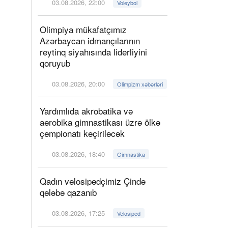
03.08.2026, 22:00
Voleybol
Olimpiya mükafatçımız
Azərbaycan idmançılarının
reytinq siyahısında liderliyini
qoruyub
03.08.2026, 20:00
Olimpizm xəbərləri
Yardımlıda akrobatika və
aerobika gimnastikası üzrə ölkə
çempionatı keçiriləcək
03.08.2026, 18:40
Gimnastika
Qadın velosipedçimiz Çində
qələbə qazanıb
03.08.2026, 17:25
Velosiped