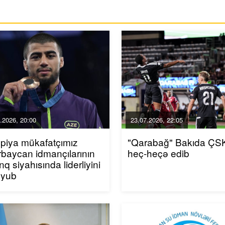
.2026, 20:00
23.07.2026, 22:05
piya mükafatçımız
"Qarabağ" Bakıda ÇSK
baycan idmançılarının
heç-heçə edib
inq siyahısında liderliyini
uyub