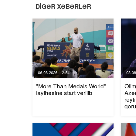
DİGƏR XƏBƏRLƏR
06.08.2026, 12:54
03.08
"More Than Medals World"
Olim
layihəsinə start verilib
Azər
reyt
qor