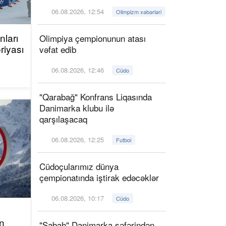
06.08.2026, 12:54
Olimpizm xəbərləri
ları
Olimpiya çempionunun atası
riyası
vəfat edib
06.08.2026, 12:46
Cüdo
"Qarabağ" Konfrans Liqasında
Danimarka klubu ilə
qarşılaşacaq
06.08.2026, 12:25
Futbol
Cüdoçularımız dünya
çempionatında iştirak edəcəklər
06.08.2026, 10:17
Cüdo
n
"Sabah" Danimarka səfərindən