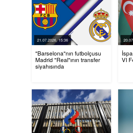
21.07.2026, 15:36
20.07
"Barselona"nın futbolçusu
İspa
Madrid "Real"ının transfer
VI F
siyahısında