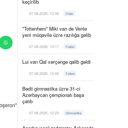
keçirilib
07.08.2026, 13:36
Cüdo
"Tottenhem" Miki van de Venlə
yeni müqavilə üzrə razılığa gəlib
07.08.2026, 13:17
Futbol
Lui van Qal xərçəngə qalib gəldi
07.08.2026, 12:45
Futbol
Bədii gimnastika üzrə 31-ci
Azərbaycan çempionatı başa
çatıb
Abşeron"
07.08.2026, 12:23
Gimnastika
Azərbaycanlı tədqiqatçı Ankarada