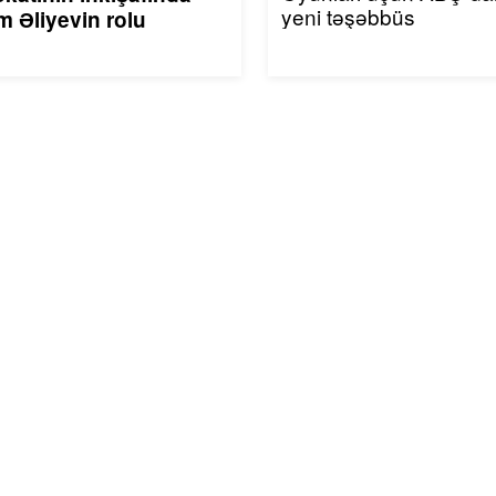
yeni təşəbbüs
m Əliyevin rolu