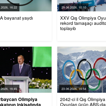
.2026, 16:22
29.06.2026, 10:10
A bəyanat yaydı
XXV Qış Olimpiya Oyun
rekord tamaşaçı audito
toplayıb
.2026, 16:49
23.06.2026, 15:54
2042-ci il Qış Olimpiya
rbaycan Olimpiya
Oyunları üçün ABŞ-da
katının inkişafında