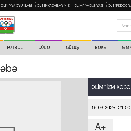
OLIMPIYA OYUNLARI
OLIMPIYACHILARIMIZ
OLIMPIYA DÜNYASI
OLIMPE DOĞR
FUTBOL
CÜDO
GÜLƏŞ
BOKS
GIM
ləbə
OLIMPIZM XƏBƏ
19.03.2025, 21:00
A+