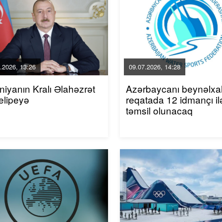
.2026, 13:26
09.07.2026, 14:28
niyanın Kralı Əlahəzrət
Azərbaycanı beynəlxa
elipeyə
reqatada 12 idmançı il
təmsil olunacaq