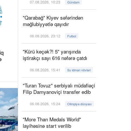
07.08.2026, 10:23
Gündəm
"Qarabağ" Kiyev səfərindən
məğlubiyyətlə qayıdır
06.08.2026, 23:12
Futbol
"Kürü keçək?! 5" yarışında
lq
iştirakçı sayı 616 nəfərə çatdı
ə
06.08.2026, 15:41
Su idman növləri
"Turan Tovuz" serbiyalı müdafiəçi
Filip Damyanoviçi transfer edib
06.08.2026, 15:24
Olimpiya dünyası
"More Than Medals World"
layihəsinə start verilib