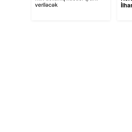
veriləcək
İlha