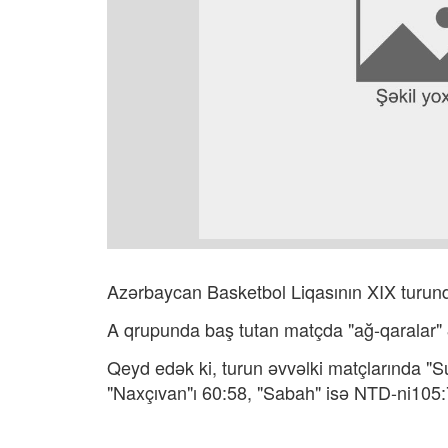
Azərbaycan Basketbol Liqasının XIX turunda
A qrupunda baş tutan matçda "ağ-qaralar" 
Qeyd edək ki, turun əvvəlki matçlarında "
"Naxçıvan"ı 60:58, "Sabah" isə NTD-ni105: