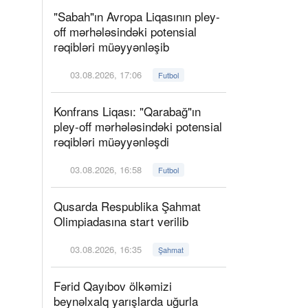
"Sabah"ın Avropa Liqasının pley-
off mərhələsindəki potensial
rəqibləri müəyyənləşib
03.08.2026, 17:06
Futbol
Konfrans Liqası: "Qarabağ"ın
pley-off mərhələsindəki potensial
rəqibləri müəyyənləşdi
03.08.2026, 16:58
Futbol
Qusarda Respublika Şahmat
Olimpiadasına start verilib
03.08.2026, 16:35
Şahmat
Fərid Qayıbov ölkəmizi
beynəlxalq yarışlarda uğurla