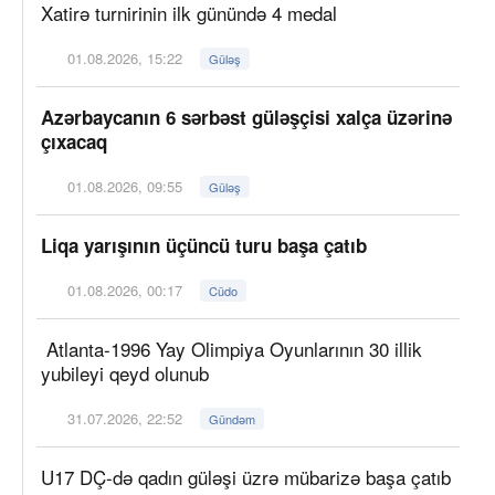
Xatirə turnirinin ilk günündə 4 medal
01.08.2026, 15:22
Güləş
Azərbaycanın 6 sərbəst güləşçisi xalça üzərinə
çıxacaq
01.08.2026, 09:55
Güləş
Liqa yarışının üçüncü turu başa çatıb
01.08.2026, 00:17
Cüdo
Atlanta-1996 Yay Olimpiya Oyunlarının 30 illik
yubileyi qeyd olunub
31.07.2026, 22:52
Gündəm
U17 DÇ-də qadın güləşi üzrə mübarizə başa çatıb