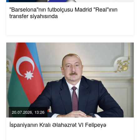
"Barselona"nın futbolçusu Madrid "Real"ının
transfer siyahısında
20.07.2026, 13:26
İspaniyanın Kralı Əlahəzrət VI Felipeyə