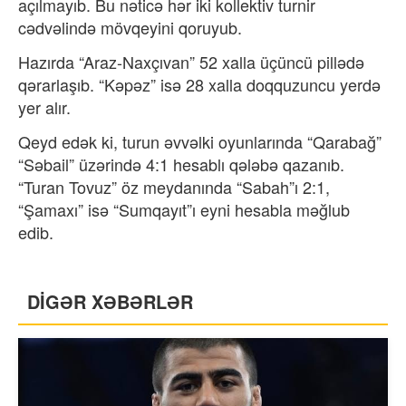
açılmayıb. Bu nəticə hər iki kollektiv turnir
cədvəlində mövqeyini qoruyub.
Hazırda “Araz-Naxçıvan” 52 xalla üçüncü pillədə
qərarlaşıb. “Kəpəz” isə 28 xalla doqquzuncu yerdə
yer alır.
Qeyd edək ki, turun əvvəlki oyunlarında “Qarabağ”
“Səbail” üzərində 4:1 hesablı qələbə qazanıb.
“Turan Tovuz” öz meydanında “Sabah”ı 2:1,
“Şamaxı” isə “Sumqayıt”ı eyni hesabla məğlub
edib.
DİGƏR XƏBƏRLƏR