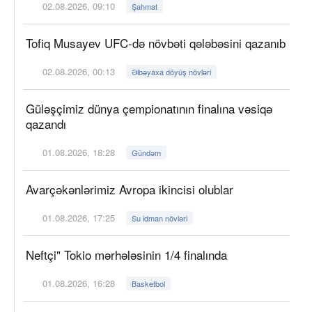
02.08.2026, 09:10
Şahmat
Tofiq Musayev UFC-də növbəti qələbəsini qazanıb
02.08.2026, 00:13
Əlbəyaxa döyüş növləri
Güləşçimiz dünya çempionatının finalına vəsiqə
qazandı
01.08.2026, 18:28
Gündəm
Avarçəkənlərimiz Avropa ikincisi olublar
01.08.2026, 17:25
Su idman növləri
Neftçi" Tokio mərhələsinin 1/4 finalında
01.08.2026, 16:28
Basketbol