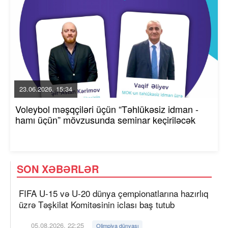
23.06.2026, 15:34
Voleybol məşqçiləri üçün “Təhlükəsiz idman -
hamı üçün” mövzusunda seminar keçiriləcək
SON XƏBƏRLƏR
FIFA U-15 və U-20 dünya çempionatlarına hazırlıq
üzrə Təşkilat Komitəsinin iclası baş tutub
05.08.2026, 22:25
Olimpiya dünyası