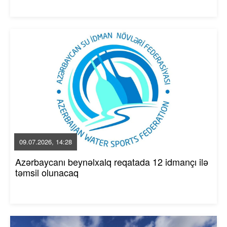
09.07.2026, 14:28
Azərbaycanı beynəlxalq reqatada 12 idmançı ilə
təmsil olunacaq