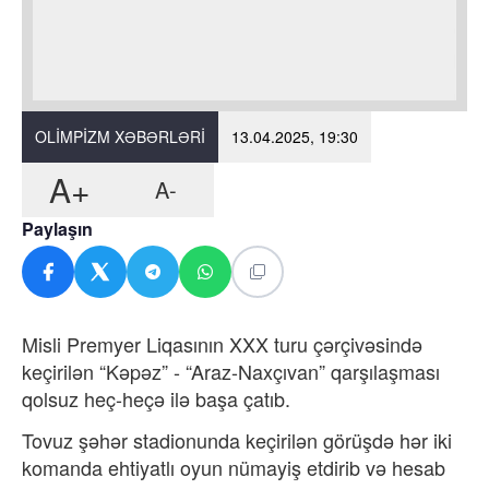
OLIMPIZM XƏBƏRLƏRI
13.04.2025, 19:30
A+
A-
Paylaşın
Misli Premyer Liqasının XXX turu çərçivəsində
keçirilən “Kəpəz” - “Araz-Naxçıvan” qarşılaşması
qolsuz heç-heçə ilə başa çatıb.
Tovuz şəhər stadionunda keçirilən görüşdə hər iki
komanda ehtiyatlı oyun nümayiş etdirib və hesab