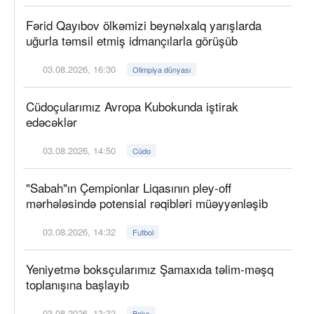
Fərid Qayıbov ölkəmizi beynəlxalq yarışlarda
uğurla təmsil etmiş idmançılarla görüşüb
03.08.2026, 16:30
Olimpiya dünyası
Cüdoçularımız Avropa Kubokunda iştirak
edəcəklər
03.08.2026, 14:50
Cüdo
"Sabah"ın Çempionlar Liqasının pley-off
mərhələsində potensial rəqibləri müəyyənləşib
03.08.2026, 14:32
Futbol
Yeniyetmə boksçularımız Şamaxıda təlim-məşq
toplanışına başlayıb
03.08.2026, 13:32
Boks