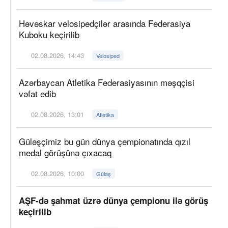
Həvəskar velosipedçilər arasında Federasiya
Kuboku keçirilib
02.08.2026, 14:43
Velosiped
Azərbaycan Atletika Federasiyasının məşqçisi
vəfat edib
02.08.2026, 13:01
Atletika
Güləşçimiz bu gün dünya çempionatında qızıl
medal görüşünə çıxacaq
02.08.2026, 10:00
Güləş
AŞF-də şahmat üzrə dünya çempionu ilə görüş
keçirilib