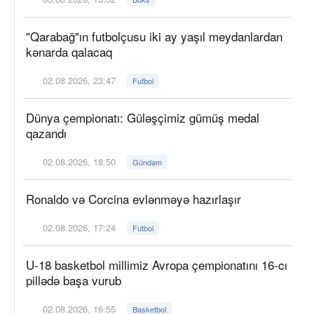
"Qarabağ"ın futbolçusu iki ay yaşıl meydanlardan
kənarda qalacaq
02.08.2026, 23:47
Futbol
Dünya çempionatı: Güləşçimiz gümüş medal
qazandı
02.08.2026, 18:50
Gündəm
Ronaldo və Corcina evlənməyə hazırlaşır
02.08.2026, 17:24
Futbol
U-18 basketbol millimiz Avropa çempionatını 16-cı
pillədə başa vurub
02.08.2026, 16:55
Basketbol