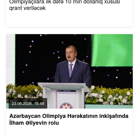
Olimpiyaçılara ilk dəfə 10 min dollarlıq xüsusi
qrant veriləcək
23.06.2026, 16:49
Azərbaycan Olimpiya Hərəkatının inkişafında
İlham Əliyevin rolu