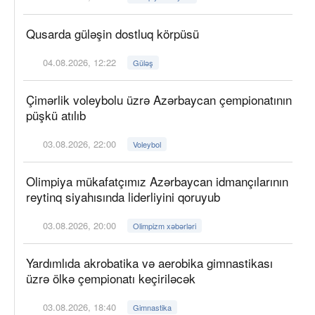
Qusarda güləşin dostluq körpüsü
04.08.2026, 12:22
Güləş
Çimərlik voleybolu üzrə Azərbaycan çempionatının
püşkü atılıb
03.08.2026, 22:00
Voleybol
Olimpiya mükafatçımız Azərbaycan idmançılarının
reytinq siyahısında liderliyini qoruyub
03.08.2026, 20:00
Olimpizm xəbərləri
Yardımlıda akrobatika və aerobika gimnastikası
üzrə ölkə çempionatı keçiriləcək
03.08.2026, 18:40
Gimnastika