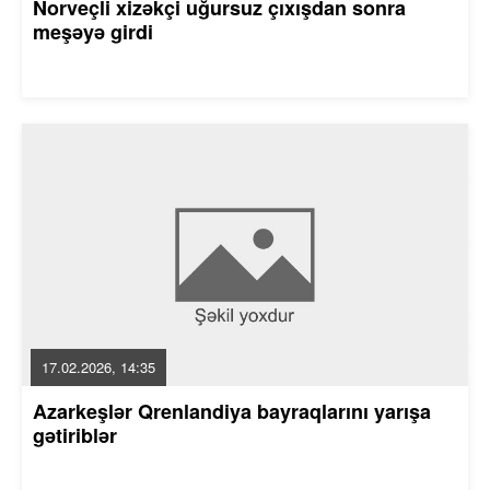
Norveçli xizəkçi uğursuz çıxışdan sonra
meşəyə girdi
17.02.2026, 14:35
Azarkeşlər Qrenlandiya bayraqlarını yarışa
gətiriblər