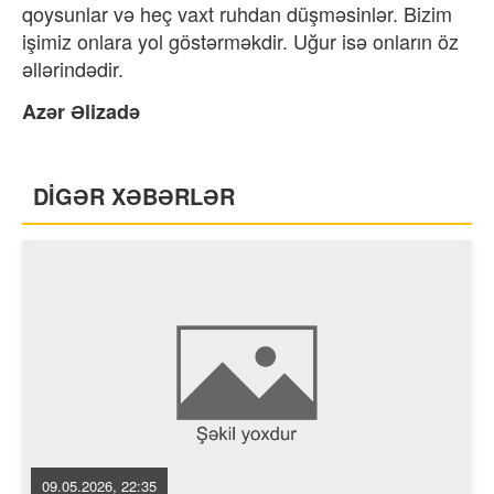
qoysunlar və heç vaxt ruhdan düşməsinlər. Bizim
işimiz onlara yol göstərməkdir. Uğur isə onların öz
əllərindədir.
Azər Əlizadə
DİGƏR XƏBƏRLƏR
09.05.2026, 22:35