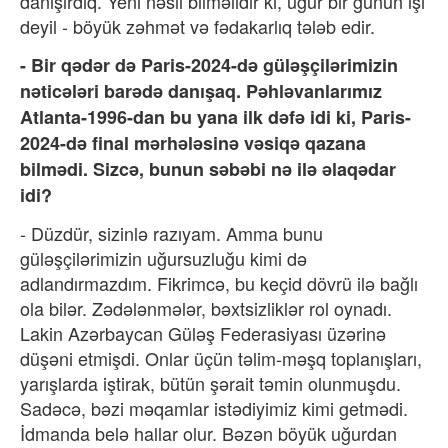
danışırdıq. Yeni nəsil bilməlidir ki, uğur bir günün işi
deyil - böyük zəhmət və fədakarlıq tələb edir.
- Bir qədər də Paris-2024-də güləşçilərimizin
nəticələri barədə danışaq. Pəhləvanlarımız
Atlanta-1996-dan bu yana ilk dəfə idi ki, Paris-
2024-də final mərhələsinə vəsiqə qazana
bilmədi. Sizcə, bunun səbəbi nə ilə əlaqədar
idi?
- Düzdür, sizinlə razıyam. Amma bunu
güləşçilərimizin uğursuzluğu kimi də
adlandırmazdım. Fikrimcə, bu keçid dövrü ilə bağlı
ola bilər. Zədələnmələr, bəxtsizliklər rol oynadı.
Lakin Azərbaycan Güləş Federasiyası üzərinə
düşəni etmişdi. Onlar üçün təlim-məşq toplanışları,
yarışlarda iştirak, bütün şərait təmin olunmuşdu.
Sadəcə, bəzi məqamlar istədiyimiz kimi getmədi.
İdmanda belə hallar olur. Bəzən böyük uğurdan