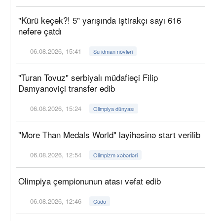
"Kürü keçək?! 5" yarışında iştirakçı sayı 616
nəfərə çatdı
06.08.2026, 15:41
Su idman növləri
"Turan Tovuz" serbiyalı müdafiəçi Filip
Damyanoviçi transfer edib
06.08.2026, 15:24
Olimpiya dünyası
"More Than Medals World" layihəsinə start verilib
06.08.2026, 12:54
Olimpizm xəbərləri
Olimpiya çempionunun atası vəfat edib
06.08.2026, 12:46
Cüdo