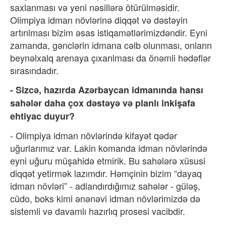
saxlanması və yeni nəsillərə ötürülməsidir.
Olimpiya idman növlərinə diqqət və dəstəyin
artırılması bizim əsas istiqamətlərimizdəndir. Eyni
zamanda, gənclərin idmana cəlb olunması, onların
beynəlxalq arenaya çıxarılması da önəmli hədəflər
sırasındadır.
- Sizcə, hazırda Azərbaycan idmanında hansı
sahələr daha çox dəstəyə və planlı inkişafa
ehtiyac duyur?
- Olimpiya idman növlərində kifayət qədər
uğurlarımız var. Lakin komanda idman növlərində
eyni uğuru müşahidə etmirik. Bu sahələrə xüsusi
diqqət yetirmək lazımdır. Həmçinin bizim “dayaq
idman növləri” - adlandırdığımız sahələr - güləş,
cüdo, boks kimi ənənəvi idman növlərimizdə də
sistemli və davamlı hazırlıq prosesi vacibdir.