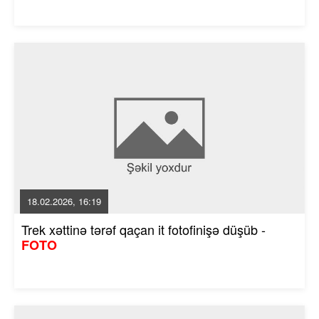
18.02.2026, 16:19
Trek xəttinə tərəf qaçan it fotofinişə düşüb -
FOTO