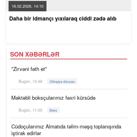
16.02.2026, 14:10
Daha bir idmançı yıxılaraq ciddi zədə alıb
SON XƏBƏRLƏR
"Zirvəni fəth et"
Bugün, 12:48
Olimpiya dünyası
Məktəbli boksçularımız fəxri kürsüdə
Bugün, 11:00
Boks
Cüdoçularımız Almatıda təlim-məşq toplanışında
iştirak edirlər