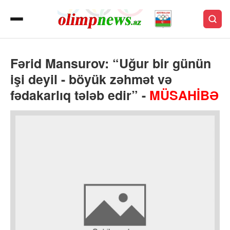
Fərid Mansurov: “Uğur bir günün
işi deyil - böyük zəhmət və
fədakarlıq tələb edir” -
MÜSAHİBƏ