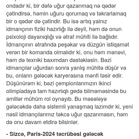
ondadır ki, bir dəfə uğur qazanmaq nə qədər
çətindirsə, həmin uğuru qorumaq və təkrarlamaq
bir o qədər də çətindir. Bu isə artıq yalnız
idmançının fiziki hazırlığı ilə deyil, həm də onun
psixoloji dayanıqlığı və ətraf mühiti ilə bağlıdır.
İdmançının ətrafında peşəkar və düzgün istiqamət
verən bir komanda olmalıdır ki, onu həm mənəvi,
həm də texniki baxımdan dəstəkləsin. Bəzi
idmançılar uğurdan sonra yanlış mühitə düşür və
bu, onların gələcək karyerasına mənfi təsir edir.
Düşünürəm ki, bəzi çempionlarımızın ikinci
olimpiadaya tam hazırlıqlı gedə bilməməsində bu
amillər mühüm rol oynayıb. Bu məsələyə
gələcəkdə daha sistemli yanaşmaq lazımdır ki, yeni
nəsil idmançılarımız təkcə uğur qazanmasın, həm
də onu davam etdirə bilsinlər.
- Sizcə, Paris-2024 təcrübəsi gələcək