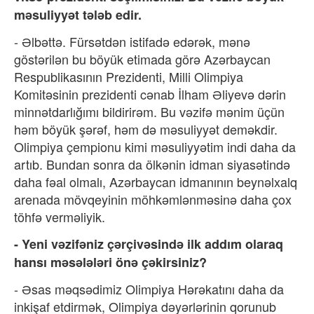
məsuliyyət tələb edir.
- Əlbəttə. Fürsətdən istifadə edərək, mənə
göstərilən bu böyük etimada görə Azərbaycan
Respublikasının Prezidenti, Milli Olimpiya
Komitəsinin prezidenti cənab İlham Əliyevə dərin
minnətdarlığımı bildirirəm. Bu vəzifə mənim üçün
həm böyük şərəf, həm də məsuliyyət deməkdir.
Olimpiya çempionu kimi məsuliyyətim indi daha da
artıb. Bundan sonra da ölkənin idman siyasətində
daha fəal olmalı, Azərbaycan idmanının beynəlxalq
arenada mövqeyinin möhkəmlənməsinə daha çox
töhfə verməliyik.
- Yeni vəzifəniz çərçivəsində ilk addım olaraq
hansı məsələləri önə çəkirsiniz?
- Əsas məqsədimiz Olimpiya Hərəkatını daha da
inkişaf etdirmək, Olimpiya dəyərlərinin qorunub