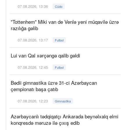
07.08.2026, 13:36
Cüdo
"Tottenhem" Miki van de Venlə yeni müqavilə üzrə
razılığa gəlib
07.08.2026, 13:17
Futbol
Lui van Qal xərçəngə qalib gəldi
07.08.2026, 12:45
Futbol
Bədii gimnastika üzrə 31-ci Azərbaycan
çempionatı başa çatıb
07.08.2026, 12:23
Gimnastika
Azərbaycanlı tədqiqatçı Ankarada beynəlxalq elmi
konqresdə məruzə ilə çıxış edib