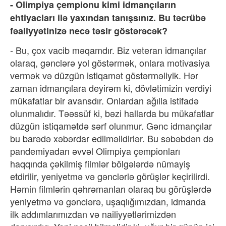
- Olimpiya çempionu kimi idmançıların
ehtiyacları ilə yaxından tanışsınız. Bu təcrübə
fəaliyyətinizə necə təsir göstərəcək?
- Bu, çox vacib məqamdır. Biz veteran idmançılar
olaraq, gənclərə yol göstərmək, onlara motivasiya
vermək və düzgün istiqamət göstərməliyik. Hər
zaman idmançılara deyirəm ki, dövlətimizin verdiyi
mükafatlar bir avansdır. Onlardan ağılla istifadə
olunmalıdır. Təəssüf ki, bəzi hallarda bu mükafatlar
düzgün istiqamətdə sərf olunmur. Gənc idmançılar
bu barədə xəbərdar edilməlidirlər. Bu səbəbdən də
pandemiyadan əvvəl Olimpiya çempionları
haqqında çəkilmiş filmlər bölgələrdə nümayiş
etdirilir, yeniyetmə və gənclərlə görüşlər keçirilirdi.
Həmin filmlərin qəhrəmanları olaraq bu görüşlərdə
yeniyetmə və gənclərə, uşaqlığımızdan, idmanda
ilk addımlarımızdan və nailiyyətlərimizdən