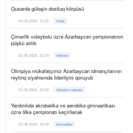
Qusarda güləşin dostluq körpüsü
04.08.2026, 12:22
Güləş
Çimərlik voleybolu üzrə Azərbaycan çempionatının
püşkü atılıb
03.08.2026, 22:00
Voleybol
Olimpiya mükafatçımız Azərbaycan idmançılarının
reytinq siyahısında liderliyini qoruyub
03.08.2026, 20:00
Olimpizm xəbərləri
Yardımlıda akrobatika və aerobika gimnastikası
üzrə ölkə çempionatı keçiriləcək
03.08.2026, 18:40
Gimnastika