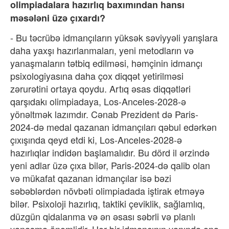
olimpiadalara hazırlıq baxımından hansı
məsələni üzə çıxardı?
- Bu təcrübə idmançıların yüksək səviyyəli yarışlara
daha yaxşı hazırlanmaları, yeni metodların və
yanaşmaların tətbiq edilməsi, həmçinin idmançı
psixologiyasına daha çox diqqət yetirilməsi
zərurətini ortaya qoydu. Artıq əsas diqqətləri
qarşıdakı olimpiadaya, Los-Anceles-2028-ə
yönəltmək lazımdır. Cənab Prezident də Paris-
2024-də medal qazanan idmançıları qəbul edərkən
çıxışında qeyd etdi ki, Los-Anceles-2028-ə
hazırlıqlar indidən başlamalıdır. Bu dörd il ərzində
yeni adlar üzə çıxa bilər, Paris-2024-də qalib olan
və mükafat qazanan idmançılar isə bəzi
səbəblərdən növbəti olimpiadada iştirak etməyə
bilər. Psixoloji hazırlıq, taktiki çeviklik, sağlamlıq,
düzgün qidalanma və ən əsası səbrli və planlı
yanaşma önəmlidir. Hər bir idmançının yanında ona