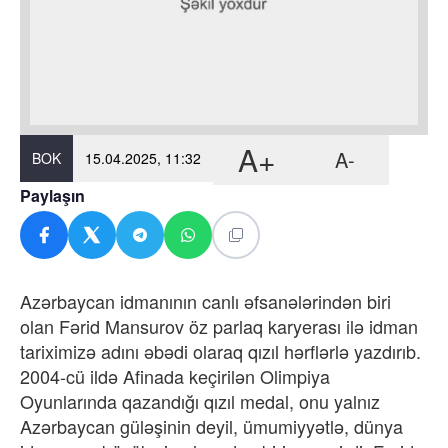
A+
A-
BOK
15.04.2025, 11:32
Paylaşın
Azərbaycan idmanının canlı əfsanələrindən biri
olan Fərid Mansurov öz parlaq karyerası ilə idman
tariximizə adını əbədi olaraq qızıl hərflərlə yazdırıb.
2004-cü ildə Afinada keçirilən Olimpiya
Oyunlarında qazandığı qızıl medal, onu yalnız
Azərbaycan güləşinin deyil, ümumiyyətlə, dünya