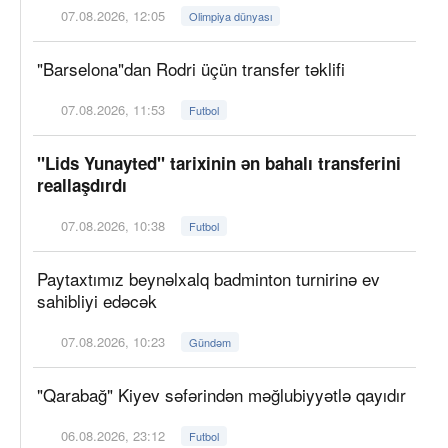
07.08.2026, 12:05
Olimpiya dünyası
"Barselona"dan Rodri üçün transfer təklifi
07.08.2026, 11:53
Futbol
"Lids Yunayted" tarixinin ən bahalı transferini
reallaşdırdı
07.08.2026, 10:38
Futbol
Paytaxtımız beynəlxalq badminton turnirinə ev
sahibliyi edəcək
07.08.2026, 10:23
Gündəm
"Qarabağ" Kiyev səfərindən məğlubiyyətlə qayıdır
06.08.2026, 23:12
Futbol