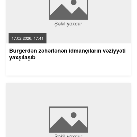
17.02.2026, 17:41
Burgerdən zəhərlənən idmançıların vəziyyəti
yaxşılaşıb