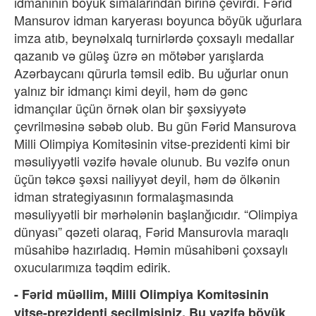
idmanının böyük simalarından birinə çevirdi. Fərid
Mansurov idman karyerası boyunca böyük uğurlara
imza atıb, beynəlxalq turnirlərdə çoxsaylı medallar
qazanıb və güləş üzrə ən mötəbər yarışlarda
Azərbaycanı qürurla təmsil edib. Bu uğurlar onun
yalnız bir idmançı kimi deyil, həm də gənc
idmançılar üçün örnək olan bir şəxsiyyətə
çevrilməsinə səbəb olub. Bu gün Fərid Mansurova
Milli Olimpiya Komitəsinin vitse-prezidenti kimi bir
məsuliyyətli vəzifə həvale olunub. Bu vəzifə onun
üçün təkcə şəxsi nailiyyət deyil, həm də ölkənin
idman strategiyasının formalaşmasında
məsuliyyətli bir mərhələnin başlanğıcıdır. “Olimpiya
dünyası” qəzeti olaraq, Fərid Mansurovla maraqlı
müsahibə hazırladıq. Həmin müsahibəni çoxsaylı
oxucularımıza təqdim edirik.
- Fərid müəllim, Milli Olimpiya Komitəsinin
vitse-prezidenti seçilmisiniz. Bu vəzifə böyük