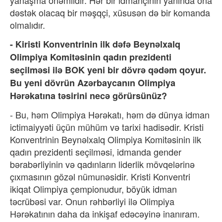
dəstək olacaq bir məşqçi, xüsusən də bir komanda
olmalıdır.
- Kiristi Konventrinin ilk dəfə Beynəlxalq
Olimpiya Komitəsinin qadın prezidenti
seçilməsi ilə BOK yeni bir dövrə qədəm qoyur.
Bu yeni dövrün Azərbaycanın Olimpiya
Hərəkatına təsirini necə görürsünüz?
- Bu, həm Olimpiya Hərəkatı, həm də dünya idman
ictimaiyyəti üçün mühüm və tarixi hadisədir. Kristi
Konventrinin Beynəlxalq Olimpiya Komitəsinin ilk
qadın prezidenti seçilməsi, idmanda gender
bərabərliyinin və qadınların liderlik mövqelərinə
çıxmasının gözəl nümunəsidir. Kristi Konventri
ikiqat Olimpiya çempionudur, böyük idman
təcrübəsi var. Onun rəhbərliyi ilə Olimpiya
Hərəkatının daha da inkişaf edəcəyinə inanıram.