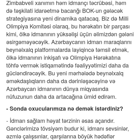
Zimbabveli xanımın həm idmançı təcrübəsi, həm
də təşkilati idarəetmə bacarığı BOK-un gələcək
strategiyasına yeni dinamika qatacaq. Biz də Milli
Olimpiya Komitəsi olaraq, bu hərəkatın bir parçası
kimi, ölkə idmanının yüksəlişi üçün əlimizdən gələni
əsirgəməyəcəyik. Azərbaycanın idman maraqlarını
beynəlxalq platformalarda layiqincə təmsil etmək,
ölkə idmanının inkişafı və Olimpiya Hərəkatına
töhfə vermək istiqamətində fəaliyyətimizi daha da
gücləndirəcəyik. Bu yeni mərhələdə beynəlxalq
əməkdaşlıqların daha da dərinləşəcəyinə və
Azərbaycan idmanının dünya miqyasında
nüfuzunun daha da artacağına ümid edirəm.
- Sonda oxucularımıza nə demək istərdiniz?
- İdman sağlam həyat tərzinin əsas açarıdır.
Gənclərimizə tövsiyəm budur ki, idmanı sevsinlər,
əzmlə çalışsınlar, qarşılarına böyük hədəflər