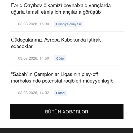
Fərid Qayıbov ölkəmizi beynəlxalq yarışlarda
uğurla təmsil etmiş idmançılarla görüşüb
03.08.2026, 16:30
Olimpiya dünyası
Cüdoçularımız Avropa Kubokunda iştirak
edəcəklər
03.08.2026, 14:50
Cüdo
"Sabah"ın Çempionlar Liqasının pley-off
mərhələsində potensial rəqibləri müəyyənləşib
03.08.2026, 14:32
Futbol
BÜTÜN XƏBƏRLƏR