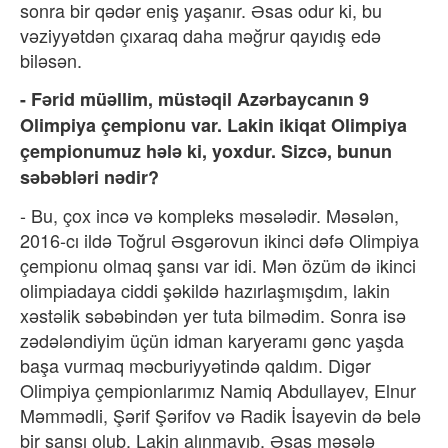
sonra bir qədər eniş yaşanır. Əsas odur ki, bu
vəziyyətdən çıxaraq daha məğrur qayıdış edə
biləsən.
- Fərid müəllim, müstəqil Azərbaycanın 9
Olimpiya çempionu var. Lakin ikiqat Olimpiya
çempionumuz hələ ki, yoxdur. Sizcə, bunun
səbəbləri nədir?
- Bu, çox incə və kompleks məsələdir. Məsələn,
2016-cı ildə Toğrul Əsgərovun ikinci dəfə Olimpiya
çempionu olmaq şansı var idi. Mən özüm də ikinci
olimpiadaya ciddi şəkildə hazırlaşmışdım, lakin
xəstəlik səbəbindən yer tuta bilmədim. Sonra isə
zədələndiyim üçün idman karyeramı gənc yaşda
başa vurmaq məcburiyyətində qaldım. Digər
Olimpiya çempionlarımız Namiq Abdullayev, Elnur
Məmmədli, Şərif Şərifov və Radik İsayevin də belə
bir şansı olub. Lakin alınmayıb. Əsas məsələ