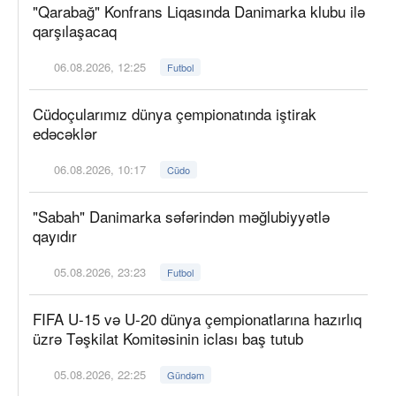
"Qarabağ" Konfrans Liqasında Danimarka klubu ilə
qarşılaşacaq
06.08.2026, 12:25
Futbol
Cüdoçularımız dünya çempionatında iştirak
edəcəklər
06.08.2026, 10:17
Cüdo
"Sabah" Danimarka səfərindən məğlubiyyətlə
qayıdır
05.08.2026, 23:23
Futbol
FIFA U-15 və U-20 dünya çempionatlarına hazırlıq
üzrə Təşkilat Komitəsinin iclası baş tutub
05.08.2026, 22:25
Gündəm