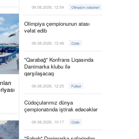
06.08.2026, 12:54
Olimpizm xəbərləri
Olimpiya çempionunun atası
vəfat edib
06.08.2026, 12:46
Cüdo
"Qarabağ" Konfrans Liqasında
Danimarka klubu ilə
qarşılaşacaq
ları
06.08.2026, 12:25
Futbol
riyası
Cüdoçularımız dünya
çempionatında iştirak edəcəklər
06.08.2026, 10:17
Cüdo
"Sabah" Danimarka səfərindən