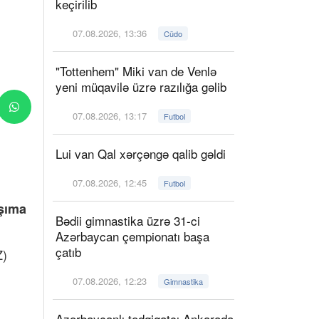
keçirilib
07.08.2026, 13:36
Cüdo
"Tottenhem" Miki van de Venlə
yeni müqavilə üzrə razılığa gəlib
07.08.2026, 13:17
Futbol
Lui van Qal xərçəngə qalib gəldi
07.08.2026, 12:45
Futbol
aşıma
Bədii gimnastika üzrə 31-ci
Azərbaycan çempionatı başa
çatıb
Z)
07.08.2026, 12:23
Gimnastika
Azərbaycanlı tədqiqatçı Ankarada