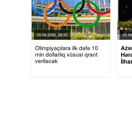
29.06.2026, 09:53
23.06
Olimpiyaçılara ilk dəfə 10
Azə
min dollarlıq xüsusi qrant
Hərə
veriləcək
İlha