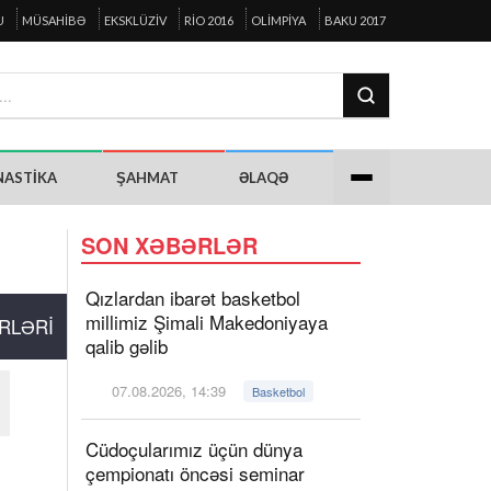
U
MÜSAHIBƏ
EKSKLÜZIV
RIO 2016
OLIMPIYA
BAKU 2017
NASTIKA
ŞAHMAT
ƏLAQƏ
SON XƏBƏRLƏR
Qızlardan ibarət basketbol
millimiz Şimali Makedoniyaya
RLƏRI
qalib gəlib
07.08.2026, 14:39
Basketbol
Cüdoçularımız üçün dünya
çempionatı öncəsi seminar