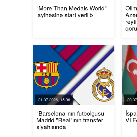
"More Than Medals World"
Olim
layihəsinə start verilib
Azər
reyt
qor
21.07.2026, 15:36
20.07
"Barselona"nın futbolçusu
İspa
Madrid "Real"ının transfer
VI F
siyahısında