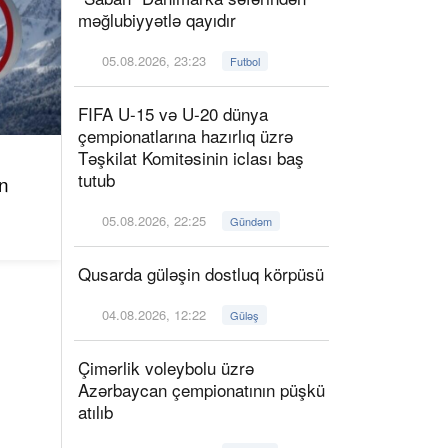
məğlubiyyətlə qayıdır
05.08.2026, 23:23
Futbol
FIFA U-15 və U-20 dünya
çempionatlarına hazırlıq üzrə
Təşkilat Komitəsinin iclası baş
tutub
n
05.08.2026, 22:25
Gündəm
Qusarda güləşin dostluq körpüsü
04.08.2026, 12:22
Güləş
Çimərlik voleybolu üzrə
Azərbaycan çempionatının püşkü
atılıb