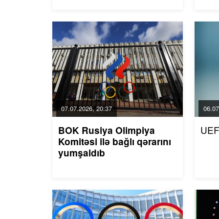
07.07.2026, 20:37
06.07
UEF
BOK Rusiya Olimpiya
Komitəsi ilə bağlı qərarını
yumşaldıb