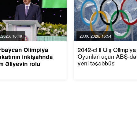
.2026, 16:49
23.06.2026, 15:54
2042-ci il Qış Olimpiya
rbaycan Olimpiya
Oyunları üçün ABŞ-da
katının inkişafında
yeni təşəbbüs
m Əliyevin rolu