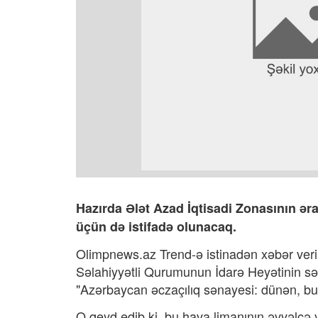
Hazırda Ələt Azad İqtisadi Zonasının əra
üçün də istifadə olunacaq.
Olimpnews.az Trend-ə istinadən xəbər verir
Səlahiyyətli Qurumunun İdarə Heyətinin sə
"Azərbaycan əczaçılıq sənayesi: dünən, bu 
O qeyd edib ki, bu hava limanının əvvəlcə 