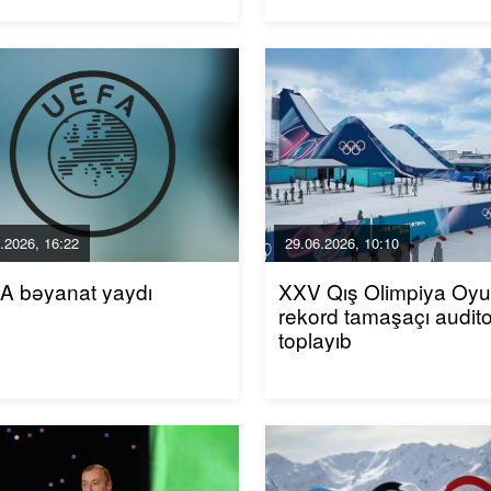
.2026, 16:22
29.06.2026, 10:10
A bəyanat yaydı
XXV Qış Olimpiya Oyun
rekord tamaşaçı audito
toplayıb