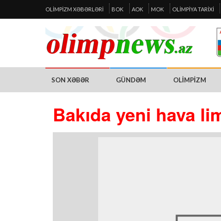
OLIMPIZM XƏBƏRLƏRI
BOK
AOK
MOK
OLIMPIYA TARIXI
SON XƏBƏR
GÜNDƏM
OLIMPIZM
Bakıda yeni hava lima