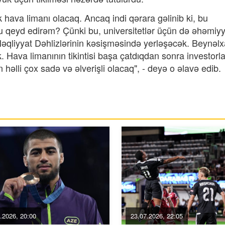
hava limanı olacaq. Ancaq indi qərara gəlinib ki, bu
u qeyd edirəm? Çünki bu, universitetlər üçün də əhəmiyyə
 Nəqliyyat Dəhlizlərinin kəsişməsində yerləşəcək. Beynəlx
 Hava limanının tikintisi başa çatdıqdan sonra investorla
 həlli çox sadə və əlverişli olacaq", - deyə o əlavə edib.
.2026, 20:00
23.07.2026, 22:05