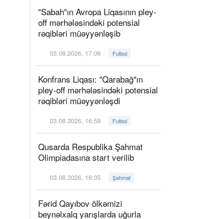
"Sabah"ın Avropa Liqasının pley-
off mərhələsindəki potensial
rəqibləri müəyyənləşib
03.08.2026, 17:06
Futbol
Konfrans Liqası: "Qarabağ"ın
pley-off mərhələsindəki potensial
rəqibləri müəyyənləşdi
03.08.2026, 16:58
Futbol
Qusarda Respublika Şahmat
Olimpiadasına start verilib
03.08.2026, 16:35
Şahmat
Fərid Qayıbov ölkəmizi
beynəlxalq yarışlarda uğurla