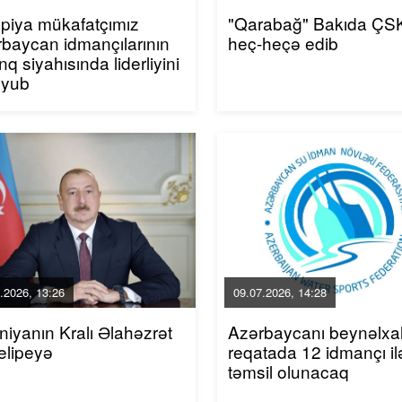
piya mükafatçımız
"Qarabağ" Bakıda ÇSK
baycan idmançılarının
heç-heçə edib
inq siyahısında liderliyini
uyub
.2026, 13:26
09.07.2026, 14:28
niyanın Kralı Əlahəzrət
Azərbaycanı beynəlxa
elipeyə
reqatada 12 idmançı il
təmsil olunacaq