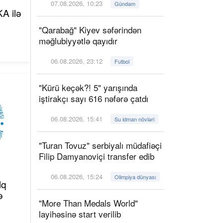
07.08.2026, 10:23
Gündəm
A ilə
"Qarabağ" Kiyev səfərindən
məğlubiyyətlə qayıdır
06.08.2026, 23:12
Futbol
"Kürü keçək?! 5" yarışında
iştirakçı sayı 616 nəfərə çatdı
06.08.2026, 15:41
Su idman növləri
"Turan Tovuz" serbiyalı müdafiəçi
Filip Damyanoviçi transfer edib
06.08.2026, 15:24
Olimpiya dünyası
lq
ə
"More Than Medals World"
layihəsinə start verilib