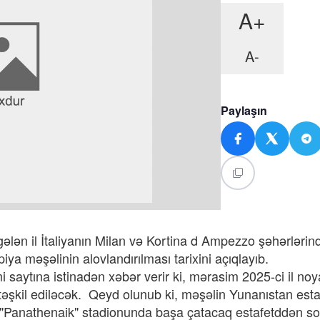
A+
A-
Paylaşın
lən il İtaliyanın Milan və Kortina d Ampezzo şəhərlərind
ya məşəlinin alovlandırılması tarixini açıqlayıb.
aytına istinadən xəbər verir ki, mərasim 2025-ci il noy
şkil ediləcək. Qeyd olunub ki, məşəlin Yunanıstan esta
"Panathenaik" stadionunda başa çatacaq estafetddən s