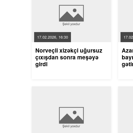
17.02.2026, 16:30
17.02
Norveçli xizəkçi uğursuz
Aza
çıxışdan sonra meşəyə
bayr
girdi
gəti