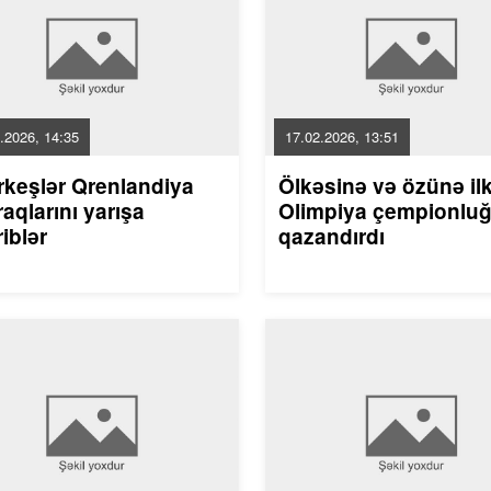
.2026, 14:35
17.02.2026, 13:51
rkeşlər Qrenlandiya
Ölkəsinə və özünə il
aqlarını yarışa
Olimpiya çempionlu
riblər
qazandırdı