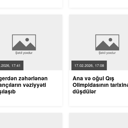
.2026, 17:41
17.02.2026, 17:08
gerdən zəhərlənən
Ana və oğul Qış
nçıların vəziyyəti
Olimpidasının tarixin
ılaşıb
düşdülər