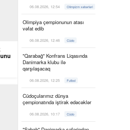
06.08.2026, 12:54
Olimpizm xəbərləri
Olimpiya çempionunun atası
vəfat edib
06.08.2026, 12:46
Cüdo
k
ğunu
"Qarabağ" Konfrans Liqasında
Danimarka klubu ilə
qarşılaşacaq
06.08.2026, 12:25
Futbol
Cüdoçularımız dünya
çempionatında iştirak edəcəklər
06.08.2026, 10:17
Cüdo
"Sabah" Danimarka səfərindən