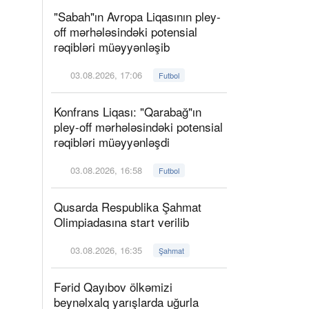
"Sabah"ın Avropa Liqasının pley-
off mərhələsindəki potensial
rəqibləri müəyyənləşib
03.08.2026, 17:06
Futbol
Konfrans Liqası: "Qarabağ"ın
pley-off mərhələsindəki potensial
rəqibləri müəyyənləşdi
03.08.2026, 16:58
Futbol
Qusarda Respublika Şahmat
Olimpiadasına start verilib
03.08.2026, 16:35
Şahmat
Fərid Qayıbov ölkəmizi
beynəlxalq yarışlarda uğurla