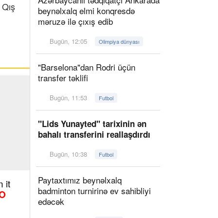
 Qış
beynəlxalq elmi konqresdə
məruzə ilə çıxış edib
Bugün, 12:05
Olimpiya dünyası
"Barselona"dan Rodri üçün
transfer təklifi
Bugün, 11:53
Futbol
"Lids Yunayted" tarixinin ən
bahalı transferini reallaşdırdı
Bugün, 10:38
Futbol
Paytaxtımız beynəlxalq
 it
badminton turnirinə ev sahibliyi
O
edəcək