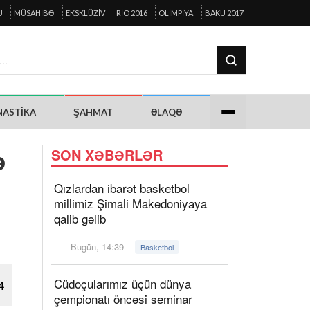
U
MÜSAHIBƏ
EKSKLÜZIV
RIO 2016
OLIMPIYA
BAKU 2017
NASTIKA
ŞAHMAT
ƏLAQƏ
ə
SON XƏBƏRLƏR
Qızlardan ibarət basketbol
millimiz Şimali Makedoniyaya
qalib gəlib
Bugün, 14:39
Basketbol
Cüdoçularımız üçün dünya
4
çempionatı öncəsi seminar