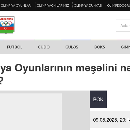
OLIMPIYA OYUNLARI
OLIMPIYACHILARIMIZ
OLIMPIYA DÜNYASI
OLIMPE DOĞR
FUTBOL
CÜDO
GÜLƏŞ
BOKS
GIM
ya Oyunlarının məşəlini n
?
BOK
09.05.2025, 20:1