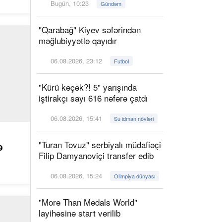
Bugün, 10:23
Gündəm
"Qarabağ" Kiyev səfərindən
məğlubiyyətlə qayıdır
06.08.2026, 23:12
Futbol
"Kürü keçək?! 5" yarışında
iştirakçı sayı 616 nəfərə çatdı
06.08.2026, 15:41
Su idman növləri
"Turan Tovuz" serbiyalı müdafiəçi
ə
Filip Damyanoviçi transfer edib
06.08.2026, 15:24
Olimpiya dünyası
"More Than Medals World"
layihəsinə start verilib