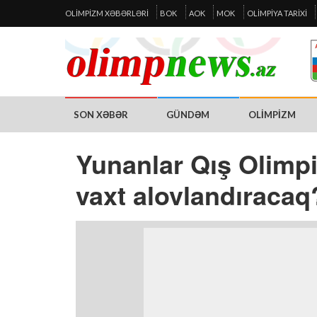
OLIMPIZM XƏBƏRLƏRI
BOK
AOK
MOK
OLIMPIYA TARIXI
SON XƏBƏR
GÜNDƏM
OLIMPIZM
Yunanlar Qış Olimpi
vaxt alovlandıracaq