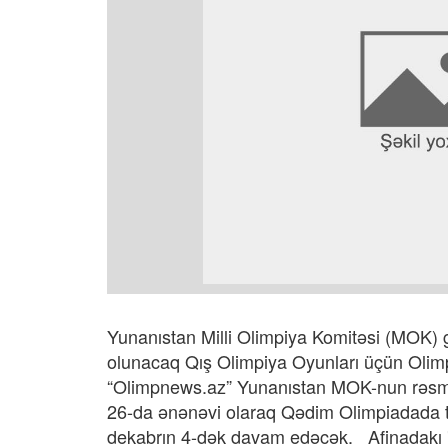
Yunanıstan Milli Olimpiya Komitəsi (MOK) gə
olunacaq Qış Olimpiya Oyunları üçün Olimpi
“Olimpnews.az” Yunanıstan MOK-nun rəsmi s
26-da ənənəvi olaraq Qədim Olimpiadada tə
dekabrın 4-dək davam edəcək. Afinadakı 