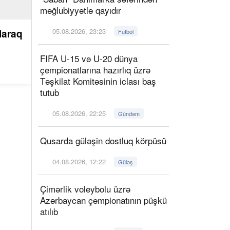
məğlubiyyətlə qayıdır
05.08.2026, 23:23
laraq
Futbol
FIFA U-15 və U-20 dünya
çempionatlarına hazırlıq üzrə
Təşkilat Komitəsinin iclası baş
tutub
05.08.2026, 22:25
Gündəm
Qusarda güləşin dostluq körpüsü
04.08.2026, 12:22
Güləş
Çimərlik voleybolu üzrə
Azərbaycan çempionatının püşkü
atılıb