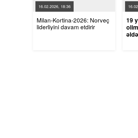
16.02.2026, 18:36
16.02
Milan-Kortina-2026: Norveç
19 y
liderliyini davam etdirir
olim
əldə