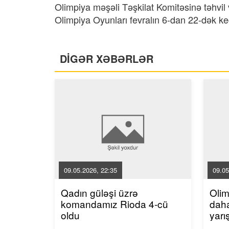
Olimpiya məşəli Təşkilat Komitəsinə təhvil
Olimpiya Oyunları fevralın 6-dan 22-dək k
DİGƏR XƏBƏRLƏR
09.05.2026, 22:35
09.05
Qadın güləşi üzrə
Oli
komandamız Rioda 4-cü
dah
oldu
yarı