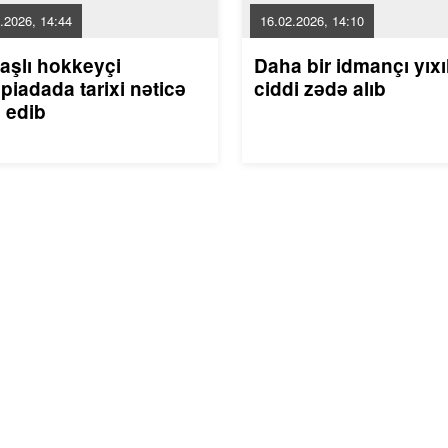
.2026, 14:44
16.02.2026, 14:10
aşlı hokkeyçi
Daha bir idmançı yıxı
piadada tarixi nəticə
ciddi zədə alıb
 edib