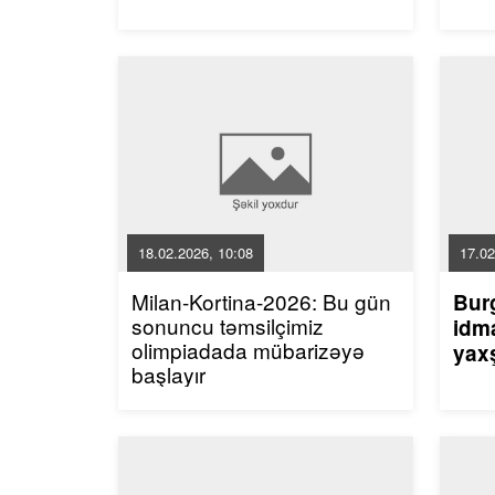
18.02.2026, 10:08
17.02
Milan-Kortina-2026: Bu gün
Bur
sonuncu təmsilçimiz
idma
olimpiadada mübarizəyə
yaxş
başlayır