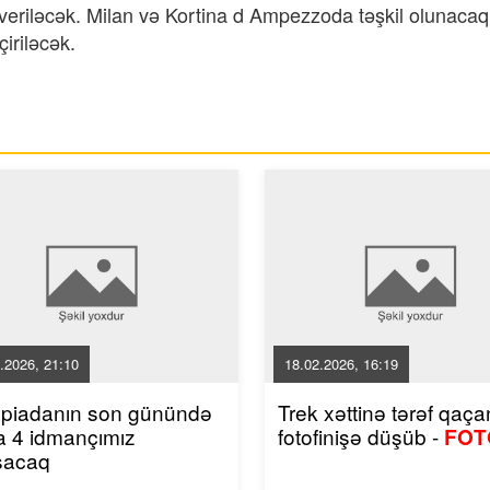
 veriləcək. Milan və Kortina d Ampezzoda təşkil olunacaq
eçiriləcək.
.2026, 21:10
18.02.2026, 16:19
mpiadanın son günündə
Trek xəttinə tərəf qaçan
a 4 idmançımız
fotofinişə düşüb -
FOT
şacaq