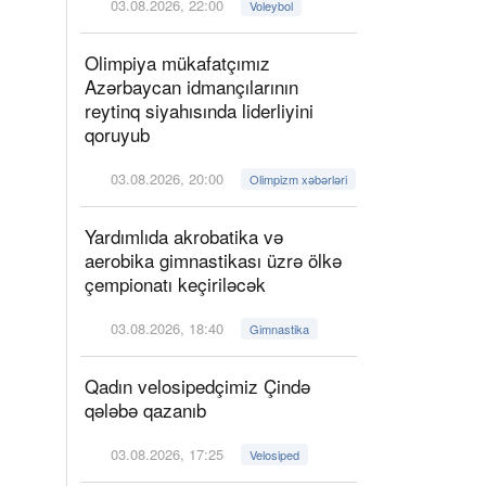
03.08.2026, 22:00
Voleybol
Olimpiya mükafatçımız
Azərbaycan idmançılarının
reytinq siyahısında liderliyini
qoruyub
03.08.2026, 20:00
Olimpizm xəbərləri
Yardımlıda akrobatika və
aerobika gimnastikası üzrə ölkə
çempionatı keçiriləcək
03.08.2026, 18:40
Gimnastika
Qadın velosipedçimiz Çində
qələbə qazanıb
03.08.2026, 17:25
Velosiped