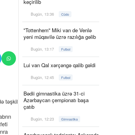
keçirilib
Bugün, 13:36
Cüdo
"Tottenhem" Miki van de Venlə
yeni müqavilə üzrə razılığa gəlib
Bugün, 13:17
Futbol
Lui van Qal xərçəngə qalib gəldi
Bugün, 12:45
Futbol
Bədii gimnastika üzrə 31-ci
Azərbaycan çempionatı başa
ə təşkil
çatıb
abrın
Bugün, 12:23
Gimnastika
feti
onra
Azərbaycanlı tədqiqatçı Ankarada