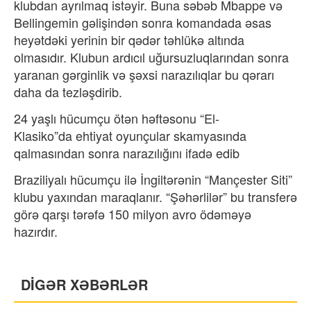
klubdan ayrılmaq istəyir. Buna səbəb Mbappe və
Bellingemin gəlişindən sonra komandada əsas
heyətdəki yerinin bir qədər təhlükə altında
olmasıdır. Klubun ardıcıl uğursuzluqlarından sonra
yaranan gərginlik və şəxsi narazılıqlar bu qərarı
daha da tezləşdirib.
24 yaşlı hücumçu ötən həftəsonu “El-
Klasiko”da ehtiyat oyunçular skamyasında
qalmasından sonra narazılığını ifadə edib
Braziliyalı hücumçu ilə İngiltərənin “Mançester Siti”
klubu yaxından maraqlanır. “Şəhərlilər” bu transferə
görə qarşı tərəfə 150 milyon avro ödəməyə
hazırdır.
DİGƏR XƏBƏRLƏR