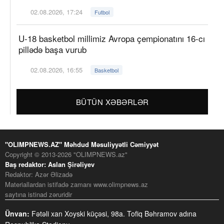
02.08.2026, 17:24
Futbol
U-18 basketbol millimiz Avropa çempionatını 16-cı
pillədə başa vurub
02.08.2026, 16:55
Basketbol
BÜTÜN XƏBƏRLƏR
"OLIMPNEWS.AZ" Məhdud Məsuliyyətli Cəmiyyət
Copyright © 2013-2026 "OLIMPNEWS.az"
Baş redaktor: Aslan Şirəliyev
Redaktor: Azər Əlizadə
Materiallardan istifadə zamanı www.olimpnews.az
saytına istinad zəruridir
Ünvan:
Fətəli xan Xoyski küçəsi, 98a. Tofiq Bəhramov adına