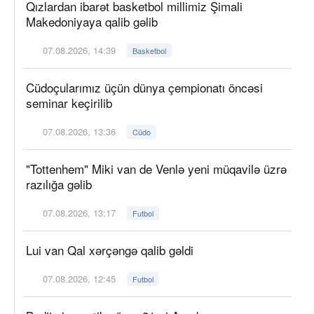
Qızlardan ibarət basketbol millimiz Şimali
Makedoniyaya qalib gəlib
07.08.2026, 14:39
Basketbol
Cüdoçularımız üçün dünya çempionatı öncəsi
seminar keçirilib
07.08.2026, 13:36
Cüdo
"Tottenhem" Miki van de Venlə yeni müqavilə üzrə
razılığa gəlib
07.08.2026, 13:17
Futbol
Lui van Qal xərçəngə qalib gəldi
07.08.2026, 12:45
Futbol