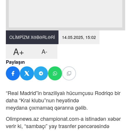
OLIMPIZM XƏBƏRLƏRI
14.05.2025, 15:02
A+
A-
Paylaşın
“Real Madrid”in braziliyalı hücumçusu Rodriqo bir
daha “Kral klubu”nun heyətində
meydana çıxmamaq qərarına gəlib.
Olimpnews.az championat.com-a istinadən xəbər
verir ki, “sambaçı” yay trasnfer pəncərəsində