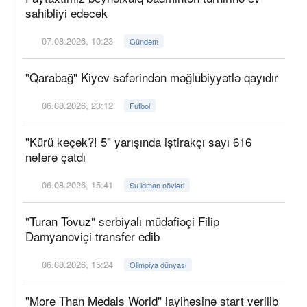
sahibliyi edəcək
07.08.2026, 10:23
Gündəm
"Qarabağ" Kiyev səfərindən məğlubiyyətlə qayıdır
06.08.2026, 23:12
Futbol
"Kürü keçək?! 5" yarışında iştirakçı sayı 616
nəfərə çatdı
06.08.2026, 15:41
Su idman növləri
"Turan Tovuz" serbiyalı müdafiəçi Filip
Damyanoviçi transfer edib
06.08.2026, 15:24
Olimpiya dünyası
"More Than Medals World" layihəsinə start verilib