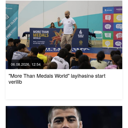
06.08.2026, 12:54
"More Than Medals World" layihəsinə start
verilib