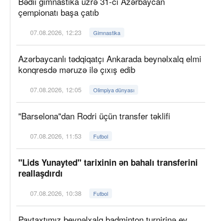
Bədii gimnastika üzrə 31-ci Azərbaycan
çempionatı başa çatıb
07.08.2026, 12:23
Gimnastika
Azərbaycanlı tədqiqatçı Ankarada beynəlxalq elmi
konqresdə məruzə ilə çıxış edib
07.08.2026, 12:05
Olimpiya dünyası
"Barselona"dan Rodri üçün transfer təklifi
07.08.2026, 11:53
Futbol
"Lids Yunayted" tarixinin ən bahalı transferini
reallaşdırdı
07.08.2026, 10:38
Futbol
Paytaxtımız beynəlxalq badminton turnirinə ev