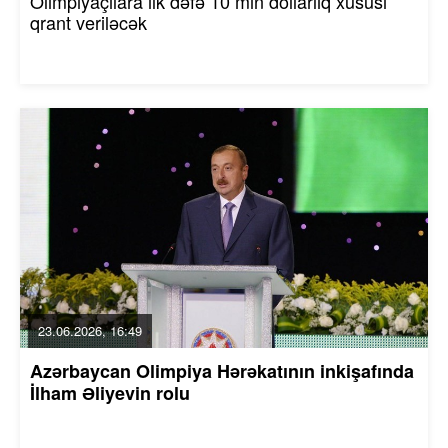
Olimpiyaçılara ilk dəfə 10 min dollarlıq xüsusi
qrant veriləcək
23.06.2026, 16:49
Azərbaycan Olimpiya Hərəkatının inkişafında
İlham Əliyevin rolu