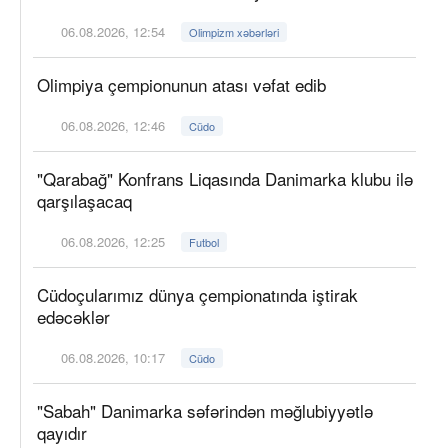
06.08.2026, 12:54
Olimpizm xəbərləri
Olimpiya çempionunun atası vəfat edib
06.08.2026, 12:46
Cüdo
"Qarabağ" Konfrans Liqasında Danimarka klubu ilə
qarşılaşacaq
06.08.2026, 12:25
Futbol
Cüdoçularımız dünya çempionatında iştirak
edəcəklər
06.08.2026, 10:17
Cüdo
"Sabah" Danimarka səfərindən məğlubiyyətlə
qayıdır