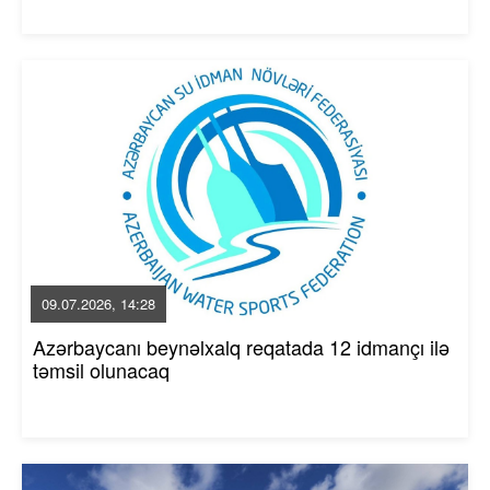
09.07.2026, 14:28
Azərbaycanı beynəlxalq reqatada 12 idmançı ilə
təmsil olunacaq