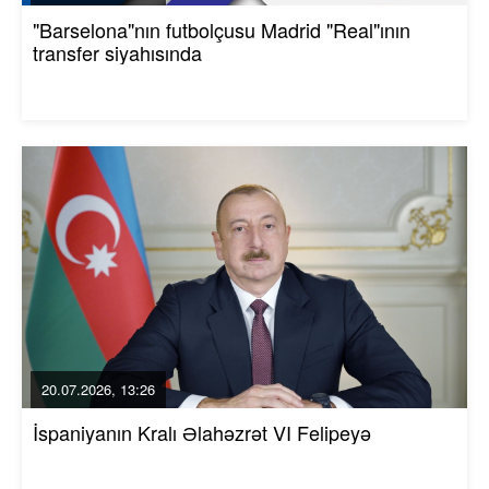
"Barselona"nın futbolçusu Madrid "Real"ının
transfer siyahısında
20.07.2026, 13:26
İspaniyanın Kralı Əlahəzrət VI Felipeyə