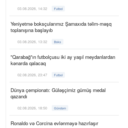
03.08.2026, 14:32
Futbol
Yeniyetmə boksçularımız Şamaxıda təlim-məşq
toplanışına başlayıb
03.08.2026, 13:32
Boks
"Qarabağ"ın futbolçusu iki ay yaşıl meydanlardan
kənarda qalacaq
02.08.2026, 23:47
Futbol
Dünya çempionatı: Güləşçimiz gümüş medal
qazandı
02.08.2026, 18:50
Gündəm
Ronaldo və Corcina evlənməyə hazırlaşır