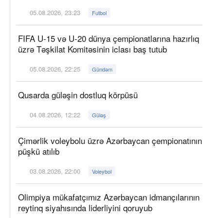
05.08.2026, 23:23
Futbol
FIFA U-15 və U-20 dünya çempionatlarına hazırlıq
üzrə Təşkilat Komitəsinin iclası baş tutub
05.08.2026, 22:25
Gündəm
Qusarda güləşin dostluq körpüsü
04.08.2026, 12:22
Güləş
Çimərlik voleybolu üzrə Azərbaycan çempionatının
püşkü atılıb
03.08.2026, 22:00
Voleybol
Olimpiya mükafatçımız Azərbaycan idmançılarının
reytinq siyahısında liderliyini qoruyub