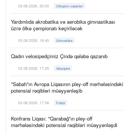
03.08.2026, 20:00
Olimpizm xəbərləri
Yardımlıda akrobatika və aerobika gimnastikası
üzrə ölkə çempionatı keçiriləcək
03.08.2026, 18:40
Gimnastika
Qadın velosipedçimiz Çində qələbə qazanıb
03.08.2026, 17:25
Velosiped
"Sabah"ın Avropa Liqasının pley-off mərhələsindəki
potensial rəqibləri müəyyənləşib
03.08.2026, 17:06
Futbol
Konfrans Liqası: "Qarabağ"ın pley-off
mərhələsindəki potensial rəqibləri müəyyənləşdi