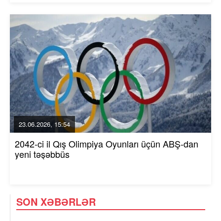
23.06.2026, 15:54
2042-ci il Qış Olimpiya Oyunları üçün ABŞ-dan
yeni təşəbbüs
SON XƏBƏRLƏR