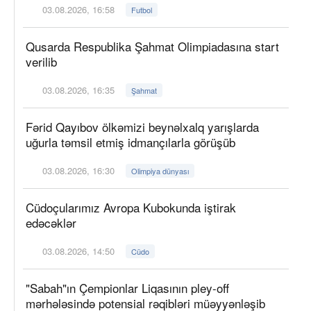
03.08.2026, 16:58
Futbol
Qusarda Respublika Şahmat Olimpiadasına start
verilib
03.08.2026, 16:35
Şahmat
Fərid Qayıbov ölkəmizi beynəlxalq yarışlarda
uğurla təmsil etmiş idmançılarla görüşüb
03.08.2026, 16:30
Olimpiya dünyası
Cüdoçularımız Avropa Kubokunda iştirak
edəcəklər
03.08.2026, 14:50
Cüdo
"Sabah"ın Çempionlar Liqasının pley-off
mərhələsində potensial rəqibləri müəyyənləşib