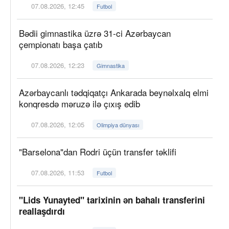
07.08.2026, 12:45
Futbol
Bədii gimnastika üzrə 31-ci Azərbaycan
çempionatı başa çatıb
07.08.2026, 12:23
Gimnastika
Azərbaycanlı tədqiqatçı Ankarada beynəlxalq elmi
konqresdə məruzə ilə çıxış edib
07.08.2026, 12:05
Olimpiya dünyası
"Barselona"dan Rodri üçün transfer təklifi
07.08.2026, 11:53
Futbol
"Lids Yunayted" tarixinin ən bahalı transferini
reallaşdırdı