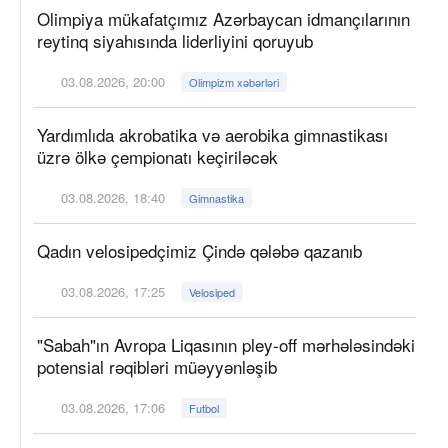
Olimpiya mükafatçımız Azərbaycan idmançılarının
reytinq siyahısında liderliyini qoruyub
03.08.2026, 20:00
Olimpizm xəbərləri
Yardımlıda akrobatika və aerobika gimnastikası
üzrə ölkə çempionatı keçiriləcək
03.08.2026, 18:40
Gimnastika
Qadın velosipedçimiz Çində qələbə qazanıb
03.08.2026, 17:25
Velosiped
"Sabah"ın Avropa Liqasının pley-off mərhələsindəki
potensial rəqibləri müəyyənləşib
03.08.2026, 17:06
Futbol