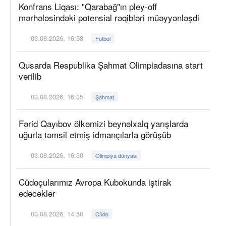
Konfrans Liqası: "Qarabağ"ın pley-off
mərhələsindəki potensial rəqibləri müəyyənləşdi
03.08.2026, 16:58
Futbol
Qusarda Respublika Şahmat Olimpiadasına start
verilib
03.08.2026, 16:35
Şahmat
Fərid Qayıbov ölkəmizi beynəlxalq yarışlarda
uğurla təmsil etmiş idmançılarla görüşüb
03.08.2026, 16:30
Olimpiya dünyası
Cüdoçularımız Avropa Kubokunda iştirak
edəcəklər
03.08.2026, 14:50
Cüdo