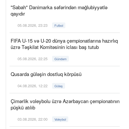
"Sabah" Danimarka səfərindən məğlubiyyətlə
qayıdır
05.08.2026, 23:23
Futbol
FIFA U-15 və U-20 dünya çempionatlarına hazırlıq
üzrə Təşkilat Komitəsinin iclası baş tutub
05.08.2026, 22:25
Gündəm
Qusarda güləşin dostluq körpüsü
04.08.2026, 12:22
Güləş
Çimərlik voleybolu üzrə Azərbaycan çempionatının
püşkü atılıb
03.08.2026, 22:00
Voleybol