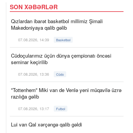
SON XƏBƏRLƏR
Qızlardan ibarət basketbol millimiz Şimali
Makedoniyaya qalib gəlib
07.08.2026, 14:39
Basketbol
Cüdoçularımız üçün dünya çempionatı öncəsi
seminar keçirilib
07.08.2026, 13:36
Cüdo
"Tottenhem" Miki van de Venlə yeni müqavilə üzrə
razılığa gəlib
07.08.2026, 13:17
Futbol
Lui van Qal xərçəngə qalib gəldi