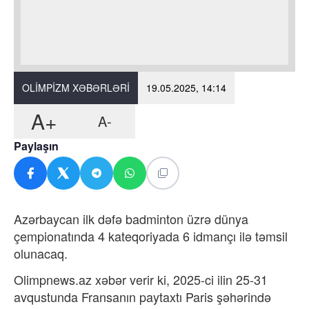
OLIMPIZM XƏBƏRLƏRI
19.05.2025, 14:14
A+
A-
Paylaşın
Azərbaycan ilk dəfə badminton üzrə dünya
çempionatında 4 kateqoriyada 6 idmançı ilə təmsil
olunacaq.
Olimpnews.az xəbər verir ki, 2025-ci ilin 25-31
avqustunda Fransanın paytaxtı Paris şəhərində