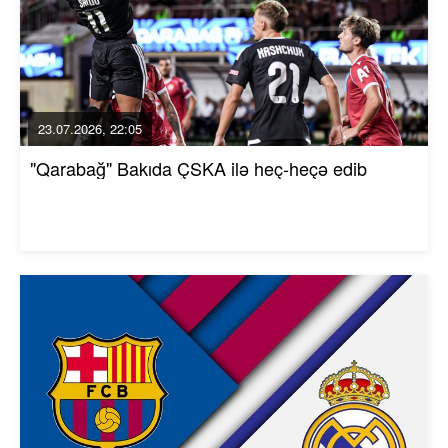
23.07.2026, 22:05
"Qarabağ" Bakıda ÇSKA ilə heç-heçə edib