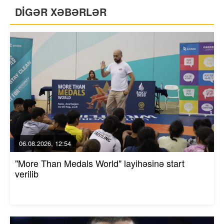
DİGƏR XƏBƏRLƏR
06.08.2026, 12:54
"More Than Medals World" layihəsinə start
verilib