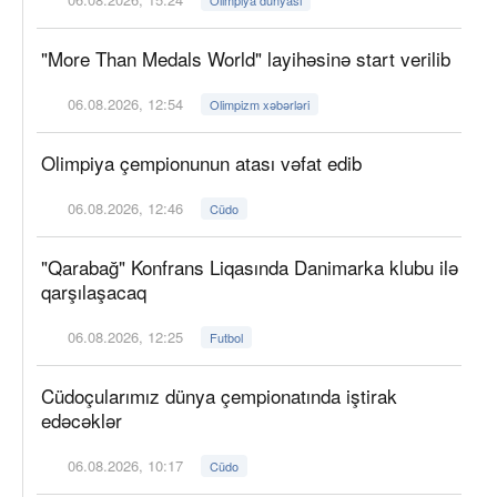
"More Than Medals World" layihəsinə start verilib
06.08.2026, 12:54
Olimpizm xəbərləri
Olimpiya çempionunun atası vəfat edib
06.08.2026, 12:46
Cüdo
"Qarabağ" Konfrans Liqasında Danimarka klubu ilə
qarşılaşacaq
06.08.2026, 12:25
Futbol
Cüdoçularımız dünya çempionatında iştirak
edəcəklər
06.08.2026, 10:17
Cüdo