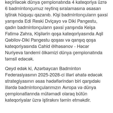
keçiriləcək dünya çempionatında 4 kateqoriya üzrə
6 badmintonçumuz reytinq sıralamasına əsasan
iştirak hüququ qazanıb. Kişi badmintonçuların şəxsi
yarışında Edi Reski Dviçayo və Diki Pangestu,
qadın badmintonçuların şəxsi yarışında Keişa
Fatimə Zəhra, Kişilərin qoşa kateqoriyasında Aqil
Qəbilov-Diki Pangestu qoşası və qarışıq qoşa
kateqoriyasında Cahid Əlhəsənov - Həcər
Nuriyeva tandemi ölkəmizi dünya çempionatında
təmsil edəcək.
Qeyd edək ki, Azərbaycan Badminton
Federasiyasının 2025-2028-ci illəri əhatə edəcək
strategiyasının əsas hədəflərindən biri qarşıdakı
illərdə badmintonçularımızın Avropa və dünya
çempionatlarında mütəmadi olaraq bütün
kateqoriyalar üzrə iştirakını təmin etməkdir.