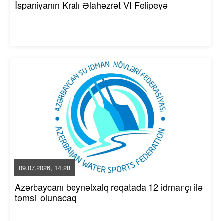
İspaniyanın Kralı Əlahəzrət VI Felipeyə
09.07.2026, 14:28
Azərbaycanı beynəlxalq reqatada 12 idmançı ilə
təmsil olunacaq