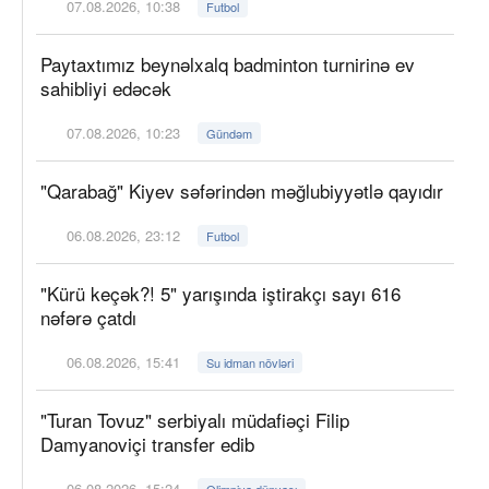
07.08.2026, 10:38
Futbol
Paytaxtımız beynəlxalq badminton turnirinə ev
sahibliyi edəcək
07.08.2026, 10:23
Gündəm
"Qarabağ" Kiyev səfərindən məğlubiyyətlə qayıdır
06.08.2026, 23:12
Futbol
"Kürü keçək?! 5" yarışında iştirakçı sayı 616
nəfərə çatdı
06.08.2026, 15:41
Su idman növləri
"Turan Tovuz" serbiyalı müdafiəçi Filip
Damyanoviçi transfer edib
06.08.2026, 15:24
Olimpiya dünyası