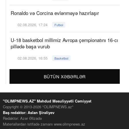
Ronaldo və Corcina evlənməyə hazırlaşır
02.08.2026, 17:24
Futbol
U-18 basketbol millimiz Avropa çempionatını 16-cı
pillədə başa vurub
02.08.2026, 16:55
Basketbol
BÜTÜN XƏBƏRLƏR
"OLIMPNEWS.AZ" Məhdud Məsuliyyətli Cəmiyyət
Copyright © 2013-2026 "OLIMPNEWS.az"
Baş redaktor: Aslan Şirəliyev
Redaktor: Azər Əlizadə
Materiallardan istifadə zamanı www.olimpnews.az