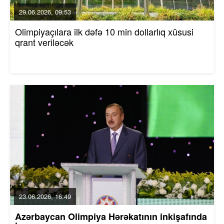
29.06.2026, 09:53
Olimpiyaçılara ilk dəfə 10 min dollarlıq xüsusi
qrant veriləcək
23.06.2026, 16:49
Azərbaycan Olimpiya Hərəkatının inkişafında