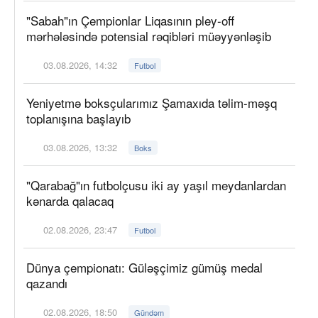
"Sabah"ın Çempionlar Liqasının pley-off
mərhələsində potensial rəqibləri müəyyənləşib
03.08.2026, 14:32
Futbol
Yeniyetmə boksçularımız Şamaxıda təlim-məşq
toplanışına başlayıb
03.08.2026, 13:32
Boks
"Qarabağ"ın futbolçusu iki ay yaşıl meydanlardan
kənarda qalacaq
02.08.2026, 23:47
Futbol
Dünya çempionatı: Güləşçimiz gümüş medal
qazandı
02.08.2026, 18:50
Gündəm