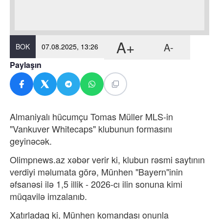
A+
A-
BOK
07.08.2025, 13:26
Paylaşın
Almaniyalı hücumçu Tomas Müller MLS-in
"Vankuver Whitecaps" klubunun formasını
geyinəcək.
Olimpnews.az xəbər verir ki, klubun rəsmi saytının
verdiyi məlumata görə, Münhen "Bayern"inin
əfsanəsi ilə 1,5 illik - 2026-cı ilin sonuna kimi
müqavilə imzalanıb.
Xatırladaq ki, Münhen komandası onunla