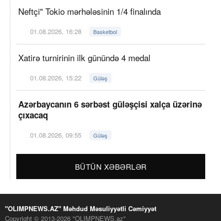
Neftçi" Tokio mərhələsinin 1/4 finalında
01.08.2026, 16:28
Basketbol
Xatirə turnirinin ilk günündə 4 medal
01.08.2026, 15:22
Güləş
Azərbaycanın 6 sərbəst güləşçisi xalça üzərinə
çıxacaq
01.08.2026, 09:55
Güləş
BÜTÜN XƏBƏRLƏR
"OLIMPNEWS.AZ" Məhdud Məsuliyyətli Cəmiyyət
Copyright © 2013-2026 "OLIMPNEWS.az"