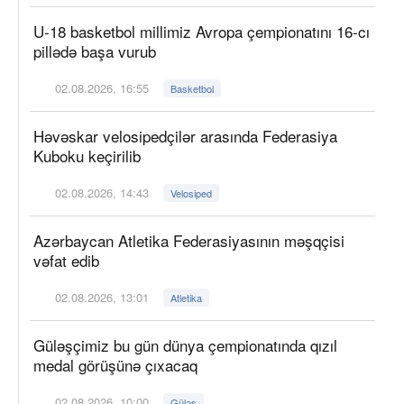
U-18 basketbol millimiz Avropa çempionatını 16-cı
pillədə başa vurub
02.08.2026, 16:55
Basketbol
Həvəskar velosipedçilər arasında Federasiya
Kuboku keçirilib
02.08.2026, 14:43
Velosiped
Azərbaycan Atletika Federasiyasının məşqçisi
vəfat edib
02.08.2026, 13:01
Atletika
Güləşçimiz bu gün dünya çempionatında qızıl
medal görüşünə çıxacaq
02.08.2026, 10:00
Güləş