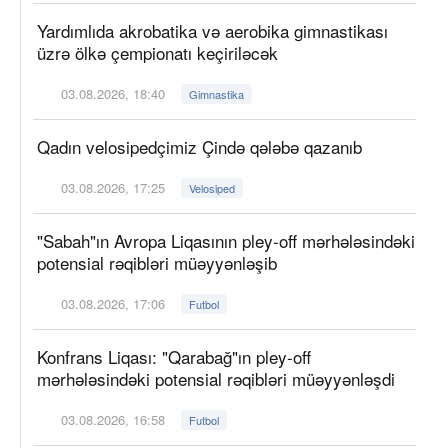
Yardımlıda akrobatika və aerobika gimnastikası
üzrə ölkə çempionatı keçiriləcək
03.08.2026, 18:40
Gimnastika
Qadın velosipedçimiz Çində qələbə qazanıb
03.08.2026, 17:25
Velosiped
"Sabah"ın Avropa Liqasının pley-off mərhələsindəki
potensial rəqibləri müəyyənləşib
03.08.2026, 17:06
Futbol
Konfrans Liqası: "Qarabağ"ın pley-off
mərhələsindəki potensial rəqibləri müəyyənləşdi
03.08.2026, 16:58
Futbol