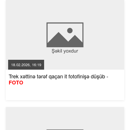
18.02.2026, 16:19
Trek xəttinə tərəf qaçan it fotofinişə düşüb -
FOTO