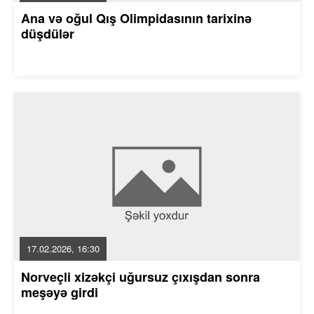
Ana və oğul Qış Olimpidasının tarixinə
düşdülər
17.02.2026, 16:30
Norveçli xizəkçi uğursuz çıxışdan sonra
meşəyə girdi