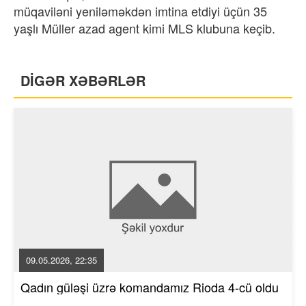
müqaviləni yeniləməkdən imtina etdiyi üçün 35
yaşlı Müller azad agent kimi MLS klubuna keçib.
DİGƏR XƏBƏRLƏR
09.05.2026, 22:35
Qadın güləşi üzrə komandamız Rioda 4-cü oldu