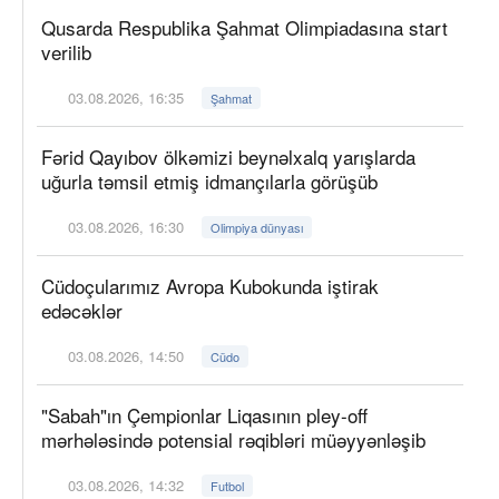
Qusarda Respublika Şahmat Olimpiadasına start
verilib
03.08.2026, 16:35
Şahmat
Fərid Qayıbov ölkəmizi beynəlxalq yarışlarda
uğurla təmsil etmiş idmançılarla görüşüb
03.08.2026, 16:30
Olimpiya dünyası
Cüdoçularımız Avropa Kubokunda iştirak
edəcəklər
03.08.2026, 14:50
Cüdo
"Sabah"ın Çempionlar Liqasının pley-off
mərhələsində potensial rəqibləri müəyyənləşib
03.08.2026, 14:32
Futbol