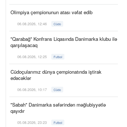
Olimpiya çempionunun atası vəfat edib
06.08.2026, 12:46
Cüdo
"Qarabağ" Konfrans Liqasında Danimarka klubu ilə
qarşılaşacaq
06.08.2026, 12:25
Futbol
Cüdoçularımız dünya çempionatında iştirak
edəcəklər
06.08.2026, 10:17
Cüdo
"Sabah" Danimarka səfərindən məğlubiyyətlə
qayıdır
05.08.2026, 23:23
Futbol