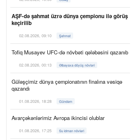
AŞF-də şahmat üzrə dünya çempionu ilə görüş
keçirilib
02.08.2026, 09:10
Şahmat
Tofiq Musayev UFC-də növbəti qələbəsini qazanıb
02.08.2026, 00:13
Əlbəyaxa döyüş növləri
Güləşçimiz dünya çempionatının finalına vəsiqə
qazandı
01.08.2026, 18:28
Gündəm
Avarçəkənlərimiz Avropa ikincisi olublar
01.08.2026, 17:25
Su idman növləri