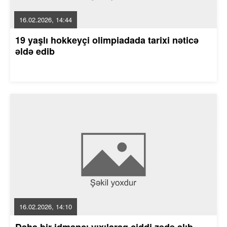
16.02.2026, 14:44
19 yaşlı hokkeyçi olimpiadada tarixi nəticə
əldə edib
16.02.2026, 14:10
Daha bir idmançı yıxılaraq ciddi zədə alıb