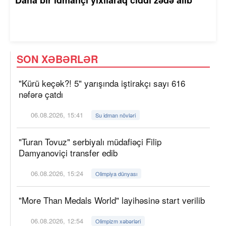
SON XƏBƏRLƏR
"Kürü keçək?! 5" yarışında iştirakçı sayı 616
nəfərə çatdı
06.08.2026, 15:41
Su idman növləri
"Turan Tovuz" serbiyalı müdafiəçi Filip
Damyanoviçi transfer edib
06.08.2026, 15:24
Olimpiya dünyası
"More Than Medals World" layihəsinə start verilib
06.08.2026, 12:54
Olimpizm xəbərləri