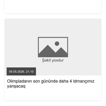
09.05.2026, 21:10
Olimpiadanın son günündə daha 4 idmançımız
yarışacaq