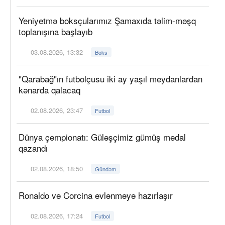
Yeniyetmə boksçularımız Şamaxıda təlim-məşq
toplanışına başlayıb
03.08.2026, 13:32
Boks
"Qarabağ"ın futbolçusu iki ay yaşıl meydanlardan
kənarda qalacaq
02.08.2026, 23:47
Futbol
Dünya çempionatı: Güləşçimiz gümüş medal
qazandı
02.08.2026, 18:50
Gündəm
Ronaldo və Corcina evlənməyə hazırlaşır
02.08.2026, 17:24
Futbol