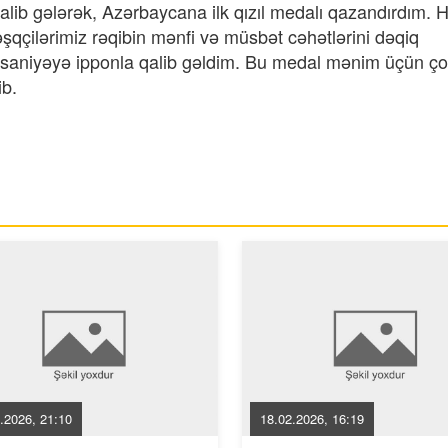
lib gələrək, Azərbaycana ilk qızıl medalı qazandırdım. H
əşqçilərimiz rəqibin mənfi və müsbət cəhətlərini dəqiq
saniyəyə ipponla qalib gəldim. Bu medal mənim üçün ç
ib.
.2026, 21:10
18.02.2026, 16:19