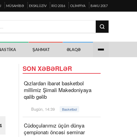
U
MÜSAHIBƏ
EKSKLÜZIV
RIO 2016
OLIMPIYA
BAKU 2017
NASTIKA
ŞAHMAT
ƏLAQƏ
SON XƏBƏRLƏR
Qızlardan ibarət basketbol
millimiz Şimali Makedoniyaya
qalib gəlib
Bugün, 14:39
Basketbol
4
Cüdoçularımız üçün dünya
çempionatı öncəsi seminar