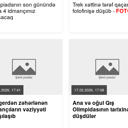
mpiadanın son günündə
Trek xəttinə tərəf qaçan
a 4 idmançımız
fotofinişə düşüb -
FOT
şacaq
.2026, 17:41
17.02.2026, 17:08
gerdən zəhərlənən
Ana və oğul Qış
nçıların vəziyyəti
Olimpidasının tarixin
ılaşıb
düşdülər