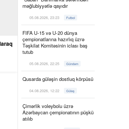
məğlubiyyətlə qayıdır
05.08.2026, 23:23
Futbol
FIFA U-15 və U-20 dünya
çempionatlarına hazırlıq üzrə
laraq
Təşkilat Komitəsinin iclası baş
tutub
05.08.2026, 22:25
Gündəm
Qusarda güləşin dostluq körpüsü
04.08.2026, 12:22
Güləş
Çimərlik voleybolu üzrə
Azərbaycan çempionatının püşkü
atılıb