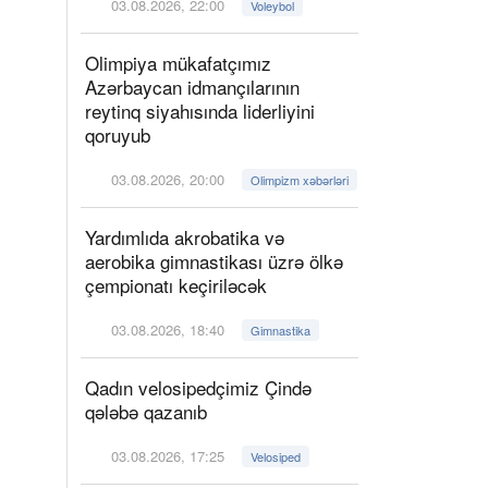
03.08.2026, 22:00
Voleybol
Olimpiya mükafatçımız
Azərbaycan idmançılarının
reytinq siyahısında liderliyini
qoruyub
03.08.2026, 20:00
Olimpizm xəbərləri
Yardımlıda akrobatika və
aerobika gimnastikası üzrə ölkə
çempionatı keçiriləcək
03.08.2026, 18:40
Gimnastika
Qadın velosipedçimiz Çində
qələbə qazanıb
03.08.2026, 17:25
Velosiped