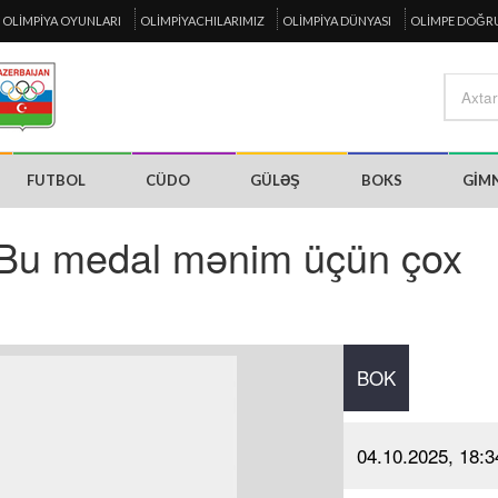
OLIMPIYA OYUNLARI
OLIMPIYACHILARIMIZ
OLIMPIYA DÜNYASI
OLIMPE DOĞR
FUTBOL
CÜDO
GÜLƏŞ
BOKS
GIM
"Bu medal mənim üçün çox
BOK
04.10.2025, 18:3