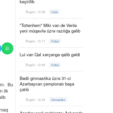
keçirilib
Bugün, 13:36
Cüdo
"Tottenhem" Miki van de Venlə
yeni müqavilə üzrə razılığa gəlib
Bugün, 13:17
Futbol
Lui van Qal xərçəngə qalib gəldi
Bugün, 12:45
Futbol
Bədii gimnastika üzrə 31-ci
Azərbaycan çempionatı başa
rəm. Bu
çatıb
 ilk
lib
Bugün, 12:23
Gimnastika
şmaq
Azərbaycanlı tədqiqatçı Ankarada