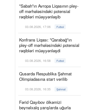
"Sabah"ın Avropa Liqasının pley-
off mərhələsindəki potensial
rəqibləri müəyyənləşib
03.08.2026, 17:06
Futbol
Konfrans Liqası: "Qarabağ"ın
pley-off mərhələsindəki potensial
rəqibləri müəyyənləşdi
03.08.2026, 16:58
Futbol
Qusarda Respublika Şahmat
Olimpiadasına start verilib
03.08.2026, 16:35
Şahmat
Fərid Qayıbov ölkəmizi
beynəlxalq yarışlarda uğurla