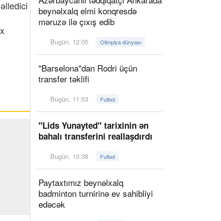
əlledici
beynəlxalq elmi konqresdə
məruzə ilə çıxış edib
ox
Bugün, 12:05
Olimpiya dünyası
"Barselona"dan Rodri üçün
transfer təklifi
Bugün, 11:53
Futbol
"Lids Yunayted" tarixinin ən
bahalı transferini reallaşdırdı
Bugün, 10:38
Futbol
Paytaxtımız beynəlxalq
badminton turnirinə ev sahibliyi
edəcək