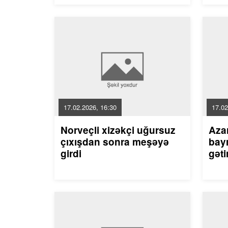
17.02.2026, 16:30
17.02
Norveçli xizəkçi uğursuz
Aza
çıxışdan sonra meşəyə
bayr
girdi
gəti