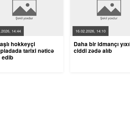
.2026, 14:44
16.02.2026, 14:10
aşlı hokkeyçi
Daha bir idmançı yıxı
piadada tarixi nəticə
ciddi zədə alıb
 edib