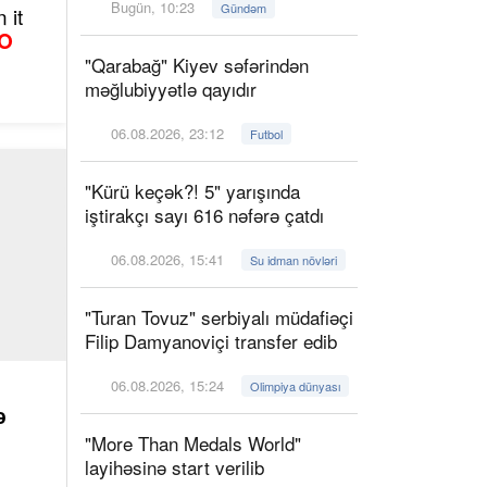
Bugün, 10:23
Gündəm
 it
O
"Qarabağ" Kiyev səfərindən
məğlubiyyətlə qayıdır
06.08.2026, 23:12
Futbol
"Kürü keçək?! 5" yarışında
iştirakçı sayı 616 nəfərə çatdı
06.08.2026, 15:41
Su idman növləri
"Turan Tovuz" serbiyalı müdafiəçi
Filip Damyanoviçi transfer edib
06.08.2026, 15:24
Olimpiya dünyası
ə
"More Than Medals World"
layihəsinə start verilib