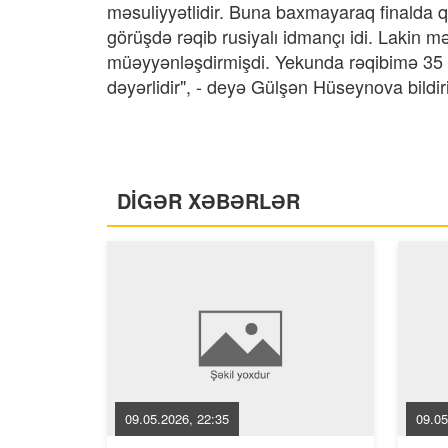
məsuliyyətlidir. Buna baxmayaraq finalda qa
görüşdə rəqib rusiyalı idmançı idi. Lakin m
müəyyənləşdirmişdi. Yekunda rəqibimə 35 
dəyərlidir", - deyə Gülşən Hüseynova bildir
DİGƏR XƏBƏRLƏR
09.05.2026, 22:35
09.05