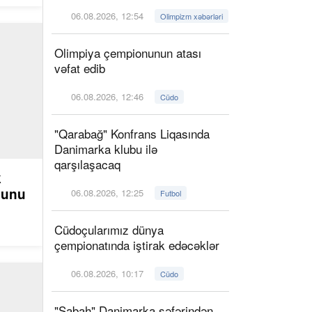
06.08.2026, 12:54
Olimpizm xəbərləri
Olimpiya çempionunun atası
vəfat edib
06.08.2026, 12:46
Cüdo
"Qarabağ" Konfrans Liqasında
Danimarka klubu ilə
qarşılaşacaq
k
ğunu
06.08.2026, 12:25
Futbol
Cüdoçularımız dünya
çempionatında iştirak edəcəklər
06.08.2026, 10:17
Cüdo
"Sabah" Danimarka səfərindən