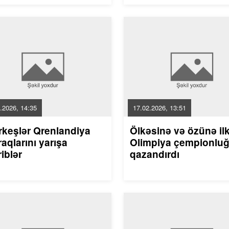
.2026, 14:35
17.02.2026, 13:51
rkeşlər Qrenlandiya
Ölkəsinə və özünə il
aqlarını yarışa
Olimpiya çempionlu
riblər
qazandırdı