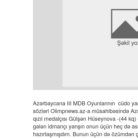
Azərbaycana III MDB Oyunlarının cüdo yarı
sözləri Olimpnews.az-a müsahibəsində Azər
qızıl medalçısı Gülşən Hüseynova -(44 kq) 
gələn idmançı yarışın onun üçün heç də as
hazırlaşmışdım. Bunun üçün də özümdən ç