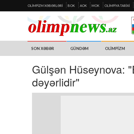
OLIMPIZM XƏBƏRLƏRI
BOK
AOK
MOK
OLIMPIYA TARIXI
SON XƏBƏR
GÜNDƏM
OLIMPIZM
Gülşən Hüseynova: 
dəyərlidir"