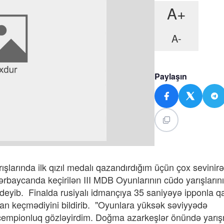
A+
A-
Paylaşın
şlarında ilk qızıl medalı qazandırdığım üçün çox sevini
baycanda keçirilən III MDB Oyunlarının cüdo yarışlarının
deyib. Finalda rusiyalı idmançıya 35 saniyəyə ipponla qa
an keçmədiyini bildirib. "Oyunlara yüksək səviyyədə
empionluq gözləyirdim. Doğma azarkeşlər önündə yarı