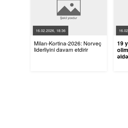
16.02.2026, 18:36
16.02
Milan-Kortina-2026: Norveç
19 y
liderliyini davam etdirir
olim
əldə