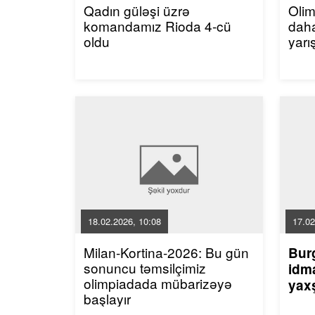
Qadın güləşi üzrə
Oli
komandamız Rioda 4-cü
dah
oldu
yarı
18.02.2026, 10:08
17.02
Milan-Kortina-2026: Bu gün
Bur
sonuncu təmsilçimiz
idma
olimpiadada mübarizəyə
yaxş
başlayır