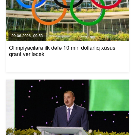
29.06.2026, 09:53
Olimpiyaçılara ilk dəfə 10 min dollarlıq xüsusi
qrant veriləcək