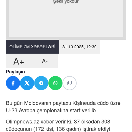
OLIMPIZM XƏBƏRLƏRI
31.10.2025, 12:30
A+
A-
Paylaşın
Bu gün Moldovanın paytaxtı Kişineuda cüdo üzrə
U-23 Avropa çempionatına start verilib.
Olimpnews.az xəbər verir ki, 37 ölkədən 308
cüdoçunun (172 kişi, 136 qadın) iştirak etdiyi