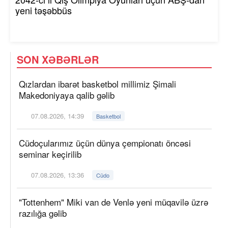
yeni təşəbbüs
SON XƏBƏRLƏR
Qızlardan ibarət basketbol millimiz Şimali
Makedoniyaya qalib gəlib
07.08.2026, 14:39
Basketbol
Cüdoçularımız üçün dünya çempionatı öncəsi
seminar keçirilib
07.08.2026, 13:36
Cüdo
"Tottenhem" Miki van de Venlə yeni müqavilə üzrə
razılığa gəlib