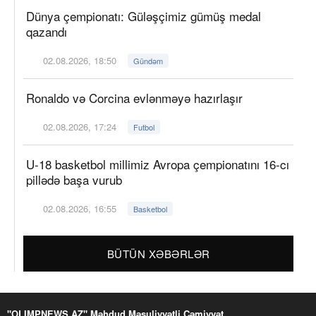
Dünya çempionatı: Güləşçimiz gümüş medal
qazandı
02.08.2026, 18:50
Gündəm
Ronaldo və Corcina evlənməyə hazırlaşır
02.08.2026, 17:24
Futbol
U-18 basketbol millimiz Avropa çempionatını 16-cı
pillədə başa vurub
02.08.2026, 16:55
Basketbol
BÜTÜN XƏBƏRLƏR
"OLIMPNEWS.AZ" Məhdud Məsuliyyətli Cəmiyyət