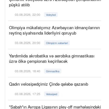
püşkü atılıb
03.08.2026, 22:00
Voleybol
Olimpiya mükafatçımız Azərbaycan idmançılarının
reytinq siyahısında liderliyini qoruyub
03.08.2026, 20:00
Olimpizm xəbərləri
Yardımlıda akrobatika və aerobika gimnastikası
üzrə ölkə çempionatı keçiriləcək
03.08.2026, 18:40
Gimnastika
Qadın velosipedçimiz Çində qələbə qazanıb
03.08.2026, 17:25
Velosiped
"Sabah"ın Avropa Liqasının pley-off mərhələsindəki