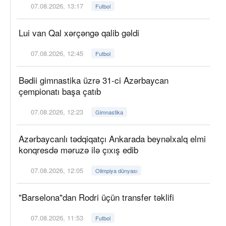
07.08.2026, 13:17
Futbol
Lui van Qal xərçəngə qalib gəldi
07.08.2026, 12:45
Futbol
Bədii gimnastika üzrə 31-ci Azərbaycan
çempionatı başa çatıb
07.08.2026, 12:23
Gimnastika
Azərbaycanlı tədqiqatçı Ankarada beynəlxalq elmi
konqresdə məruzə ilə çıxış edib
07.08.2026, 12:05
Olimpiya dünyası
"Barselona"dan Rodri üçün transfer təklifi
07.08.2026, 11:53
Futbol