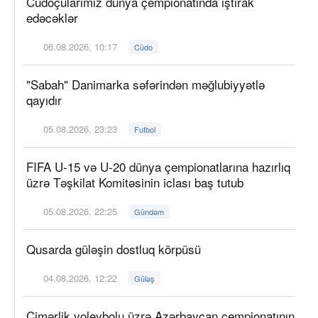
Cüdoçularımız dünya çempionatında iştirak
edəcəklər
06.08.2026, 10:17
Cüdo
"Sabah" Danimarka səfərindən məğlubiyyətlə
qayıdır
05.08.2026, 23:23
Futbol
FIFA U-15 və U-20 dünya çempionatlarına hazırlıq
üzrə Təşkilat Komitəsinin iclası baş tutub
05.08.2026, 22:25
Gündəm
Qusarda güləşin dostluq körpüsü
04.08.2026, 12:22
Güləş
Çimərlik voleybolu üzrə Azərbaycan çempionatının