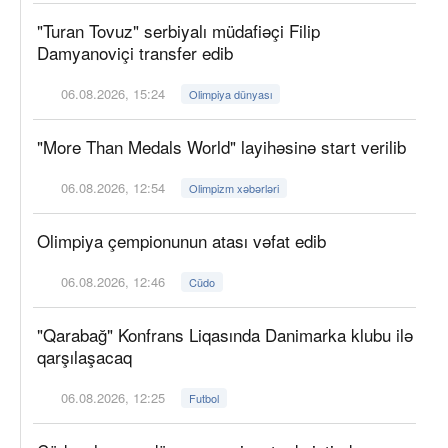
"Turan Tovuz" serbiyalı müdafiəçi Filip
Damyanoviçi transfer edib
06.08.2026, 15:24
Olimpiya dünyası
"More Than Medals World" layihəsinə start verilib
06.08.2026, 12:54
Olimpizm xəbərləri
Olimpiya çempionunun atası vəfat edib
06.08.2026, 12:46
Cüdo
"Qarabağ" Konfrans Liqasında Danimarka klubu ilə
qarşılaşacaq
06.08.2026, 12:25
Futbol