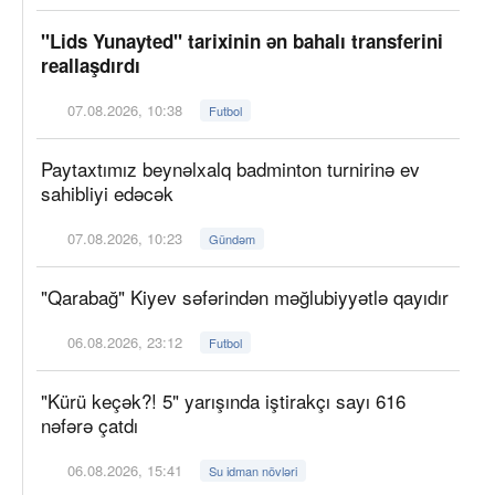
"Lids Yunayted" tarixinin ən bahalı transferini
reallaşdırdı
07.08.2026, 10:38
Futbol
Paytaxtımız beynəlxalq badminton turnirinə ev
sahibliyi edəcək
07.08.2026, 10:23
Gündəm
"Qarabağ" Kiyev səfərindən məğlubiyyətlə qayıdır
06.08.2026, 23:12
Futbol
"Kürü keçək?! 5" yarışında iştirakçı sayı 616
nəfərə çatdı
06.08.2026, 15:41
Su idman növləri