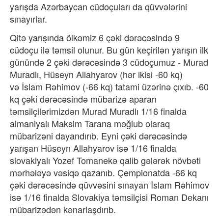
yarışda Azərbaycan cüdoçuları da qüvvələrini
sınayırlar.
Qitə yarışında ölkəmiz 6 çəki dərəcəsində 9
cüdoçu ilə təmsil olunur. Bu gün keçirilən yarışın ilk
günündə 2 çəki dərəcəsində 3 cüdoçumuz - Murad
Muradlı, Hüseyn Allahyarov (hər ikisi -60 kq)
və İslam Rəhimov (-66 kq) tatami üzərinə çıxıb. -60
kq çəki dərəcəsində mübarizə aparan
təmsilçilərimizdən Murad Muradlı 1/16 finalda
almaniyalı Maksim Tarana məğlub olaraq
mübarizəni dayandırıb. Eyni çəki dərəcəsində
yarışan Hüseyn Allahyarov isə 1/16 finalda
slovakiyalı Yozef Tomanekə qalib gələrək növbəti
mərhələyə vəsiqə qazanıb. Çempionatda -66 kq
çəki dərəcəsində qüvvəsini sınayan İslam Rəhimov
isə 1/16 finalda Slovakiya təmsilçisi Roman Dekanı
mübarizədən kənarlaşdırıb.