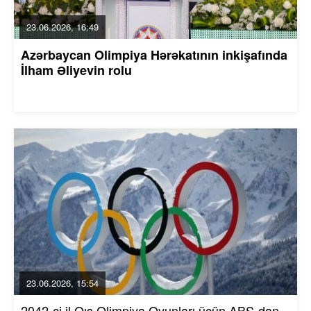
23.06.2026, 16:49
Azərbaycan Olimpiya Hərəkatının inkişafında
İlham Əliyevin rolu
23.06.2026, 15:54
2042-ci il Qış Olimpiya Oyunları üçün ABŞ-dan