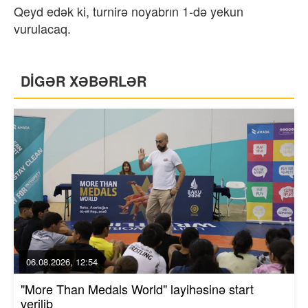
Qeyd edək ki, turnirə noyabrın 1-də yekun
vurulacaq.
DİGƏR XƏBƏRLƏR
06.08.2026, 12:54
"More Than Medals World" layihəsinə start
verilib