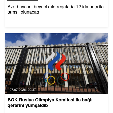
Azərbaycanı beynəlxalq reqatada 12 idmançı ilə
təmsil olunacaq
07.07.2026, 20:37
BOK Rusiya Olimpiya Komitəsi ilə bağlı
qərarını yumşaldıb