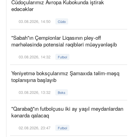
Cüdoçularımız Avropa Kubokunda iştirak
edəcəklər
03.08.2026, 14:50
Cüdo
"Sabah"ın Çempionlar Liqasının pley-off
mərhələsində potensial rəqibləri müəyyənləşib
03.08.2026, 14:32
Futbol
Yeniyetmə boksçularımız Şamaxıda təlim-məşq
toplanışına başlayıb
03.08.2026, 13:32
Boks
"Qarabağ"ın futbolçusu iki ay yaşıl meydanlardan
kənarda qalacaq
02.08.2026, 23:47
Futbol