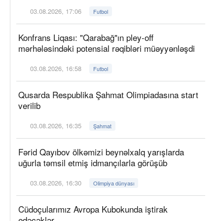
03.08.2026, 17:06
Futbol
Konfrans Liqası: "Qarabağ"ın pley-off
mərhələsindəki potensial rəqibləri müəyyənləşdi
03.08.2026, 16:58
Futbol
Qusarda Respublika Şahmat Olimpiadasına start
verilib
03.08.2026, 16:35
Şahmat
Fərid Qayıbov ölkəmizi beynəlxalq yarışlarda
uğurla təmsil etmiş idmançılarla görüşüb
03.08.2026, 16:30
Olimpiya dünyası
Cüdoçularımız Avropa Kubokunda iştirak
edəcəklər