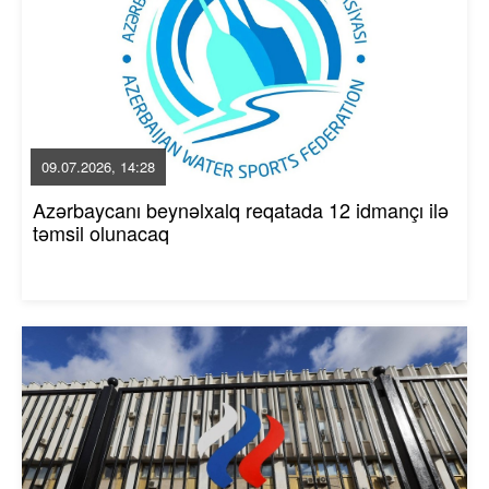
09.07.2026, 14:28
Azərbaycanı beynəlxalq reqatada 12 idmançı ilə
təmsil olunacaq