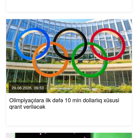
29.06.2026, 09:53
Olimpiyaçılara ilk dəfə 10 min dollarlıq xüsusi
qrant veriləcək