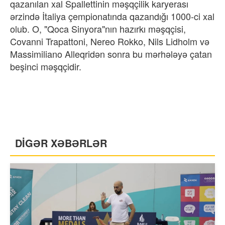
qazanılan xal Spallettinin məşqçilik karyerası
ərzində İtaliya çempionatında qazandığı 1000-ci xal
olub. O, "Qoca Sinyora"nın hazırkı məşqçisi,
Covanni Trapattoni, Nereo Rokko, Nils Lidholm və
Massimiliano Alleqridən sonra bu mərhələyə çatan
beşinci məşqçidir.
DİGƏR XƏBƏRLƏR