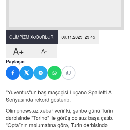
OLIMPIZM XƏBƏRLƏRI
09.11.2025, 23:45
A+
A-
Paylaşın
"Yuventus"un baş məşqçisi Luçano Spalletti A
Seriyasında rekord göstərib.
Olimpnews.az xəbər verir ki, şənbə günü Turin
derbisində "Torino" ilə görüş qolsuz başa çatıb.
“Opta”nın məlumatına görə, Turin derbisində