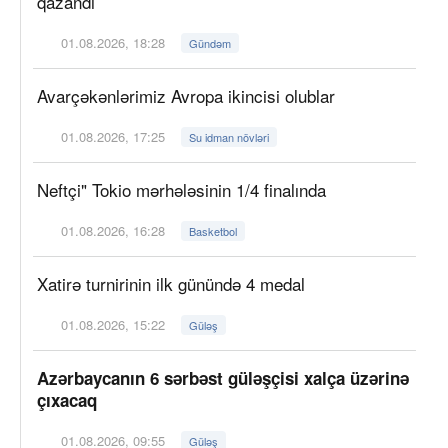
qazandı
01.08.2026, 18:28
Gündəm
Avarçəkənlərimiz Avropa ikincisi olublar
01.08.2026, 17:25
Su idman növləri
Neftçi" Tokio mərhələsinin 1/4 finalında
01.08.2026, 16:28
Basketbol
Xatirə turnirinin ilk günündə 4 medal
01.08.2026, 15:22
Güləş
Azərbaycanın 6 sərbəst güləşçisi xalça üzərinə
çıxacaq
01.08.2026, 09:55
Güləş