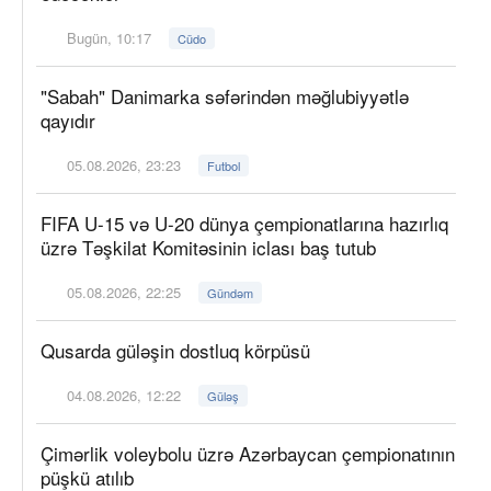
Bugün, 10:17
Cüdo
"Sabah" Danimarka səfərindən məğlubiyyətlə
qayıdır
05.08.2026, 23:23
Futbol
FIFA U-15 və U-20 dünya çempionatlarına hazırlıq
üzrə Təşkilat Komitəsinin iclası baş tutub
05.08.2026, 22:25
Gündəm
Qusarda güləşin dostluq körpüsü
04.08.2026, 12:22
Güləş
Çimərlik voleybolu üzrə Azərbaycan çempionatının
püşkü atılıb