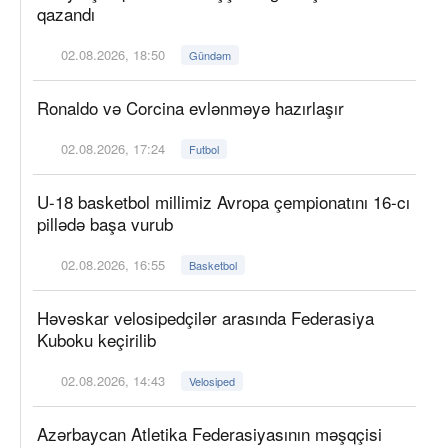
qazandı
02.08.2026, 18:50
Gündəm
Ronaldo və Corcina evlənməyə hazırlaşır
02.08.2026, 17:24
Futbol
U-18 basketbol millimiz Avropa çempionatını 16-cı
pillədə başa vurub
02.08.2026, 16:55
Basketbol
Həvəskar velosipedçilər arasında Federasiya
Kuboku keçirilib
02.08.2026, 14:43
Velosiped
Azərbaycan Atletika Federasiyasının məşqçisi