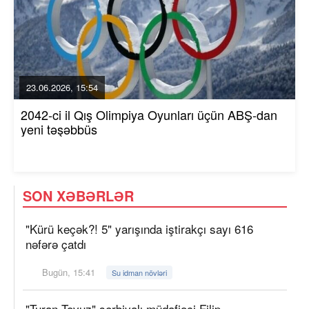
23.06.2026, 15:54
2042-ci il Qış Olimpiya Oyunları üçün ABŞ-dan
yeni təşəbbüs
SON XƏBƏRLƏR
"Kürü keçək?! 5" yarışında iştirakçı sayı 616
nəfərə çatdı
Bugün, 15:41
Su idman növləri
"Turan Tovuz" serbiyalı müdafiəçi Filip