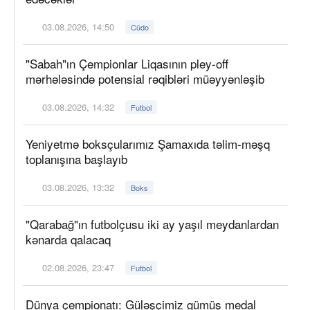
03.08.2026, 14:50
Cüdo
"Sabah"ın Çempionlar Liqasının pley-off
mərhələsində potensial rəqibləri müəyyənləşib
03.08.2026, 14:32
Futbol
Yeniyetmə boksçularımız Şamaxıda təlim-məşq
toplanışına başlayıb
03.08.2026, 13:32
Boks
"Qarabağ"ın futbolçusu iki ay yaşıl meydanlardan
kənarda qalacaq
02.08.2026, 23:47
Futbol
Dünya çempionatı: Güləşçimiz gümüş medal