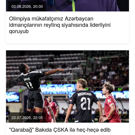
03.08.2026, 20:00
Olimpiya mükafatçımız Azərbaycan
idmançılarının reytinq siyahısında liderliyini
qoruyub
23.07.2026, 22:05
"Qarabağ" Bakıda ÇSKA ilə heç-heçə edib