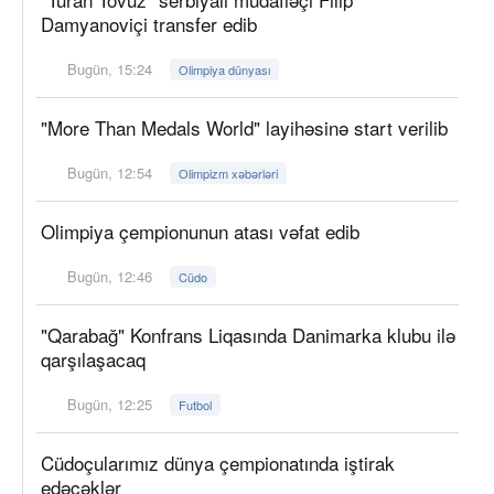
Damyanoviçi transfer edib
Bugün, 15:24
Olimpiya dünyası
"More Than Medals World" layihəsinə start verilib
Bugün, 12:54
Olimpizm xəbərləri
Olimpiya çempionunun atası vəfat edib
Bugün, 12:46
Cüdo
"Qarabağ" Konfrans Liqasında Danimarka klubu ilə
qarşılaşacaq
Bugün, 12:25
Futbol
Cüdoçularımız dünya çempionatında iştirak
edəcəklər