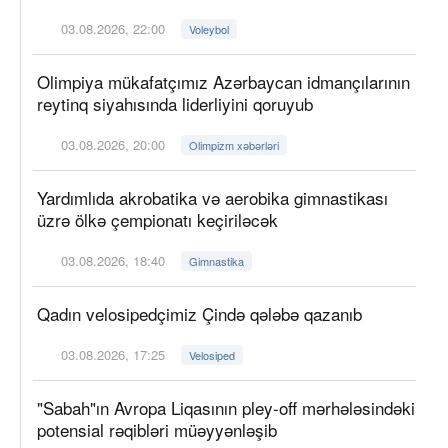
03.08.2026, 22:00
Voleybol
Olimpiya mükafatçımız Azərbaycan idmançılarının
reytinq siyahısında liderliyini qoruyub
03.08.2026, 20:00
Olimpizm xəbərləri
Yardımlıda akrobatika və aerobika gimnastikası
üzrə ölkə çempionatı keçiriləcək
03.08.2026, 18:40
Gimnastika
Qadın velosipedçimiz Çində qələbə qazanıb
03.08.2026, 17:25
Velosiped
"Sabah"ın Avropa Liqasının pley-off mərhələsindəki
potensial rəqibləri müəyyənləşib