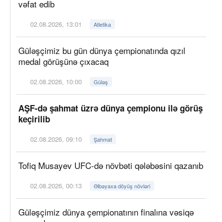
vəfat edib
02.08.2026, 13:01
Atletika
Güləşçimiz bu gün dünya çempionatında qızıl
medal görüşünə çıxacaq
02.08.2026, 10:00
Güləş
AŞF-də şahmat üzrə dünya çempionu ilə görüş
keçirilib
02.08.2026, 09:10
Şahmat
Tofiq Musayev UFC-də növbəti qələbəsini qazanıb
02.08.2026, 00:13
Əlbəyaxa döyüş növləri
Güləşçimiz dünya çempionatının finalına vəsiqə