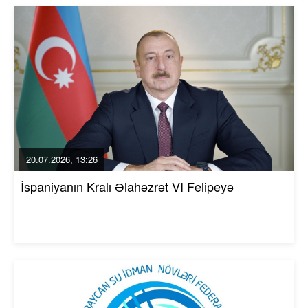
20.07.2026, 13:26
İspaniyanın Kralı Əlahəzrət VI Felipeyə