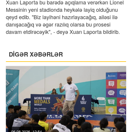
Xuan Laporta bu barədə açıqlama verərkən Lionel
Messinin yeni stadionda heykələ layiq olduğunu
qeyd edib. "Biz layihəni hazırlayacağıq, ailəsi ilə
danışacağıq və əgər razılıq olarsa bu prosesi
davam etdirəcəyik", - deyə Xuan Laporta bildirib.
DİGƏR XƏBƏRLƏR
06.08.2026, 12:54