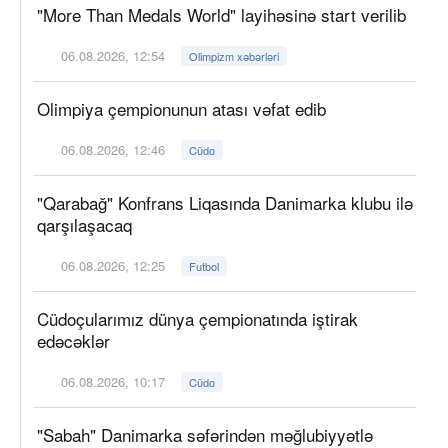
"More Than Medals World" layihəsinə start verilib
06.08.2026, 12:54
Olimpizm xəbərləri
Olimpiya çempionunun atası vəfat edib
06.08.2026, 12:46
Cüdo
"Qarabağ" Konfrans Liqasında Danimarka klubu ilə
qarşılaşacaq
06.08.2026, 12:25
Futbol
Cüdoçularımız dünya çempionatında iştirak
edəcəklər
06.08.2026, 10:17
Cüdo
"Sabah" Danimarka səfərindən məğlubiyyətlə