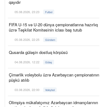
qayıdır
05.08.2026, 23:23
Futbol
FIFA U-15 və U-20 dünya çempionatlarına hazırlıq
üzrə Təşkilat Komitəsinin iclası baş tutub
05.08.2026, 22:25
Gündəm
Qusarda güləşin dostluq körpüsü
04.08.2026, 12:22
Güləş
Çimərlik voleybolu üzrə Azərbaycan çempionatının
püşkü atılıb
03.08.2026, 22:00
Voleybol
Olimpiya mükafatçımız Azərbaycan idmançılarının