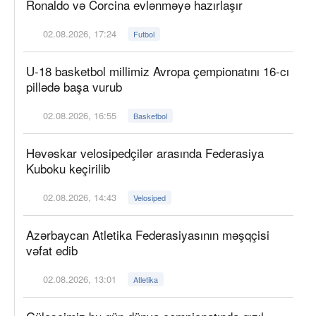
Ronaldo və Corcina evlənməyə hazırlaşır
02.08.2026, 17:24
Futbol
U-18 basketbol millimiz Avropa çempionatını 16-cı
pillədə başa vurub
02.08.2026, 16:55
Basketbol
Həvəskar velosipedçilər arasında Federasiya
Kuboku keçirilib
02.08.2026, 14:43
Velosiped
Azərbaycan Atletika Federasiyasının məşqçisi
vəfat edib
02.08.2026, 13:01
Atletika