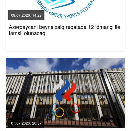
09.07.2026, 14:28
Azərbaycanı beynəlxalq reqatada 12 idmançı ilə
təmsil olunacaq
07.07.2026, 20:37