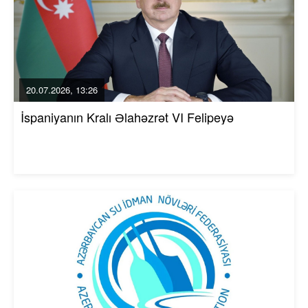
20.07.2026, 13:26
İspaniyanın Kralı Əlahəzrət VI Felipeyə