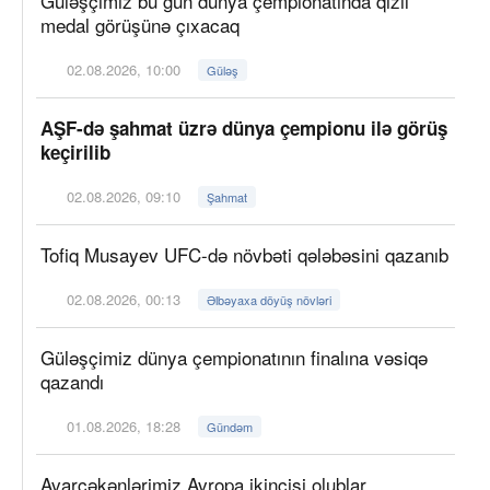
Güləşçimiz bu gün dünya çempionatında qızıl
medal görüşünə çıxacaq
02.08.2026, 10:00
Güləş
AŞF-də şahmat üzrə dünya çempionu ilə görüş
keçirilib
02.08.2026, 09:10
Şahmat
Tofiq Musayev UFC-də növbəti qələbəsini qazanıb
02.08.2026, 00:13
Əlbəyaxa döyüş növləri
Güləşçimiz dünya çempionatının finalına vəsiqə
qazandı
01.08.2026, 18:28
Gündəm
Avarçəkənlərimiz Avropa ikincisi olublar