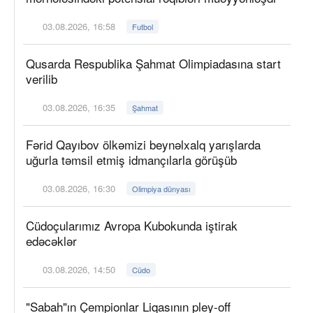
03.08.2026, 16:58
Futbol
Qusarda Respublika Şahmat Olimpiadasına start
verilib
03.08.2026, 16:35
Şahmat
Fərid Qayıbov ölkəmizi beynəlxalq yarışlarda
uğurla təmsil etmiş idmançılarla görüşüb
03.08.2026, 16:30
Olimpiya dünyası
Cüdoçularımız Avropa Kubokunda iştirak
edəcəklər
03.08.2026, 14:50
Cüdo
"Sabah"ın Çempionlar Liqasının pley-off