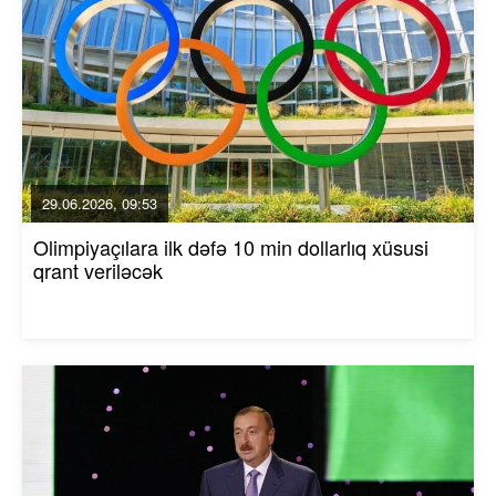
29.06.2026, 09:53
Olimpiyaçılara ilk dəfə 10 min dollarlıq xüsusi
qrant veriləcək