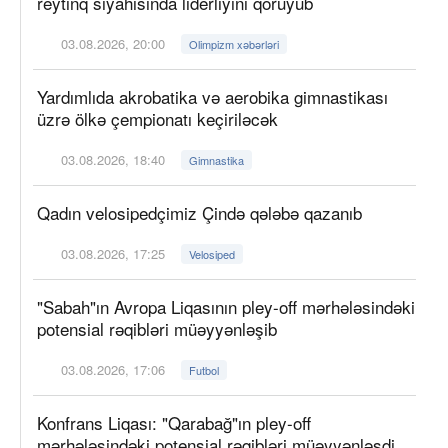
reytinq siyahısında liderliyini qoruyub
03.08.2026, 20:00
Olimpizm xəbərləri
Yardımlıda akrobatika və aerobika gimnastikası
üzrə ölkə çempionatı keçiriləcək
03.08.2026, 18:40
Gimnastika
Qadın velosipedçimiz Çində qələbə qazanıb
03.08.2026, 17:25
Velosiped
"Sabah"ın Avropa Liqasının pley-off mərhələsindəki
potensial rəqibləri müəyyənləşib
03.08.2026, 17:06
Futbol
Konfrans Liqası: "Qarabağ"ın pley-off
mərhələsindəki potensial rəqibləri müəyyənləşdi