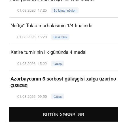
01.08.2026, 17:25
Su idman növləri
Neftçi" Tokio mərhələsinin 1/4 finalında
01.08.2026, 16:28
Basketbol
Xatirə turnirinin ilk günündə 4 medal
01.08.2026, 15:22
Güləş
Azərbaycanın 6 sərbəst güləşçisi xalça üzərinə
çıxacaq
01.08.2026, 09:55
Güləş
BÜTÜN XƏBƏRLƏR