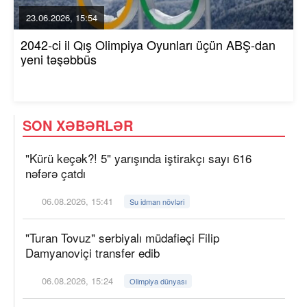
23.06.2026, 15:54
2042-ci il Qış Olimpiya Oyunları üçün ABŞ-dan
yeni təşəbbüs
SON XƏBƏRLƏR
"Kürü keçək?! 5" yarışında iştirakçı sayı 616
nəfərə çatdı
06.08.2026, 15:41
Su idman növləri
"Turan Tovuz" serbiyalı müdafiəçi Filip
Damyanoviçi transfer edib
06.08.2026, 15:24
Olimpiya dünyası