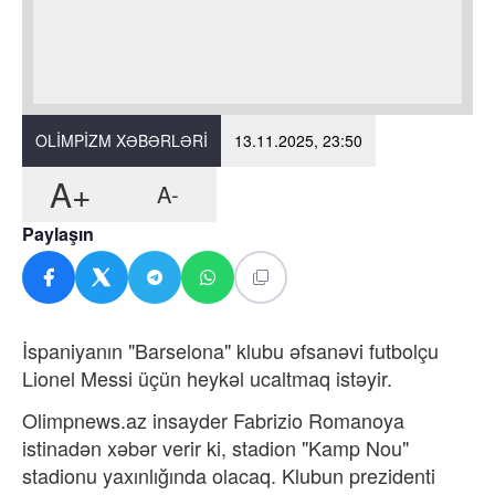
OLIMPIZM XƏBƏRLƏRI
13.11.2025, 23:50
A+
A-
Paylaşın
İspaniyanın "Barselona" klubu əfsanəvi futbolçu
Lionel Messi üçün heykəl ucaltmaq istəyir.
Olimpnews.az insayder Fabrizio Romanoya
istinadən xəbər verir ki, stadion "Kamp Nou"
stadionu yaxınlığında olacaq. Klubun prezidenti