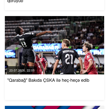
qoruyub
23.07.2026, 22:05
"Qarabağ" Bakıda ÇSKA ilə heç-heçə edib