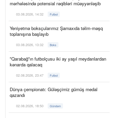
mərhələsində potensial rəqibləri müəyyənləşib
03.08.2026, 14:32
Futbol
Yeniyetmə boksçularımız Şamaxıda təlim-məşq
toplanışına başlayıb
03.08.2026, 13:32
Boks
"Qarabağ"ın futbolçusu iki ay yaşıl meydanlardan
kənarda qalacaq
02.08.2026, 23:47
Futbol
Dünya çempionatı: Güləşçimiz gümüş medal
qazandı
02.08.2026, 18:50
Gündəm