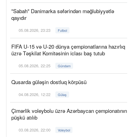
"Sabah" Danimarka səfərindən məğlubiyyətlə
qayıdır
05.08.2026, 23:23
Futbol
FIFA U-15 və U-20 dünya çempionatlarına hazırlıq
üzrə Təşkilat Komitəsinin iclası baş tutub
05.08.2026, 22:25
Gündəm
Qusarda güləşin dostluq körpüsü
04.08.2026, 12:22
Güləş
Çimərlik voleybolu üzrə Azərbaycan çempionatının
püşkü atılıb
03.08.2026, 22:00
Voleybol