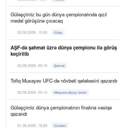
Güləşçimiz bu gün dünya çempionatında qızıl
medal görüşünə çıxacaq
02.08.2026, 10:00
Güləş
AŞF-də şahmat üzrə dünya çempionu ilə görüş
keçirilib
02.08.2026, 09:10
Şahmat
Tofiq Musayev UFC-də növbəti qələbəsini qazanıb
02.08.2026, 00:13
Əlbəyaxa döyüş növləri
Güləşçimiz dünya çempionatının finalına vəsiqə
qazandı
01.08.2026, 18:28
Gündəm