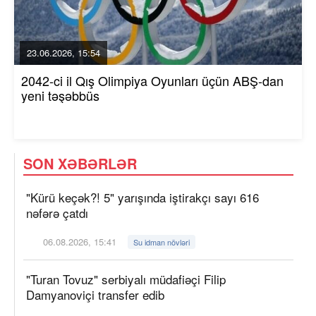
23.06.2026, 15:54
2042-ci il Qış Olimpiya Oyunları üçün ABŞ-dan
yeni təşəbbüs
SON XƏBƏRLƏR
"Kürü keçək?! 5" yarışında iştirakçı sayı 616
nəfərə çatdı
06.08.2026, 15:41
Su idman növləri
"Turan Tovuz" serbiyalı müdafiəçi Filip
Damyanoviçi transfer edib