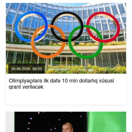
29.06.2026, 09:53
Olimpiyaçılara ilk dəfə 10 min dollarlıq xüsusi
qrant veriləcək