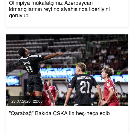
Olimpiya mükafatçımız Azərbaycan
idmançılarının reytinq siyahısında liderliyini
qoruyub
23.07.2026, 22:05
"Qarabağ" Bakıda ÇSKA ilə heç-heçə edib