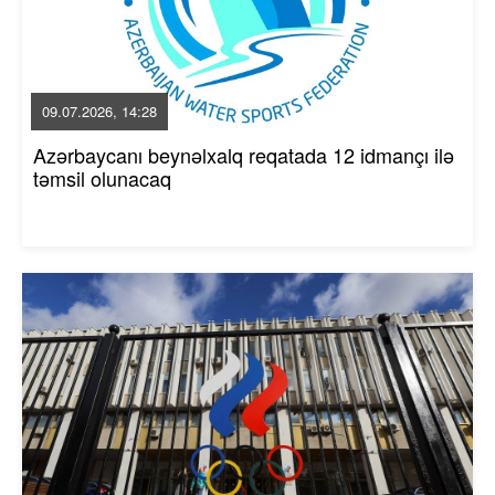
09.07.2026, 14:28
Azərbaycanı beynəlxalq reqatada 12 idmançı ilə
təmsil olunacaq