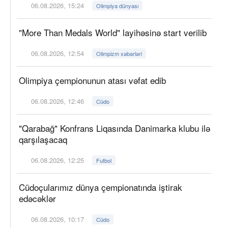
06.08.2026, 15:24
Olimpiya dünyası
"More Than Medals World" layihəsinə start verilib
06.08.2026, 12:54
Olimpizm xəbərləri
Olimpiya çempionunun atası vəfat edib
06.08.2026, 12:46
Cüdo
"Qarabağ" Konfrans Liqasında Danimarka klubu ilə
qarşılaşacaq
06.08.2026, 12:25
Futbol
Cüdoçularımız dünya çempionatında iştirak
edəcəklər
06.08.2026, 10:17
Cüdo