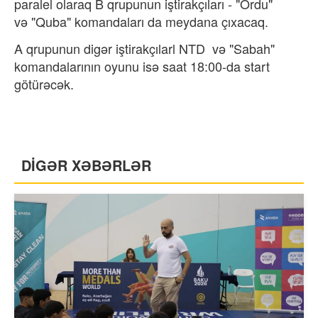
paralel olaraq B qrupunun iştirakçıları - "Ordu"
və "Quba" komandaları da meydana çıxacaq.
A qrupunun digər iştirakçılarl NTD və "Sabah"
komandalarının oyunu isə saat 18:00-da start
götürəcək.
DİGƏR XƏBƏRLƏR