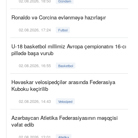
02.08.2026, 18:50
Gündəm
Ronaldo və Corcina evlənməyə hazırlaşır
02.08.2026, 17:24
Futbol
U-18 basketbol millimiz Avropa çempionatını 16-cı
pillədə başa vurub
02.08.2026, 16:55
Basketbol
Həvəskar velosipedçilər arasında Federasiya
Kuboku keçirilib
02.08.2026, 14:43
Velosiped
Azərbaycan Atletika Federasiyasının məşqçisi
vəfat edib
02.08.2026, 13:01
Atletika