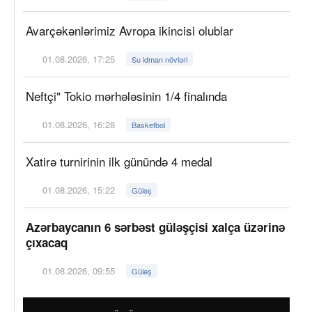
Avarçəkənlərimiz Avropa ikincisi olublar
01.08.2026, 17:25
Su idman növləri
Neftçi" Tokio mərhələsinin 1/4 finalında
01.08.2026, 16:28
Basketbol
Xatirə turnirinin ilk günündə 4 medal
01.08.2026, 15:22
Güləş
Azərbaycanın 6 sərbəst güləşçisi xalça üzərinə
çıxacaq
01.08.2026, 09:55
Güləş