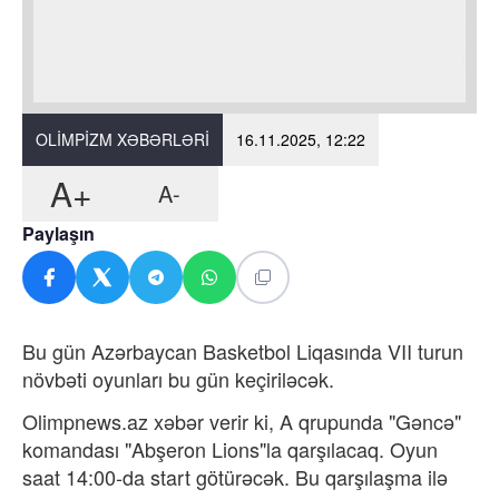
OLIMPIZM XƏBƏRLƏRI
16.11.2025, 12:22
A+
A-
Paylaşın
Bu gün Azərbaycan Basketbol Liqasında VII turun
növbəti oyunları bu gün keçiriləcək.
Olimpnews.az xəbər verir ki, A qrupunda "Gəncə"
komandası "Abşeron Lions"la qarşılacaq. Oyun
saat 14:00-da start götürəcək. Bu qarşılaşma ilə