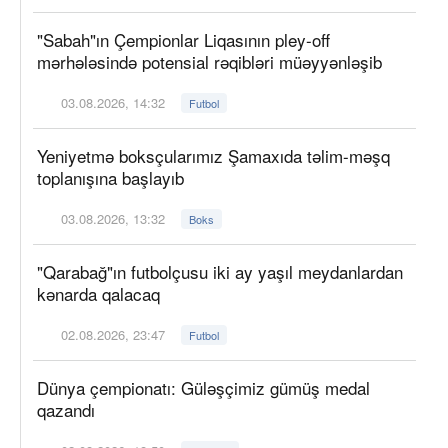
"Sabah"ın Çempionlar Liqasının pley-off
mərhələsində potensial rəqibləri müəyyənləşib
03.08.2026, 14:32
Futbol
Yeniyetmə boksçularımız Şamaxıda təlim-məşq
toplanışına başlayıb
03.08.2026, 13:32
Boks
"Qarabağ"ın futbolçusu iki ay yaşıl meydanlardan
kənarda qalacaq
02.08.2026, 23:47
Futbol
Dünya çempionatı: Güləşçimiz gümüş medal
qazandı