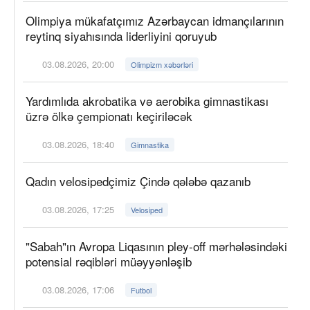
Olimpiya mükafatçımız Azərbaycan idmançılarının
reytinq siyahısında liderliyini qoruyub
03.08.2026, 20:00
Olimpizm xəbərləri
Yardımlıda akrobatika və aerobika gimnastikası
üzrə ölkə çempionatı keçiriləcək
03.08.2026, 18:40
Gimnastika
Qadın velosipedçimiz Çində qələbə qazanıb
03.08.2026, 17:25
Velosiped
"Sabah"ın Avropa Liqasının pley-off mərhələsindəki
potensial rəqibləri müəyyənləşib
03.08.2026, 17:06
Futbol