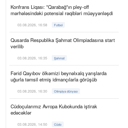
Konfrans Liqası: "Qarabağ"ın pley-off
mərhələsindəki potensial rəqibləri müəyyənləşdi
03.08.2026, 16:58
Futbol
Qusarda Respublika Şahmat Olimpiadasına start
verilib
03.08.2026, 16:35
Şahmat
Fərid Qayıbov ölkəmizi beynəlxalq yarışlarda
uğurla təmsil etmiş idmançılarla görüşüb
03.08.2026, 16:30
Olimpiya dünyası
Cüdoçularımız Avropa Kubokunda iştirak
edəcəklər
03.08.2026, 14:50
Cüdo