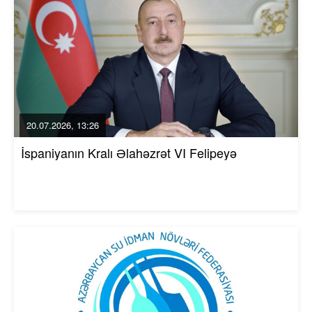
20.07.2026, 13:26
İspaniyanın Kralı Əlahəzrət VI Felipeyə