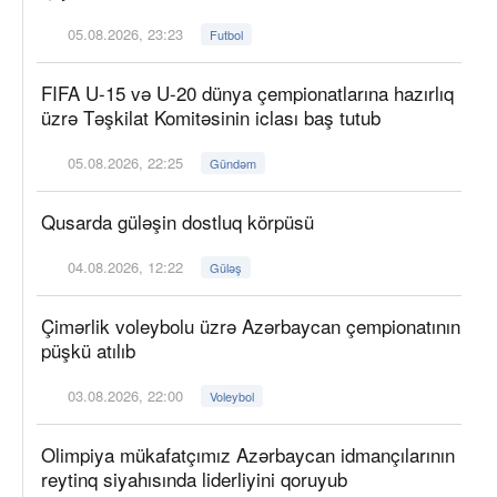
05.08.2026, 23:23
Futbol
FIFA U-15 və U-20 dünya çempionatlarına hazırlıq
üzrə Təşkilat Komitəsinin iclası baş tutub
05.08.2026, 22:25
Gündəm
Qusarda güləşin dostluq körpüsü
04.08.2026, 12:22
Güləş
Çimərlik voleybolu üzrə Azərbaycan çempionatının
püşkü atılıb
03.08.2026, 22:00
Voleybol
Olimpiya mükafatçımız Azərbaycan idmançılarının
reytinq siyahısında liderliyini qoruyub