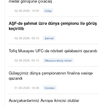
medal görüşünə çıxacaq
02.08.2026, 10:00
Güləş
AŞF-də şahmat üzrə dünya çempionu ilə görüş
keçirilib
02.08.2026, 09:10
Şahmat
Tofiq Musayev UFC-də növbəti qələbəsini qazanıb
02.08.2026, 00:13
Əlbəyaxa döyüş növləri
Güləşçimiz dünya çempionatının finalına vəsiqə
qazandı
01.08.2026, 18:28
Gündəm
Avarçəkənlərimiz Avropa ikincisi olublar