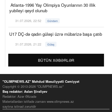
Atlanta-1996 Yay Olimpiya Oyunlarının 30 illik
yubileyi qeyd olunub
31.07.2026, 22:52
Gündəm
U17 DÇ-də qadın güləşi üzrə mübarizə başa çatıb
31.07.2026, 21:22
Güləş
BÜTÜN XƏBƏRLƏR
"OLIMPNEWS.AZ" Məhdud Məsuliyyətli Cəmiyyət
Copyright © 2013-2026 "OLIMPNEWS.az"
Baş redaktor: Aslan Şirəliyev
Redaktor: Azər Əlizadə
Materiallardan istifadə zamanı www.olimpnews.az
saytına istinad zəruridir