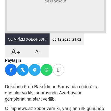
OLIMPIZM XƏBƏRLƏRI
05.12.2025, 21:02
A+
A-
Paylaşın
Dekabrın 5-də Bakı İdman Sarayında cüdo üzrə
qadınlar və kişilər arasında Azərbaycan
çempionatına start verilib.
Olimpnews.az xəbər verir ki, yarışların ilk günündə