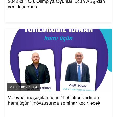
2042-ci il Qış Olimpiya Oyunları üçün ABŞ-dan
yeni təşəbbüs
23.06.2026, 15:34
Voleybol məşqçiləri üçün “Təhlükəsiz idman -
hamı üçün” mövzusunda seminar keçiriləcək