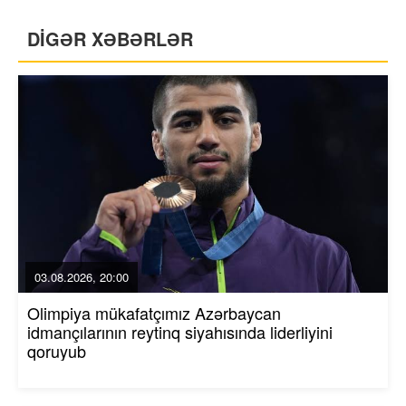
DİGƏR XƏBƏRLƏR
03.08.2026, 20:00
Olimpiya mükafatçımız Azərbaycan
idmançılarının reytinq siyahısında liderliyini
qoruyub