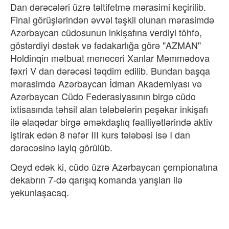
Dan dərəcələri üzrə təltifetmə mərasimi keçirilib.
Final görüşlərindən əvvəl təşkil olunan mərasimdə
Azərbaycan cüdosunun inkişafına verdiyi töhfə,
göstərdiyi dəstək və fədakarlığa görə "AZMAN"
Holdinqin mətbuat meneceri Xanlar Məmmədova
fəxri V dan dərəcəsi təqdim edilib. Bundan başqa
mərasimdə Azərbaycan İdman Akademiyası və
Azərbaycan Cüdo Federasiyasının birgə cüdo
ixtisasında təhsil alan tələbələrin peşəkar inkişafı
ilə əlaqədar birgə əməkdaşlıq fəalliyətlərində aktiv
iştirak edən 8 nəfər III kurs tələbəsi isə I dan
dərəcəsinə layiq görülüb.
Qeyd edək ki, cüdo üzrə Azərbaycan çempionatına
dekabrın 7-də qarışıq komanda yarışları ilə
yekunlaşacaq.