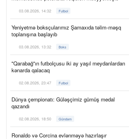
03.08.2026, 14:32
Futbol
Yeniyetmə boksçularımız Şamaxıda təlim-məşq
toplanışına başlayıb
03.08.2026, 13:32
Boks
"Qarabağ"ın futbolçusu iki ay yaşıl meydanlardan
kənarda qalacaq
02.08.2026, 23:47
Futbol
Dünya çempionatı: Güləşçimiz gümüş medal
qazandı
02.08.2026, 18:50
Gündəm
Ronaldo və Corcina evlənməyə hazırlaşır