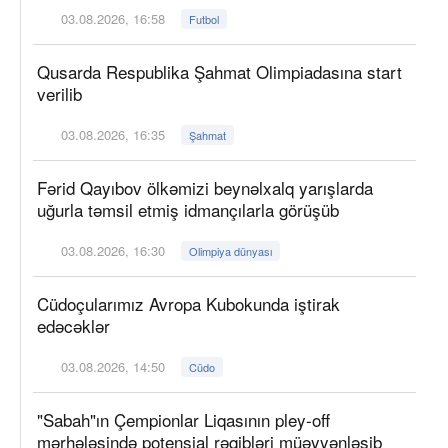
03.08.2026, 16:58
Futbol
Qusarda Respublika Şahmat Olimpiadasına start
verilib
03.08.2026, 16:35
Şahmat
Fərid Qayıbov ölkəmizi beynəlxalq yarışlarda
uğurla təmsil etmiş idmançılarla görüşüb
03.08.2026, 16:30
Olimpiya dünyası
Cüdoçularımız Avropa Kubokunda iştirak
edəcəklər
03.08.2026, 14:50
Cüdo
"Sabah"ın Çempionlar Liqasının pley-off
mərhələsində potensial rəqibləri müəyyənləşib