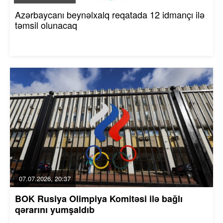
Azərbaycanı beynəlxalq reqatada 12 idmançı ilə
təmsil olunacaq
07.07.2026, 20:37
BOK Rusiya Olimpiya Komitəsi ilə bağlı
qərarını yumşaldıb