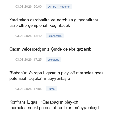
03.08.2026, 20:00
Olimpizm xəbərləri
Yardımlıda akrobatika və aerobika gimnastikası
üzrə ölkə çempionatı keçiriləcək
03.08.2026, 18:40
Gimnastika
Qadın velosipedçimiz Çində qələbə qazanıb
03.08.2026, 17:25
Velosiped
"Sabah"ın Avropa Liqasının pley-off mərhələsindəki
potensial rəqibləri müəyyənləşib
03.08.2026, 17:06
Futbol
Konfrans Liqası: "Qarabağ"ın pley-off
mərhələsindəki potensial rəqibləri müəyyənləşdi