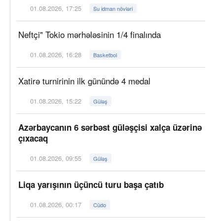
01.08.2026, 17:25
Su idman növləri
Neftçi" Tokio mərhələsinin 1/4 finalında
01.08.2026, 16:28
Basketbol
Xatirə turnirinin ilk günündə 4 medal
01.08.2026, 15:22
Güləş
Azərbaycanın 6 sərbəst güləşçisi xalça üzərinə
çıxacaq
01.08.2026, 09:55
Güləş
Liqa yarışının üçüncü turu başa çatıb
01.08.2026, 00:17
Cüdo