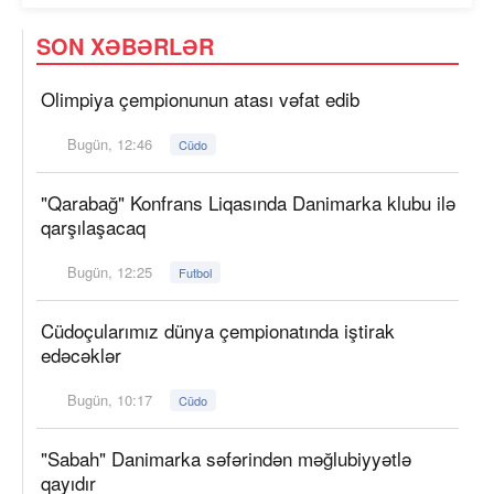
SON XƏBƏRLƏR
Olimpiya çempionunun atası vəfat edib
Bugün, 12:46
Cüdo
"Qarabağ" Konfrans Liqasında Danimarka klubu ilə
qarşılaşacaq
Bugün, 12:25
Futbol
Cüdoçularımız dünya çempionatında iştirak
edəcəklər
Bugün, 10:17
Cüdo
"Sabah" Danimarka səfərindən məğlubiyyətlə
qayıdır