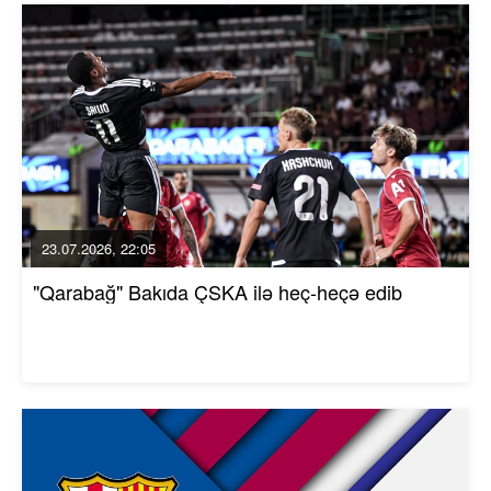
23.07.2026, 22:05
"Qarabağ" Bakıda ÇSKA ilə heç-heçə edib