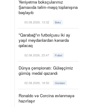
Yeniyetmə boksçularımız
Şamaxıda təlim-məşq toplanışına
başlayıb
03.08.2026, 13:32
Boks
"Qarabağ"ın futbolçusu iki ay
yaşıl meydanlardan kənarda
qalacaq
02.08.2026, 23:47
Futbol
Dünya çempionatı: Güləşçimiz
gümüş medal qazandı
02.08.2026, 18:50
Gündəm
Ronaldo və Corcina evlənməyə
hazırlaşır