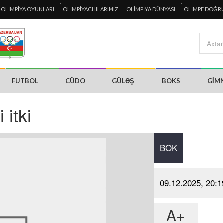
OLIMPIYA OYUNLARI
OLIMPIYACHILARIMIZ
OLIMPIYA DÜNYASI
OLIMPE DOĞR
FUTBOL
CÜDO
GÜLƏŞ
BOKS
GIM
 itki
BOK
09.12.2025, 20:1
A+