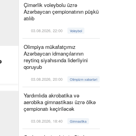
Çimərlik voleybolu üzrə
Azərbaycan çempionatının püşkü
atılıb
03.08.2026, 22:00
Voleybol
Olimpiya mükafatçımız
Azərbaycan idmançılarının
reytinq siyahısında liderliyini
ə
qoruyub
03.08.2026, 20:00
Olimpizm xəbərləri
Yardımlıda akrobatika və
aerobika gimnastikası üzrə ölkə
çempionatı keçiriləcək
03.08.2026, 18:40
Gimnastika