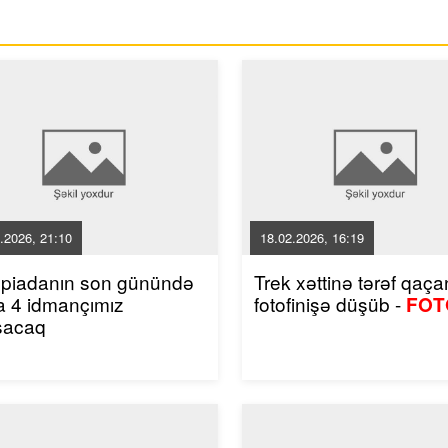
.2026, 21:10
18.02.2026, 16:19
mpiadanın son günündə
Trek xəttinə tərəf qaçan
a 4 idmançımız
fotofinişə düşüb -
FOT
şacaq