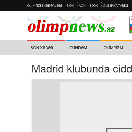
OLIMPIZM XƏBƏRLƏRI
BOK
AOK
MOK
OLIMPIYA TARIXI
SON XƏBƏR
GÜNDƏM
OLIMPIZM
Madrid klubunda ciddi