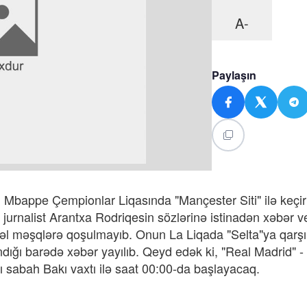
A-
Paylaşın
 Mbappe Çempionlar Liqasında "Mançester Siti" ilə keçir
urnalist Arantxa Rodriqesin sözlərinə istinadən xəbər ver
əl məşqlərə qoşulmayıb. Onun La Liqada "Selta"ya qarşı
ındığı barədə xəbər yayılıb. Qeyd edək ki, "Real Madrid" -
çı sabah Bakı vaxtı ilə saat 00:00-da başlayacaq.