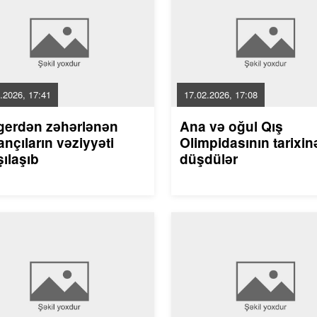
.2026, 17:41
17.02.2026, 17:08
gerdən zəhərlənən
Ana və oğul Qış
nçıların vəziyyəti
Olimpidasının tarixin
ılaşıb
düşdülər