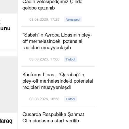
Qadın velosipedçimiz Çində
qələbə qazanıb
03.08.2026, 17:25
Velosiped
k
ğunu
"Sabah"ın Avropa Liqasının pley-
off mərhələsindəki potensial
rəqibləri müəyyənləşib
03.08.2026, 17:06
Futbol
Konfrans Liqası: "Qarabağ"ın
pley-off mərhələsindəki potensial
rəqibləri müəyyənləşdi
03.08.2026, 16:58
Futbol
Qusarda Respublika Şahmat
laraq
Olimpiadasına start verilib