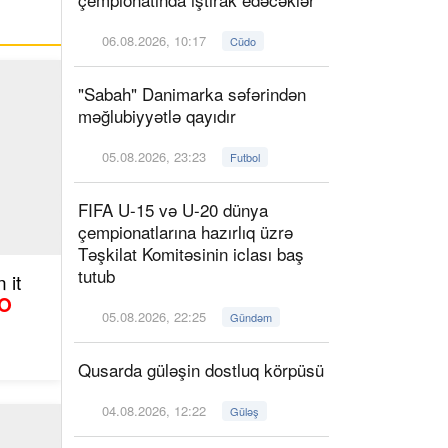
06.08.2026, 10:17
Cüdo
"Sabah" Danimarka səfərindən
məğlubiyyətlə qayıdır
05.08.2026, 23:23
Futbol
FIFA U-15 və U-20 dünya
çempionatlarına hazırlıq üzrə
Təşkilat Komitəsinin iclası baş
tutub
 it
O
05.08.2026, 22:25
Gündəm
Qusarda güləşin dostluq körpüsü
04.08.2026, 12:22
Güləş