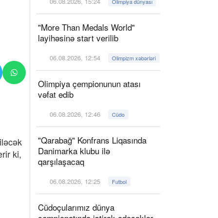
06.08.2026, 15:24
Olimpiya dünyası
"More Than Medals World"
layihəsinə start verilib
06.08.2026, 12:54
Olimpizm xəbərləri
Olimpiya çempionunun atası
vəfat edib
06.08.2026, 12:46
Cüdo
"Qarabağ" Konfrans Liqasında
iləcək
Danimarka klubu ilə
ir ki,
qarşılaşacaq
06.08.2026, 12:25
Futbol
Cüdoçularımız dünya
çempionatında iştirak edəcəklər