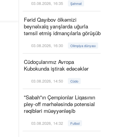
03.08.2026, 16:35
Şahmat
Fərid Qayıbov ölkəmizi
beynəlxalq yarışlarda uğurla
təmsil etmiş idmançılarla görüşüb
03.08.2026, 16:30
Olimpiya dünyası
Cüdoçularımız Avropa
Kubokunda iştirak edəcəklər
03.08.2026, 14:50
Cüdo
"Sabah"ın Çempionlar Liqasının
pley-off mərhələsində potensial
rəqibləri müəyyənləşib
03.08.2026, 14:32
Futbol