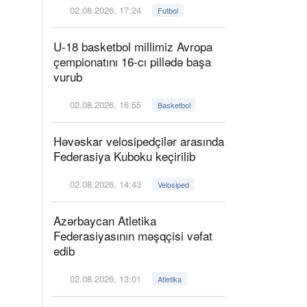
02.08.2026, 17:24
Futbol
U-18 basketbol millimiz Avropa
çempionatını 16-cı pillədə başa
vurub
02.08.2026, 16:55
Basketbol
Həvəskar velosipedçilər arasında
Federasiya Kuboku keçirilib
02.08.2026, 14:43
Velosiped
Azərbaycan Atletika
Federasiyasının məşqçisi vəfat
edib
02.08.2026, 13:01
Atletika