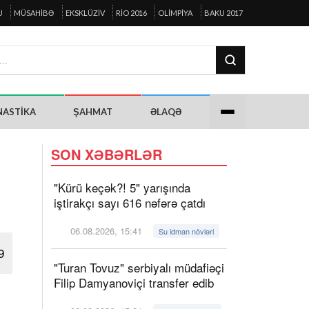
U
MÜSAHIBƏ
EKSKLÜZIV
RIO 2016
OLIMPIYA
BAKU 2017
NASTIKA
ŞAHMAT
ƏLAQƏ
SON XƏBƏRLƏR
"Kürü keçək?! 5" yarışında
iştirakçı sayı 616 nəfərə çatdı
06.08.2026, 15:41
Su idman növləri
9
"Turan Tovuz" serbiyalı müdafiəçi
Filip Damyanoviçi transfer edib