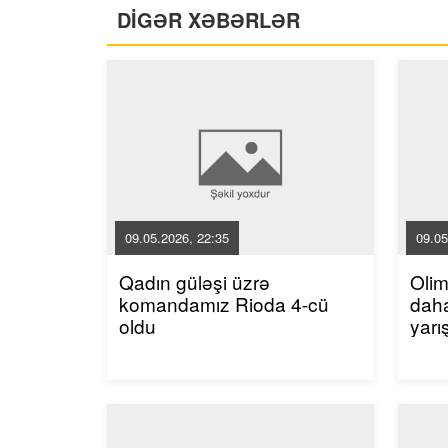
DİGƏR XƏBƏRLƏR
09.05.2026, 22:35
09.05
Qadın güləşi üzrə
Oli
komandamız Rioda 4-cü
dah
oldu
yarı