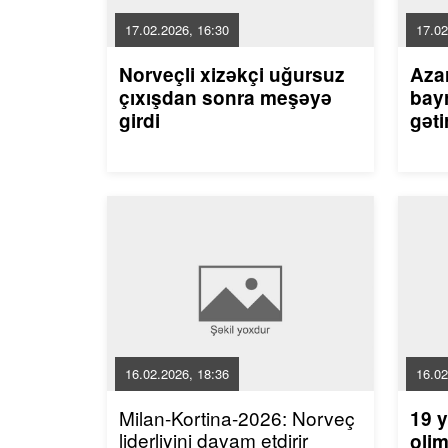
17.02.2026, 16:30
17.02
Norveçli xizəkçi uğursuz
Aza
çıxışdan sonra meşəyə
bayr
girdi
gəti
16.02.2026, 18:36
16.02
Milan-Kortina-2026: Norveç
19 y
liderliyini davam etdirir
olim