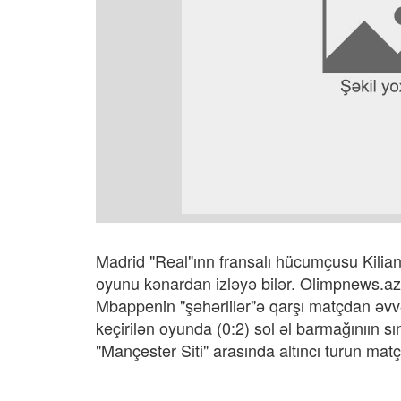
Madrid "Real"ınn fransalı hücumçusu Kilian
oyunu kənardan izləyə bilər. Olimpnews.az j
Mbappenin "şəhərlilər"ə qarşı matçdan əvv
keçirilən oyunda (0:2) sol əl barmağınıın s
"Mançester Siti" arasında altıncı turun mat