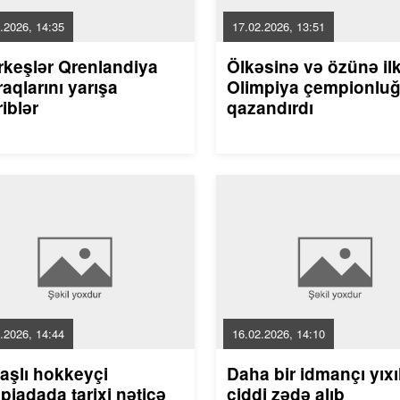
.2026, 14:35
17.02.2026, 13:51
rkeşlər Qrenlandiya
Ölkəsinə və özünə il
aqlarını yarışa
Olimpiya çempionlu
riblər
qazandırdı
.2026, 14:44
16.02.2026, 14:10
aşlı hokkeyçi
Daha bir idmançı yıxı
piadada tarixi nəticə
ciddi zədə alıb