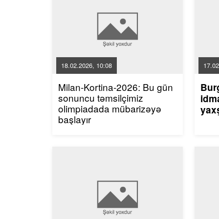
18.02.2026, 10:08
17.02
Milan-Kortina-2026: Bu gün
Bur
sonuncu təmsilçimiz
idma
olimpiadada mübarizəyə
yaxş
başlayır