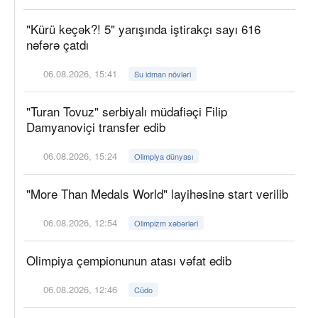
"Kürü keçək?! 5" yarışında iştirakçı sayı 616
nəfərə çatdı
06.08.2026, 15:41
Su idman növləri
"Turan Tovuz" serbiyalı müdafiəçi Filip
Damyanoviçi transfer edib
06.08.2026, 15:24
Olimpiya dünyası
"More Than Medals World" layihəsinə start verilib
06.08.2026, 12:54
Olimpizm xəbərləri
Olimpiya çempionunun atası vəfat edib
06.08.2026, 12:46
Cüdo