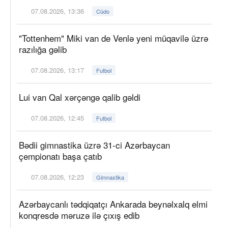
07.08.2026, 13:36
Cüdo
"Tottenhem" Miki van de Venlə yeni müqavilə üzrə
razılığa gəlib
07.08.2026, 13:17
Futbol
Lui van Qal xərçəngə qalib gəldi
07.08.2026, 12:45
Futbol
Bədii gimnastika üzrə 31-ci Azərbaycan
çempionatı başa çatıb
07.08.2026, 12:23
Gimnastika
Azərbaycanlı tədqiqatçı Ankarada beynəlxalq elmi
konqresdə məruzə ilə çıxış edib