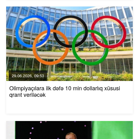
29.06.2026, 09:53
Olimpiyaçılara ilk dəfə 10 min dollarlıq xüsusi
qrant veriləcək