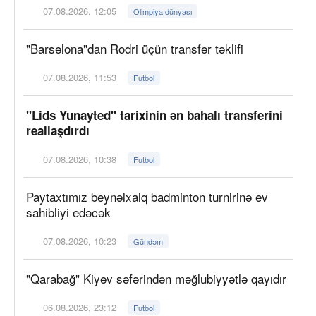
07.08.2026, 12:05
Olimpiya dünyası
"Barselona"dan Rodri üçün transfer təklifi
07.08.2026, 11:53
Futbol
"Lids Yunayted" tarixinin ən bahalı transferini
reallaşdırdı
07.08.2026, 10:38
Futbol
Paytaxtımız beynəlxalq badminton turnirinə ev
sahibliyi edəcək
07.08.2026, 10:23
Gündəm
"Qarabağ" Kiyev səfərindən məğlubiyyətlə qayıdır
06.08.2026, 23:12
Futbol