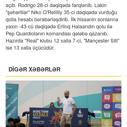
açıb. Rodrigo 28-ci dəqiqədə fərqlənib. Lakin
"şəhərlilər" Niko O'Relilliy 35-ci dəqiqədə vurduğu
qolla hesabı bərabərləşdirib. İlk hissənin sonlarına
yaxın -43-cü dəqiqədə Erlinq Halaandın qolu ilə
Pep Quardiolanın komandası qələbə qazanıb.
Hazırda "Real" klubu 12 xalla 7-ci, "Mançester Siti"
ise 13 xalla üçücüdür.
DİGƏR XƏBƏRLƏR