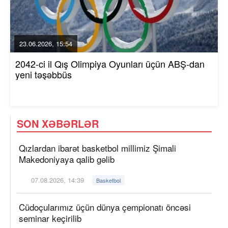
23.06.2026, 15:54
2042-ci il Qış Olimpiya Oyunları üçün ABŞ-dan
yeni təşəbbüs
SON XƏBƏRLƏR
Qızlardan ibarət basketbol millimiz Şimali
Makedoniyaya qalib gəlib
07.08.2026, 14:39
Basketbol
Cüdoçularımız üçün dünya çempionatı öncəsi
seminar keçirilib