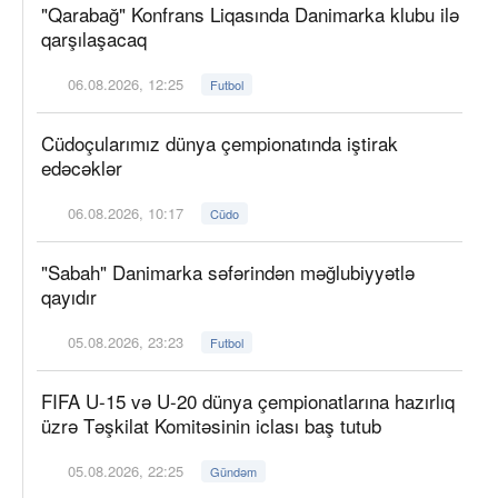
"Qarabağ" Konfrans Liqasında Danimarka klubu ilə
qarşılaşacaq
06.08.2026, 12:25
Futbol
Cüdoçularımız dünya çempionatında iştirak
edəcəklər
06.08.2026, 10:17
Cüdo
"Sabah" Danimarka səfərindən məğlubiyyətlə
qayıdır
05.08.2026, 23:23
Futbol
FIFA U-15 və U-20 dünya çempionatlarına hazırlıq
üzrə Təşkilat Komitəsinin iclası baş tutub
05.08.2026, 22:25
Gündəm