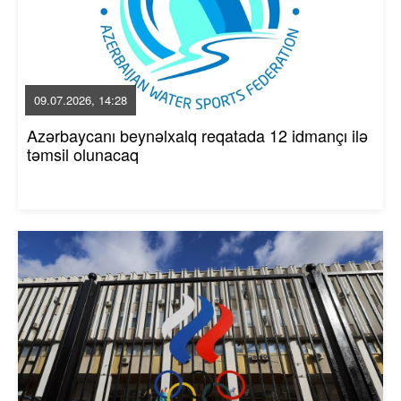
09.07.2026, 14:28
Azərbaycanı beynəlxalq reqatada 12 idmançı ilə
təmsil olunacaq