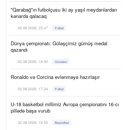
"Qarabağ"ın futbolçusu iki ay yaşıl meydanlardan
kənarda qalacaq
02.08.2026, 23:47
Futbol
Dünya çempionatı: Güləşçimiz gümüş medal
qazandı
02.08.2026, 18:50
Gündəm
Ronaldo və Corcina evlənməyə hazırlaşır
02.08.2026, 17:24
Futbol
U-18 basketbol millimiz Avropa çempionatını 16-cı
pillədə başa vurub
02.08.2026, 16:55
Basketbol