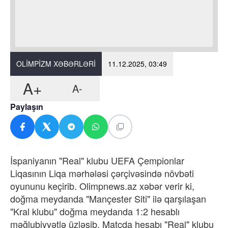
OLIMPIZM XƏBƏRLƏRI
11.12.2025, 03:49
A+
A-
Paylaşın
İspaniyanın "Real" klubu UEFA Çempionlar
Liqasının Liqa mərhələsi çərçivəsində növbəti
oyununu keçirib. Olimpnews.az xəbər verir ki,
doğma meydanda "Mançester Siti" ilə qarşılaşan
"Kral klubu" doğma meydanda 1:2 hesablı
məğlubiyyətlə üzləşib. Matçda hesabı "Real" klubu