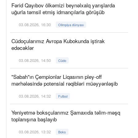
Fərid Qayıbov ölkəmizi beynəlxalq yarışlarda
uğurla təmsil etmiş idmançılarla görüşüb
03.08.2026, 16:30
Olimpiya dünyası
Cüdoçularımız Avropa Kubokunda iştirak
edəcəklər
03.08.2026, 14:50
Cüdo
"Sabah"ın Çempionlar Liqasının pley-off
mərhələsində potensial rəqibləri müəyyənləşib
03.08.2026, 14:32
Futbol
Yeniyetmə boksçularımız Şamaxıda təlim-məşq
toplanışına başlayıb
03.08.2026, 13:32
Boks