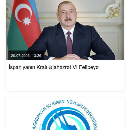
20.07.2026, 13:26
İspaniyanın Kralı Əlahəzrət VI Felipeyə