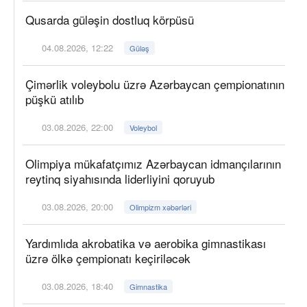
Qusarda güləşin dostluq körpüsü
04.08.2026, 12:22
Güləş
Çimərlik voleybolu üzrə Azərbaycan çempionatının
püşkü atılıb
03.08.2026, 22:00
Voleybol
Olimpiya mükafatçımız Azərbaycan idmançılarının
reytinq siyahısında liderliyini qoruyub
03.08.2026, 20:00
Olimpizm xəbərləri
Yardımlıda akrobatika və aerobika gimnastikası
üzrə ölkə çempionatı keçiriləcək
03.08.2026, 18:40
Gimnastika