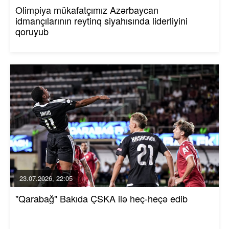
Olimpiya mükafatçımız Azərbaycan
idmançılarının reytinq siyahısında liderliyini
qoruyub
23.07.2026, 22:05
"Qarabağ" Bakıda ÇSKA ilə heç-heçə edib