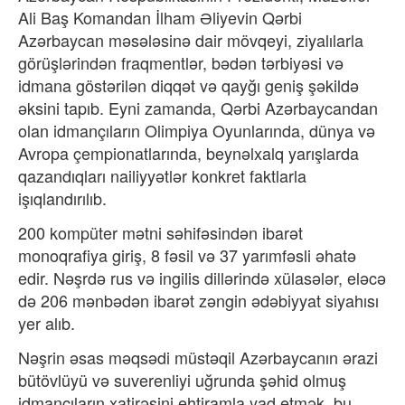
Ali Baş Komandan İlham Əliyevin Qərbi
Azərbaycan məsələsinə dair mövqeyi, ziyalılarla
görüşlərindən fraqmentlər, bədən tərbiyəsi və
idmana göstərilən diqqət və qayğı geniş şəkildə
əksini tapıb. Eyni zamanda, Qərbi Azərbaycandan
olan idmançıların Olimpiya Oyunlarında, dünya və
Avropa çempionatlarında, beynəlxalq yarışlarda
qazandıqları nailiyyətlər konkret faktlarla
işıqlandırılıb.
200 kompüter mətni səhifəsindən ibarət
monoqrafiya giriş, 8 fəsil və 37 yarımfəsli əhatə
edir. Nəşrdə rus və ingilis dillərində xülasələr, eləcə
də 206 mənbədən ibarət zəngin ədəbiyyat siyahısı
yer alıb.
Nəşrin əsas məqsədi müstəqil Azərbaycanın ərazi
bütövlüyü və suverenliyi uğrunda şəhid olmuş
idmançıların xatirəsini ehtiramla yad etmək, bu