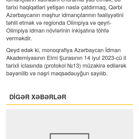
tarixi həqiqətləri yetişən nəslə çatdırmaq, Qərbi
Azərbaycanın məşhur idmançılarının fəaliyyətini
təhlil etmək və regionda Olimpiya və qeyri-
Olimpiya idman növlərinin inkişafına töhfə
verməkdir.
Qeyd edək ki, monoqrafiya Azərbaycan İdman
Akademiyasının Elmi Şurasının 14 iyul 2023-cü il
tarixli iclasında (protokol №13) müzakirə edilərək
bəyənilib və nəşri məqsədəuyğun sayılıb.
DİGƏR XƏBƏRLƏR