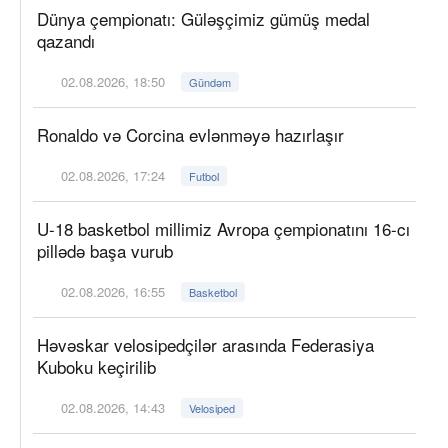
Dünya çempionatı: Güləşçimiz gümüş medal
qazandı
02.08.2026, 18:50
Gündəm
Ronaldo və Corcina evlənməyə hazırlaşır
02.08.2026, 17:24
Futbol
U-18 basketbol millimiz Avropa çempionatını 16-cı
pillədə başa vurub
02.08.2026, 16:55
Basketbol
Həvəskar velosipedçilər arasında Federasiya
Kuboku keçirilib
02.08.2026, 14:43
Velosiped