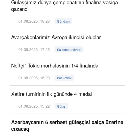
Güləşçimiz dünya çempionatının finalına vəsiqə
qazandı
01.08.2026, 18:28
Gündəm
Avarçəkənlərimiz Avropa ikincisi olublar
01.08.2026, 17:25
Su idman növləri
Neftçi" Tokio mərhələsinin 1/4 finalında
01.08.2026, 16:28
Basketbol
Xatirə turnirinin ilk günündə 4 medal
01.08.2026, 15:22
Güləş
Azərbaycanın 6 sərbəst güləşçisi xalça üzərinə
çıxacaq