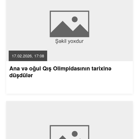
17.02.2026, 17:08
Ana və oğul Qış Olimpidasının tarixinə
düşdülər