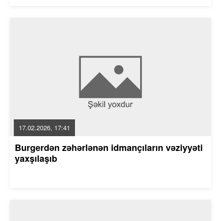
17.02.2026, 17:41
Burgerdən zəhərlənən idmançıların vəziyyəti
yaxşılaşıb