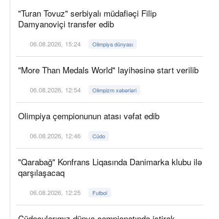
"Turan Tovuz" serbiyalı müdafiəçi Filip
Damyanoviçi transfer edib
06.08.2026, 15:24
Olimpiya dünyası
"More Than Medals World" layihəsinə start verilib
06.08.2026, 12:54
Olimpizm xəbərləri
Olimpiya çempionunun atası vəfat edib
06.08.2026, 12:46
Cüdo
"Qarabağ" Konfrans Liqasında Danimarka klubu ilə
qarşılaşacaq
06.08.2026, 12:25
Futbol
Cüdoçularımız dünya çempionatında iştirak