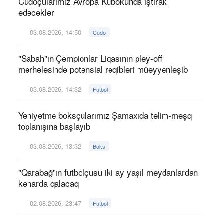
Cüdoçularımız Avropa Kubokunda iştirak
edəcəklər
03.08.2026, 14:50
Cüdo
"Sabah"ın Çempionlar Liqasının pley-off
mərhələsində potensial rəqibləri müəyyənləşib
03.08.2026, 14:32
Futbol
Yeniyetmə boksçularımız Şamaxıda təlim-məşq
toplanışına başlayıb
03.08.2026, 13:32
Boks
"Qarabağ"ın futbolçusu iki ay yaşıl meydanlardan
kənarda qalacaq
02.08.2026, 23:47
Futbol