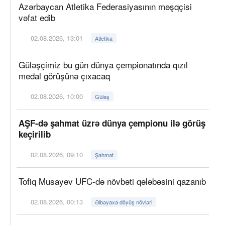
Azərbaycan Atletika Federasiyasının məşqçisi
vəfat edib
02.08.2026, 13:01
Atletika
Güləşçimiz bu gün dünya çempionatında qızıl
medal görüşünə çıxacaq
02.08.2026, 10:00
Güləş
AŞF-də şahmat üzrə dünya çempionu ilə görüş
keçirilib
02.08.2026, 09:10
Şahmat
Tofiq Musayev UFC-də növbəti qələbəsini qazanıb
02.08.2026, 00:13
Əlbəyaxa döyüş növləri