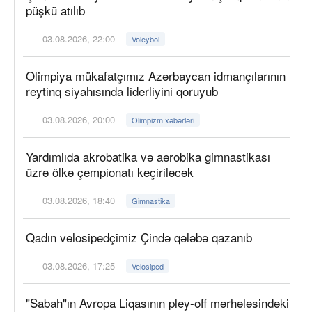
püşkü atılıb
03.08.2026, 22:00
Voleybol
Olimpiya mükafatçımız Azərbaycan idmançılarının
reytinq siyahısında liderliyini qoruyub
03.08.2026, 20:00
Olimpizm xəbərləri
Yardımlıda akrobatika və aerobika gimnastikası
üzrə ölkə çempionatı keçiriləcək
03.08.2026, 18:40
Gimnastika
Qadın velosipedçimiz Çində qələbə qazanıb
03.08.2026, 17:25
Velosiped
"Sabah"ın Avropa Liqasının pley-off mərhələsindəki