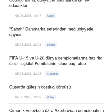
edəcəklər
06.08.2026, 10:17
Cüdo
"Sabah" Danimarka səfərindən məğlubiyyətlə
qayıdır
05.08.2026, 23:23
Futbol
FIFA U-15 və U-20 dünya çempionatlarına hazırlıq
üzrə Təşkilat Komitəsinin iclası baş tutub
05.08.2026, 22:25
Gündəm
Qusarda güləşin dostluq körpüsü
04.08.2026, 12:22
Güləş
Çimərlik voleybolu üzrə Azərbaycan çempionatının