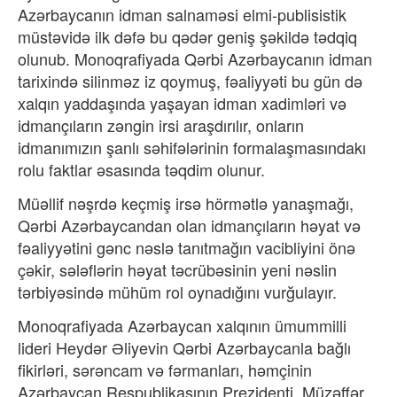
Azərbaycanın idman salnaməsi elmi-publisistik
müstəvidə ilk dəfə bu qədər geniş şəkildə tədqiq
olunub. Monoqrafiyada Qərbi Azərbaycanın idman
tarixində silinməz iz qoymuş, fəaliyyəti bu gün də
xalqın yaddaşında yaşayan idman xadimləri və
idmançıların zəngin irsi araşdırılır, onların
idmanımızın şanlı səhifələrinin formalaşmasındakı
rolu faktlar əsasında təqdim olunur.
Müəllif nəşrdə keçmiş irsə hörmətlə yanaşmağı,
Qərbi Azərbaycandan olan idmançıların həyat və
fəaliyyətini gənc nəslə tanıtmağın vacibliyini önə
çəkir, sələflərin həyat təcrübəsinin yeni nəslin
tərbiyəsində mühüm rol oynadığını vurğulayır.
Monoqrafiyada Azərbaycan xalqının ümummilli
lideri Heydər Əliyevin Qərbi Azərbaycanla bağlı
fikirləri, sərəncam və fərmanları, həmçinin
Azərbaycan Respublikasının Prezidenti, Müzəffər