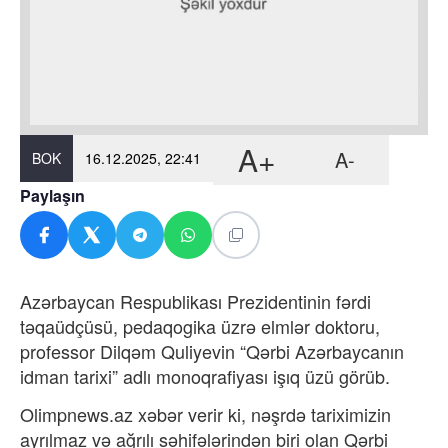
A+
A-
BOK
16.12.2025, 22:41
Paylaşın
Azərbaycan Respublikası Prezidentinin fərdi
təqaüdçüsü, pedaqogika üzrə elmlər doktoru,
professor Dilqəm Quliyevin “Qərbi Azərbaycanın
idman tarixi” adlı monoqrafiyası işıq üzü görüb.
Olimpnews.az xəbər verir ki, nəşrdə tariximizin
ayrılmaz və ağrılı səhifələrindən biri olan Qərbi