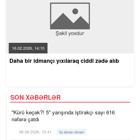
16.02.2026, 14:10
Daha bir idmançı yıxılaraq ciddi zədə alıb
SON XƏBƏRLƏR
"Kürü keçək?! 5" yarışında iştirakçı sayı 616
nəfərə çatdı
06.08.2026, 15:41
Su idman növləri