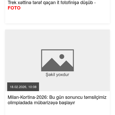
Trek xəttinə tərəf qaçan it fotofinişə düşüb -
FOTO
18.02.2026, 10:08
Milan-Kortina-2026: Bu gün sonuncu təmsilçimiz
olimpiadada mübarizəyə başlayır